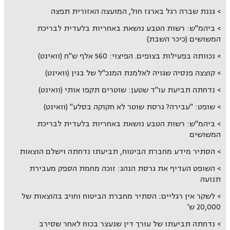
גננת שברה רגל בארגז חול, המועצה האזורית תפצה
ביהמ"ש: רשות הטבע נושאת באחריות בלעדית לבריכת
המשושים (כיכר השבת)
נכוותה בפעילות בצופים. הפיצוי: 560 אלף ש"ח (וואינט)
קוצצה פנסיה שגויה לאלמנת המנכ"ל של בגין (וואינט)
נדחתה תביעת עו"ד שטען: שוטרים תקפו אותי (וואינט)
שופט: "עבירה? גרסת שוטר לא חקוקה בסלע" (וואינט)
ביהמ"ש: רשות הטבע נושאת באחריות בלעדית לבריכת
המשושים
הסתיר מידע מחברת הביטוח, תביעתו נדחתה וישלם הוצאות
השופט העדיף את גרסת הנהג: זוכה מחמת הספק מעבירת
תנועה
לשקר אין רגליים: הסתיר מחברת הביטוח וחויב בהוצאות של
20,000 ש'
נדחתה תביעתו של עורך דין שנעצר בכוח לאחר שסירב