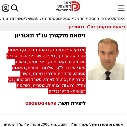


ﱐ
אינדקס עורכי דין
פסיקה
המגזין
טפסים
פסקדין Live
משאלים
שירותים מש
ויסאם מוקטרן עו"ד ונוטריון
ויסאם מוקטרן עו"ד ונוטריון
נזקי גוף ותאונות
,
תאונות דרכים
,
תאונות
עבודה
,
נזקי גוף
,
נזקי רכוש
,
דיני עבודה
,
דיני
מכרזים והתקשרויות
,
דיני חוזים
,
ביטוח
,
מקרקעין ונדל"ן
,
רשלנות רפואית
,
תאונות
ספורט
,
סדר דין אזרחי וראיות
,
גישור
ובוררויות
,
ביטוח לאומי
,
משרד הביטחון
,
נכי
צה"ל
,
ירושות וצוואות
,
נוטריון
,
רשלנות
רפואית- הריון ולידה
ליצירת קשר:
0508004673
ויסאם מוקטרן ושות' משרד עו"ד
הוקם בשנת 2000 ומנוהל ע"י עו"ד ונוטריון