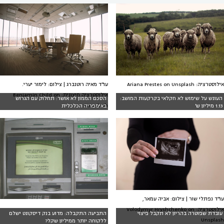
אילוסטרציה: Ariana Prestes on Unsplash
עו"ד מאיה רוטנברג | צילום: לימור יערי.
אילוסטרציה חיצונית: Benjamin Child on
העונש על שימוש לא חקלאי בקרקעות המושב:
הסכם הממון לא אושר: תחלוק עם הגרוש
Unsplash
1.13 מיליון ש'
באימפריה הכלכלית
עו"ד נפתלי שור | צילום: אביה עמאר,
אילוסטרציה: Volodymyr Hryshchenko on
עובדת שפוטרה בהריון לא תקבל פיצוי
התביעה התקבלה: מדוע בנק דיסקונט ישלם
Unsplash
ללקוחה יותר ממיליון שקל?