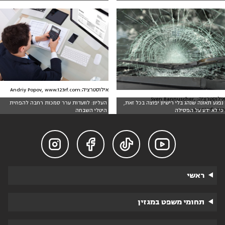
אילוסטרציה:Andriy Popov, www.123rf.com
אילוסטרציה: Sven Bannuscher,
נפגע תאונה שנהג בלי רישיון יפוצה בכל זאת,
העליון: לוועדות ערר סמכות רחבה להפחית
www.123rf.com
כי לא ידע על הפסילה
היטלי השבחה




ראשי
תחומי משפט במגזין