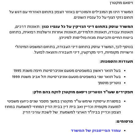
ויסאם מוקטרן
המשרד הינו מן המובילים והמוכרים באזור הצפון בתחום האזרחי עם דגש על
תחום נזקי הגוף על כל ענפיו השונים.
המשרד עוסק בתחום דיני הנזיקין על כל ענפיו כגון
: תאונות דרכים,
תאונות עבודה, תאונות תלמידים, תאונות אחרות ורשלנות רפואית, בתחום
ביטוח החיים ותביעות מכוח פוליסות למיניהן.
בנוסף לכך, המשרד עוסק בתחום דיני העבודה, בתחום המשפט המינהלי
ורשויות מקומיות, דיני מקרקעין, דיני תעבורה והוצאה לפועל.
תעודות והסמכות
:
בעל תואר ראשון במשפטים מטעם אוניברסיטת חיפה משנת 1995
בעל תואר שני במשפטים מטעם אוניברסיטת תל אביב משנת 1999
נוטריון מוסמך
תפקידים שעו"ד ונוטריון ויסאם מוקטרן לוקח בהם חלק
:
במסגרת עיסוקיו שימש עו"ד מוקטרן במשך מספר שנים כיועץ משפטי
למועצה מקומית וכדיין ואב בית דין בבית הדין המחוזי למשמעת במחוז
הצפון וכדיין בביה"ד הארצי למשמעת של לשכת עורכי הדין.
פרסומים:
עמוד הפייסבוק של המשרד