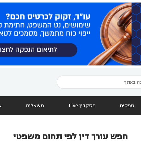
טפסים
פסקדין Live
משאלים
ש
חפש עורך דין לפי תחום משפטי