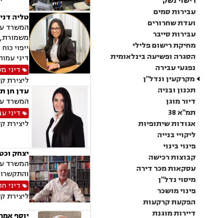
רישוי נשק
עבירות סמים
טליה דני
ועדת שחרורים
המשרד עוס
עבירות סייבר
משמורת, ג
מחיקת רישום פלילי
ייפוי כוח
הסגרה ופשיעה בינלאומית
דיני עמות
נפגעי עבירה
דיני מ
מקרקעין ונדל"ן
ליצירת ק
תכנון ובניה
עדן חן ת
דיור מוגן
המשרד עוס
תמ"א 38
דיני עב
אגודות שיתופיות
ליצירת ק
ליקויי בנייה
פינוי בינוי
יצחק וכט
קבוצות רכישה
המשרד עוס
עסקאות מכר דירה
והתקשרויו
מיסוי נדל"ן
דיני חו
פינוי מושכר
ליצירת ק
הפקעת קרקעות
דיירות מוגנת
יוסף אמר 