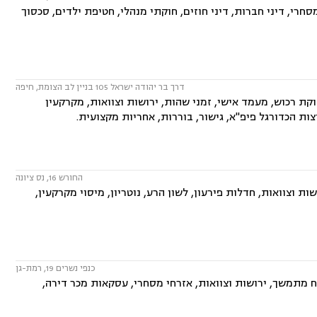
חרי, דיני חברות, דיני חוזים, חוקתי מנהלי, חטיפת ילדים, סכסוך
דרך בר יהודה ישראל 105 בניין לב הצומת, חיפה
קת רכוש, מעמד אישי, זמני שהות, ירושות וצוואות, מקרקעין
צות הכדורגל פיפ"א, גישור, בוררות, אחריות מקצועית.
החורש 16, נס ציונה
ת וצוואות, חדלות פירעון, לשון הרע, נוטריון, מיסוי מקרקעין,
כנפי נשרים 19, רמת-גן
 מתמשך, ירושות וצוואות, אזרחי מסחרי, עסקאות מכר דירה,