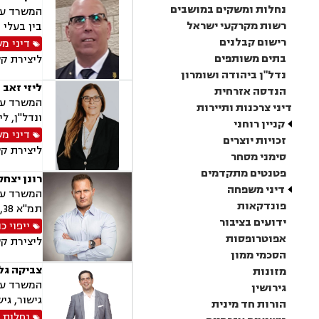
נחלות ומשקים במושבים
המשרד עוס
רשות מקרקעי ישראל
בין בעלי 
רישום קבלנים
דיני מ
בתים משותפים
ליצירת ק
נדל"ן ביהודה ושומרון
ליזי זאב 
הנדסה אזרחית
המשרד עוס
דיני צרכנות ותיירות
ונדל"ן, ל
קניין רוחני
דיני מ
זכויות יוצרים
ליצירת ק
סימני מסחר
פטנטים מתקדמים
רונן יצחק 
דיני משפחה
המשרד עוס
פונדקאות
תמ"א 38, ייפוי כוח מתמשך, דיני עבודה, מגשר ובורר
ידועים בציבור
ייפוי 
אפוטרופסות
ליצירת ק
הסכמי ממון
צביקה גלז
מזונות
המשרד עוס
גירושין
גישור, גי
הורות חד מינית
נחלות 