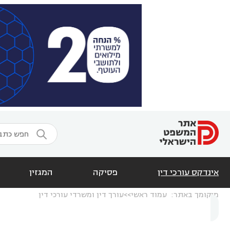

אינדקס עורכי דין
פסיקה
המגזין
מיקומך באתר:
עמוד ראשי
עורך דין ומשרדי עורכי דין