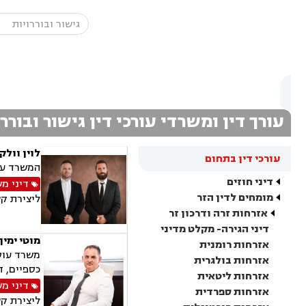
עורך דין ומשרדי עורכי דין גישור ובורר
לוין וולק
עורכי דין בתחום
המשרד עוס
דיני חוזים
דיני מ
מומחים לדין הזר
ליצירת ק
אזרחות זרה ודרכון זר
דיני הגירה- מקלט מדיני
מוטי ימין
אזרחות רומנית
משרד עוסק
אזרחות בולגרית
כספיים, ד
אזרחות ליטאית
דיני מ
אזרחות ספרדית
ליצירת ק