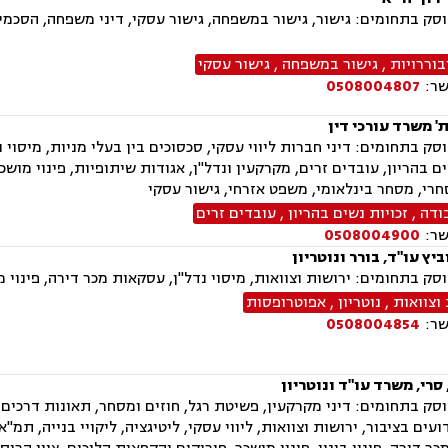
ק בתחומים: גישור, גישור במשפחה, גישור עסקי, דיני משפחה, הסכמי ממ
בוררויות
,
גישור במשפחה
,
גישור עסקי
שר:
0508004807
' משרד עורכי דין
ק בתחומים: דיני חברות ליווי עסקי, סכסוכים בין בעלי מניות, מיסוי נדל
ים בהריון, עובדים זרים, מקרקעין ונדל"ן, אגודות שיתופיות, פינוי מו
י, מסחר בינלאומי, משפט אזרחי, גישור עסקי
ודה
,
זכויות נשים בהריון
,
עובדים זרים
שר:
0508004900
ביץ עו"ד, בורר ונוטריון
ק בתחומים: ירושות וצוואות, מיסוי נדל"ן, עסקאות מכר דירה, פינוי מ
וצוואות
,
נוטריון
,
אפוטרופסות
שר:
0508004854
סרי, משרד עו"ד ונוטריון
ק בתחומים: דיני מקרקעין, פשיטת רגל, חוזים ומסחר, תאונות דרכים, ד