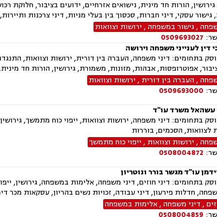
ירושין, הורות חד מינית, נישואים אזרחיים, ידועים בציבור, חלוקת רכו
, גישור עסקי, דיני חברות, סכסוך בין בעלי מניות, דיני צרכנות ותיירות
שפחה
,
גישור במשפחה
,
ירושות וצוואות
שר:
0509693027
 דין לענייני משפחה וירושה
ק בתחומים: דיני משפחה, העברה בין דורית, ירושות וצוואות, התנגדות
יבור, אפוטרופסות, אבהות, מזונות, משמורת, גירושין, הורות חד מינית, ח
שפחה
,
העברה בין דורית
,
ירושות וצוואות
שר:
0509693000
 עשהאל משרד עו"ד
ק בתחומים: דיני משפחה, ירושות וצוואות, ייפוי כוח מתמשך, גירושין,
 לצוואות, הסכמים, בוררות
שפחה
,
ירושות וצוואות
,
ייפוי כוח מתמשך
שר:
0508004872
מן עו"ד מגשר בורר ונוטריון
ק בתחומים: דיני חוזים, דיני משפחה, אלימות במשפחה, גירושין, ייפוי
פחה, חדלות פירעון, דיני עבודה, זכויות נשים בהריון, עסקאות מכר די
זים
,
דיני משפחה
,
אלימות במשפחה
שר:
0508004859