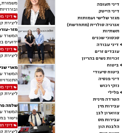
משמורת, ג
דיני תעופה
ובוררויות
דיני הייטק
דיני מ
מגזר שלישי ועמותות
ליצירת ק
אנרגיה סולרית (מתחדשת)
מזר-עורכי
תשתיות
המשרד עוס
סכסוכי שכנים
ידועים בצ
דיני עבודה
דיני מ
עובדים זרים
ליצירת ק
זכויות נשים בהריון
ביטוח
מארי שני
ביטוח סיעודי
המשרד עוס
דיני פנסיה
התנגדויות
נזקי רכוש
דיני מ
פלילי
ליצירת ק
הטרדה מינית
שלמה פריד
עבירות מין
המשרד עוס
צווארון לבן
גישור במש
עבירות מס
דיני חו
הלבנת הון
ליצירת ק