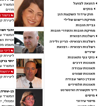
הוצאה לפועל
המשרד עוס
בנקים
חוזים
חוק עידוד השקעת הון
גישור ו
מחיקת רישום שלילי
ליצירת ק
גביית חובות
זהבי ושות
מחיקת חובות והסדרי חובות
המשרד עוס
רשלנות רפואית
זכויות נש
רשלנות רפואית- הריון ולידה
משפט מסחר
רשלנות רפואית - רפואת
דיני עב
שיניים
ליצירת ק
נזקי גוף ותאונות
יוסי ברקו
תאונות דרכים
המשרד עוס
תאונות עבודה
ירושות 
תאונות ספורט
ליצירת ק
אובדן כושר עבודה
תאונות תלמידים
דיני תקשורת ואינטרנט
בן-עטיה, 
מיסים
המשרד עוס
מיסוי עירוני