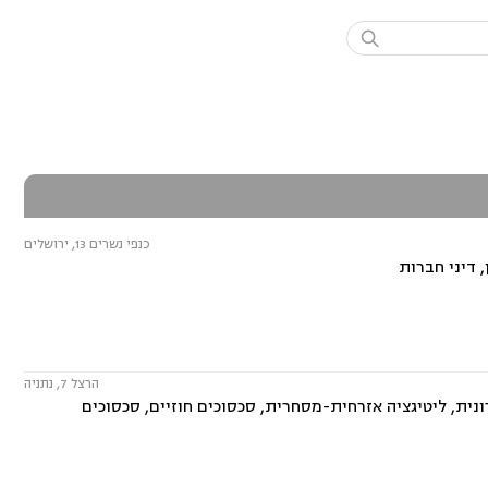

כנפי נשרים 13, ירושלים
 דיני חברות
הרצל 7, נתניה
ית, ליטיגציה אזרחית-מסחרית, סכסוכים חוזיים, סכסוכים