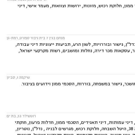
ון, חלוקת רכוש, מזונות, ירושות וצוואות, מעמד אישי, דיני
מנחם בגין 7 בית גיבור ספורט, רמת-גן
"ן, גישור ובוררויות, לשון הרע, תביעות ייצוגיות דיני עבודה,
שכר, עסקאות מכר דירה, נחלות ומושבים, רשות מקרקעי ישראל,
שיקמה 1, סביון
ושכר, גישור במשפחה, בוררות, הסכמי ממון וידועים בציבור.
רוטשילד 53, בת ים
יני עמותות, דיני תאגידים, הסכמי ממון, חדלות פרעון, חוקתי
ומנהלי, ידועים בציבור, ירושות וצוואות, ליווי עסקי, ליטיגציה, ליקויי בנייה, תמ"א 38, היטל השבחה, חלוקת רכוש, מגרשים לבניה , נדל"ן, נוטריון,