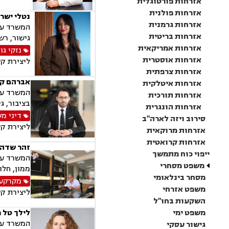
אזרחות פורטוגלית
אזרחות פולנית
נטלי ישרא
אזרחות גרמנית
המשרד עוס
אזרחות בריטית
גישור, רש
אזרחות אמריקאית
נזקי גו
אזרחות אוסטרית
ליצירת ק
אזרחות צרפתית
אברהם קו
אזרחות איטלקית
המשרד עוס
אזרחות תורכית
בציבור, ג
אזרחות הונגרית
דיני מ
סירוב ויזה לארה"ב
ליצירת ק
אזרחות מרוקאית
אזרחות קרואטית
זהר שדה 
ייפוי כוח מתמשך
המשרד עוס
משפט מסחרי
ממון, חלו
מסחר בינלאומי
מקרקעין
משפט אזרחי
ליצירת ק
השקעות בחו"ל
משפט ימי
לילך טל 
המשרד עוס
גישור עסקי