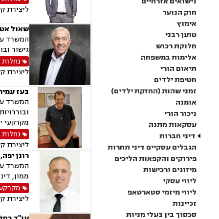
נישואים אזרחיים
ליצירת ק
חוק הנוער
אימוץ
שאול אטיא
טוען רבני
חלוקת רכוש
גישור ובו
אלימות במשפחה
נחלות 
תיאום הורי
ליצירת ק
חטיפת ילדים
זמני שהות (החזקת ילדים)
בעז עמיר 
המשרד עוס
אומנה
ניכור הורי
מקרקעי יש
עסקאות מתנה
נחלות 
דיני חברות
ליצירת ק
הגבלים עסקיים דיני תחרות
רונן יפה,
פירוקים והקפאות הליכים
מיזוגים ורכישות
ממון, דינ
ליווי עסקי
מקרקעין
ליווי מיזמי סטארטאפ
ליצירת ק
זכיינות
סכסוך בין בעלי מניות
עו"ד רחל 