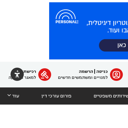

כניסה
|
הרשמה
רכישת מנוי
ﱐ

למנויים ומשתמשים חדשים
למאגר הפסיקה

ירותים משפטיים
פורום עורכי דין
עוד