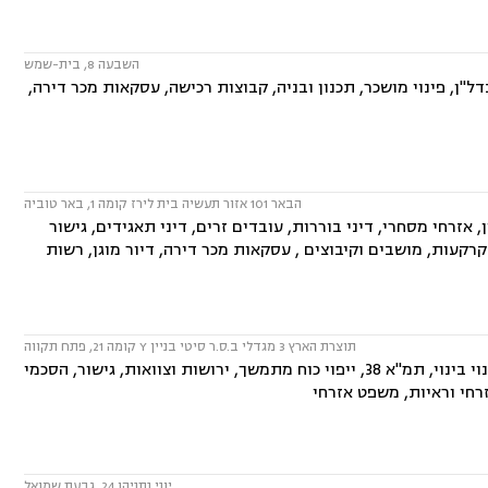
השבעה 8, בית-שמש
 פינוי בינוי, תמ"א 38, מושבים וקיבוצים , נדל"ן, פינוי מושכר, תכנון ובניה, קבוצות רכישה, עסקאות מכר דירה,
הבאר 101 אזור תעשיה בית לירז קומה 1, באר טוביה
אזרחי מסחרי, דיני בוררות, עובדים זרים, דיני תאגידים, גישור
ם במושבים, הפקעת קרקעות, מושבים וקיבוצים , עסקאות מכר דירה, דיור מוגן, רשות
תוצרת הארץ 3 מגדלי ב.ס.ר סיטי בניין Y קומה 21, פתח תקווה
המשרד עוסק בתחומים: דיני מקרקעין, נדל"ן, ליקויי בניה, עסקאות מכר דירה, פינוי בינוי, תמ"א 38, ייפוי כוח מתמשך, ירושות וצוואות, גישור, הסכמי
זרחי וראיות, משפט אזרחי
יוני נתניהו 24, גבעת שמואל