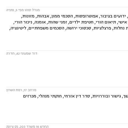
מגדל סוהו מפי 5, נתניה
דועים בציבור, אפוטרופסות, הסכמי ממון, אבהות, מזונות,
ישי, תיאום הורי, חטיפת ילדים, זמני שהות, אומנה, ניכור הורי,
ת נחלות, פרצלציות, סכסוכי ירושה, הסכמים משפחתיים, ליטיגציה,
דוד שמעוני 42, חדרה
מרחב 17, רמת השרון
, גישור ובוררויות, סדר דין אזרחי, חוקתי מנהלי, מכרזים
החרש 16 משרד 203, נס ציונה