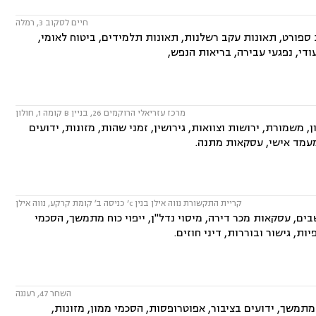
חיים לסקוב 3, רמלה
 ספורט, תאונות עקב רשלנות, תאונות תלמידים, ביטוח לאומי,
עודי, נפגעי עבירה, בריאות הנפש,
מרכז עזריאלי הרוקמים 26, בניין B קומה 1, חולון
משמורת, ירושות וצוואות, גירושין, זמני שהות, מזונות, ידועים
 מעמד אישי, עסקאות מתנה.
קריית התקשורת נווה אילן בנין c’ כניסה ב׳ קומת קרקע, נווה אילן
ם, עסקאות מכר דירה, מיסוי נדל"ן, ייפוי כוח מתמשך, הסכמי
, גישור ובוררות, דיני חוזים.
השחר 47, רעננה
מתמשך, ידועים בציבור, אפוטרופסות, הסכמי ממון, מזונות,