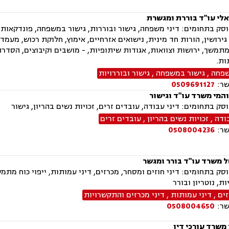
אלי עו"ד בוררת ומגשרת
ק בתחומים: דיני משפחה, גישור ובוררות, גישור במשפחה, פונדקאות, י
ירושין, הורות חד מינית, נישואים אזרחיים, אימוץ, חלוקת רכוש, מעמד א
 מתמשך, ירושות וצוואות, אגודות שיתופיות, - מושבים וקיבוצים, הסדר
ות.
שפחה
,
גישור במשפחה
,
גישור ובוררויות
שר:
0509691127
והמי משרד עו"ד וגישור
ק בתחומים: דיני עבודה, עובדים זרים, זכויות נשים בהריון, גישור
ודה
,
זכויות נשים בהריון
,
עובדים זרים
שר:
0508004236
ל משרד עו"ד בורר ומגשר
ק בתחומים: דיני חוזים ומסחר, מכרזים, דיני עמותות, ייפוי כוח מתמשך
ת, נוטריון ובורר
זים
,
דיני עמותות
,
דיני מכרזים והתקשרויות
שר:
0508004650
משרד עורכי דין