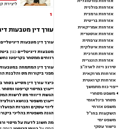
אזרחות פורטוגלית
ליצירת ק
אזרחות פולנית
1
אזרחות גרמנית
אזרחות בריטית
אזרחות אמריקאית
עורך דין מטבעות דיגי
אזרחות אוסטרית
אזרחות צרפתית
עורך דין מטבעות דיגיטליים 
אזרחות איטלקית
מטבעות דיגיטליים
כגון
ביטקו
אזרחות תורכית
רווחים ממסחר בקריפטו נחשב
אזרחות הונגרית
סירוב ויזה לארה"ב
עורך דין המתמחה במטבעות 
מפני ביקורות מס והלבנת הון
אזרחות מרוקאית
אזרחות קרואטית
כיצד עורך דין מסייע בסחר ב
ייפוי כוח מתמשך
ייעוץ במיסוי קריפטו ומסחר 
משפט מסחרי
הגשת דיווחי מס לרשות המס
מסחר בינלאומי
ייעוץ משפטי בנושא רגולציה 
משפט אזרחי
ליווי עסקים וחברות הפועלו
הגנה משפטית בהליכי ביקורת
השקעות בחו"ל
משפט ימי
מה חשוב לדעת על מיסוי ורג
גישור עסקי
המס על
רווחי קריפטו
דומה ל