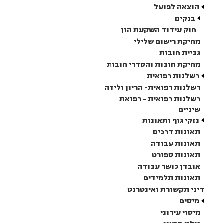
הוצאה לפועל
בנקים
חוק עידוד השקעת הון
מחיקת רישום שלילי
גביית חובות
מחיקת חובות והסדרי חובות
רשלנות רפואית
רשלנות רפואית- הריון ולידה
רשלנות רפואית - רפואת
שיניים
נזקי גוף ותאונות
תאונות דרכים
תאונות עבודה
תאונות ספורט
אובדן כושר עבודה
תאונות תלמידים
דיני תקשורת ואינטרנט
מיסים
מיסוי עירוני