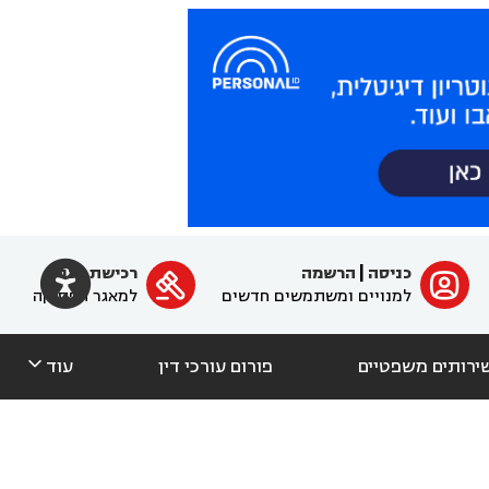

כניסה
|
הרשמה
רכישת מנוי
ﱐ

למנויים ומשתמשים חדשים
למאגר הפסיקה

ירותים משפטיים
פורום עורכי דין
עוד