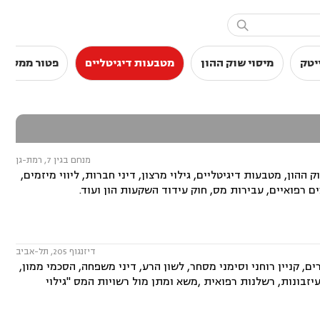

יטק
מיסוי שוק ההון
מטבעות דיגיטליים
פטור ממס הכ
מנחם בגין 7, רמת-גן
הון, מטבעות דיגיטליים, גילוי מרצון, דיני חברות, ליווי מיזמים,
 רפואיים, עבירות מס, חוק עידוד השקעות הון ועוד.
דיזנגוף 205, תל-אביב
ים, קניין רוחני וסימני מסחר, לשון הרע, דיני משפחה, הסכמי ממון,
עיזבונות, רשלנות רפואית ,משא ומתן מול רשויות המס "גילוי