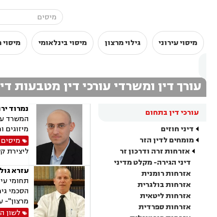
מיסוי עירוני
גילוי מרצון
מיסוי בינלאומי
מיסוי פ
עורך דין ומשרדי עורכי דין מטבעות די
נמרוד ירו
עורכי דין בתחום
המשרד עוס
דיני חוזים
מיזוגים ו
מומחים לדין הזר
מיסים
,
אזרחות זרה ודרכון זר
ליצירת ק
דיני הגירה- מקלט מדיני
עזרא גול
אזרחות רומנית
תחומי עיס
אזרחות בולגרית
הסכמי גיר
אזרחות ליטאית
מרצון"- ע
אזרחות ספרדית
לשון ה