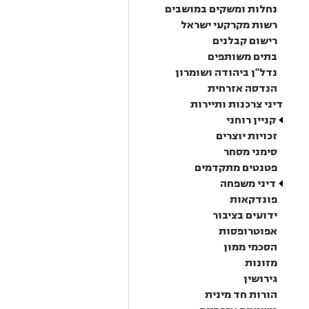
נחלות ומשקים במושבים
רשות מקרקעי ישראל
רישום קבלנים
בתים משותפים
נדל"ן ביהודה ושומרון
הנדסה אזרחית
דיני צרכנות ותיירות
קניין רוחני
זכויות יוצרים
סימני מסחר
פטנטים מתקדמים
דיני משפחה
פונדקאות
ידועים בציבור
אפוטרופסות
הסכמי ממון
מזונות
גירושין
הורות חד מינית