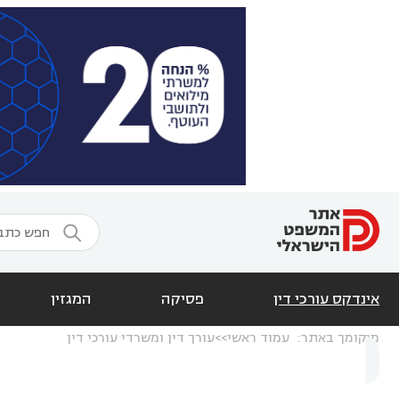

אינדקס עורכי דין
פסיקה
המגזין
מיקומך באתר:
עמוד ראשי
עורך דין ומשרדי עורכי דין