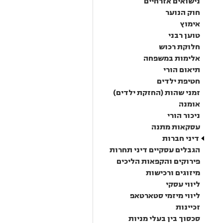
נישואים אזרחיים
חוק הנוער
אימוץ
טוען רבני
חלוקת רכוש
אלימות במשפחה
תיאום הורי
חטיפת ילדים
זמני שהות (החזקת ילדים)
אומנה
ניכור הורי
עסקאות מתנה
דיני חברות
הגבלים עסקיים דיני תחרות
פירוקים והקפאות הליכים
מיזוגים ורכישות
ליווי עסקי
ליווי מיזמי סטארטאפ
זכיינות
סכסוך בין בעלי מניות