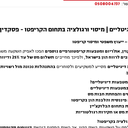
שר:
0508004737
טליים | מיסוי ורגולציה בתחום הקריפטו - פסקדין
– ייעוץ משפטי ומיסוי קריפטו
ין, את'ריום ומטבעות קריפטוגרפיים נוספים
הפכו לאפיק השקעה משמעו
ים לרווח הון בישראל
, ולפיכך מחייבים
תשלום מס של עד 25% ודיווח לרשות המסים
דיגיטליים
מסייע למשקיעים ולסוחרים
בהתנהלות נכונה מול רשויות 
.
מטבעות דיגיטליים?
במטבעות דיגיטליים
ים והפחתת חבות מס
פיננסית והלבנת הון בקריפטו
ת בתחום הבלוקצ'יין
 מס או חקירות רגולטוריות
ולציה בקריפטו?
מס על השקעות בשוק ההון, אך רשות המסים דורשת
דיווחים תקופתיי