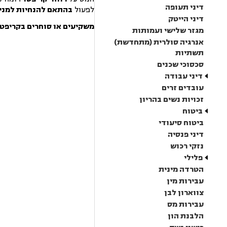
דיני תעופה
לפעול
בהתאם להנחיות למני
דיני הייטק
משקיעים או סוחרים בקריפטו?
מגזר שלישי ועמותות
אנרגיה סולרית (מתחדשת)
תשתיות
סכסוכי שכנים
דיני עבודה
עובדים זרים
זכויות נשים בהריון
ביטוח
ביטוח סיעודי
דיני פנסיה
נזקי רכוש
פלילי
הטרדה מינית
עבירות מין
צווארון לבן
עבירות מס
הלבנת הון