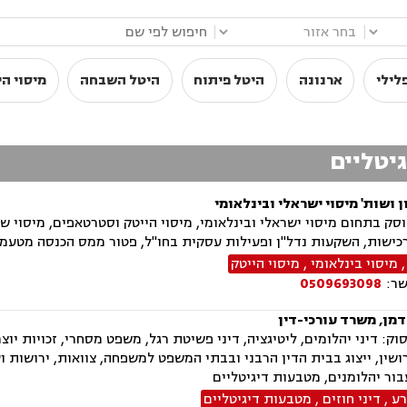
|
|
לילי
ארנונה
היטל פיתוח
היטל השבחה
מיסוי הי
גיטליים
ן ושות' מיסוי ישראלי ובינלאומי
ק בתחום מיסוי ישראלי ובינלאומי, מיסוי הייטק וסטרטאפים, מיסוי שוק ה
רכישות, השקעות נדל"ן ופעילות עסקית בחו"ל, פטור ממס הכנסה מטעמים
מיסוי בינלאומי
,
מיסוי הייטק
שר:
0509693098
דמן, משרד עורכי-דין
וק: דיני יהלומים, ליטיגציה, דיני פשיטת רגל, משפט מסחרי, זכויות יוצר
ושין, ייצוג בבית הדין הרבני ובבתי המשפט למשפחה, צוואות, ירושות ו
בור יהלומנים, מטבעות דיגיטליים
רע
,
דיני חוזים
,
מטבעות דיגיטליים