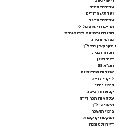
רישוי נשק
עבירות סמים
ועדת שחרורים
עבירות סייבר
מחיקת רישום פלילי
הסגרה ופשיעה בינלאומית
נפגעי עבירה
מקרקעין ונדל"ן
תכנון ובניה
דיור מוגן
תמ"א 38
אגודות שיתופיות
ליקויי בנייה
פינוי בינוי
קבוצות רכישה
עסקאות מכר דירה
מיסוי נדל"ן
פינוי מושכר
הפקעת קרקעות
דיירות מוגנת