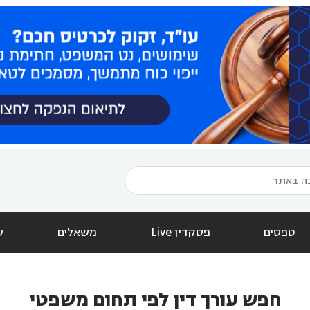
טפסים
פסקדין Live
משאלים
ש
חפש עורך דין לפי תחום משפטי