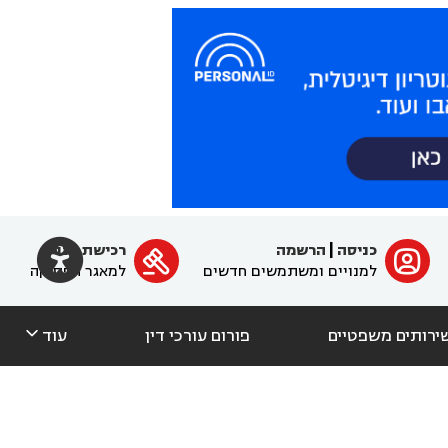

כניסה
|
הרשמה
רכישת מנוי
ﱐ

למנויים ומשתמשים חדשים
למאגר הפסיקה

ירותים משפטיים
פורום עורכי דין
עוד