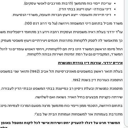
עריכת ייפוי כוח מתמשך (לרבות מורכבים לאנשי עסקים).
דיני עבודה- יעוץ וייצוג בבתי הדין.
דיני תיירות ותעופה- ייצוג ויעוץ חברות תעופה, משרדי הנסיעות.
משרד מוביל בתחום דיני המשפחה וירושה (על פי דרוג דנס 100).
עו"ד ירדני בעלת ראיה משפטית ועסקית רחבה וידע רב מתחומי דיספלינות משפטיות שונות
כך מתאפשר לה לספק ללקוחות פתרונות חכמים ויצירתיים ויעוץ משפטי מעמיק
החל מיומו הראשון המשרד הינו בית חם ללקוחותיו, ויחסי האנוש עומדים נר לרגלי
המשרד, המקפידים גם על רמת זמינות ושירות גבוהה ללקוחות.
איריס ירדני, עורכת דין בוררת ומגשרת
בעלת תואר ראשון במשפטים מאוניברסיטת תל אביב (1992) ותואר שני במשפטים מאוניברסיטת תל אביב (בהצטיינות) משנת 2016.
הוסמכה כעורכת דין בשנת 1992.
מוסמכת כמגשרת ובעלת ניסיון רב כמייצגת בבתי המשפט ובבתי הדין לעבודה.
שירתה כקצינת מבצעים בחיל האויר. נשואה ואם לשלושה.
בתחום הירושה, הסכמי ממון וייפוי כוח מתמשך מרצה מטעם המרכז לצמיחה פיננ
מתנדבת בעמותת אור למשפחות ועמותת הבית של בנג'י.
המשרד חרט על דגלו להעניק יחס ושירות אישי לכל לקוח ומטפל באופן א
הלקו