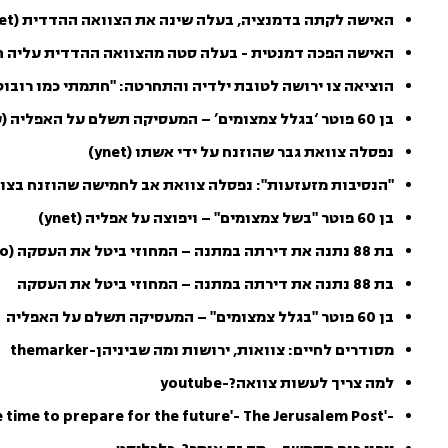
האישה לקתה בדמנציה, בעלה שינה את הצוואה ההדדית (ynet)
האישה הפכה דמנטית - בעלה סטה מהצוואה ההדדית עליה 
הוציאה צו ירושה לטובת ילדיה והתחרטה: "חתמתי כמו רובוט
בן 60 פוטר ‘בגלל צמצומים’ – המעסיקה תשלם על האפליה (עוקץ)
נפסלה צוואת גבר שהוזנח על ידי אשתו (ynet)
"הנסיבות מזעזעות": נפסלה צוואת אב לחמישה שהוזנח בצו
בן 60 פוטר "בשל צמצומים" – ויפוצה על אפליה (ynet)
בת 88 נתנה את דירתה במתנה – המחוזי ביטל את העסקה (mako)
בת 88 נתנה את דירתה במתנה – המחוזי ביטל את העסקה
בן 60 פוטר "בגלל צמצומים" – המעסיקה תשלם על האפליה
מסודרים לחיים: צוואות, ירושות ומה שביניהן-themarker
למה צריך לעשות צוואה?-youtube
-'When we are fully independent is the time to prepare for the future'- The Jerusalem Post