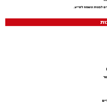
ים לפנות ונשמח לסייע.
ות
טר
ים