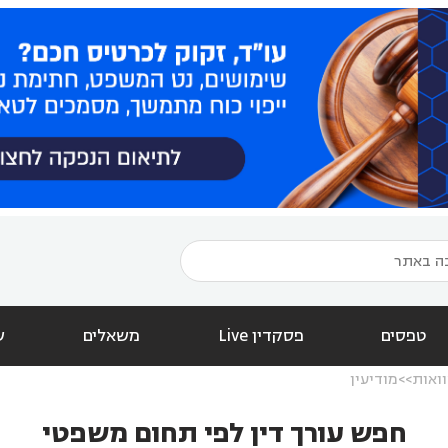
טפסים
פסקדין Live
משאלים
ש
וואות
מודיעין
חפש עורך דין לפי תחום משפטי