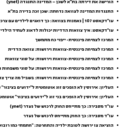
הורישה את דירתה בת"א לשכן – המדינה התנגדה (ynet)
התנגדות המדינה לצוואה נדחתה: שכן זכה בדירה בת"א
עו"דקאסט 107 | נאמנות בצוואה: כך דואגים לילדים עם צרכים מיוחדים (mako)
עו"דקאסט: איך צוואות הדדיות יכולות לדאוג לעתיד הילדי
המרכז לצמיחה פיננסית- ייפוי כח מתמשך
המרכז לצמיחה פיננסית-צוואות וירושות: צוואה הדדית
המרכז לצמיחה פיננסית-צוואות וירושות: על סוגי צוואות
המרכז לצמיחה פיננסית-צוואות וירושות: על סוגי משפחות ו
המרכז לצמיחה פיננסית-צוואות וירושות: בשביל מה צריך צו
העליון: אירוסין לא הופכים זוג אוטומטית ל"ידועים בציבור" (ynet)
העליון: אירוסין לא הופכים בני זוג ל"ידועים בציבור" אוטומט
עו"ד מסבירה: כך מתייחס החוק לרכוש של נעדר (ynet)
עו"ד מסבירה: כך החוק מתייחס לרכוש של נעדר
הוציאה צו ירושה לטובת ילדיה והתחרטה: "חתמתי כמו רובוט" (ako