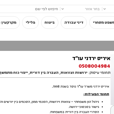
|
|
שפט מסחרי
דיני עבודה
ביטוח
פלילי
מקרקעין ו
איריס ירדני עו"ד
0508004984
תחומי עיסוק:
ירושות וצוואות
,
העברה בין דורית
,
ייפוי כוח מתמשך
איריס ירדני משרד עו"ד נוסד בשנת 1998
.
תחומי הפעילות-
ניהול הון משפחתי – צוואות וירושות, הסכמי ממון, הסכמים בין יורשים וה
גישור בסכסוכי ירושה.
הסדרי העברה בין דורית במשפחות.