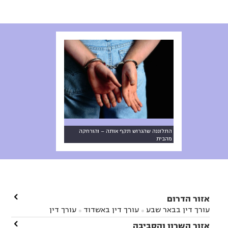
התלוננה שהגרוש תקף אותה – והורחקה
מהבית

אזור הדרום
עורך דין בבאר שבע
עורך דין באשדוד
עורך דין


באשקלון
עורך דין בבאר טוביה
עורך דין בגן יבנה

אזור השרון והסביבה


