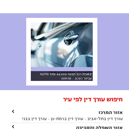
אילוסטרציה: Dmytro Sidelnikov,
יבואנית רכב תבעה 44,000 שקל מלקוח
www.123rf.com
שביטל הסכם – ונדחתה
חיפוש עורך דין לפי עיר

אזור המרכז
עורך דין בתל-אביב
עורך דין ברמת-גן
עורך דין בבני


ברק
עורך דין בפתח תקווה
עורך דין בראשון לציון

אזור השפלה והסביבה


