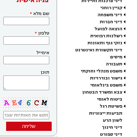
פניה אישית
דיני צרכנות ותיירות
קניין רוחני
שם מלא
דיני משפחה
דיני חברות
הוצאה לפועל
טלפון
רשלנות רפואית
נזקי גוף ותאונות
דיני תקשורת ואינטרנט
אימייל
מיסים
תעבורה
משפט מנהלי וחוקתי
תוכן
גישור ובוררויות
משפט בינלאומי
צבא ומשרד הבטחון
ביטוח לאומי
פשיטת רגל
תביעות ייצוגיות
לשון הרע
שליחה
דיני חינוך
דיני ספורט