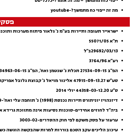
ייפוי כוח מתמשך – מה זה אומר?-כלכליסט
מה זה ייפוי כח מתמשך?-youtube
פסקי 
ישראייר תעופה ותיירות בע"מ נ' גלאור פיתוח מערכות ותוכנה בע"מרע
ת"א 55071/05
29692/03/13ב"ל
רע"א 3764/96
הפ"ב 27534-09-15 תכלת נ' שנטמן ואח', הפ"ב 34963-06-15 תכלת נ' שנטמן ואח'
סע"ש 47915-09-13.27 אלינור מויאל נ' קבוצת גלובל אפריקה תעשיות בע"מ
ס"ע 44358-03-12.20 יולי 2014
דיזנהויז יוניתורס תיירות נכנסת (1998) נ' תוחפה עלי ואח'-2977-09
ביה"ד לחוזים אחידים-סוכנות נסיעות אינה מתווכת גרידא אך אי
ערעור על פסק משקם לפי חוק ההסדרים-3003-02
עיכוב הליכים עקב הסכם בוררות למרות שהבקשה הוגשה כשנתיים