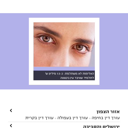
האלימות לא משתלמת: כ-1.5 מיליון ש'
לתלמיד שאיבד עין בקטטה

אזור הצפון
עורך דין בחיפה
עורך דין בעפולה
עורך דין בקרית


אתא
עורך דין בנהריה
עורך דין בראש פינה
עורך דין

ירושלים והסביבה


