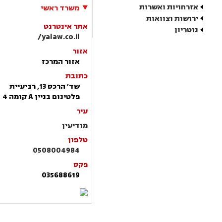
אזרחויות ואשרות
משרד ראשי
ירושות וצוואות
אתר אינטרנט
נוטריון
yalaw.co.il/
אזור
אזור המרכז
כתובת
שד׳ הרכס 13, רביעיית
פלטינום בניין A קומה 4
עיר
מודיעין
טלפון
0508004984
פקס
035688619