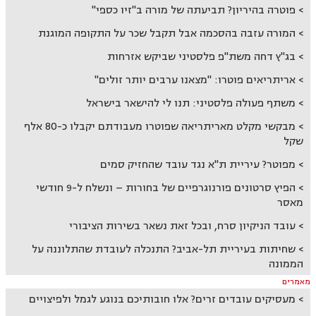
פוטרה בהיריון? תביעתה של מורה ב"זיו כספי"
המורה עזבה בהסכמה אבל תקבל שכר על התקופה המוגנת
בג"ץ דחה משת"פ פלסטיני שביקש אזרחות
אריתריאים פוטרו: "מצאנו ערבים יותר זולים"
משתף פעולה פלסטיני: תנו לי להישאר בישראל
מבקשי מקלט מאריתריאה שפוטרו מעבודתם יקבלו כ-80 אלף
שקל
מפוטר? עיריית ת"א נגד עובד שהחזיק סמים
הפיץ סרטונים פורנוגרפיים של בחורות – ונשלח ל-9 חודשי
מאסר
עובד הניקיון סרח, ובכל זאת נשאר בשירות הציבורי
שחיתות בעיריית תל-אביב? התנכלה לעובדת שהתלוננה על
הממונה
מאמרים
מעסיקים עובדים זרים? אלו חובותיכם בנוגע לגמל ולפיצויים