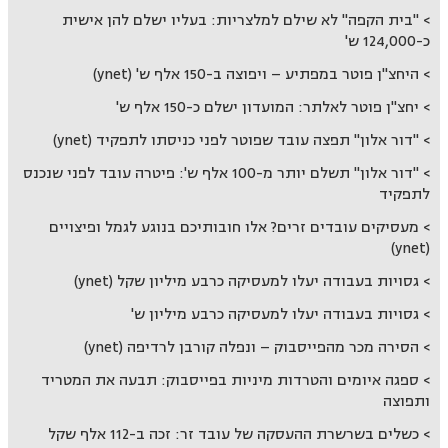
"בית הקפה" לא שילם למלצריות: בעליו ישלם להן אישית
כ-124,000 ש'
היחצ"ן פוטר במפתיע – ויפוצה ב-150 אלף ש' (ynet)
יחצ"ן פוטר לאלתר: המועדון ישלם כ-150 אלף ש'
"דור אלון" תפצה עובד שפוטר לפני כניסתו לתפקיד (ynet)
"דור אלון" תשלם יותר מ-100 אלף ש': פיטרה עובד לפני שנכנס
לתפקיד
מעסיקים עובדים זרים? אלו חובותיכם בנוגע לגמל ופיצויים
(ynet)
גסויות בעבודה יעלו למעסיקה כרבע מיליון שקל (ynet)
גסויות בעבודה יעלו למעסיקה כרבע מיליון ש'
הסירה מכר מהפייסבוק – ונפלה קורבן לרדיפה (ynet)
ספגה איומים והטרדות מיניות בפייסבוק: תבעה את המטריד
ותפוצה
כשלים בשרשרת ההעסקה של עובד זר: זכה ב-112 אלף שקל