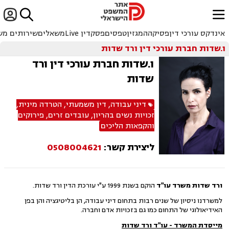


ﱐ
אינדקס עורכי דין
פסיקה
המגזין
טפסים
פסקדין Live
משאלים
שירותים מש
ו.שדות חברת עורכי דין ורד שדות
ו.שדות חברת עורכי דין ורד
שדות
דיני עבודה
,
דין משמעתי
,
הטרדה מינית
,
זכויות נשים בהריון
,
עובדים זרים
,
פירוקים
והקפאות הליכים
ליצירת קשר:
0508004621
ורד שדות משרד עו"ד
הוקם בשנת 1999 ע"י עורכת הדין ורד שדות.
למשרדנו ניסיון של שנים רבות בתחום דיני עבודה, הן בליטיגציה והן בפן
האידיאולוגי של התחום כמו גם בזכויות אדם וחברה.
מייסדת המשרד - עו"ד ורד שדות