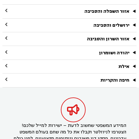

אזור השפלה והסביבה

ירושלים והסביבה

אזור השרון והסביבה

יהודה ושומרון

אילת

חיפה והקריות

המידע המשפטי שחשוב לדעת – ישירות למייל שלכם!
הצטרפו לניוזלטר וקבלו את כל מה שחם בעולם המשפט
עדכונים, פסקי דין חשובים וניתוחים מקצועיים, לפני כולם.