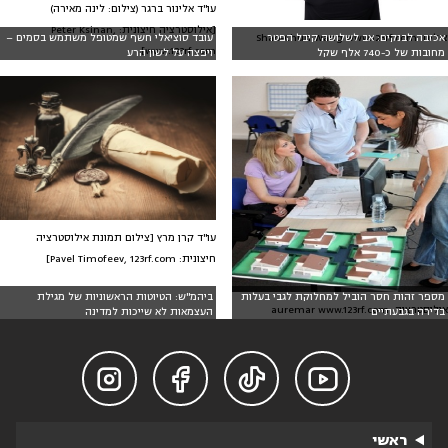
עו"ד אלינור ברגר (צילום: לינה מאירה)
[אילוסטרציה חיצונית: Peter Ksinan,
אכזבה לבנקים: אב לשלושה קיבל הפטר
עובד סוציאלי חשף שמטופל משתמש בסמים –
צילום: Shao-Chun Wang www.123rf.com
www.123rf.com]
מחובות של כ-740 אלף שקל
ויפצה על לשון הרע
עו"ד קרן מרץ [צילום תמונת אילוסטרציה
חיצונית: Pavel Timofeev, 123rf.com]
מספר זהות חסר הוביל למחלוקת לגבי בעלות
ביהמ"ש: הטיוטות הראשוניות של מגילת
אילוסטרציה: auremar www.123rf.com
בדירה בגבעתיים
העצמאות לא שייכות למדינה




ראשי