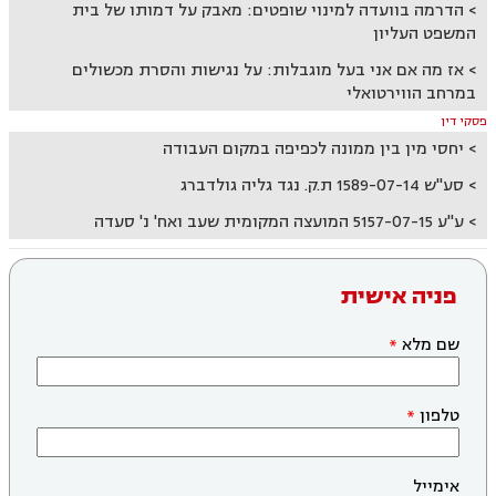
הדרמה בוועדה למינוי שופטים: מאבק על דמותו של בית
המשפט העליון
אז מה אם אני בעל מוגבלות: על נגישות והסרת מכשולים
במרחב הווירטואלי
פסקי דין
יחסי מין בין ממונה לכפיפה במקום העבודה
סע"ש 1589-07-14 ת.ק. נגד גליה גולדברג
ע"ע 5157-07-15 המועצה המקומית שעב ואח' נ' סעדה
פניה אישית
שם מלא
טלפון
אימייל