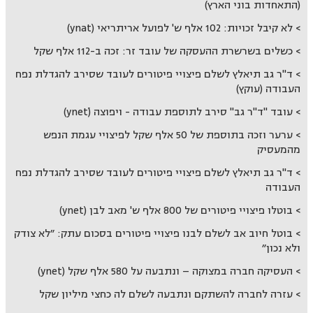
(התאחדות בוני הארץ)
לא קיבל זכויות: 102 אלף ש' לפועל אריתריאי (ynat)
כשלים בשרשרת ההעסקה של עובד זר: זכה ב-112 אלף שקל
ד"ר גב תיאלץ לשלם פיצויי פיטורים לעובד שסירב להגדלת נפח
העבודה (עוקץ)
עובד "ד"ר גב" סירב לתוספת עבודה - ויפוצה (ynetׂ)
ערער וזכה בתוספת של 50 אלף שקל לפיצויי עגמת הנפש
מהמעסיק
ד"ר גב תיאלץ לשלם פיצויי פיטורים לעובד שסירב להגדלת נפח
העבודה
בוטלו פיצויי פיטורים של 800 אלף ש' מאב לבן (ynet)
בוטל חיוב אב לשלם לבנו פיצויי פיטורים בסכום עתק: ״לא צודק
ולא נכון״
העסיקה חברה במצוקה – ונתבעה על 580 אלף שקל (ynet)
עזרה לחברה להשתקם ונתבעה לשלם לה כחצי מיליון שקל