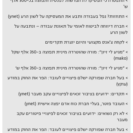
התפטרה כי הפסיקו לה הפרשות לפנסיה ותפוצה בכ-300 אלף
ש'
התחזות? נפל בעבודה ותבע את המעסיקה על לשון הרע (ynet)
חברה דיווחה לביטוח לאומי על תאונת עבודה – ונתבעה על
לשון הרע
לקחה צ'אנס מקצועי והיום יוצרת תקדימים
״מגיע לי זיון״: מורה שהוטרדה מינית תפוצה ב-350 אלף שקל
(mako)
״מגיע לי זיון״: מורה שהוטרדה מינית תפוצה ב-350 אלף ש׳
בעל חברה שפורקה ישלם פיצויים לעובד: הפר את החוק במודע
(עוקץ)
תקדים: ידועים בציבור זכאים לפיצויים עקב מעבר (ynet)
העובד פוטר, בעלי חברת כוח אדם יפצה אישית (ynet)
לא רק נשואים: ידועים בציבור זכאים לפיצויי פיטורים עקב
מעבר
בעל חברה שפורקה ישלם פיצויים לעובד: הפר את החוק במודע