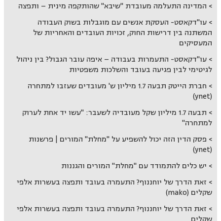
המדינה התעלמה מעובדת "שיבא" שהותקפה מינית – ותפצה
עו"דקאסט- העסקת אנשים עם מוגבלות בשוק העבודה
המשתנה בין דרישות החוק, זכויות העובדים והאחריות של
המעסיקים
עו"דקאסט- התעמרות בעבודה – איפה עובר הגבול? בין ניהול
לגיטימי לבין פגיעה בעובד והשלכות משפטיות
חברת הייטק תבעה 1.7 מיליון ש' מעובדים שעזבו למתחרה
(ynet)
תבעה 1.7 מיליון שקל מעובדיה לשעבר: "עשו יד אחת לערוק
למתחרה"
פסק הדין הזה יכול להשפיע על "מחלת" המורים | פרשנות
(ynet)
יש כלים להתמודד עם "מחלת" המורים והגננות
זאת הדרך של יוחננוף? התעמרה בעובד ותפצה בעשרות אלפי
שקלים (mako)
זאת הדרך של יוחננוף? התעמרה בעובד ותפצה בעשרות אלפי
שקלים