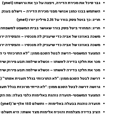
גבר סיכל את מכירת הדירה, ויפצה על כך את גרושתו (ynet)
השתמש בבנו כמגן אנושי מפני מכירת הדירה – וישלם בענק
חריג: כך בוטל פסק בורר על 2.35 מיליון יורו (ynet)
חריג: המחוזי ביטל פסק בורר שאושר בבית המשפט למשפחה
משכה באוזנו של אביה כדי שיעניק לה מנכסיו – והפסידה ירושה 
משכה באוזנו של אביה כדי שיעניק לה מנכסיו – והפסידה יר
המצעד המשפטי-דרשה לבטל הסכם ממון: "לא התרכזתי כי הי
מכר את חלקו בדירה לאשתו – וכשלא שילמה תבע פירוק שיתוף (ko
מכר את חלקו בדירה לאשתו – וכשלא שילמה תבע פירוק שית
דרשה לבטל הסכם ממון: "לא התרכזתי בגלל תענית אסתר" (ynet)
גרושה דרשה לבטל הסכם ממון: ״לא הייתי מרוכזת בגלל תענ
המצעד המשפטי-תועדה נוהגת באלימות כלפי בעלה: מה הק
תועדה נוהגת בבעלה באלימות – ותשלם 150 אלף ש' (ynet)
הציב בדירה מצלמות והוכיח אלימות מצד אשתו: היא תשלם 150,000 שקל