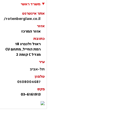
משרד ראשי
אתר אינטרנט
rotenberglaw.co.il/
אזור
אזור המרכז
כתובת
ראול ולנברג 18
רמת החייל, מתחם CU
מגדל C קומה 2
עיר
תל-אביב
טלפון
0508004687
פקס
03-6161913