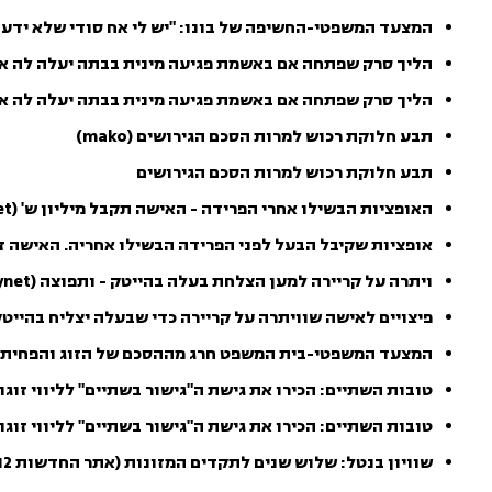
המצעד המשפטי-החשיפה של בונו: "יש לי אח סודי שלא ידעתי
הליך סרק שפתחה אם באשמת פגיעה מינית בבתה יעלה לה אלפי ש
הליך סרק שפתחה אם באשמת פגיעה מינית בבתה יעלה לה א
תבע חלוקת רכוש למרות הסכם הגירושים (mako)
תבע חלוקת רכוש למרות הסכם הגירושים
האופציות הבשילו אחרי הפרידה - האישה תקבל מיליון ש' (ynet)
אופציות שקיבל הבעל לפני הפרידה הבשילו אחריה. האישה ז
ויתרה על קריירה למען הצלחת בעלה בהייטק - ותפוצה (ynet)
פיצויים לאישה שוויתרה על קריירה כדי שבעלה יצליח בהייט
המצעד המשפטי-בית המשפט חרג מההסכם של הזוג והפחית 
טובות השתיים: הכירו את גישת ה"גישור בשתיים" לליווי זוגות בת
טובות השתיים: הכירו את גישת ה"גישור בשתיים" לליווי זוגו
שוויון בנטל: שלוש שנים לתקדים המזונות (אתר החדשות N12)