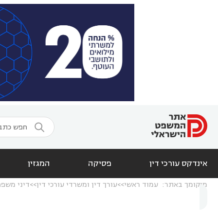

אינדקס עורכי דין
פסיקה
המגזין
מיקומך באתר:
עמוד ראשי
עורך דין ומשרדי עורכי דין
דיני משפ