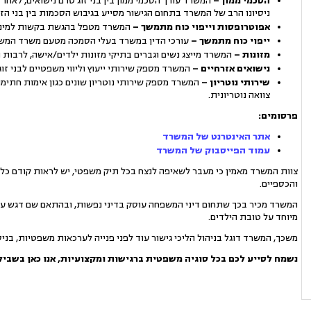
הסכמי ממון
–
המשרד עורך הסכמי ממון בין בני זוג טרם נישואים, לאחר ניש
ניסיונו הרב של המשרד בתחום הגישור מסייע בגיבוש הסכמות בין בני הזו
אפוטרופסות וייפוי כוח מתמשך
–
המשרד מטפל בהגשת בקשות למינוי א
ייפוי כוח מתמשך –
עורכי הדין במשרד בעלי הסמכה מטעם משרד המשפט
מזונות
–
המשרד מייצג נשים וגברים בתיקי מזונות ילדים/אישה, לרבות 
נישואים אזרחיים
–
המשרד מספק שירותי ייעוץ וליווי משפטיים לבני ז
שירותי נוטריון
–
המשרד מספק שירותי נוטריון שונים כגון אימות חתימות
צוואה נוטריונית.
פרסומים
:
אתר האינטרנט של המשרד
עמוד הפייסבוק של המשרד
צוות המשרד מאמין כי מעבר לשאיפה לנצח בכל תיק משפטי, יש לראות קודם כל ב
והכספיים.
המשרד מכיר בכך שתחום דיני המשפחה עוסק בדיני נפשות, ובהתאם שם דגש על
מיוחד על טובת הילדים.
משכך, המשרד דוגל בניהול הליכי גישור עוד לפני פנייה לערכאות משפטיות, בנ
נשמח לסייע לכם בכל סוגיה משפטית ברגישות ומקצועיות, אנו כאן בשביל