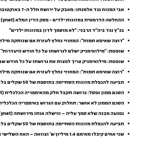
אבי המנוח נגד אלמנתו: מאבק על ירושת חלל ה-7 באוקטובר
ההחלטה הדרמטית במזונות ילדים - פסק הדין המלא (ynet)
בג"ץ נגד ביה"ד הרבני: "לא מוסמך לדון במזונות ילדים"
"רוצה שאימא תמות": המחוזי נחלץ לעזרת אם שנותקה מילדיה (ko
שופטת: "מילואימניק ישלם לגרושתו על כל חודש היעדרות" (ynet)
שופטת: מילואימניק צריך לפצות את גרושתו על כל חודש שב
"רוצה שאימא תמות": המחוזי נחלץ לעזרת אם שנותקה מילד
תביעה להכפלת מזונות הסתיימה בתוספת של 50 שקלים בלבד (mako)
הסכם ממון נפסל: גרושה תקבל חלק מהאימפריה הכלכלית (ynet)
הסכם הממון לא אושר: תחלוק עם הגרוש באימפריה הכלכלית
נפגעה מבנה שלא סמך עליה – ונישלה אותו מירושתה (ynet)
תביעה להכפלת מזונות הסתיימה בתוספת של 50 שקלים בלבד
שני אחים קיבלו מאימם 1.4 מיליון ש' וצוואה – האח השלישי התנגד