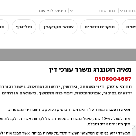
|
|
פטית
חוקרים פרטיים
שמאי מקרקעין
פוליגרף
תר
מאיה רוטנברג משרד עורכי דין
0508004687
תחומי עיסוק:
דיני משפחה
,
גירושין
,
ירושות וצוואות
,
גישור ובוררו
ידועים בציבור
,
אפוטרופסות
,
ייפוי כוח מתמשך
,
נישואים אזרחיים
מאיה רוטנברג
משרד עו"ד הינו משרד בוטיק העוסק בתחום דיני המשפחה.
מזה למעלה מ-20 שנה, טיפל המשרד במספר רב של לקוחות אשר זכו 
תוך מתן יחס אדיב וסבלני.
המשרד ידוע בניסיונו המקצועי העשיר ותודעת שירות גבוהה, אשר הפכו אותו לא