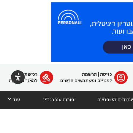

כניסה
|
הרשמה
רכישת מנוי
ﱐ

למנויים ומשתמשים חדשים
למאגר הפסיקה

ירותים משפטיים
פורום עורכי דין
עוד