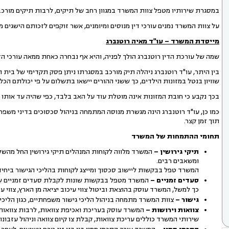
במסגרת שירותיו מטפל צוות המשרד במגוון רחב של תיקים, לרבות תיקים מורכב
על צוות המשרד נמנים עורכי דין מנוסים ומיומנים, אשר זוקפים לזכותם הישגי
מייסדת המשרד
–
עו"ד מאיה רוטנברג
שמה של עורכת הדין רוטנברג הולך לפניה, והיא אף נבחרה כאחת ממאה עורכי הד
בין היתר, עו"ד רוטנברג ניהלה תיק מורכב במסגרתו ניתן פסק תקדימי של בית
שוויון בנטל במזונות הילדים, כך ששני ההורים יישאו בתשלום על פי יכולתם הכל
בכך נקבע כי חובת המזונות אינה מוטלת עוד על האב בלבד, כפי שהיה עד אותו פ
כמו כן, עו"ד רוטנברג הינה מגשרת מנוסה המתמחה בניהול סכסוכים בדיני משפ
תוך זמן קצר.
תחומי ההתמחות של המשרד
תיקי גירושין
–
המשרד מלווה לקוחות המנהלים תיקי גירושין החל מהשלב 
ומשאבים רבים.
המשרד טפל בבקשות ליישוב סכסוך ומייצג לקוחות בהליכי הגישור ביחיד
סעדים זמניים
–
המשרד מטפל בבקשות שונות לקבלת סעדים זמניים שו
כך למשל, המשרד עוסק בהוצאת וביטול צווי עיכוב יציאה מן הארץ, צווי עיקול
גישור
–
צוות המשרד מתמחה בניהול הליכי גישור משפחתיים, כגון הליכי גי
צוואות וירושות
–
המשרד עוסק בעריכת ואכיפת צוואות, לרבות צוואות 
שירותי המשרד כוללים עריכת צוואות, קבלת צו קיום צוואה וניהול עזבונו