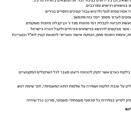
ואין, וכן בין ידועים בציבור ובני זוג הנמצאים בזוגיות פרק ב'.
ג בנושאים רגישים ומורכבים.
פורטפוס לגוף ולרכוש עבור קטינים וחסויים בגירים.
ים לערוך מסמך ייפוי כוח מתמשך..
הגשת תביעה לקבלת דמי מזונות מצד ג' וכן קבלת מזונות משקמים.
וג אשר מבקשים להינשא בנישואים אזרחיים ולקבל הכרה בישראל.
, אימות הסכמי ממון, הנפקת אישור נוטריוני להוצאת קטין לחו"ל וכןעריכת
לקוח כאדם אשר זקוק להכוונה וייעוץ מעבר לכל השיקולים המקצועיים
יון על טובת הלקוח ושמירה על שלמות התא המשפחתי, תוך שימת דגש
יסיון לסייע בפתירת כל סכסוף משפחתי-משפטי, מורכב ככל שיהיה
כם