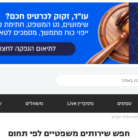
טפסים
פסקדין Live
משאלים
ש
חה
תל-אביב
חפש שירותים משפטיים לפי תחום