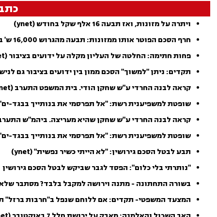
כתב
ויתרה על מזונות, ואז תבעה 16 אלף שקל בחודש (ynet)
חרף הסכם הפוטר אותו ממזונות: תבעה מהגרוש 16,000 ש' בחודש
פחות חתימה: החלטה של העליון מקלה על ידועים בציבור (ynet)
תקדים: ניתן "למשוך" הסכם ממון בין ידועים בציבור גם לניש
קראה לבנה החרדי ע"ש שחקן הודי. בית המשפט התערב (ynet)
שופטת למשפיענית רשת: "אל תפרסמי את בנותייך בבגד-ים" (mako
קראה לבנה החרדי ע"ש שחקן שהיא מעריצה. ביהמ"ש התערב
שופטת למשפיענית רשת: "אל תפרסמי את בנותייך בבגד-ים"
תבע לבטל הסכם גירושין: "לא הייתי כשיר נפשית" (ynet)
"נותרתי בלי כלום": הפסד לגבר שביקש לבטל הסכם גירושין
בשורה התחתונה - מתנה וירושה למקבל בלבד? מסתבר שלא
המצעד המשפטי- תקדים: אם ללוחם שנפל ב"חרבות ברזל" תו
האב השכול והאלמנה: מאבק על ירושת חלל 7 באוקטובר (ynet)