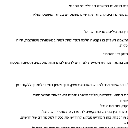
ים הנוגעים במשפט הבינלאומי הפרטי.
ם משפטיים רבים לרבות תקדימים משפטיים בבית המשפט העליון.
ין המובילים במדינת ישראל.
 המשפט העליון בו נקבעה הלכה תקדימית לפיה במשמורת משותפת, יהיה
כלית.
סק דין מהפכני.
חה, במסגרתם היא מסייעת לצדדים להגיע לפתרונות מוסכמים ולסיום הסכסוך
הראשוני ועד לגיבוש הסכם גירושין, תוך ניסיון תמידי לחסוך ללקוח זמן
ת הסיוע ובהתאם, הליכי גישור נוספים ובערכאות המשפטיות.
נים.
, צווי הגנה וכו'.
שור בין בני זוג המבקשים להיפרד, סיכסוכי ירושה וכו'.
מורכבות בהן המוריש מבקש להוריש את נכסיו למספר רב של יורשים.
ת.