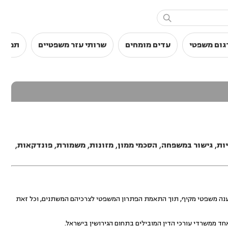

גום משפטי
עדים מומחים
שרותי עזר משפטיים
תמלול
יות
,
גישור במשפחה
,
הסכמי ממון
,
מזונות
,
משמורת
,
פונדקאות
,
לקבלת מענה משפטי מקיף, תוך התאמת הפתרון המשפטי לצרכיהם המשתנים, וכל זאת
חד ממשרדי עורכי הדין המובילים בתחום הגירושין בישראל.