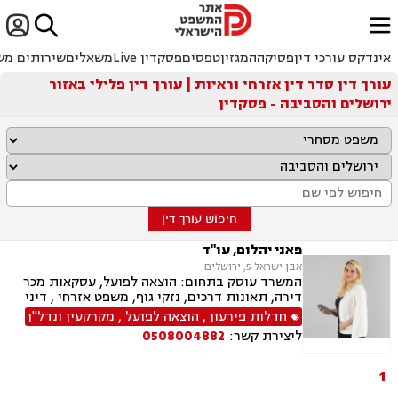


ﱐ
אינדקס עורכי דין
פסיקה
המגזין
טפסים
פסקדין Live
משאלים
שירותים מש
עורך דין סדר דין אזרחי וראיות | עורך דין פלילי באזור
ירושלים והסביבה - פסקדין
חיפוש עורך דין
פאני יהלום, עו"ד
אבן ישראל 5, ירושלים
המשרד עוסק בתחום: הוצאה לפועל, עסקאות מכר
דירה, תאונות דרכים, נזקי גוף, משפט אזרחי , דיני
מקרקעין, דיני חוזים, דיני ביטוח, נזיקין, אבדן כושר
חדלות פירעון
,
הוצאה לפועל
,
מקרקעין ונדל"ן
עבודה , הסכמי ממון, ירושות וצוואות, רשות מקרקעי
ליצירת קשר:
0508004882
ישראל, נדל"ן, סדר דין אזרחי וראיות, תאונות
עבודה, נוטריון, ייפוי כוח מתמשך
1