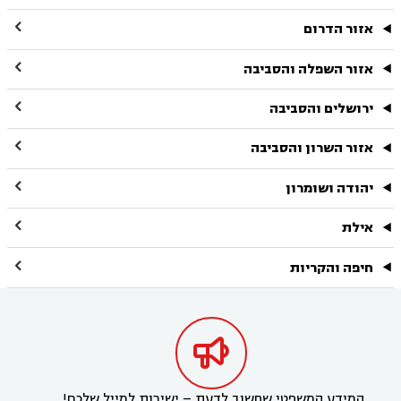

אזור הדרום

אזור השפלה והסביבה

ירושלים והסביבה

אזור השרון והסביבה

יהודה ושומרון

אילת

חיפה והקריות

המידע המשפטי שחשוב לדעת – ישירות למייל שלכם!