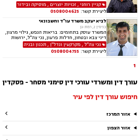
ירושות וצוואות, דיני מקרקעין, עסקאות מכר דירה,
קניין רוחני
,
זכויות יוצרים
,
מוסיקה ובידור
רשות מקרקעי ישראל, נדל"ן, דיני חוזים, הסכמי
ליצירת קשר:
0508004625
ממון, אפוטרופסות, לשון הרע, נוטריון
לביא יעקב משרד עו"ד וחשבונאי
בנימין 2, רמת-גן
המשרד עוסק בתחומים: בריאות הנפש, גילוי מרצון,
דיני צבא ובטחון, חדלות פרעון, נכי צה"ל, ירושות
וצוואות, רשויות מקומיות, לשון הרע, משרד הביטחון,
נכי צה"ל
,
מקרקעין ונדל"ן
,
תכנון ובניה
דיני עבודה, דיני ביטוח מיסים, דיני חוזים, חוקתי
ליצירת קשר:
0508004755
ומנהלי, דיני מקרקעין, עסקאות מכר דירה
1
עורך דין ומשרדי עורכי דין סימני מסחר - פסקדין
חיפוש עורך דין לפי עיר

אזור המרכז

אזור הצפון