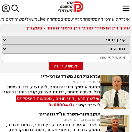


ﱐ
אינדקס עורכי דין
פסיקה
המגזין
טפסים
פסקדין Live
משאלים
שירותים מש
עורך דין ומשרדי עורכי דין סימני מסחר - פסקדין
חיפוש עורך דין
עזרא גולדמן, משרד עורכי-דין
דיזנגוף 205, תל-אביב
תחומי עיסוק: דיני יהלומים, ליטיגציה, דיני פשיטת
רגל, משפט מסחרי, זכויות יוצרים, קניין רוחני וסימני
מסחר, לשון הרע, דיני משפחה, הסכמי ממון, הסכמי
לשון הרע
,
דיני חוזים
,
מטבעות דיגיטליים
גירושין, ייצוג בבית הדין הרבני ובבתי המשפט
ליצירת קשר:
0508004737
למשפחה, צוואות, ירושות ועיזבונות, רשלנות
רפואית ,משא ומתן מול רשויות המס "גילוי מרצון"-
יעקב מנור-משרד עו"ד ונוטריון
עבור יהלומנים, מטבעות דיגיטליים
מנחם בגין 154, תל-אביב
המשרד עוסק בתחומים: קניין רוחני, זכויות יוצרים,
מוסיקה ובידור , סימני מסחר, פטנטים מתקדמים,