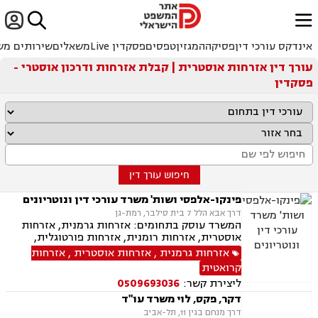


ﱐ
אינדקס עורכי דין
פסיקה
המגזין
טפסים
פסקדין Live
משאלים
שירותים מש
עורך דין אזרחות אוסטרית | קבלת אזרחות ודרכון אוסטרי -
פסקדין
חיפוש עורך דין
פינקו-אלפסי ושות' משרד עורכי דין ונוטריונים
דרך אבא הלל 7 בית סילבר, רמת-גן
המשרד עוסק בתחומים: אזרחות גרמנית, אזרחות
אוסטרית, אזרחות רומנית, אזרחות פורטוגלית,
אזרחות מרוקאית, אזרחות קרואטית, אזרחות
אזרחות גרמנית
,
אזרחות אוסטרית
,
אזרחות
ספרדית, אזרחות צ'כית, ייפוי כוח מתמשך, נוטריון,
קרואטית
ירושות וצוואות, תמ"א 38
ליצירת קשר:
0509693036
דקר, פקס, לוי משרד עו"ד
דרך מנחם בגין 11, תל-אביב