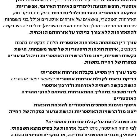
אוסטרי, חופש תנועה ולימודים באיחוד האירופי, אפשרויות
השקעה באוסטריה והטבות כלכליות רבות
. בעקבות תיקון חוק
האזרחות האוסטרי, צאצאים של אזרחים אוסטרים (כולל בני משפחות
שברחו מהמדינה במהלך מלחמת העולם השנייה) יכולים להגיש בקשה
להתאזרחות ללא צורך בויתור על אזרחותם הנוכחית
.
עורך דין המתמחה באזרחות אוסטרית
מלווה מבקשים בהכנת
מסמכים,
אימות הוכחות היסטוריות של קשר משפחתי, הגשת
בקשות רשמיות, ייצוג מול הרשויות האוסטריות וניהול ערעורים
במקרה של דחיית בקשות
.
כיצד עורך דין מסייע בקבלת אזרחות אוסטרית?
בדיקת זכאות לקבלת אזרחות אוסטרית
לצאצאי יוצאי אוסטריה
הגשת בקשה רשמית לאזרחות ולדרכון אוסטרי
ליווי משפטי בתהליך ההתאזרחות בהתאם לחוקי ההגירה
האוסטריים
איסוף ואימות מסמכים היסטוריים להוכחת הזכאות
ייצוג מול הרשויות האוסטריות והגשת ערעור במקרה של דחייה
מה חשוב לדעת על קבלת אזרחות אוסטרית?
לפי החוק האוסטרי, ניתן לקבל
אזרחות על בסיס מוצא משפחתי,
נישואין, מגורים ממושכים במדינה, או במקרים מסוימים כהכרה