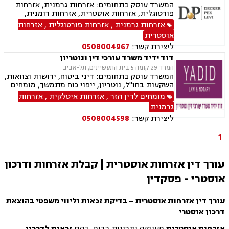
המשרד עוסק בתחומים: אזרחות גרמנית, אזרחות
פורטוגלית, אזרחות אוסטרית, אזרחות רומנית,
אזרחות בריטית, אזרחות ספרדית, אזרחות בולגרית,
אזרחות גרמנית
,
אזרחות פורטוגלית
,
אזרחות
אזרחות ליטאית, אזרחות צרפתית, אזרחות זרה, דיני
אוסטרית
הגירה- מקלט מדיני , הגירה , משרד הפנים, דיני
ליצירת קשר:
0508004967
משפחה, ייפוי כוח מתמשך, גירושין, חלוקת רכוש,
ירושות וצוואות
דוד ידיד משרד עורכי דין ונוטריון
המרד 29 קומה 5 בית התעשיינים, תל-אביב
המשרד עוסק בתחומים: דיני ביטוח, ירושות וצוואות,
השקעות בחו"ל, נוטריון, ייפוי כוח מתמשך, מומחים
לדין הזר, זכויות ניצולי שואה, אזרחות פורטוגלית,
מומחים לדין הזר
,
אזרחות איטלקית
,
אזרחות
אזרחות ספרדית, תביעות גזזת, ביטוח סיעודי,
גרמנית
נזיקין, נזקי גוף ורכוש, תאונות עבודה, תאונות
ליצירת קשר:
0508004598
דרכים, תאונות תלמידים, תאונות ספורט
1
עורך דין אזרחות אוסטרית | קבלת אזרחות ודרכון
אוסטרי - פסקדין
עורך דין אזרחות אוסטרית – בדיקת זכאות וליווי משפטי בהוצאת
דרכון אוסטרי
אזרחות אוסטרית
מעניקה יתרונות רבים, בהם
זכאות לדרכון