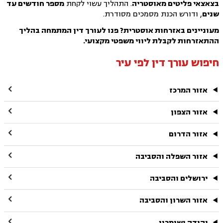
בצאצאי פליטים מאוסטריה
. התהליך עשוי לקחת
מספר חודשים עד
שנים
, ודורש הכנת מסמכים מסודרת.
מעוניינים באזרחות אוסטרית? פנו לעורך דין המתמחה בהליך
ההתאזרחות לקבלת ליווי משפטי מקצועי.
חיפוש עורך דין לפי עיר

אזור המרכז

אזור הצפון

אזור הדרום

אזור השפלה והסביבה

ירושלים והסביבה

אזור השרון והסביבה

יהודה ושומרון