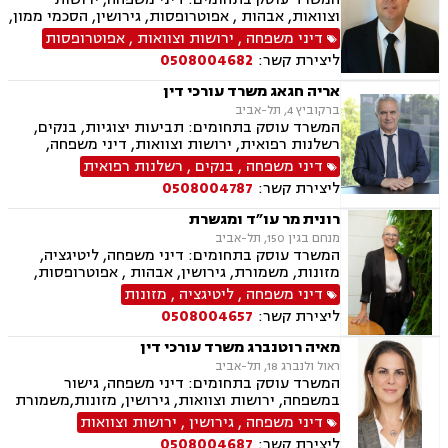
וצוואות, אבהות , אפוטרופסות, גירושין, הסכמי ממון,
ידועים בציבור, מזונות, משמורת, אזרחויות ואשרות,
דיני משפחה
,
ירושות וצוואות
,
אפוטרופסות
דיני הגירה, הסדרת מעמד בישראל.
ליצירת קשר:
0508004682
אריה חגאג משרד עורכי דין
ברקוביץ 4, תל-אביב
המשרד עוסק בתחומים: תביעות יצוגיות, בנקים,
רשלנות רפואית, ירושות וצוואות, דיני משפחה,
ידועים בציבור, דיני מקרקעין, גירושין, דיני תאגידים,
דיני משפחה
,
בנקים
,
רשלנות רפואית
פשיטת רגל
ליצירת קשר:
0508004787
רונית מר עו״ד ומגשרת
מנחם בגין 150, תל-אביב
המשרד עוסק בתחומים: דיני משפחה, ליטיגציה,
מזונות, משמורת, גירושין, אבהות , אפוטרופסות,
גישור במשפחה, ירושות וצוואות, הסכמי ממון, ייפוי
דיני משפחה
,
ליטיגציה
,
מזונות
כוח מתמשך, ידועים בציבור, הורות חד מינית, חלוקת
ליצירת קשר:
0508004657
רכוש, מעמד אישי, זמני שהות, ניכור הורי
מאיה רוטנברג משרד עורכי דין
ראול ולנברג 18, תל-אביב
המשרד עוסק בתחומים: דיני משפחה, גישור
במשפחה, ירושות וצוואות, גירושין, מזונות,משמורת
ילדים,הסכמי ממון
דיני משפחה
,
גירושין
,
ירושות וצוואות
ליצירת קשר:
0508004687