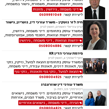
מזונות, ירושות וצוואות, משמורת, גישור במשפחה,
חלוקת רכוש, ידועים בציבור, מעמד אישי, אלימות
דיני משפחה
,
גירושין
,
מזונות
במשפחה, נזיקין, נזקי גוף, נזקי רכוש, תאונות דרכים,
ליצירת קשר:
0509997049
תאונות עבודה, תאונות עקב רשלנות, דיני עבודה,
נוטריון.
חיה לזר נוטקין - משרד עורכי דין, נוטריון, גישור
קניון עזריאלי ראשונים, ראשון לציון
המשרד עוסק בתחומים: דיני משפחה, גירושין,
מזונות, ירושות וצוואות, הסכמי ממון, אפוטרופסות,
גישור במשפחה, ניכור הורי, הורות חד מינית, העברה
ירושות וצוואות
,
דיני משפחה
,
גירושין
בין דורית, בן ממשיך, נוטריון, חלוקת רכוש , ידועים
ליצירת קשר:
0508004886
בציבור, נישואים אזרחיים
פירמת עורכי הדין KR
יוסף לישנסקי 4, ראשון לציון
המשרד עוסק בתחומים:הוצאה לפועל, נזיקין, נזקי
גוף, תאונות דרכים, תאונות עבודה, דיני משפחה,
גירושין, ירושות וצוואות, הסכמי ממון, דין משמעתי,
הוצאה לפועל
,
נזקי גוף ותאונות
,
נזקי גוף
מקרקעין ונדל"ן, עסקאות מכר דירה, גישור עסקי,
ליצירת קשר:
0508004925
דיני חוזים, אובדן כושר עבודה, ביטוח לאומי, דיני
חברות, דיני עמותות.
משרד עורכי דין שוורצברג
ז'בוטינסקי 129, רמת-גן
המשרד עוסק בתחומים: דיני משפחה, נישואים
אזרחיים, ידועים בציבור, משרד הפנים, אזרחות
ואשרות בישראל, הורות חד מינית, הסכמי ממון,
הגירה
,
דיני משפחה
,
נישואים אזרחיים
גירושין, אבהות , ירושות וצוואות, מומחים לדין הזר,
ליצירת קשר:
0508004825