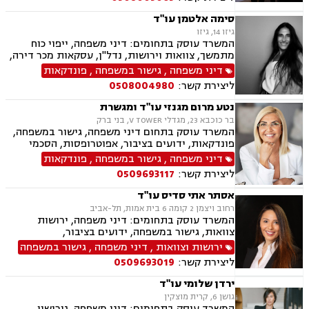
משפט מסחרי, ניכור הורי, מזונות, הסכמי ממון,
ידועים בציבור, אבהות, חטיפת ילדים, זכיינות,
סימה אלטמן עו"ד
סכסוך בין בעלי מניות
גיזו 14, גיזו
המשרד עוסק בתחומים: דיני משפחה, ייפוי כוח
מתמשך, צוואות וירושות, נדל"ן, עסקאות מכר דירה,
משפט אזרחי
דיני משפחה
,
גישור במשפחה
,
פונדקאות
ליצירת קשר:
0508004980
נטע מרום מגנזי עו"ד ומגשרת
בר כוכבא 23, מגדלי V TOWER, בני ברק
המשרד עוסק בתחום דיני משפחה, גישור במשפחה,
פונדקאות, ידועים בציבור, אפוטרופסות, הסכמי
ממון, אבהות, מזונות, משמורת, גירושין, הורות חד
דיני משפחה
,
גישור במשפחה
,
פונדקאות
מינית, נישואים אזרחיים, חוק הנוער, אימוץ, חלוקת
ליצירת קשר:
0509693117
רכוש, מעמד אישי, זמני שהות, אומנה, ניכור הורי,
העברה בין דורית, ירושות וצוואות, ייפוי כוח מתמשך
אסתר אתי סדיס עו"ד
רחוב ויצמן 2 קומה 6 בית אמות, תל-אביב
המשרד עוסק בתחומים: דיני משפחה, ירושות
צוואות, גישור במשפחה, ידועים בציבור,
אפוטרופסות, הסכמי ממון, אבהות , מזונות,
ירושות וצוואות
,
דיני משפחה
,
גישור במשפחה
משמורת, גירושין, חוק הנוער, אימוץ , חלוקת רכוש,
ליצירת קשר:
0509693019
מעמד אישי, זמני שהות, אומנה, ניכור הורי, העברה
בין דורית
ירדן שלומי עו"ד
גושן 6, קרית מוצקין
המשרד עוסק בתחומים: דיני משפחה, גירושין,