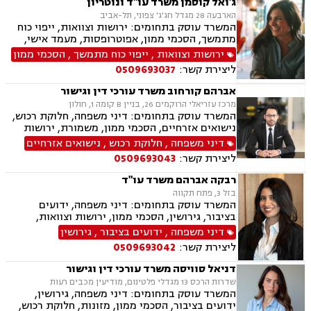
ג'ואל קוסמן משרד עו"ד ונוטריון
הארבעה 28 מגדל חג'ג' צפוני, תל-אביב
המשרד עוסק בתחומים: ירושות וצוואות, ייפוי כוח
מתמשך, הסכמי ממון, אפוטרופסות, מעמד אישי,
ידועים בציבור, אבהות, חלוקת רכוש, דיני עליה, דיני
ירושות וצוואות
,
ייפוי כוח מתמשך
,
הסכמי ממון
מקרקעין, עסקאות מכר דירה מקבלן או יד שניה,
ליצירת קשר:
0509693037
מיסוי מקרקעין, נוטריון עברית צרפתית אנגלית.
אברהם קורחוב משרד עורכי דין וגישור
מרכז עזריאלי הרוקמים 26, בניין B קומה 1, חולון
המשרד עוסק בתחומים: דיני משפחה, חלוקת רכוש,
נישואים אזרחיים, הסכמי ממון, משמורת, ירושות
וצוואות, גירושין, זמני שהות, מזונות, ידועים בציבור,
דיני משפחה
,
חלוקת רכוש
,
נישואים אזרחיים
גישור ובוררות, גישור במשפחה, תיאום הורי, ניכור
ליצירת קשר:
0509693043
הורי, כתובה, אבהות, מעמד אישי, עסקאות מתנה.
רבקה אברהם משרד עו"ד
בזל 3, פתח תקווה
המשרד עוסק בתחומים: דיני משפחה, ידועים
בציבור, גירושין, הסכמי ממון, ירושות וצוואות,
אבהות, מזונות, משמורת, חוק הנוער, חלוקת רכוש,
דיני משפחה
,
ידועים בציבור
,
גירושין
זמני שהות, החזקת ילדים, ניכור הורי, אומנה, משפט
ליצירת קשר:
0509693042
אזרחי, דיני חוזים, פלילי
דניאל סוויסה משרד עורכי דין וגישור
שדרות הרכס 13 מגדלי פלטינום, מודיעין מכבים רעות
המשרד עוסק בתחומים: דיני משפחה, גירושין,
ידועים בציבור, הסכמי ממון, מזונות, חלוקת רכוש,