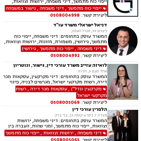
ייפוי כוח מתמשך, דיני משפחה, ירושות וצוואות,
הסכמי ממון, ביטוח לאומי, תעבורה, פשיטת רגל,
ייפוי כוח מתמשך
,
דיני משפחה
,
גישור במשפחה
חדלות פירעון, הוצאה לפועל
ליצירת קשר:
0508004998
דניאל ישראלי משרד עו"ד
ניצנים 39, מגדל העמק
המשרד עוסק בתחומים: דיני משפחה, ייפוי כוח
מתמשך, גירושין, משמורת, מזונות, ירושות וצוואות,
ידועים בציבור, אפוטרופסות, הסכמי ממון, אבהות,
דיני משפחה
,
ייפוי כוח מתמשך
,
גירושין
הורות חד מינית, נישואים אזרחיים, חלוקת רכוש,
ליצירת קשר:
0508004992
תיאום הורי, חטיפת ילדים, זמני שהות, ניכור הורי,
העברנ בין דורית, גישור
לואיזה עזייב משרד עורכי דין, גישור, ונוטריון
אחד העם 9, חדרה
המשרד עוסק בתחומים: דיני מקרקעין, עסקאות מכר
דירה, רשות מקרקעי ישראל, מגרשים לבניה, פינוי
מושכר, בתים משותפים, אפוטרופסות, ידועים
מקרקעין ונדל"ן
,
עסקאות מכר דירה
,
רשות
בציבור, הסכמי ממון, ייפוי כוח מתמשך, ירושות
מקרקעי ישראל
וצוואות
ליצירת קשר:
0508005069
הלפרין עורכי דין
מצדה 7 בסר 4 קומה 23, בני ברק
המשרד עוסק בתחומים: דיני משפחה, ירושות
וצוואות, ייפוי כוח מתמשך, זמני שהות, העברה בין
דורית, חלוקת רכוש, הורות חד מינית, גישור
דיני משפחה
,
ירושות וצוואות
,
ייפוי כוח מתמשך
במשפחה, מיזוגים ורכישות, ליווי עסקי, דיני חוזים,
ליצירת קשר:
0508005065