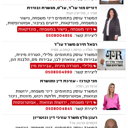
זמני שהות, העברה בין דורית, ייפוי כוח מתמשך,
נוטריון
דוריס מור עו"ד, עו"ס, מגשרת ובוררת
ספיר 7, מודיעין רעות
המשרד עוסק בתחומים דיני משפחה, גישור
במשפחה, פונדקאות, ידועים בציבור, אפוטרופסות,
הסכמי ממון, אבהות, מזונות, משמורת, גירושין,
דיני משפחה
,
גישור במשפחה
,
פונדקאות
הורות חד מינית, נישואים אזרחיים, חוק הנוער,
ליצירת קשר:
0508004856
אימוץ, חלוקת רכוש, מעמד אישי, זמני שהות, אומנה,
ייפוי כוח מתמשך
רפאל תירם משרד עו"ד
גד מנלה 1, כניסה 1 קומה 4, נתניה
המשרד עוסק בתחומים: פלילי, הטרדה מינית,
עבירות מין, צווארון לבן, עבירות מס, הלבנת הון,
אלימות במשפחה, עבירות סמים, ועדת שיחרורים,
פלילי
,
הטרדה מינית
,
עבירות מין
תעבורה, נהיגה בשכרות, שלילת רישיון נהיגה,
ליצירת קשר:
0508004990
פסילת רישיון מנהלית, המכון הרפואי לבטיחות
בדרכים, פשיטת רגל, הוצאה לפועל, דיני משפלה,
חני קורנז - עורכת דין ומגשרת
הסכמי ממון, צוואות וירושות, יפוי כוח מתמשך
הרצל 33, רמלה
המשרד עוסק בתחומים: דיני משפחה, ירושות
וצוואות, אפוטרופסות, חלוקת רכוש, מזונות, ניכור
הורי, אלימות במשפחה, גירושין, גישור במשפחה,
דיני משפחה
,
ירושות וצוואות
,
אפוטרופסות
הסכמי ממון, ידועים בציבור, מעמד אישי, הורות
ליצירת קשר:
0508004845
משותפת, זמני שהות, חוק הנוער, חטיפת ילדים,
ייפוי כוח מתמשך, אחריות הורית
רענן פלץ משרד עורכי דין ונוטריון
הקנאים 31/30, ערד
המשרד עוסק בתחומים: דיני משפחה, גירושין,