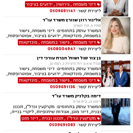
תיאום הורי, זמני שהות, אלימות במשפחה, ניכור
דיני משפחה
,
גירושין
,
ידועים בציבור
הורי, אפוטרופסות, ירושות וצוואות, גישור במשפחה,
ליצירת קשר:
0509691147
ליטיגציה, ייפוי כוח מתמשך
אלינור רוזן שוורץ משרד עו"ד
סתיו 9, הוד השרון
המשרד עוסק בתחומים: דיני משפחה, גישור
במשפחה, פונדקאות, ידועים בציבור, אפוטרופסות,
פונדקאות חו"ל גיאורגיה, גירושין, הורות חד מינית,
דיני משפחה
,
גישור במשפחה
,
פונדקאות
חלוקת רכוש, מעמד אישי, תיאום הורי, חטיפת ילדים,
ליצירת קשר:
0508004947
זמני שהות, ניכור הורי, עסקאות במתנה, ייפוי כוח
מתמשך, ירושות וצוואות.
בן צור סגל ושות' חברת עורכי דין
מגדל ש.א.פ. רח' היצירה 3, רמת-גן
המשרד עוסק בתחומים: דיני משפחה, גישור
במשפחה, פונדקאות, ידועים בציבור, אפוטרופסות,
הסכמי ממון, אבהות, מזונות, החזקת ילדים, גירושין,
דיני משפחה
,
גישור במשפחה
,
פונדקאות
הורות חד מינית, נישואים אזרחיים, חוק הנוער,
ליצירת קשר:
0509691136
אימוץ, חלוקת רכוש, מעמד אישי, תיאום הורי, חטיפת
ילדים, זמני שהות, אומנה, ניכור הורי, עסקאות
דימה בקלניק משרד עו"ד
מתנה, ירושות וצוואות, ייפוי כוח מתמשך
רימון 23, בית אריה
המשרד עוסק בתחומים: מקרקעין ונדל"ן, תכנון
ובניה, דיור מוגן, אגודות שיתופיות, ליקויי בנייה,
מושבים וקיבוצים, פינוי בינוי, קבוצות רכישה,
מקרקעין ונדל"ן
,
תכנון ובניה
,
דיור מוגן
עסקאות מכר דירה, פינוי מושכר, נחלות ומשקים
ליצירת קשר:
0509691083
במושבים, רשות מקרקעי ישראל, צווי הריסה, רישום
קבלנים, בתים משותפים, וכו', דיני משפחה, גישור