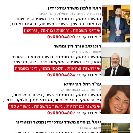
רועי חלפון משרד עורכי דין
רחוב יגיע כפיים 2 (בית פילוט), תל-אביב
המשרד עוסק בתחומים: דיני משפחה, ירושות
וצוואות, גירושין, גישור במשפחה, ידועים בציבור,
מזונות, משמורת, צווי מניעה, אלימות במשפחה,
דיני משפחה
,
ירושות וצוואות
,
גירושין
הסכמי ממון, אפוטרופסות, חלוקת רכוש, מעמד אישי
ליצירת קשר:
0508004870
רונן טיב עורך דין ומגשר
שמעון 70/3, מודיעין
המשרד עוסק בתחומים: ירושות וצוואות, הסכמי
ממון, דיני משפחה, עסקאות מכר דירה, מגרשים
חקלאיים, מגרשים לבניה , הפקעת קרקעות, מושבים
ירושות וצוואות
,
הסכמי ממון
,
דיני משפחה
וקיבוצים , נחלות ומשקים במושבים, נדל"ן, גירושין,
ליצירת קשר:
0508004824
ידועים בציבור, מזונות, משמורת, חלוקת רכוש,
מעמד אישי, דיני חוזים, גישור במשפחה, מגשרים,
עו"ד רחל דון יחייא
ייפוי כוח מתמשך
יוני נתניהו 24, גבעת שמואל
המשרד עוסק בתחומים: גישור, גישור במשפחה,
גישור עסקי, דיני משפחה, הסכמי ממון, חלוקת רכוש,
מזונות, ירושות וצוואות, מעמד אישי, דיני חוזים
גישור ובוררויות
,
גישור במשפחה
,
גישור עסקי
ליצירת קשר:
0508004807
יגאל בן חיים משרד עורכי דין מגשר ונוטריון
שוהם 2, אשדוד
המשרד עוסק בתחומים: דיני משפחה, גירושין,