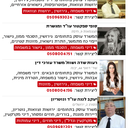
ירושות וצוואות, אפוטרופסות, נישואים אזרחיים,
גישור במשפחה, הסכמי ממון, נוטריון, אבהות,
דיני משפחה
,
גירושין
,
ירושות וצוואות
אלימות במשפחה, ייצוג קטינים, ידועים בציבור,
ליצירת קשר:
0509693024
מזונות, משמורת, מעמד אישי, דיני משפחה.
סופי ספקטור עו"ד ומגשרת
העצמאות 9, חיפה
המשרד עוסק בתחומים: גירושין, הסכמי ממון, גישור,
ייפוי כח מתמשך, התרת נישואין, מזונות קטינים,
מזונות אשה, מדור, חטיפת ילדים, חלוקת רכוש, פרוק
דיני משפחה
,
הסכמי ממון
,
גישור במשפחה
שיתוף ,צווי הרחקה, צווי הטרדה מאיימת, צוואות
ליצירת קשר:
0508004751
וירושות, עיזבונות, תביעות לאכיפות הסכם, ביזיון
בית משפט
רעות שדה ושות' משרד עורכי דין
שד' דואני 44, יבנה
המשרד עוסק בתחומים הבאים: דיני משפחה,
אבהות, גירושין, גישור במשפחה, הטרדה מינית,
הסכמי ממון, ירושות וצוואות, ליטיגציה, מזונות,
דיני משפחה
,
גירושין
,
מזונות
משמורת, אלימות במשפחה, חלוקת רכוש, מעמד
ליצירת קשר:
0508004736
אישי, זמני שהות, ייפוי כוח מתמשך.
יעקב לנגה עו"ד ונוטריון
הסורג 2, ירושלים
משרד עוסק בתחומים: ירושות וצוואות, נוטריון,
דיירות מוגנת , בוררים, חוזים ומסחר, דיני מקרקעין,
דיני משפחה, דיני עבודה ודיני תאגידים.
מקרקעין ונדל"ן
,
דיני חוזים
,
דיני עמותות
ליצירת קשר:
0509697201