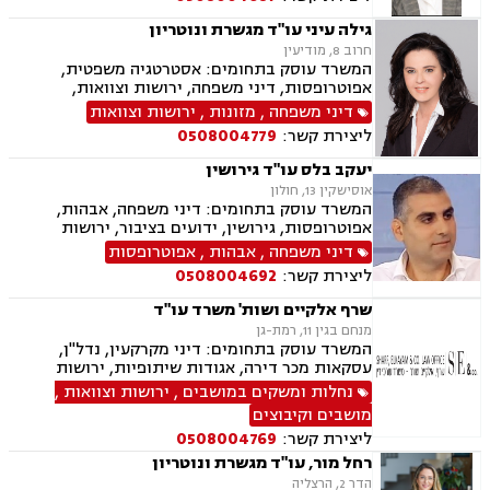
גילה עיני עו"ד מגשרת ונוטריון
חרוב 8, מודיעין
המשרד עוסק בתחומים: אסטרטגיה משפטית,
אפוטרופסות, דיני משפחה, ירושות וצוואות,
ליטיגציה, פונדקאות, צווי מניעה, גירושין, הגירה ,
דיני משפחה
,
מזונות
,
ירושות וצוואות
הורות חד מינית, הסכמי ממון, ידועים בציבור,
ליצירת קשר:
0508004779
מזונות, משמורת, גישור במשפחה, מגשרים, אבהות ,
גישור ובוררויות, חלוקת רכוש, מעמד אישי, נדל"ן,
יעקב בלס עו"ד גירושין
עסקאות מכר דירה, דיני מקרקעין, ייפוי כח מתמשך,
אוסישקין 13, חולון
אחריות הורית, הסדרי שהות, נוטריון
המשרד עוסק בתחומים: דיני משפחה, אבהות,
אפוטרופסות, גירושין, ידועים בציבור, ירושות
וצוואות, מזונות, עסקאות מכר דירה, הסכמי ממון,
דיני משפחה
,
אבהות
,
אפוטרופסות
חלוקת רכוש, ייצוג קטינים ונישואים אזרחיים.
ליצירת קשר:
0508004692
שרף אלקיים ושות' משרד עו"ד
מנחם בגין 11, רמת-גן
המשרד עוסק בתחומים: דיני מקרקעין, נדל"ן,
עסקאות מכר דירה, אגודות שיתופיות, ירושות
וצוואות, דיני תאגידים, דיני משפחה, גירושין, הסכמי
נחלות ומשקים במושבים
,
ירושות וצוואות
,
ממון, העברה בין דורית, ידועים בציבור, מזונות,
מושבים וקיבוצים
חדלות פרעון, מושבים וקיבוצים.
ליצירת קשר:
0508004769
רחל מור, עו"ד מגשרת ונוטריון
הדר 2, הרצליה