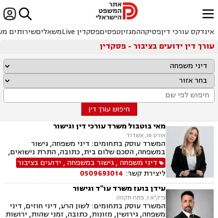


ﱐ
אינדקס עורכי דין
פסיקה
המגזין
טפסים
פסקדין Live
משאלים
שירותים מש
עורך דין ידועים בציבור - פסקדין
חיפוש עורך דין
מאי בוטבול משרד עורכי דין וגישור
אורט 18, אשדוד
המשרד עוסק בתחומים: דיני משפחה, גישור
במשפחה, הסכם שלום בית, כתובה, התרת נישואים,
ידועים בציבור, אפוטרופסות, הסכמי ממון, מזונות,
דיני משפחה
,
גישור במשפחה
,
ידועים בציבור
גירושין, הורות חד מינית, נישואים אזרחיים, חלוקת
ליצירת קשר:
0509693014
רכוש, תיאום הורי, זמני שהות (החזקת ילדים), ניכור
הורי, ייפוי כוח מתמשך, ירושות וצוואות
עידן בועז משרד עו"ד וגישור
פיק"א 1, פתח תקווה
המשרד עוסק בתחומים: לשון הרע, דיני חוזים, דיני
משפחה, גירושין, מזונות, כתובה, זמני שהות, ירושות