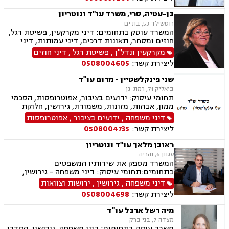
בן-עטיה, סרי, משרד עו"ד ונוטריון
רוטשילד 53, בת ים
המשרד עוסק בתחומים: דיני מקרקעין, פשיטת רגל,
חוזים ומסחר, תאונות דרכים, דיני עמותות, דיני
תאגידים, הסכמי ממון, חדלות פרעון, חוקתי ומנהלי,
מקרקעין ונדל"ן
,
פשיטת רגל
,
דיני חוזים
ידועים בציבור, ירושות וצוואות, ליווי עסקי,
ליצירת קשר:
0508004605
ליטיגציה, ליקויי בנייה, תמ"א 38, היטל השבחה,
חלוקת רכוש, מגרשים לבניה , נדל"ן, נוטריון,
שני פינקלשטיין - מרום עו"ד
עסקאות מכר דירה, פינוי בינוי, פינוי מושכר, פירוקים
ביאליק 71, רמת-גן
והקפאות הליכים, צווי הריסה, צווי מניעה, רשויות
תחומי עיסוק: ידועים בציבור, אפוטרופסות, הסכמי
מקומיות, רשות מקרקעי ישראל, תאונות עבודה,
ממון, אבהות, מזונות, משמורת, גירושין, חלוקת
תאונות עקב רשלנות, תאונות ספורט, תאונות
רכוש, מעמד אישי, תיאום הורי, חטיפת ילדים, זמני
דיני משפחה
,
ידועים בציבור
,
אפוטרופסות
תלמידים, תכנון ובניה, ייפוי כוח מתשמך, גישור
שהות, ניכור הורי, ירושות וצוואות, ייפוי כוח מתמשך
ובוררויות
ליצירת קשר:
0508004735
ראובן מלאך עו"ד ונוטריון
עגנון 6, נהריה
המשרד מספק את שירותיו המשפטים
בתחומים:תחומי עיסוק: דיני משפחה - גירושין,
צוואות וירושה, מזונות, יפוי כח מתמשך, הסכמי
דיני משפחה
,
גירושין
,
ירושות וצוואות
ממון, ידועים בציבור, אפוטרופסות. תעבורה - נהיגה
ליצירת קשר:
0508004698
בשכרות, תאונות דרכים, המכון הרפואי לבטיחות
בדרכים, שלילת רישיון נהיגה. נוטריון. מקרקעין.
מיה רשל ארבל עו"ד
משפט אזרחי.
מצדה 7, בני ברק
משרד עוסק בתחומים: דיני משפחה, גירושין, הסדרי