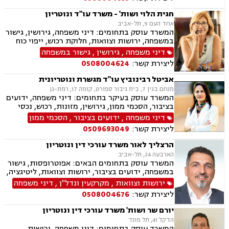
במשפחה, מעמד אישי, הורות חד מינית, זמני שהות,
נוטריון
חגית הלוי ושות' - משרד עו"ד ונוטריון
אחד העם 9, תל-אביב
המשרד עוסק בתחומים: דיני משפחה, גירושין, גישור
במשפחה, ירושות וצוואות, חלוקת רכוש, ייפוי כוח
מתמשך, הסכמי ממון, ידועים בציבור, משמורת,
דיני משפחה
,
גירושין
,
גישור במשפחה
מזונות
ליצירת קשר:
0508004624
אביטל רבינוביץ עו"ד מגשרת ונוטריונית
מנחם בגין 7, בית גיבור ספורט, קומה 17, רמת-גן
המשרד עוסק בעיקר בתחומים: דיני משפחה, ידועים
בציבור, הסכמי ממון, גירושין, מזונות, רכוש, נכסי
קריירה, זמני שהות (החזקת ילדים/משמורת), ירושות
דיני משפחה
,
ידועים בציבור
,
הסכמי ממון
וצוואות, התנגדות לצוואה, גישור במשפחה, אימוץ,
ליצירת קשר:
0509693049
מעמד אישי, ייפוי כוח מתמשך, עסקאות מכר דירה,
דיני חוזים.
הרצליך לאור משרד עורכי דין ונוטריון
הארבעה 24, תל-אביב
המשרד עוסק בתחומים הבאים: אפוטרופסות, גישור
במשפחה, ידועים בציבור, ירושות וצוואות, ליטיגציה,
ליקויי בנייה, מיסוי נדל"ן, עסקאות מכר דירה,
ירושות וצוואות
,
מקרקעין ונדל"ן
,
דיני משפחה
קבוצות רכישה, תכנון ובניה, דיני חוזים ומסחר, דיני
ליצירת קשר:
0508004676
מקרקעין, דיני משפחה, אבהות , גירושין, דיור מוגן,
הורות חד מינית, מגרשים חקלאיים, מזונות,
יורם שר ושות' משרד עורכי דין ונוטריון
משמורת, נדל"ן, פינוי בינוי, פינוי מושכר, תמ"א 38,
הדקל 41, תל מונד
קבוצות רכישה, הוצאה לפועל.
המשרד עוסק בתחומים: דיני משפחה, ירושות