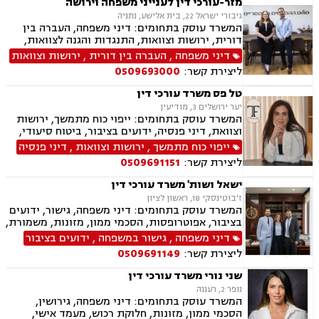
מזר-עורכי דין לענייני משפחה וירושה
פונדקאות, חטיפת ילדים, ידועים בציבור, ייצוג
גיבורי ישראל 22, בית אלישע, נתניה
קטינים, גישור במשפחה
המשרד עוסק בתחומים: דיני משפחה, העברה בין
דורית, ירושות וצוואות, התנגדות והגנה לצוואות,
ייפוי כוח מתמשך, הסכמי ממון, גישור במשפחה,
דיני משפחה
,
העברה בין דורית
,
ירושות וצוואות
ידועים בציבור, אפוטרופסות, אבהות, מזונות,
ליצירת קשר:
0509693000
משמורת, גירושין, הורות חד מינית, חוק הנוער,
חלוקת רכוש, זמני שהות, ניכור הורי, גישור
טל פס משרד עורכי דין
ובוררויות.
יער ירושלים 3, מודיעין
המשרד עוסק בתחומים: ייפוי כוח מתמשך, ירושות
וצוואת, דיני פנסיה, ידועים בציבור, ביטוח סיעודי,
תביעות ביטוח ונזקי רכוש
ייפוי כוח מתמשך
,
ירושות וצוואות
,
דיני פנסיה
ליצירת קשר:
0509691151
ישאל ושות' משרד עורכי דין
ז'בוטינסקי 18, ראשון לציון
המשרד עוסק בתחומים: דיני משפחה, גישור, ידועים
בציבור, אפוטרופסות, הסכמי ממון, מזונות, משמורת,
גירושין, טוען רבני, חלוקת רכוש, מעמד אישי, זמני
דיני משפחה
,
גישור במשפחה
,
ידועים בציבור
שהות, אומנה, ניכור הורי, מקרקעין ונדל"ן, ליקויי
ליצירת קשר:
0509691149
בניה, עסקאות מכר דירה, דיני חברות, מסחרי אזרחי,
צווי מניעה, הוצאה לפועל ירושות וצוואות, גישור
שני נורי משרד עורכי דין
עסקי, סכסוכי שכנים
נופר 2, רעננה
המשרד עוסק בתחומים: דיני משפחה, גירושין,
הסכמי ממון, מזונות, חלוקת רכוש, מעמד אישי,