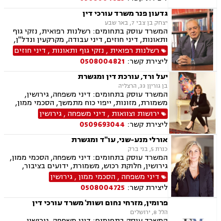
דיני חוזים, מסחר בינלאומי, אזרחי מסחרי, נוטריון
גדעון פנר משרד עורכי דין
יצחק בן צבי 7, באר שבע
המשרד עוסק בתחומים: רשלנות רפואית, נזקי גוף
ותאונות, דיני חוזים, דיני עבודה, מקרקעין ונדל"ן,
דיני משפחה, בנקים, פלילי, נזקי גוף, תאונות עבודה,
רשלנות רפואית
,
נזקי גוף ותאונות
,
דיני חוזים
תאונות דרכים, משפט מסחרי, תביעות ביטוח ונזקי
ליצירת קשר:
0508004821
רכוש, ייפוי כוח מתמשך, נוטריון , רשלנות רפואית-
הריון ולידה, לשון הרע, תאונות ספורט, בריאות
יעל ורד, עורכת דין ומגשרת
הנפש, אובדן כושר עבודה , תאונות תלמידים,
בן גוריןן 33, הרצליה
תאונות עקב רשלנות, נזקי רכוש, קבלנות חוזית,
המשרד עוסק בתחומים: דיני משפחה, גירושין,
השקעות בחו"ל, דין משמעתי, עובדים זרים, זכויות
משמורת, מזונות, ייפוי כוח מתמשך, הסכמי ממון,
נשים בהריון, תכנון ובניה, דיור מוגן, אגודות
ירושות וצוואות, גישור במשפחה, חלוקת רכוש,
ירושות וצוואות
,
דיני משפחה
,
גירושין
שיתופיות, ליקויי בנייה, מושבים וקיבוצים , ועוד
ידועים בציבור
ליצירת קשר:
0509693044
אורלי מנע-שני, עו"ד ומגשרת
כנרת 5, בני ברק
המשרד עוסק בתחומים: דיני משפחה, הסכמי ממון,
גירושין, חלוקת רכוש, משמורת, ידועים בציבור,
גישור במשפחה, ירושות וצוואות, ניכור הורי, נדל"ן,
דיני משפחה
,
הסכמי ממון
,
גירושין
ייפוי כוח מתמשך
ליצירת קשר:
0508004725
פרומין, מזרחי נחום ושות' משרד עורכי דין
הלל 8, ירושלים
המשרד עוסק בתחומים: דיני משפחה, גירושין,