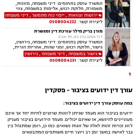
המשרד עוסק בתחומים: דיני משפחה, מזונות,
משמורת, חלוקת רכוש, אלימות במשפחה, צווי
מניעה, גירושין, ירושות וצוואות, אפוטרופסות, ייפוי
ירושות וצוואות
,
ייפוי כוח מתמשך
,
דיני משפחה
כוח מתמשך, חוק הנוער, אימוץ , הסכמי ממון, מעמד
ליצירת קשר:
0508004232
אישי, גישור במשפחה, ידועים בציבור, נדל"ן,
עסקאות מכר דירה
מורן בריק מילר עורכת דין ומגשרת
דרך מנחם בגין 150, תל-אביב
המשרד עוסק בתחומים: דיני משפחה, גירושין,
גישור, חלוקת רכוש, זמני שהות, אחריות הורית,
מזונות, הורות חד מינית, אבהות , הסכמי ממון,
גישור במשפחה
,
דיני משפחה
,
גירושין
ידועים בציבור, ירושות וצוואות, ליטיגציה, עסקאות
ליצירת קשר:
0508004231
מכר דירה, ייפוי כוח מתמשך
1
עורך דין ידועים בציבור - פסקדין
במה עוסק עורך דין ידועים בציבור:
ידועים בציבור הוא מעמד שניתן לזוגות שרוצים לחיות יחד אך אינם
מעוניינים להינשא, או שאינם יכולים. מעמד הידועים בציבור מעניק
לזוג זכויות זהות לאלה של זוגות נשואים. כמו כן, רומן שמתנהל בין
גבר לאישה במשך זמן רב ויוצר חיים משותפים המתבטאים