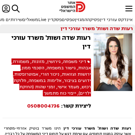


ﱐ
אינדקס עורכי דין
פסיקה
המגזין
טפסים
פסקדין Live
משאלים
שירותים מש
רעות שדה ושות' משרד עורכי דין
רעות שדה ושות' משרד עורכי
דין
דיני משפחה
,
גירושין
,
מזונות
,
משמורת
,
אבהות
,
גישור במשפחה
,
הסכמי ממון
,
ירושות וצוואות
,
ניכור הורי
,
אפוטרופסות
,
ידועים בציבור
,
אלימות במשפחה
,
חלוקת
רכוש
,
מעמד אישי
,
זמני שהות (החזקת
ילדים)
,
ייפוי כוח מתמשך
ליצירת קשר:
0508004736
רעות שדה ושות' משרד עורכי דין
הינו משרד בוטיק אזרחי-מסחרי
אשר עוסק במגוון תחומים, עם שימת דגש על תחום דיני המשפחה על כל רבדיו.