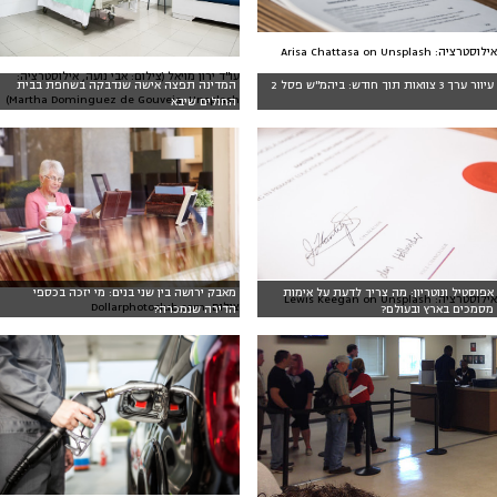
אילוסטרציה: Arisa Chattasa on Unsplash
עו"ד ירון מויאל (צילום: אבי נועה, אילוסטרציה:
עיוור ערך 3 צוואות תוך חודש: ביהמ"ש פסל 2
המדינה תפצה אישה שנדבקה בשחפת בבית
Martha Dominguez de Gouveia, Unsplash)
החולים שיבא
אפוסטיל ונוטריון: מה צריך לדעת על אימות
מאבק ירושה בין שני בנים: מי יזכה בכספי
אילוסטרציה: Lewis Keegan on Unsplash
צילום: Dollarphotoclub.com
מסמכים בארץ ובעולם?
הדירה שנמכרה?