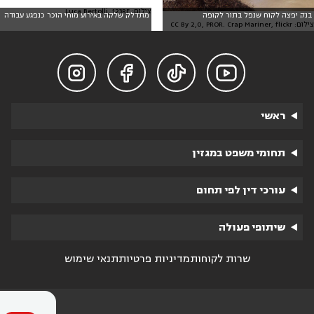
צילום: Luca Bertolli, 123RF
בנק יפצה לקוח שנפל בתור לקופה
מתדלק שלקה באירוע מוחי הוכר כנפגע עבודה
צילום: CC By 2,0, PROR. Crap Mariner, flickr




ראשי
תחומי משפט במגזין
עורכי דין לפי תחום
שיתופי פעולה
שרות לקוחות
מדיניות פרטיות
תנאי שימוש