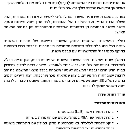
אנו מכירים את תחום דיני המשפחה לִפְנַי וְלִפְנִים ואנו נילחם את המלחמה שלך
כאשר אך ורק האינטרסים שלך נמצאים מול עינינו!
כמו כן, במסגרת שירותיו המשרד מנהל הליכי ליטיגציה אזרחית מסחרית, החל
משלב הכנת התיק ועד לשלב ניהול ההוכחות, לצד מתן ייעוץ ופיתוח עסקי,
גישור ויישוב סכסוכים הן בתחומים האזרחיים והמסחריים והן בתחום המעמד
האישי.
כחלק מפעילותו השוטפת עוסק המשרד בייצוגם של חברות וארגונים
שונים בכל הנוגע להובלת הסכמים מסחריים בין חברות, לרבות רכש תשומות
בהיקף כספי גדול והתקשרויות עם קבלני משנה.
במהלך שנות פעילותו צבר המשרד הישגים משפטיים רבים, כגון זכייה בבג"ץ
להסדרת זכויותיהם של תושבי שכונת ג'אווריש, ייצוג צדדים להליך גירושין
בבית הדין הרבני ובבתי המשפט לענייני משפחה בכלל נושאי המשפט בתחום
לרבות ייצוג זוגות חד מיניים, ביצוע עסקאות מכר מורכבות, ייצוג דיירים ויזמים
בנושא תמ"א 38, ייצוג מעסיקים ועובדים במגוון תחומי משפט העבודה לרבות
ייעוץ משפטי שוטף לחברות.
עו"ד רעות שדה
תעודות והסמכות:
בוגרת תואר ראשון (LL.B) במשפטים
בוגרת תואר שני MBA במנהל עסקים עם התמחות בשיווק
דוקטורנטית לכלכלה באוניברסיטת פוזנן בפולין עם התמחות בשינויי
ייעוד והפקעות של קרקעות חקלאיות