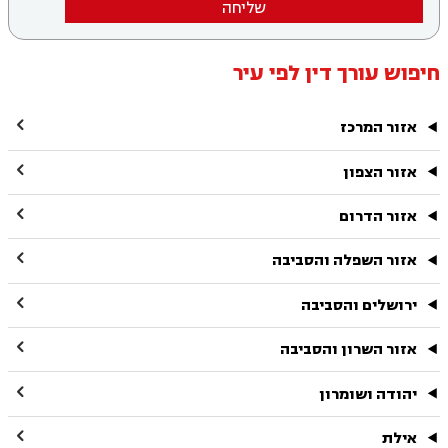
שליחה
חיפוש עורך דין לפי עיר

אזור המרכז

אזור הצפון

אזור הדרום

אזור השפלה והסביבה

ירושלים והסביבה

אזור השרון והסביבה

יהודה ושומרון

אילת