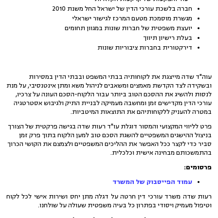
חברה בלשכת עורכי הדין של ישראל החל משנת 2010
מגשרת מוסמכת מטעם המרכז לגישור ישראלי
יועצת משפטית של חברות שונות במגוון תחומים
בעלת רישיון תיווך
דירקטורית בחברות ציבוריות שונות
עוה"ד שדה מייצגת את לקוחותיה בבתי המשפט ובבתי הדין במסירות
ובשקידה לצד הקדשת מאמצים ומשאבים לניהול משא ומתן אינטנסיבי, על מנת
לנסות ולהשיג את ההסכם הטוב ביותר עבור הלקוח-הסכם העונה על צרכיו,
עורכי הדין מקדישים זמן ומחשבה מעמיקה לבניית התיק ולגיבוש אסטרטגיה
במטרה להעניק ללקוחותיהם את התוצאות המיטביות.
פרט לליווי המקצועי והמסור דוגלת עו"ד רעות שדה בגישה פרקטית של הצורך
בניצול ההישגים המשפטיים להשגת הסכם טוב למען הלקוח בתוך פרק זמן
סביר כדי לקצר ככל האפשר את ההליכים המשפטיים ולצמצם את הקושי הכרוך
בהתמשכותם מבחינה אישית וכלכלית.
פרסומים:
עמוד הפייסבוק של המשרד
רעות שדה משרד עורכי דין חרטה על דגלה מתן יחס ושירות אישי לכל לקוח
וטיפול מעמיק ויסודי בפתרון כל בעיה משפטית שעולה על שולחנו.