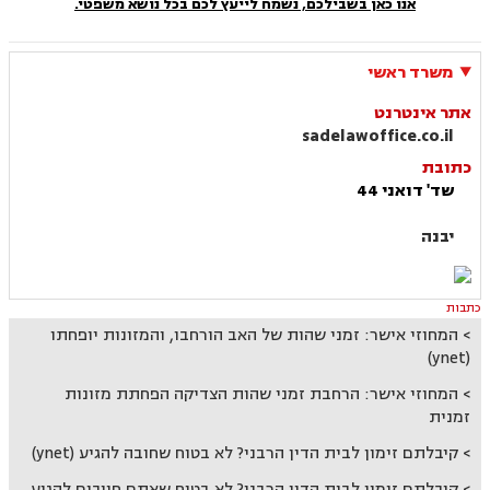
אנו כאן בשבילכם, נשמח לייעץ לכם בכל נושא משפטי.
משרד ראשי
אתר אינטרנט
sadelawoffice.co.il
כתובת
שד' דואני 44
יבנה
כתבות
המחוזי אישר: זמני שהות של האב הורחבו, והמזונות יופחתו
(ynet)
המחוזי אישר: הרחבת זמני שהות הצדיקה הפחתת מזונות
זמנית
קיבלתם זימון לבית הדין הרבני? לא בטוח שחובה להגיע (ynet)
קיבלתם זימון לבית הדין הרבני? לא בטוח שאתם חייבים להגיע