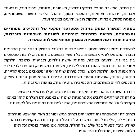
בין היתר, המשרד מטפל בתיקי גירושין, משמורת, מזונות, ניכור הורי, תביעות
אבהות, ירושות וצוואות, הסכמי ממון, וניהול הליכי גישור משפחתיים,
אפוטרופסות, אבהות, חלוקת רוכש, ידועים בציבור ועוד.
בנוסף, המשרד עוסק בניהול אסטרטגי וטקטי של תהליכים מסחריים
ומשפטיים, מציאת פתרונות יצירתיים לסוגיות משפטיות מורכבות,
כתיבת חוות דעת משפטיות במגוון תחומי פעילות המשרד.
למשרדנו ניסיון עשיר ומגוון בייצוג צדדים בהליכי גירושין בבתי הדין הרבניים
ובבתי המשפט לענייני משפחה בכל נושאי המשפט בתחום זה, לרבות סכסוכים
בין בני זוג, ידועים בציבור, מזונות אישה וילדים, תביעות כתובה, חלוקת
אחריות הורית וזמני שהות בנוגע לילדים, אלימות במשפחה, חטיפת ילדים לפי
חוק אמנת האג, חלוקת רכוש, כולל פירוק שיתוף ואיזון משאבים בנכסי קריירה,
מוניטין, מניות, אופציות ופערי השתכרות, עריכת הסכמי ממון טרום נישואין,
הסכמים לחיים משותפים, הסכמי גירושין, ירושות, צוואות ועיזבונות.
ברבות השנים הובאו בפנינו מקרים מורכבים וקשים, להם נאלצנו למצוא
פתרונות יצירתיים ולגבש אסטרטגיות שונות שבאמצעותן הצלחנו להגן באופן
מקסימלי על האינטרסים המשפחתיים, הכלכליים והתדמיתיים של לקוחותינו.
תחום דיני המשפחה והגירושין הינו תחום רגיש ומורכב מאד המושפע מגורמים
רבים – לכן, עליכם לבחור במשרד עו"ד בעל ניסיון רב ורמה מקצועית גבוהה
שיודע כיצד לפעול בכל שלב של ההליך. בנוסף, אנו משרד בוטיק וכל תיק
מלווה ישירות, מתחילתו ועד סופו