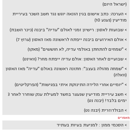
(ישראל היום)
הערכה: כתב אישום בגין הונאה יוגש נגד חשב השכר בעיריית
מודיעין (נענע 10)
שבועות לאסון: רישיון זמני לאולם "עדיה" ביבנה (כיכר השבת)
אולם האירועים ביבנה ייפתח לראשונה מאז האסון (ערוץ 7)
"שמחים להתחתן באולמי עדיה, לא חוששים" (מאקו)
שבועיים לאחר האסון: אולם עדיה ייפתח מחר? (וואינט)
"שמחה מהולה בעצב": חתונה ראשונה באולם "עדיה" מאז האסון
(וואלה)
"יומיים אחרי הלידה התינוקת איתי בפגישות" (הפרקליטים)
חשב עיריית מודיעין שנעצר בחשד למעילת ענק שוחרר לאחר 3
ימים בלבד! (יבנה נט)
הבולדוזרית (יבנה נט)
מאמרים
הסכמי ממון : למניעת בעיות בעתיד