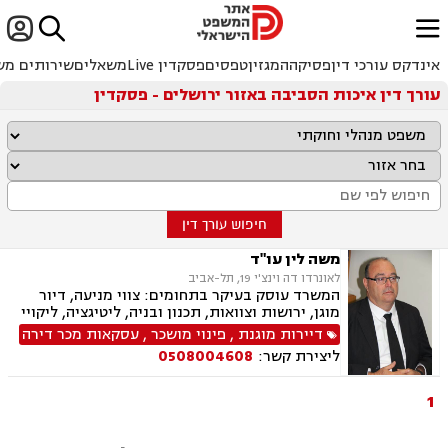


ﱐ
אינדקס עורכי דין
פסיקה
המגזין
טפסים
פסקדין Live
משאלים
שירותים מש
עורך דין איכות הסביבה באזור ירושלים - פסקדין
חיפוש עורך דין
משה לין עו"ד
לאונרדו דה וינצ'י 19, תל-אביב
המשרד עוסק בעיקר בתחומים: צווי מניעה, דיור
מוגן, ירושות וצוואות, תכנון ובניה, ליטיגציה, ליקויי
בנייה, מושבים וקיבוצים, עסקאות מכר דירה, פינוי
דיירות מוגנת
,
פינוי מושכר
,
עסקאות מכר דירה
בינוי, קבוצות רכישה, תמ"א 38, דיירות מוגנת, איכות
ליצירת קשר:
0508004608
הסביבה, אפוטרופסות, היטל השבחה, פינוי מושכר,
צווי הריסה, רישוי עסקים, תביעות ירידת ערך, ייפוי
כוח מתמשך, תביעות לפיצוי לפי חוק המטרו
1