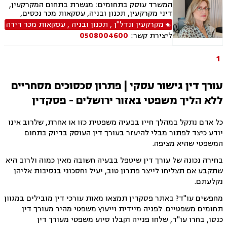
המשרד עוסק בתחומים: מגשרת בתחום המקרקעין,
דיני מקרקעין, תכנון ובניה, עסקאות מכר נכסים,
מיסוי נדל"ן, מיסוי עירוני, ייצוג בבתי משפט נושאי
מקרקעין ונדל"ן
,
תכנון ובניה
,
עסקאות מכר דירה
מקרקעין, ליקויי בניה, עבירות על חוקי התכנון
ליצירת קשר:
0508004600
והבניה, ייפוי כוח מתמשך, אפוטרופסות, מגשרת
משפחה מוסמכת
1
עורך דין גישור עסקי | פתרון סכסוכים מסחריים
ללא הליך משפטי באזור ירושלים - פסקדין
כל אדם נתקל במהלך חייו בבעיה משפטית כזו או אחרת, שלרוב אינו
יודע כיצד לפתור מבלי להיעזר בעורך דין העוסק בדיוק בתחום
המשפטי שהיא מציפה.
בחירה נכונה של עורך דין שיטפל בבעיה חשובה מאין כמוה ולרוב היא
שתקבע אם תצליחו לייצר פתרון טוב, יעיל וחסכוני בנסיבות אליהן
נקלעתם.
מחפשים עו"ד? באתר פסקדין תמצאו מאות עורכי דין מובילים במגוון
תחומים משפטיים. לפניה מיידית וייעוץ משפטי מהיר מעורך דין
כנסו, בחרו עו"ד, שלחו פנייה וקבלו סיוע משפטי מעורך דין