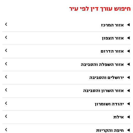
חיפוש עורך דין לפי עיר

אזור המרכז

אזור הצפון

אזור הדרום

אזור השפלה והסביבה

ירושלים והסביבה

אזור השרון והסביבה

יהודה ושומרון

אילת

חיפה והקריות