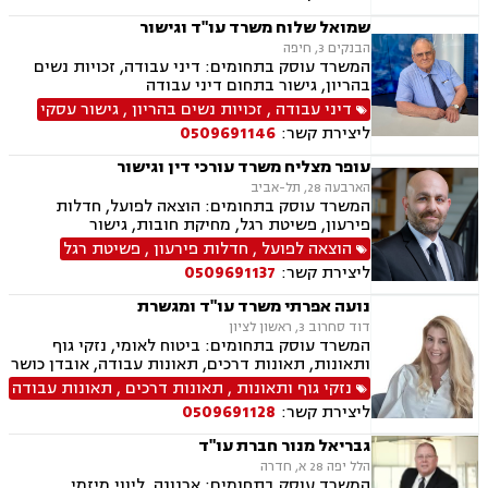
בניה, עסקאות מכר דירה, דיני חברות, מסחרי אזרחי,
צווי מניעה, הוצאה לפועל ירושות וצוואות, גישור
שמואל שלוח משרד עו"ד וגישור
עסקי, סכסוכי שכנים
הבנקים 3, חיפה
המשרד עוסק בתחומים: דיני עבודה, זכויות נשים
בהריון, גישור בתחום דיני עבודה
דיני עבודה
,
זכויות נשים בהריון
,
גישור עסקי
ליצירת קשר:
0509691146
עופר מצליח משרד עורכי דין וגישור
הארבעה 28, תל-אביב
המשרד עוסק בתחומים: הוצאה לפועל, חדלות
פירעון, פשיטת רגל, מחיקת חובות, גישור
הוצאה לפועל
,
חדלות פירעון
,
פשיטת רגל
ליצירת קשר:
0509691137
נועה אפרתי משרד עו"ד ומגשרת
דוד סחרוב 3, ראשון לציון
המשרד עוסק בתחומים: ביטוח לאומי, נזקי גוף
ותאונות, תאונות דרכים, תאונות עבודה, אובדן כושר
עבודה, תאונות תלמידים, תאונות עקב רשלנות,
נזקי גוף ותאונות
,
תאונות דרכים
,
תאונות עבודה
רשלנות רפואית, רשלנות רפואית- הריון ולידה,
ליצירת קשר:
0509691128
רשלנות רפואית - רפואת שיניים, צבא ומשרד
הבטחון, נכי צה"ל, משפט צבאי.
גבריאל מנור חברת עו"ד
הלל יפה 28 א, חדרה
המשרד עוסק בתחומים: ארנונה, ליווי מיזמי