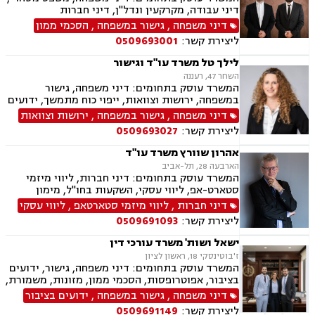
דיני עבודה, מקרקעין ונדל"ן, דיני חברות
דיני משפחה
,
גישור במשפחה
,
הסכמי ממון
ליצירת קשר:
0509693001
לילך טל משרד עו"ד וגישור
השחר 47, רעננה
המשרד עוסק בתחומים: דיני משפחה, גישור
במשפחה, ירושות וצוואות, ייפוי כוח מתמשך, ידועים
בציבור, אפוטרופסות, הסכמי ממון, מזונות, משמורת,
דיני משפחה
,
גישור במשפחה
,
ירושות וצוואות
גירושין, הורות חד מינית, נישואים אזרחיים, ידועים
ליצירת קשר:
0509693027
בציבור, חלוקת רכוש, מעמד אישי, תיאום הורי, זמני
שהות, עסקאות מתנה, גישור ובוררויות, גישור עסקי,
אהרון שוורץ משרד עו"ד
דיני חברות, סכסוך בין בעלי מניות, דיני צרכנות
הארבעה 28, תל-אביב
ותיירות, משפט אזרחי, סכסוך שכנים.
המשרד עוסק בתחומים: דיני חברות, ליווי מיזמי
סטארט-אפ, ליווי עסקי, השקעות בחו"ל, מימון
חברות, מיזוגים ורכישות, מסחר בינלאומי, גישור
דיני חברות
,
ליווי מיזמי סטארטאפ
,
ליווי עסקי
עסקי, דיני הייטק
ליצירת קשר:
0509691093
ישאל ושות' משרד עורכי דין
ז'בוטינסקי 18, ראשון לציון
המשרד עוסק בתחומים: דיני משפחה, גישור, ידועים
בציבור, אפוטרופסות, הסכמי ממון, מזונות, משמורת,
גירושין, טוען רבני, חלוקת רכוש, מעמד אישי, זמני
דיני משפחה
,
גישור במשפחה
,
ידועים בציבור
שהות, אומנה, ניכור הורי, מקרקעין ונדל"ן, ליקויי
ליצירת קשר:
0509691149