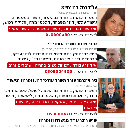
דיני חוזים, אובדן כושר עבודה, ביטוח לאומי, דיני
חברות, דיני עמותות.
עו"ד רחל דון יחייא
יוני נתניהו 24, גבעת שמואל
המשרד עוסק בתחומים: גישור, גישור במשפחה,
גישור עסקי, דיני משפחה, הסכמי ממון, חלוקת רכוש,
מזונות, ירושות וצוואות, מעמד אישי, דיני חוזים
גישור ובוררויות
,
גישור במשפחה
,
גישור עסקי
ליצירת קשר:
0508004807
זהבי ושות' משרד עורכי דין
מנחם בגין 7 בית גיבור ספורט, רמת-גן
המשרד עוסק בתחומים: דיני חברות ליווי עסקי,
סכסוכים בין בעלי מניות, מיסוי נדל"ן, גישור
ובוררויות, לשון הרע, תביעות ייצוגיות דיני עבודה,
דיני עבודה
,
זכויות נשים בהריון
,
עובדים זרים
זכויות נשים בהריון, עובדים זרים, מקרקעין ונדל"ן,
ליצירת קשר:
0508004900
אגודות שיתופיות, פינוי מושכר, עסקאות מכר דירה,
נחלות ומושבים, רשות מקרקעי ישראל, משפט
ניר ויינרמן עורך משרד עורכי דין, נוטריון וגישור
מסחרי, מסחר בינלאומי, משפט אזרחי, גישור עסקי
השקמה 2, אזור
המשרד עוסק בתחומים: הוצאה לפועל, עסקאות מכר
דירה, ירושות וצוואות, הסכמי ממון, ליטיגציה, מיסוי
נדל"ן, נוטריון, פשיטת רגל, פינוי מושכר, ייפוי כוח
הוצאה לפועל
,
עסקאות מכר דירה
,
ירושות
מתמשך וגישור עסקי
וצוואות
ליצירת קשר:
0508004733
שוש ריבר עו"ד מגשרת ונוטריון
ב.ס.ר. סיטי, בניין Y קומה 23 רחוב תוצרת הארץ 5, פתח תקווה