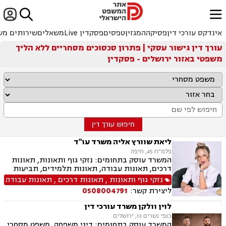


ﱐ
אינדקס עורכי דין
פסיקה
המגזין
טפסים
פסקדין Live
משאלים
שירותים מש
עורך דין גישור עסקי | פתרון סכסוכים מסחריים ללא הליך
משפטי באזור ירושלים - פסקדין
חיפוש עורך דין
ליאת שוורץ אליה משרד עו"ד
פלמ"ח 45, חיפה
המשרד עוסק בתחומים: נזקי גוף ותאונות, תאונות
דרכים, תאונות עבודה, תאונות תלמידים, תביעות
ביטוח, תביעות ביטוח לאומי, ייפוי כוח מתמשך,
נזקי גוף ותאונות
,
תאונות דרכים
,
תאונות עבודה
גישור.
ליצירת קשר:
0508004791
לוין וולקן משרד עורכי דין
כנפי נשרים 13, ירושלים
המשרד עוסק בתחומים: דיני משפחה, משפט מסחרי,