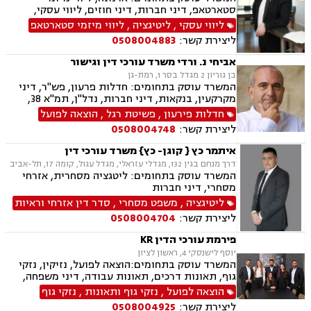
סטארטאפ, דיני חברות, דיני חוזים, ליווי עסקי,
משפט מסחרי, תביעות ביטוח ונזקי רכוש, גישור
ליווי עסקי
,
ליטיגציה
,
ליווי מיזמי סטארטאפ
עסקי, הייטק, דיני מכרזים והתקשרויות, דיני
ליצירת קשר:
0508004883
עמותות, רשויות מקומיות, אנרגליה סולרית
מתחדשת
אביחי נ. ורדי משרד עורכי דין וגישור
בן גוריון 2 מגדל בסר 1, רמת-גן
המשרד עוסק בתחומים: חדלות פרעון, פש"ר, דיני
מקרקעין, בנקאות, דיני חברות, נדל"ן, תמ"א 38,
מיוסי מקרקעין, ליטגציה, גישור עסקי
חדלות פירעון
,
פשיטת רגל
,
הוצאה לפועל
ליצירת קשר:
0508004748
איתמר כץ { קוגן- כץ} משרד עורכי דין
דרך מנחם בגין 132, מגדלי עזראלי, מגדל עגול, קומה 17, תל-אביב
המשרד עוסק בתחומים: ליטגציה מסחרית, אזרחי
מסחרי, דיני חברות
ליטיגציה
,
משפט מסחרי
,
סדר דין אזרחי וראיות
ליצירת קשר:
0508004704
פירמת עורכי הדין KR
יוסף לישנסקי 4, ראשון לציון
המשרד עוסק בתחומים:הוצאה לפועל, נזיקין, נזקי
גוף, תאונות דרכים, תאונות עבודה, דיני משפחה,
גירושין, ירושות וצוואות, הסכמי ממון, דין משמעתי,
הוצאה לפועל
,
נזקי גוף ותאונות
,
נזקי גוף
מקרקעין ונדל"ן, עסקאות מכר דירה, גישור עסקי,
ליצירת קשר:
0508004925