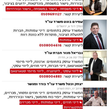
דיני חברות, ליטיגציה מסחרית ונדל"נית, דיני
ובוררות, גישור במשפחה, פונדקאות, ידועים בציבור,
עמותות
אפוטרופסות, הסכמי ממון, אבהות, מזונות, משמורת,
דיני משפחה
,
גישור במשפחה
,
גישור ובוררויות
גירושין, הורות חד מינית, נישואים אזרחיים, אימוץ,
ליצירת קשר:
0509691127
חלוקת רכוש, מעמד אישי, תיאום הורי, חטיפת ילדים,
זמני שהות, אומנה, ניכור הורי, ייפוי כוח מתמשך,
עמירם בוגט משרד עו"ד
ירושות וצוואות, אגודות שיתופיות, - מושבים
המלך דוד 8, ירושלים
וקיבוצים, הסדרת נחלות, פרצלציות, סכסוכי ירושה,
המשרד עוסק בתחומים: דיני עמותות, חברות
הסכמים משפחתיים, ליטיגציה, דיני עמותות.
לתועלת הציבור, מוסדות ללא כוונת רווח
דיני עמותות
ליצירת קשר:
0508004616
גבריאל מנור חברת עו"ד
הלל יפה 28 א, חדרה
המשרד עוסק בתחומים: ארנונה, ליווי מיזמי
סטארטאפ, דיני חברות, דיני חוזים, ליווי עסקי,
משפט מסחרי, תביעות ביטוח ונזקי רכוש, גישור
ליווי עסקי
,
ליטיגציה
,
ליווי מיזמי סטארטאפ
עסקי, הייטק, דיני מכרזים והתקשרויות, דיני
ליצירת קשר:
0508004883
עמותות, רשויות מקומיות, אנרגליה סולרית
מתחדשת
יצחק וכטל משרד עו"ד בורר ומגשר
מרחב 17, רמת השרון
המשרד עוסק בתחומים: דיני חוזים ומסחר, מכרזים,
דיני עמותות, ייפוי כוח מתמשך, גישור ובוררויות,
סדר דין אזרחי, חוקתי מנהלי, מכרזים והתקשרויות,
דיני חוזים
,
דיני עמותות
,
דיני מכרזים
נוטריון ובורר
והתקשרויות