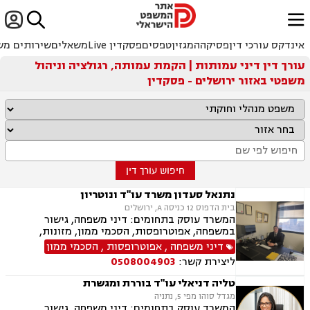


ﱐ
אינדקס עורכי דין
פסיקה
המגזין
טפסים
פסקדין Live
משאלים
שירותים מש
עורך דין דיני עמותות | הקמת עמותה, רגולציה וניהול
משפטי באזור ירושלים - פסקדין
חיפוש עורך דין
נתנאל סעדון משרד עו"ד ונוטריון
בית הדפוס 12 כניסה A, ירושלים
המשרד עוסק בתחומים: דיני משפחה, גישור
במשפחה, אפוטרופסות, הסכמי ממון, מזונות,
משמורת, גירושין, טוען רבני, חלוקת רכוש, מעמד
דיני משפחה
,
אפוטרופסות
,
הסכמי ממון
אישי, תיאום הורי, זמני שהות, ניכור הורי, עסקאות
ליצירת קשר:
0508004903
מתנה, ידועים בציבור, ירושות וצוואות, נוטריון, ייפוי
כוח מתמשך, הוצאה לפועל, חדלות פירעון, תביעות
טליה דניאלי עו"ד בוררת ומגשרת
מסחריות, דיני חוזים, מקרקעין ונדל"ן, עסקאות מכר
מגדל סוהו מפי 5, נתניה
דירה, עסקאות מכר יד שניה מקבלן, משפט מסחרי,
המשרד עוסק בתחומים: דיני משפחה, גישור