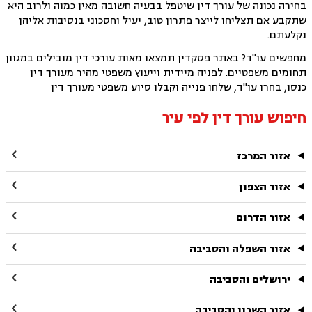
בחירה נכונה של עורך דין שיטפל בבעיה חשובה מאין כמוה ולרוב היא
שתקבע אם תצליחו לייצר פתרון טוב, יעיל וחסכוני בנסיבות אליהן
נקלעתם.
מחפשים עו"ד? באתר פסקדין תמצאו מאות עורכי דין מובילים במגוון
תחומים משפטיים. לפניה מיידית וייעוץ משפטי מהיר מעורך דין
כנסו, בחרו עו"ד, שלחו פנייה וקבלו סיוע משפטי מעורך דין
חיפוש עורך דין לפי עיר

אזור המרכז

אזור הצפון

אזור הדרום

אזור השפלה והסביבה

ירושלים והסביבה

אזור השרון והסביבה