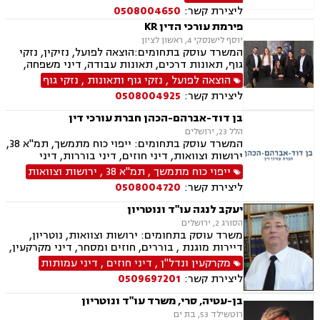
ליצירת קשר:
0508004650
פירמת עורכי הדין KR
יוסף לישנסקי 4, ראשון לציון
המשרד עוסק בתחומים:הוצאה לפועל, נזיקין, נזקי
גוף, תאונות דרכים, תאונות עבודה, דיני משפחה,
גירושין, ירושות וצוואות, הסכמי ממון, דין משמעתי,
הוצאה לפועל
,
נזקי גוף ותאונות
,
נזקי גוף
מקרקעין ונדל"ן, עסקאות מכר דירה, גישור עסקי,
ליצירת קשר:
0508004925
דיני חוזים, אובדן כושר עבודה, ביטוח לאומי, דיני
חברות, דיני עמותות.
בן דוד-אברהם-הכהן חברת עורכי דין
הלל 23, ירושלים
המשרד עוסק בתחומים: ייפוי כוח מתמשך, תמ"א 38,
ירושות וצוואות, דיני חוזים, דיני בוררות, דיני
מקרקעין, עסקאות מכר דירה, אפוטרופסות, לשון
ייפוי כוח מתמשך
,
תמ"א 38
,
ירושות וצוואות
הרע, דיני עמותות, דיני מכרזים והתקשרויות, דיני
ליצירת קשר:
0508004720
בחירות , זכויות אדם, ביקורת , חוקתי ומנהלי
יעקב לנגה עו"ד ונוטריון
הסורג 2, ירושלים
משרד עוסק בתחומים: ירושות וצוואות, נוטריון,
דיירות מוגנת , בוררים, חוזים ומסחר, דיני מקרקעין,
דיני משפחה, דיני עבודה ודיני תאגידים.
מקרקעין ונדל"ן
,
דיני חוזים
,
דיני עמותות
ליצירת קשר:
0509697201
בן-עטיה, סרי, משרד עו"ד ונוטריון
רוטשילד 53, בת ים