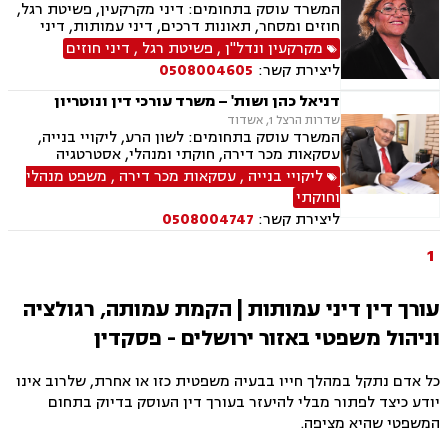
המשרד עוסק בתחומים: דיני מקרקעין, פשיטת רגל,
חוזים ומסחר, תאונות דרכים, דיני עמותות, דיני
תאגידים, הסכמי ממון, חדלות פרעון, חוקתי ומנהלי,
מקרקעין ונדל"ן
,
פשיטת רגל
,
דיני חוזים
ידועים בציבור, ירושות וצוואות, ליווי עסקי,
ליצירת קשר:
0508004605
ליטיגציה, ליקויי בנייה, תמ"א 38, היטל השבחה,
חלוקת רכוש, מגרשים לבניה , נדל"ן, נוטריון,
דניאל כהן ושות' – משרד עורכי דין ונוטריון
עסקאות מכר דירה, פינוי בינוי, פינוי מושכר, פירוקים
שדרות הרצל 1, אשדוד
והקפאות הליכים, צווי הריסה, צווי מניעה, רשויות
המשרד עוסק בתחומים: לשון הרע, ליקויי בנייה,
מקומיות, רשות מקרקעי ישראל, תאונות עבודה,
עסקאות מכר דירה, חוקתי ומנהלי, אסטרטגיה
תאונות עקב רשלנות, תאונות ספורט, תאונות
משפטית, דיני בחירות, דיני עמותות ונוטריון
ליקויי בנייה
,
עסקאות מכר דירה
,
משפט מנהלי
תלמידים, תכנון ובניה, ייפוי כוח מתשמך, גישור
ובוררויות
וחוקתי
ליצירת קשר:
0508004747
1
עורך דין דיני עמותות | הקמת עמותה, רגולציה
וניהול משפטי באזור ירושלים - פסקדין
כל אדם נתקל במהלך חייו בבעיה משפטית כזו או אחרת, שלרוב אינו
יודע כיצד לפתור מבלי להיעזר בעורך דין העוסק בדיוק בתחום
המשפטי שהיא מציפה.