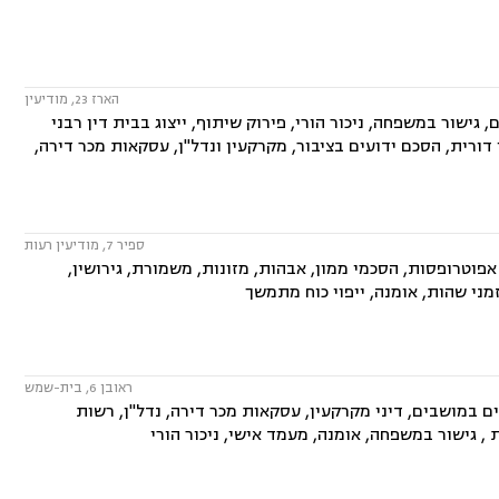
הארז 23, מודיעין
גישור במשפחה, ניכור הורי, פירוק שיתוף, ייצוג בבית דין רבני
 דורית, הסכם ידועים בציבור, מקרקעין ונדל"ן, עסקאות מכר דירה,
ספיר 7, מודיעין רעות
פוטרופסות, הסכמי ממון, אבהות, מזונות, משמורת, גירושין,
זמני שהות, אומנה, ייפוי כוח מתמשך
ראובן 6, בית-שמש
ם במושבים, דיני מקרקעין, עסקאות מכר דירה, נדל"ן, רשות
, גישור במשפחה, אומנה, מעמד אישי, ניכור הורי