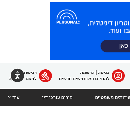

כניסה
|
הרשמה
רכישת מנוי
ﱐ

למנויים ומשתמשים חדשים
למאגר הפסיקה

ירותים משפטיים
פורום עורכי דין
עוד