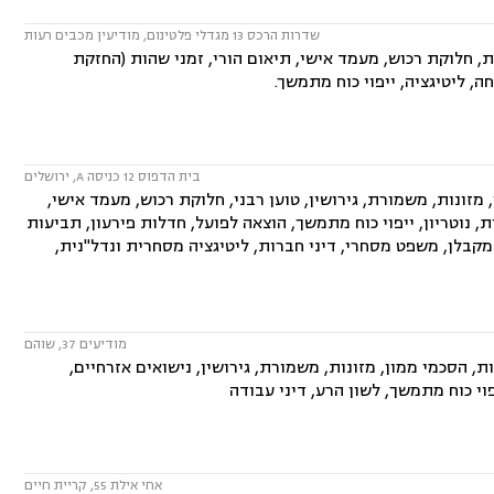
שדרות הרכס 13 מגדלי פלטינום, מודיעין מכבים רעות
ת, חלוקת רכוש, מעמד אישי, תיאום הורי, זמני שהות (החזקת
ה, ליטיגציה, ייפוי כוח מתמשך.
בית הדפוס 12 כניסה A, ירושלים
ונות, משמורת, גירושין, טוען רבני, חלוקת רכוש, מעמד אישי,
ת, נוטריון, ייפוי כוח מתמשך, הוצאה לפועל, חדלות פירעון, תביעות
מקבלן, משפט מסחרי, דיני חברות, ליטיגציה מסחרית ונדל"נית,
מודיעים 37, שוהם
 הסכמי ממון, מזונות, משמורת, גירושין, נישואים אזרחיים,
פוי כוח מתמשך, לשון הרע, דיני עבודה
אחי אילת 55, קריית חיים