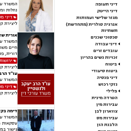
המשרד עוס
דיני תעופה
נחלות ומ
דיני הייטק
דיני מ
מגזר שלישי ועמותות
ליצירת ק
אנרגיה סולרית (מתחדשת)
תשתיות
אורית שד
סכסוכי שכנים
המשרד עוס
דיני עבודה
חיים משות
עובדים זרים
דורית, פו
זכויות נשים בהריון
ירושות 
ביטוח
ליצירת ק
ביטוח סיעודי
עו"ד הרב 
דיני פנסיה
המשרד עוס
נזקי רכוש
דיני מ
פלילי
ליצירת ק
הטרדה מינית
עבירות מין
דימה בקל
צווארון לבן
המשרד עוס
עבירות מס
עסקאות מכ
הלבנת הון
גישור במש