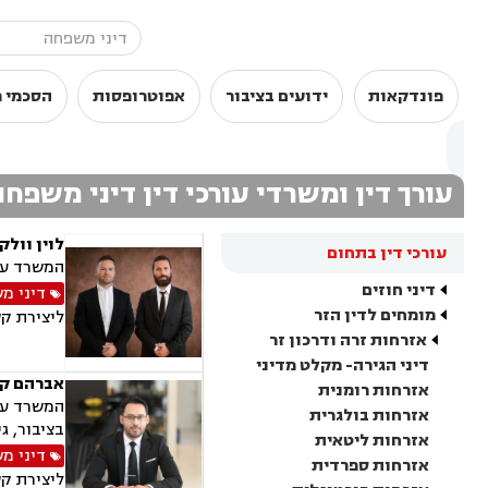
פונדקאות
ידועים בציבור
אפוטרופסות
הסכמי מ
עורך דין ומשרדי עורכי דין דיני משפח
לוין וולק
עורכי דין בתחום
המשרד עוס
דיני חוזים
דיני מ
מומחים לדין הזר
ליצירת ק
אזרחות זרה ודרכון זר
דיני הגירה- מקלט מדיני
אברהם קו
אזרחות רומנית
המשרד עוס
אזרחות בולגרית
בציבור, ג
אזרחות ליטאית
דיני מ
אזרחות ספרדית
ליצירת ק