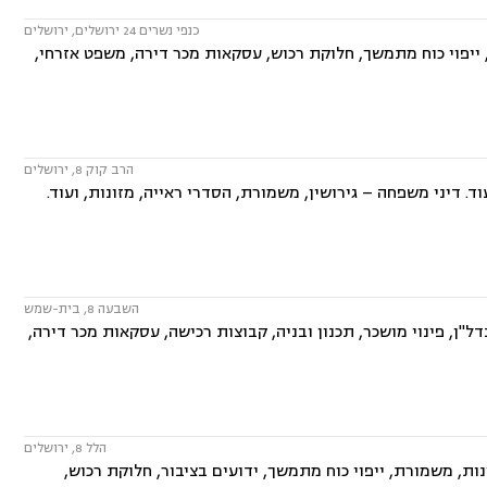
כנפי נשרים 24 ירושלים, ירושלים
 ייפוי כוח מתמשך, חלוקת רכוש, עסקאות מכר דירה, משפט אזרחי,
הרב קוק 8, ירושלים
ד. דיני משפחה – גירושין, משמורת, הסדרי ראייה, מזונות, ועוד.
השבעה 8, בית-שמש
 פינוי בינוי, תמ"א 38, מושבים וקיבוצים , נדל"ן, פינוי מושכר, תכנון ובניה, קבוצות רכישה, עסקאות מכר דירה,
הלל 8, ירושלים
ות, משמורת, ייפוי כוח מתמשך, ידועים בציבור, חלוקת רכוש,