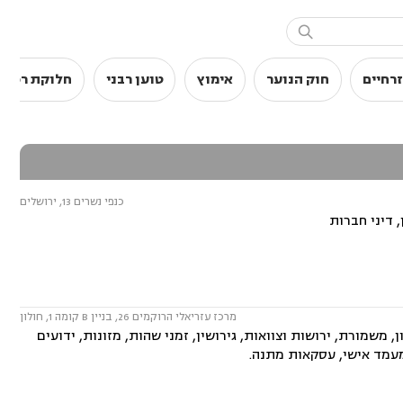

רחיים
חוק הנוער
אימוץ
טוען רבני
חלוקת רכוש
כנפי נשרים 13, ירושלים
 דיני חברות
מרכז עזריאלי הרוקמים 26, בניין B קומה 1, חולון
משמורת, ירושות וצוואות, גירושין, זמני שהות, מזונות, ידועים
 מעמד אישי, עסקאות מתנה.