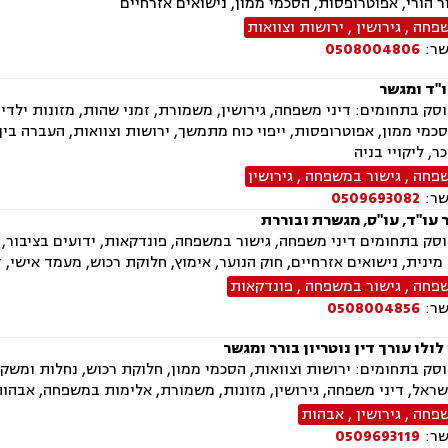
ור הורי, אפוטרופסות, הסכמי ממון, נישואים אזרחיים
שפחה
,
גירושין
,
ירושות וצוואות
שר:
0508004806
ו"ד ומגשר
ק בתחומים: דיני משפחה, גירושין, משמורת, זמני שהות, מזונות ילדים, 
הסכמי ממון, אפוטרופסות, ייפוי כוח מתמשך, ירושות וצוואות, העברה בין
ר, ליקויי בניה
שפחה
,
גישור במשפחה
,
גירושין
שר:
0509693082
 עו"ד, עו"ס, מגשרת ובוררת
ק בתחומים דיני משפחה, גישור במשפחה, פונדקאות, ידועים בציבור, א
מינית, נישואים אזרחיים, חוק הנוער, אימוץ, חלוקת רכוש, מעמד אישי, 
שפחה
,
גישור במשפחה
,
פונדקאות
שר:
0508004856
לולו עורך דין נוטריון בורר ומגשר
ק בתחומים: ירושות וצוואות, הסכמי ממון, חלוקת רכוש, נחלות ומשקי
ראל, דיני משפחה, גירושין, מזונות, משמורת, אלימות במשפחה, אבהות 
שפחה
,
גירושין
,
אבהות
שר:
0509693119