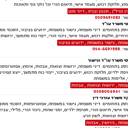
מוץ, חלוקת רכוש, מעמד אישי, תיאום הורי וכו' נזקי גוף ותאונות
 ונדל"ן
,
תכנון ובניה
,
דיור מוגן
שר:
0509691083
טי משרד עו"ד
ק בתחומים: דיני משפחה, גישור במשפחה, ידועים בציבור, הסכמי ממון
רחיים, חלקות רכוש, מעמד אישי, ניכור הורי, ייפוי כוח מתמשך, ירושות 
שפחה
,
גישור במשפחה
,
ידועים בציבור
שר:
054-6697988
סי משרד עו”ד וגישור
ק בתחומים: דיני משפחה, ירושות וצואות, אבהות, אימוץ, אפוטרופסות, 
פת ילדים, חלוקת רכוש, ידועים בציבור, ייפוי כוח מתמשך, ייצוג קטינים
י, אלימות במשפחה
שפחה
,
ירושות וצוואות
,
אבהות
שר:
0508004941
ד משרד עורכי דין
ק בתחומים: דיני משפחה, גישור במשפחה, אפוטרופסות, הסכמי ממון, אב
ד אישי, תיאום הורי, חטיפת ילדים, זמני שהות, ניכור הורי, פלילי, עבי
רושות וצוואות, לשון הרע.
שפחה
,
גירושין
,
אבהות