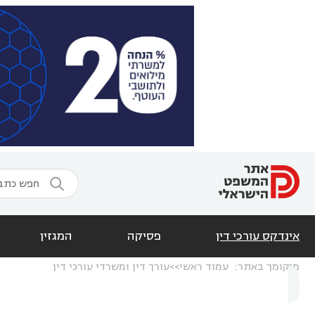

אינדקס עורכי דין
פסיקה
המגזין
מיקומך באתר:
עמוד ראשי
עורך דין ומשרדי עורכי דין