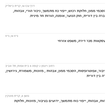
דרך עכו 14, קרית ביאליק
כמי ממון, חלוקת רכוש, ייפוי כח מתמשך, ניכור הורי, אבהות,
רה בין דורית, חוק הנוער, אומנה, הורות חד מינית.
גיזו 14, גיזו
 עסקאות מכר דירה, משפט אזרחי
רחוב ויצמן 2 קומה 6 בית אמות, תל-אביב
ור, אפוטרופסות, הסכמי ממון, אבהות , מזונות, משמורת, גירושין,
ה בין דורית
גושן 6, קרית מוצקין
ת, אבהות, ייפוי כוח מתמשך, ידועים בציבור, מזונות, חלוקת