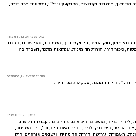
וח מתמשך, מושבים וקיבוצים, מקרקעין ונדל"ן, עסקאות מכר דירה,
ז'בוטינסקי 61, פתח תקווה
הסכמי ממון, חוק הנוער, פירוק שיתוף, משמורת, זמני שהות, הסכם
סות, ניכור הורי, הורות חד מינית, עסקאות מתנה, העברה בין
שבטי ישראל 54, ירושלים
 ונדל"ן, דיירות מוגנת, עסקאות מכר דירה
רימון 23, בית אריה
ליקויי בנייה, מושבים וקיבוצים, פינוי בינוי, קבוצות רכישה,
ווי הריסה, רישום קבלנים, בתים משותפים, וכו', דיני משפחה,
ות, משמורת, גירושין, הורות חד מינית, נישואים אזרחיים, חוק