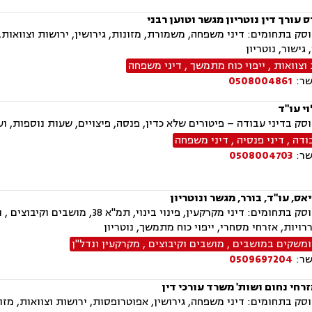
עורך דין נוטריון מגשר וטוען רבני
ק בתחומים: דיני משפחה, משמורת, מזונות, גירושין, ירושות וצוואות,
 גישור, נוטריון
וצוואות
,
ייפוי כוח מתמשך
,
דיני משפחה
שר:
0508004861
י עו"ד
ק בדיני עבודה – פיטורים שלא כדין, פנסה, פיצויים, שעות נוספות, ועו
ודה
,
דיני פנסיה
,
דיני משפחה
שר:
0508004703
ס, עו"ד, בורר, מגשר ונוטריון
המשרד עוסק בתחומים: דיני מקרקעין,
ררויות, אזרחי מסחרי, ייפוי כוח מתמשך, נוטריון
ומשקים במושבים
,
מושבים וקיבוצים
,
מקרקעין ונדל"ן
שר:
0509697204
זרחי נחום ושות' משרד עורכי דין
ק בתחומים: דיני משפחה, גירושין, אפוטרופסות, ירושות וצוואות, מזונ