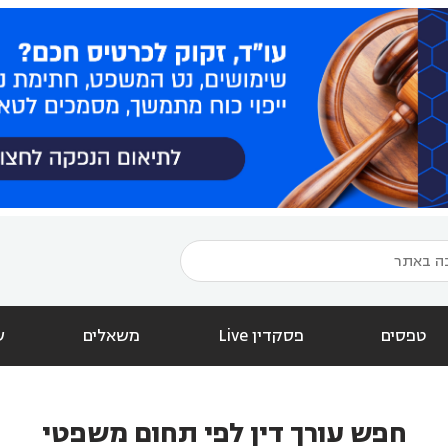
טפסים
פסקדין Live
משאלים
ש
חפש עורך דין לפי תחום משפטי