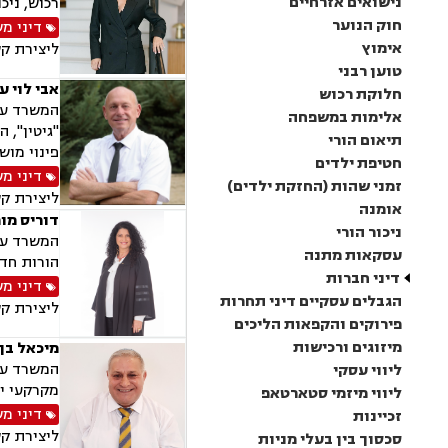
נישואים אזרחיים
רכוש, ניכ
חוק הנוער
דיני מ
אימוץ
ליצירת ק
טוען רבני
אבי לוי ע
חלוקת רכוש
המשרד עוס
אלימות במשפחה
"גיטין", 
תיאום הורי
פינוי מושכ
חטיפת ילדים
דיני מ
זמני שהות (החזקת ילדים)
ליצירת ק
אומנה
דוריס מור
ניכור הורי
המשרד עוס
עסקאות מתנה
הורות חד 
דיני חברות
דיני מ
הגבלים עסקיים דיני תחרות
ליצירת ק
פירוקים והקפאות הליכים
מיזוגים ורכישות
מיכאל בן 
המשרד עוס
ליווי עסקי
מקרקעי יש
ליווי מיזמי סטארטאפ
דיני מ
זכיינות
ליצירת ק
סכסוך בין בעלי מניות