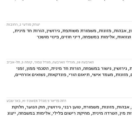
יצחק מודעי 2, רחובות
, אבהות, מזונות, משמורת משותפת, גירושין, הורות חד מינית,
וצוואות, אלימות במשפחה, דיני חוזים, פינוי מושכר
הארבעה 28, מגדלי הארבעה, מגדל צפוני, קומה 5, תל-אביב
גירושין, גישור במשפחה, הורות חד מינית, הסכמי ממון, זמני
, מזונות, מעמד אישי, תיאום הורי, פונדקאות, נשואים אזרחיים,
רחה פריאר 9 מגדל M-TOWER, באר שבע
הות, מזונות, משמורת, טוען רבני, גירושין, חוק הנוער, חלוקת
רות מין, הטרדה מינית, מחיקת רישום פלילי, אלימות במשפחה, ייצוג