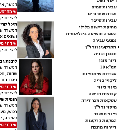
רישוי נשק
הנוער, אי
עבירות סמים
מקרקעין
ועדת שחרורים
ליצירת ק
עבירות סייבר
מיכל קרי
מחיקת רישום פלילי
המשרד עוס
הסגרה ופשיעה בינלאומית
נשואים אז
נפגעי עבירה
דיני מ
מקרקעין ונדל"ן
ליצירת ק
תכנון ובניה
דיור מוגן
ליבנת גב
תמ"א 38
המשרד עוס
שהות, חטי
אגודות שיתופיות
ניכור הור
ליקויי בנייה
דיני מ
פינוי בינוי
ליצירת ק
קבוצות רכישה
חופית שק
עסקאות מכר דירה
המשרד עוס
מיסוי נדל"ן
רכוש, מעמ
פינוי מושכר
קטינים, י
הפקעת קרקעות
דיני מ
דיירות מוגנת