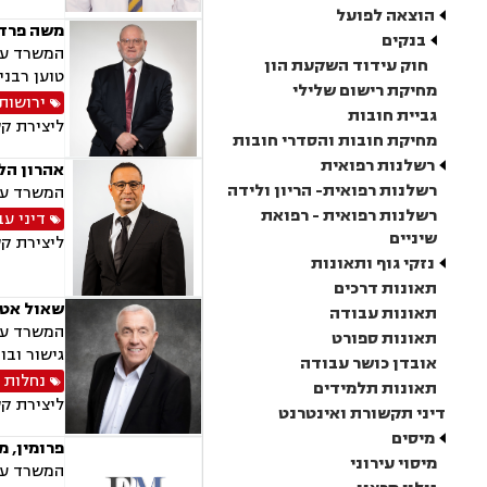
הוצאה לפועל
משה פרדס 
בנקים
המשרד עוס
חוק עידוד השקעת הון
טוען רבני,
מחיקת רישום שלילי
ירושות 
גביית חובות
ליצירת ק
מחיקת חובות והסדרי חובות
רשלנות רפואית
אהרון הלו
רשלנות רפואית- הריון ולידה
המשרד עוס
רשלנות רפואית - רפואת
דיני עב
שיניים
ליצירת ק
נזקי גוף ותאונות
תאונות דרכים
שאול אטיא
תאונות עבודה
תאונות ספורט
גישור ובו
אובדן כושר עבודה
נחלות 
תאונות תלמידים
ליצירת ק
דיני תקשורת ואינטרנט
מיסים
פרומין, מ
מיסוי עירוני
המשרד עוס