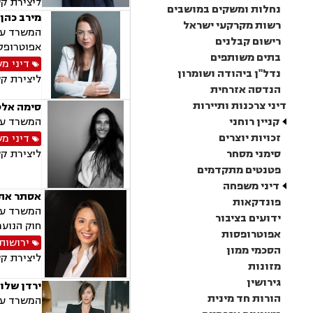
ליצירת ק
נחלות ומשקים במושבים
מירב כהן 
רשות מקרקעי ישראל
המשרד עוס
רישום קבלנים
אפוטרופסו
בתים משותפים
דיני מ
נדל"ן ביהודה ושומרון
ליצירת ק
הנדסה אזרחית
דיני צרכנות ותיירות
סימה אלט
קניין רוחני
המשרד עוס
זכויות יוצרים
דיני מ
סימני מסחר
ליצירת ק
פטנטים מתקדמים
דיני משפחה
אסתר אתי
פונדקאות
המשרד עוס
ידועים בציבור
חוק הנוער
אפוטרופסות
ירושות 
הסכמי ממון
ליצירת ק
מזונות
גירושין
ירדן שלומ
הורות חד מינית
המשרד עוס