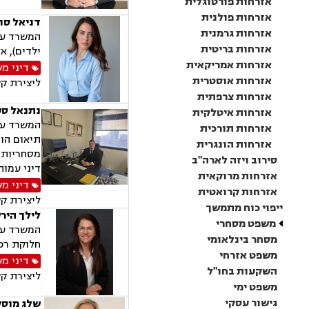
אזרחות פורטוגלית
אזרחות פולנית
דניאל סוו
אזרחות גרמנית
המשרד עוס
אזרחות בריטית
ילדים), א
אזרחות אמריקאית
דיני מ
אזרחות אוסטרית
ליצירת ק
אזרחות צרפתית
נתנאל סע
אזרחות איטלקית
המשרד עוס
אזרחות תורכית
תיאום הור
אזרחות הונגרית
מסחריות, 
סירוב ויזה לארה"ב
דיני עמות
אזרחות מרוקאית
דיני מ
אזרחות קרואטית
ליצירת ק
ייפוי כוח מתמשך
לילך היר
משפט מסחרי
המשרד עוס
מסחר בינלאומי
חלוקת רכו
משפט אזרחי
דיני מ
השקעות בחו"ל
ליצירת ק
משפט ימי
גישור עסקי
שלג מוסק