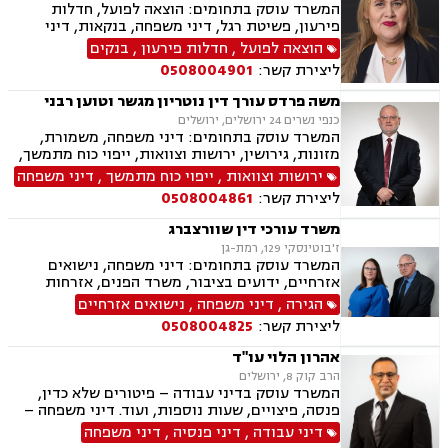
המשרד עוסק בתחומים: הוצאה לפועל, חדלות
פירעון, פשיטת רגל, דיני משפחה, בנקאות, דיני
חוזים ומסחר
הוצאה לפועל
,
חדלות פירעון
,
בנקים
ליצירת קשר:
0508004901
משה פרדס עורך דין נוטריון מגשר וטוען רבני
כנפי נשרים 24 ירושלים, ירושלים
המשרד עוסק בתחומים: דיני משפחה, משמורת,
מזונות, גירושין, ירושות וצוואות, ייפוי כוח מתמשך,
חלוקת רכוש, עסקאות מכר דירה, משפט אזרחי, טוען
ירושות וצוואות
,
ייפוי כוח מתמשך
,
דיני משפחה
רבני, גישור, נוטריון
ליצירת קשר:
0508004861
משרד עורכי דין שוורצברג
ז'בוטינסקי 129, רמת-גן
המשרד עוסק בתחומים: דיני משפחה, נישואים
אזרחיים, ידועים בציבור, משרד הפנים, אזרחות
ואשרות בישראל, הורות חד מינית, הסכמי ממון,
הגירה
,
דיני משפחה
,
נישואים אזרחיים
גירושין, אבהות , ירושות וצוואות, מומחים לדין הזר,
ליצירת קשר:
0508004825
דיני חוזים, מסחר בינלאומי, אזרחי מסחרי, נוטריון
אהרון הלוי עו"ד
הרב קוק 8, ירושלים
המשרד עוסק בדיני עבודה – פיטורים שלא כדין,
פנסה, פיצויים, שעות נוספות, ועוד. דיני משפחה –
גירושין, משמורת, הסדרי ראייה, מזונות, ועוד.
דיני עבודה
,
דיני פנסיה
,
דיני משפחה