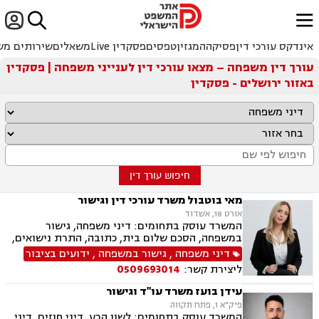


ﱐ
אינדקס עורכי דין
פסיקה
המגזין
טפסים
פסקדין Live
משאלים
שירותים מש
עורך דין משפחה – מצאו עורכי דין לענייני משפחה | פסקדין
באזור ירושלים - פסקדין
חיפוש עורך דין
מאי בוטבול משרד עורכי דין וגישור
אורט 18, אשדוד
המשרד עוסק בתחומים: דיני משפחה, גישור
במשפחה, הסכם שלום בית, כתובה, התרת נישואים,
ידועים בציבור, אפוטרופסות, הסכמי ממון, מזונות,
דיני משפחה
,
גישור במשפחה
,
ידועים בציבור
גירושין, הורות חד מינית, נישואים אזרחיים, חלוקת
ליצירת קשר:
0509693014
רכוש, תיאום הורי, זמני שהות (החזקת ילדים), ניכור
הורי, ייפוי כוח מתמשך, ירושות וצוואות
עידן בועז משרד עו"ד וגישור
פיק"א 1, פתח תקווה
המשרד עוסק בתחומים: לשון הרע, דיני חוזים, דיני