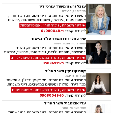
מינית, נשואים אזרחיים, טוען רבני, חלוקת רכוש,
מעמד אישי, תיאום הורי, ניכור הורי, זמני שהות
ענבל גרשון משרד עורכי דין
משכית 22, הרצליה
המשרד עוסק בתחומים: דיני משפחה, ניכור הורי,
אפוטרופסות, גירושין, משמורת משותפת ,ירושות
וצוואות, לשון הרע, ייפוי כוח מתמשך
דיני משפחה
,
ניכור הורי
,
אפוטרופסות
ליצירת קשר:
0508004871
שירה חלי גורן משרד עו"ד וגישור
הנופר 2 בית מנצור, רעננה
המשרד עוסק בתחומים: דיני משפחה, גישור
במשפחה, חטיפת ילדים, ניכור הורי, גירושין, ירושות
וצוואות, ייפוי כוח מתמשך, אפוטרופסות, משמורת,
דיני משפחה
,
גישור במשפחה
,
חטיפת ילדים
מזונות, אבהות, מעמד אישי, חלוקת רכוש, תיאום
ליצירת קשר:
0509691125
הורי, ידועים בציבור, הסכמי ממון, זמני שהות, הורות
חד מינית, נישואים אזרחיים, חלוקת רכוש
קסם קוזוקין משרד עו"ד
צה״ל 26, גן יבנה
המשרד עוסק בתחומים: מקרקעין ונדל"ן, עסקאות
מכר דירה, נחלות ומשקים במושבים, דיני משפחה,
גישור במשפחה, אפוטרופסות, הסכמי ממון, אבהות,
דיני משפחה
,
גישור במשפחה
,
אפוטרופסות
מזונות, משמורת, גירושין, הורות חד מינית, חלוקת
ליצירת קשר:
0508004940
רכוש, חטיפת ילדים, ניכור הורי
עדי אבוטבול משרד עו"ד
אחד העם 20, אזור
המשרד עוסק בתחומים: דיני משפחה, זמני שהות,