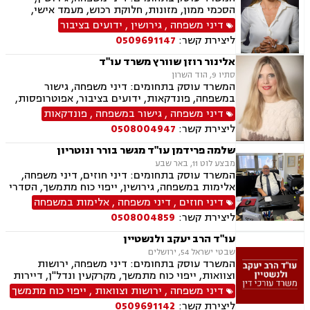
הסכמי ממון, מזונות, חלוקת רכוש, מעמד אישי,
תיאום הורי, זמני שהות, אלימות במשפחה, ניכור
דיני משפחה
,
גירושין
,
ידועים בציבור
הורי, אפוטרופסות, ירושות וצוואות, גישור במשפחה,
ליצירת קשר:
0509691147
ליטיגציה, ייפוי כוח מתמשך
אלינור רוזן שוורץ משרד עו"ד
סתיו 9, הוד השרון
המשרד עוסק בתחומים: דיני משפחה, גישור
במשפחה, פונדקאות, ידועים בציבור, אפוטרופסות,
פונדקאות חו"ל גיאורגיה, גירושין, הורות חד מינית,
דיני משפחה
,
גישור במשפחה
,
פונדקאות
חלוקת רכוש, מעמד אישי, תיאום הורי, חטיפת ילדים,
ליצירת קשר:
0508004947
זמני שהות, ניכור הורי, עסקאות במתנה, ייפוי כוח
מתמשך, ירושות וצוואות.
שלמה פרידמן עו"ד מגשר בורר ונוטריון
מבצע לוט 11, באר שבע
המשרד עוסק בתחומים: דיני חוזים, דיני משפחה,
אלימות במשפחה, גירושין, ייפוי כוח מתמשך, הסדרי
ראיה, מזונות, ירושות וצוואות, הסכמי ממון, גישור
דיני חוזים
,
דיני משפחה
,
אלימות במשפחה
במשפחה, חדלות פירעון, דיני עבודה, זכויות נשים
ליצירת קשר:
0508004859
בהריון, עסקאות מכר דירה
עו"ד הרב יעקב ולנשטיין
שבטי ישראל 54, ירושלים
המשרד עוסק בתחומים: דיני משפחה, ירושות
וצוואות, ייפוי כוח מתמשך, מקרקעין ונדל"ן, דיירות
מוגנת, עסקאות מכר דירה
דיני משפחה
,
ירושות וצוואות
,
ייפוי כוח מתמשך
ליצירת קשר:
0509691142