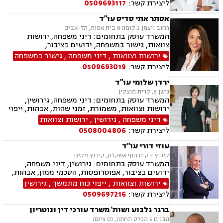
ליצירת קשר:
0509693117
רכוש, מעמד אישי, זמני שהות, אומנה, ניכור הורי,
העברה בין דורית, ירושות וצוואות, ייפוי כוח מתמשך
אסתר אתי סדיס עו"ד
רחוב ויצמן 2 קומה 6 בית אמות, תל-אביב
המשרד עוסק בתחומים: דיני משפחה, ירושות
צוואות, גישור במשפחה, ידועים בציבור,
אפוטרופסות, הסכמי ממון, אבהות , מזונות,
ירושות וצוואות
,
דיני משפחה
,
גישור במשפחה
משמורת, גירושין, חוק הנוער, אימוץ , חלוקת רכוש,
ליצירת קשר:
0509693019
מעמד אישי, זמני שהות, אומנה, ניכור הורי, העברה
בין דורית
ירדן שלומי עו"ד
גושן 6, קרית מוצקין
המשרד עוסק בתחומים: דיני משפחה, גירושין,
ירושות וצוואות, משמורת, זמני שהות, אבהות, ייפוי
כוח מתמשך, ידועים בציבור, מזונות, חלוקת רכוש,
דיני משפחה
,
גירושין
,
ירושות וצוואות
ניכור הורי, אפוטרופסות, הסכמי ממון, נישואים
ליצירת קשר:
0508004806
אזרחיים
עוזי דורי עו"ד
קיבוץ זיקים חוף אשקלון, קיבוץ זיקים
המשרד עוסק בתחומים: גירושין, דיני משפחה,
ידועים בציבור, אפוטרופסות, הסכמי ממון, אבהות,
מזונות, משמורת, חלוקת רכוש, מעמד אישי, זמני
ירושות וצוואות
,
ייפוי כוח מתמשך
,
גירושין
שהות, ניכור הורי, ירושות וצוואות, ייפוי כוח מתמשך,
ליצירת קשר:
0509697216
דיני חוזים, עסקאות מכר דירה, פינוי מושכר, נחלות
ומשקים במושבים, העברה בין דורית
ברגר גלבוע ושות' משרד עורכי דין ונוטריון
הבנים 5 מפלס תחתון, נס ציונה