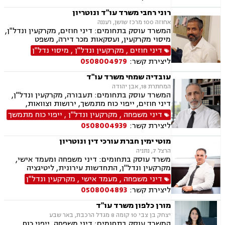
רוני רחבי משרד עו"ד ונוטריון
אחוזה 100 מרכז שושן, רעננה
המשרד עוסק בתחומים: דיני חוזים, מקרקעין ונדל"ן,
מיסוי מקרקעין, ועסקאות מכר דירה, משפט
אזרחי-מסחרי, ייפוי כוח מתמשך, ירושות וצוואות,
דיני חוזים
,
מקרקעין ונדל"ן
,
מיסוי נדל"ן
דיני עבודה, דיני משפחה, הסכמי ממון, נזקי גוף
ליצירת קשר:
0508004979
ותאונות, נוטריון.
עובדיה שמחי משרד עו"ד
המחתרת 18, אבן יהודה
המשרד עוסק בתחומים: תעבורה, מקרקעין ונדל"ן,
דיני חוזים, ייפוי כוח מתמשך, ירושות וצוואות,
הסכמי ממון, אלימות במשפחה, מחיקת רישום פלילי
דיני משפחה
,
מקרקעין ונדל"ן
,
ייפוי כוח מתמשך
ליצירת קשר:
0508004939
מוטי ימין חברת עורכי דין ונוטריון
הרצל 7, נתניה
משרד עוסק בתחומים: דיני משפחה ומעמד אישי,
מקרקעין ונדל"ן, התחדשות עירונית, ליטיגציה
אזרחית-מסחרית, סכסוכים חוזיים, סכסוכים כספיים,
דיני משפחה
,
מעמד אישי
,
מקרקעין ונדל"ן
דיני חברות, ירושות וצוואות, ייפוי כוח מתמשך,
ליצירת קשר:
0508004893
גישור.
מורן כלפון משרד עו"ד
יצחק בן צבי 10 קומה 8 מגדל הרכבת, באר שבע
המשרד עוסק בתחומים: דיני משפחה, ייפוי כוח