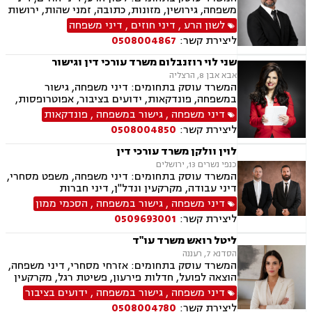
משפחה, גירושין, מזונות, כתובה, זמני שהות, ירושות
וצוואת, הסכמי ממון, ייפוי כוח מתמשך, חלוקת רכוש,
לשון הרע
,
דיני חוזים
,
דיני משפחה
ידועים בציבור, אפוטרופסות, צווי הרחקה, הגנת
ליצירת קשר:
0508004867
הפרטיות, פינוי מושכר, מקרקעין ונדל"ן, עסקאות
מכר דירה.
שני לוי רוזנבלום משרד עורכי דין וגישור
אבא אבן 8, הרצליה
המשרד עוסק בתחומים: דיני משפחה, גישור
במשפחה, פונדקאות, ידועים בציבור, אפוטרופסות,
הסכמי ממון, אבהות, מזונות, משמורת, גירושין,
דיני משפחה
,
גישור במשפחה
,
פונדקאות
הורות חד מינית, נישואים אזרחיים, חוק הנוער,
ליצירת קשר:
0508004850
אימוץ, חלוקת רכוש, מעמד אישי, תיאום הורי, חטיפת
ילדים, זמני שהות (החזקת ילדים), אומנה, ניכור הורי,
לוין וולקן משרד עורכי דין
עסקאות מתנה.
כנפי נשרים 13, ירושלים
המשרד עוסק בתחומים: דיני משפחה, משפט מסחרי,
דיני עבודה, מקרקעין ונדל"ן, דיני חברות
דיני משפחה
,
גישור במשפחה
,
הסכמי ממון
ליצירת קשר:
0509693001
ליטל רואש משרד עו"ד
הסדנא 7, רעננה
המשרד עוסק בתחומים: אזרחי מסחרי, דיני משפחה,
הוצאה לפועל, חדלות פירעון, פשיטת רגל, מקרקעין
ונדל"ן, ייפוי כוח מתמשך, צבא ומשרד הביטחון,
דיני משפחה
,
גישור במשפחה
,
ידועים בציבור
ביטוח לאומי.
ליצירת קשר:
0508004780