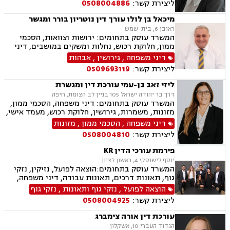
ליצירת קשר:
0508004886
בציבור, נישואים אזרחיים
מיכאל בן לולו עורך דין נוטריון בורר ומגשר
ראובן 6, בית-שמש
המשרד עוסק בתחומים: ירושות וצוואות, הסכמי
ממון, חלוקת רכוש, נחלות ומשקים במושבים, דיני
מקרקעין, עסקאות מכר דירה, נדל"ן, רשות מקרקעי
דיני משפחה
,
גירושין
,
אבהות
ישראל, דיני משפחה, גירושין, מזונות, משמורת,
ליצירת קשר:
0509693119
אלימות במשפחה, אבהות , גישור במשפחה, אומנה,
מעמד אישי, ניכור הורי
ליזי זאב בן-עמי עורכת דין ומגשרת
דרך בר יהודה ישראל 105 בניין לב הצומת, חיפה
המשרד עוסק בתחומים: דיני משפחה, הסכמי ממון,
מזונות, משמרות, גירושין, חלוקת רכוש, מעמד אישי,
זמני שהות, ירושות וצוואות, מקרקעין ונדל"ן, ליקויי
דיני משפחה
,
הסכמי ממון
,
מזונות
בניה, עסקאות מכר דירה, דיני ספורט, ייצוג שחקנים,
ליצירת קשר:
0508004810
התאחדות קבוצות הכדורגל פיפ"א, גישור, בוררות,
אחריות מקצועית.
פירמת עורכי הדין KR
יוסף לישנסקי 4, ראשון לציון
המשרד עוסק בתחומים:הוצאה לפועל, נזיקין, נזקי
גוף, תאונות דרכים, תאונות עבודה, דיני משפחה,
גירושין, ירושות וצוואות, הסכמי ממון, דין משמעתי,
הוצאה לפועל
,
נזקי גוף ותאונות
,
נזקי גוף
מקרקעין ונדל"ן, עסקאות מכר דירה, גישור עסקי,
ליצירת קשר:
0508004925
דיני חוזים, אובדן כושר עבודה, ביטוח לאומי, דיני
חברות, דיני עמותות.
עורכת דין אורה צימברג
הגדוד העברי 10, אשקלון