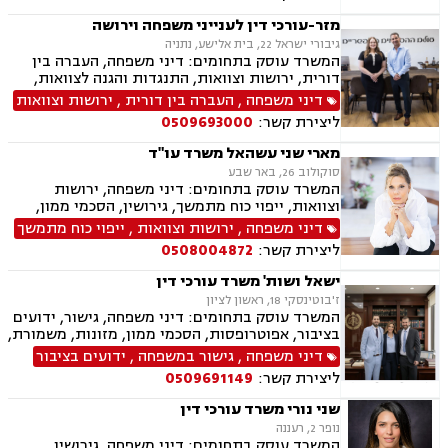
במשפחה, צווי הגנה, אימוץ, אפוטרופסות, ניכור הורי,
הורות חד מינית, עסקאות מתנה, העברה בין דורית,
מזר-עורכי דין לענייני משפחה וירושה
פונדקאות, חטיפת ילדים, ידועים בציבור, ייצוג
גיבורי ישראל 22, בית אלישע, נתניה
קטינים, גישור במשפחה
המשרד עוסק בתחומים: דיני משפחה, העברה בין
דורית, ירושות וצוואות, התנגדות והגנה לצוואות,
ייפוי כוח מתמשך, הסכמי ממון, גישור במשפחה,
דיני משפחה
,
העברה בין דורית
,
ירושות וצוואות
ידועים בציבור, אפוטרופסות, אבהות, מזונות,
ליצירת קשר:
0509693000
משמורת, גירושין, הורות חד מינית, חוק הנוער,
חלוקת רכוש, זמני שהות, ניכור הורי, גישור
מארי שני עשהאל משרד עו"ד
ובוררויות.
סוקולוב 26, באר שבע
המשרד עוסק בתחומים: דיני משפחה, ירושות
וצוואות, ייפוי כוח מתמשך, גירושין, הסכמי ממון,
נישואים אזרחיים, מעמד אישי, אפוטרופסות, מזונות,
דיני משפחה
,
ירושות וצוואות
,
ייפוי כוח מתמשך
התנגדויות לצוואות, הסכמים, בוררות
ליצירת קשר:
0508004872
ישאל ושות' משרד עורכי דין
ז'בוטינסקי 18, ראשון לציון
המשרד עוסק בתחומים: דיני משפחה, גישור, ידועים
בציבור, אפוטרופסות, הסכמי ממון, מזונות, משמורת,
גירושין, טוען רבני, חלוקת רכוש, מעמד אישי, זמני
דיני משפחה
,
גישור במשפחה
,
ידועים בציבור
שהות, אומנה, ניכור הורי, מקרקעין ונדל"ן, ליקויי
ליצירת קשר:
0509691149
בניה, עסקאות מכר דירה, דיני חברות, מסחרי אזרחי,
צווי מניעה, הוצאה לפועל ירושות וצוואות, גישור
שני נורי משרד עורכי דין
עסקי, סכסוכי שכנים
נופר 2, רעננה
המשרד עוסק בתחומים: דיני משפחה, גירושין,