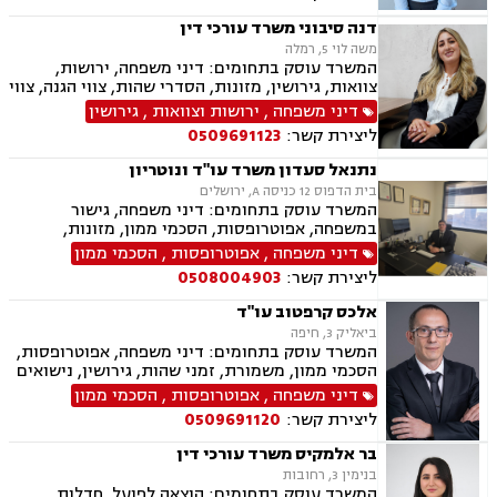
וצוואות, גישור במשפחה, ליטיגציה, ייפוי כוח
מתמשך.
דנה סיבוני משרד עורכי דין
משה לוי 5, רמלה
המשרד עוסק בתחומים: דיני משפחה, ירושות,
צוואות, גירושין, מזונות, הסדרי שהות, צווי הגנה, צווי
מניעה, הסכמי ממון, עריכת הסכמים משפטיים,
דיני משפחה
,
ירושות וצוואות
,
גירושין
אפוטרופסות, חלוקת רכוש, מעמד אישי, ייפוי כוח
ליצירת קשר:
0509691123
מתמשך.
נתנאל סעדון משרד עו"ד ונוטריון
בית הדפוס 12 כניסה A, ירושלים
המשרד עוסק בתחומים: דיני משפחה, גישור
במשפחה, אפוטרופסות, הסכמי ממון, מזונות,
משמורת, גירושין, טוען רבני, חלוקת רכוש, מעמד
דיני משפחה
,
אפוטרופסות
,
הסכמי ממון
אישי, תיאום הורי, זמני שהות, ניכור הורי, עסקאות
ליצירת קשר:
0508004903
מתנה, ידועים בציבור, ירושות וצוואות, נוטריון, ייפוי
כוח מתמשך, הוצאה לפועל, חדלות פירעון, תביעות
אלכס קרפטוב עו"ד
מסחריות, דיני חוזים, מקרקעין ונדל"ן, עסקאות מכר
ביאליק 3, חיפה
דירה, עסקאות מכר יד שניה מקבלן, משפט מסחרי,
המשרד עוסק בתחומים: דיני משפחה, אפוטרופסות,
דיני חברות, ליטיגציה מסחרית ונדל"נית, דיני
הסכמי ממון, משמורת, זמני שהות, גירושין, נישואים
עמותות
אזרחיים, חלוקת רכוש, מעמד אישי, תיאום הורי,
דיני משפחה
,
אפוטרופסות
,
הסכמי ממון
ניכור הורי, ירושות וצוואות, ייפוי כוח מתמשך.
ליצירת קשר:
0509691120
בר אלמקיס משרד עורכי דין
בנימין 3, רחובות
המשרד עוסק בתחומים: הוצאה לפועל, חדלות