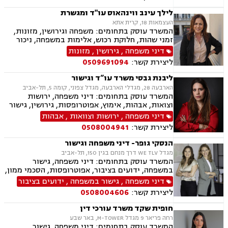
ניכור הורי, ייפוי כוח מתמשך, ירושות וצוואות,
אלימות במשפחה, דיני חוזים, פינוי מושכר
לילך עינב ווינהאוס עו"ד ומגשרת
העצמאות 18, קרית אתא
המשרד עוסק בתחומים: משפחה וגירושין, מזונות,
זמני שהות, חלוקת רכוש, אלימות במשפחה, ניכור
הורי, גישור במשפחה, פירוק שיתוף, מעמד אישי,
דיני משפחה
,
גירושין
,
מזונות
ליטיגציה, צווי מניעה, הסכמי ממון, אחריות הורית,
ליצירת קשר:
0509691094
קביעת גיל, אפוטרופסות, צוואות וירושות, ייפוי כוח
מתמשך, סכסוכי שכנים, חוזים והסכמים, פינוי
ליבנת גבסי משרד עו”ד וגישור
מושכר, לשון הרע, אסטרטגיה משפטית.
הארבעה 28, מגדלי הארבעה, מגדל צפוני, קומה 5, תל-אביב
המשרד עוסק בתחומים: דיני משפחה, ירושות
וצואות, אבהות, אימוץ, אפוטרופסות, גירושין, גישור
במשפחה, הורות חד מינית, הסכמי ממון, זמני שהות,
דיני משפחה
,
ירושות וצוואות
,
אבהות
חטיפת ילדים, חלוקת רכוש, ידועים בציבור, ייפוי כוח
ליצירת קשר:
0508004941
מתמשך, ייצוג קטינים, מזונות, מעמד אישי, תיאום
הורי, פונדקאות, נשואים אזרחיים, ניכור הורי,
הנסקי גופר- דיני משפחה וגישור
אלימות במשפחה
מגדל WE TLV דרך מנחם בגין 150, תל-אביב
המשרד עוסק בתחומים: דיני משפחה, גישור
במשפחה, ידועים בציבור, אפוטרופסות, הסכמי ממון,
הסכמי חיים משותפים, הורות משותפת, הורות חד
דיני משפחה
,
גישור במשפחה
,
ידועים בציבור
מינית, אבהות, צווי הורות פסיקתיים, ייפוי כוח
ליצירת קשר:
0508004606
מתמשך, ירושות וצוואות, גירושין, מזונות, זמני
שהות, איזון משאבים וחלוקת רכוש.
חופית שקד משרד עורכי דין
רחה פריאר 9 מגדל M-TOWER, באר שבע
המשרד עוסק בתחומים: דיני משפחה, גישור