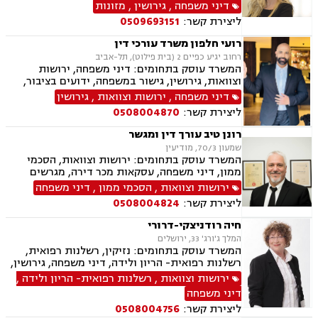
ירושות וצוואות, אפוטרופסות, אבהות , אימוץ ,
דיני משפחה
,
גירושין
,
מזונות
נישואים אזרחיים, הגירה
ליצירת קשר:
0509693151
רועי חלפון משרד עורכי דין
רחוב יגיע כפיים 2 (בית פילוט), תל-אביב
המשרד עוסק בתחומים: דיני משפחה, ירושות
וצוואות, גירושין, גישור במשפחה, ידועים בציבור,
מזונות, משמורת, צווי מניעה, אלימות במשפחה,
דיני משפחה
,
ירושות וצוואות
,
גירושין
הסכמי ממון, אפוטרופסות, חלוקת רכוש, מעמד אישי
ליצירת קשר:
0508004870
רונן טיב עורך דין ומגשר
שמעון 70/3, מודיעין
המשרד עוסק בתחומים: ירושות וצוואות, הסכמי
ממון, דיני משפחה, עסקאות מכר דירה, מגרשים
חקלאיים, מגרשים לבניה , הפקעת קרקעות, מושבים
ירושות וצוואות
,
הסכמי ממון
,
דיני משפחה
וקיבוצים , נחלות ומשקים במושבים, נדל"ן, גירושין,
ליצירת קשר:
0508004824
ידועים בציבור, מזונות, משמורת, חלוקת רכוש,
מעמד אישי, דיני חוזים, גישור במשפחה, מגשרים,
חיה רודניצקי-דרורי
ייפוי כוח מתמשך
המלך ג'ורג' 33, ירושלים
המשרד עוסק בתחומים: נזיקין, רשלנות רפואית,
רשלנות רפואית- הריון ולידה, דיני משפחה, גירושין,
גישור במשפחה, ירושות וצוואות, הסכמי ממון,
ירושות וצוואות
,
רשלנות רפואית- הריון ולידה
,
משמורת, פונדקאות, אפוטרופסות, ניכור הורי
דיני משפחה
ליצירת קשר:
0508004756