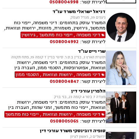
ליצירת קשר:
0508004998
דניאל ישראלי משרד עו"ד
ניצנים 39, מגדל העמק
המשרד עוסק בתחומים: דיני משפחה, ייפוי כוח
מתמשך, גירושין, משמורת, מזונות, ירושות וצוואות,
ידועים בציבור, אפוטרופסות, הסכמי ממון, אבהות,
דיני משפחה
,
ייפוי כוח מתמשך
,
גירושין
הורות חד מינית, נישואים אזרחיים, חלוקת רכוש,
ליצירת קשר:
0508004992
תיאום הורי, חטיפת ילדים, זמני שהות, ניכור הורי,
העברנ בין דורית, גישור
שרי וייס עו"ד
תוצרת הארץ 3, בניין ב.ס.ר. סיטי בניין T קומה 19, פתח תקווה
המשרד עוסק בתחומים: דיני משפחה, ירושות
וצוואות, אפוטרופסות, הסכמי ממון, העברה בין
דורית, ייפוי כוח מתמשך
דיני משפחה
,
ירושות וצוואות
,
הסכמי ממון
ליצירת קשר:
0508004847
הלפרין עורכי דין
מצדה 7 בסר 4 קומה 23, בני ברק
המשרד עוסק בתחומים: דיני משפחה, ירושות
וצוואות, ייפוי כוח מתמשך, זמני שהות, העברה בין
דורית, חלוקת רכוש, הורות חד מינית, גישור
דיני משפחה
,
ירושות וצוואות
,
ייפוי כוח מתמשך
במשפחה, מיזוגים ורכישות, ליווי עסקי, דיני חוזים,
ליצירת קשר:
0508005065
משפט מסחרי, ניכור הורי, מזונות, הסכמי ממון,
ידועים בציבור, אבהות, חטיפת ילדים, זכיינות,
סופיה דובינסקי משרד עורכי דין
סכסוך בין בעלי מניות
ירושלים 2, ראשון לציון