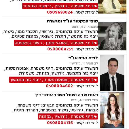
גישור במשפחה, הסכמי ממון, נוטריון, אבהות,
דיני משפחה
,
גירושין
,
ירושות וצוואות
אלימות במשפחה, ייצוג קטינים, ידועים בציבור,
ליצירת קשר:
0509693024
מזונות, משמורת, מעמד אישי, דיני משפחה.
סופי ספקטור עו"ד ומגשרת
העצמאות 9, חיפה
המשרד עוסק בתחומים: גירושין, הסכמי ממון, גישור,
ייפוי כח מתמשך, התרת נישואין, מזונות קטינים,
מזונות אשה, מדור, חטיפת ילדים, חלוקת רכוש, פרוק
דיני משפחה
,
הסכמי ממון
,
גישור במשפחה
שיתוף ,צווי הרחקה, צווי הטרדה מאיימת, צוואות
ליצירת קשר:
0508004751
וירושות, עיזבונות, תביעות לאכיפות הסכם, ביזיון
בית משפט
לביא נעים עו"ד
לב העיר 14, מודיעין
המשרד עוסק בתחומים: דיני משפחה, אפוטרופסות,
ייפוי כוח מתמשך, גירושין, מזונות, משמורת
דיני משפחה
,
אפוטרופסות
,
ייפוי כוח מתמשך
ליצירת קשר:
0508004602
רעות שדה ושות' משרד עורכי דין
שד' דואני 44, יבנה
המשרד עוסק בתחומים הבאים: דיני משפחה,
אבהות, גירושין, גישור במשפחה, הטרדה מינית,
הסכמי ממון, ירושות וצוואות, ליטיגציה, מזונות,
דיני משפחה
,
גירושין
,
מזונות
משמורת, אלימות במשפחה, חלוקת רכוש, מעמד
ליצירת קשר:
0508004736
אישי, זמני שהות, ייפוי כוח מתמשך.