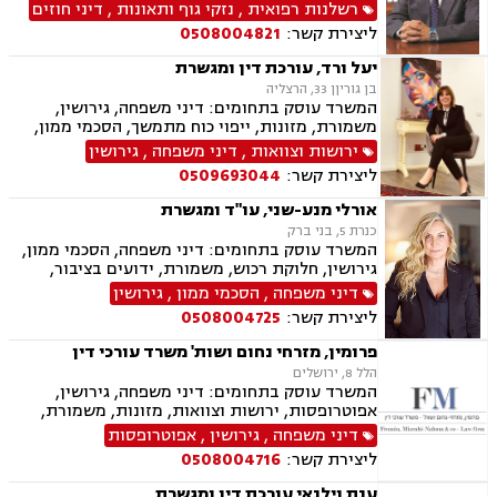
דיני משפחה, בנקים, פלילי, נזקי גוף, תאונות עבודה,
רשלנות רפואית
,
נזקי גוף ותאונות
,
דיני חוזים
תאונות דרכים, משפט מסחרי, תביעות ביטוח ונזקי
ליצירת קשר:
0508004821
רכוש, ייפוי כוח מתמשך, נוטריון , רשלנות רפואית-
הריון ולידה, לשון הרע, תאונות ספורט, בריאות
יעל ורד, עורכת דין ומגשרת
הנפש, אובדן כושר עבודה , תאונות תלמידים,
בן גוריןן 33, הרצליה
תאונות עקב רשלנות, נזקי רכוש, קבלנות חוזית,
המשרד עוסק בתחומים: דיני משפחה, גירושין,
השקעות בחו"ל, דין משמעתי, עובדים זרים, זכויות
משמורת, מזונות, ייפוי כוח מתמשך, הסכמי ממון,
נשים בהריון, תכנון ובניה, דיור מוגן, אגודות
ירושות וצוואות, גישור במשפחה, חלוקת רכוש,
ירושות וצוואות
,
דיני משפחה
,
גירושין
שיתופיות, ליקויי בנייה, מושבים וקיבוצים , ועוד
ידועים בציבור
ליצירת קשר:
0509693044
אורלי מנע-שני, עו"ד ומגשרת
כנרת 5, בני ברק
המשרד עוסק בתחומים: דיני משפחה, הסכמי ממון,
גירושין, חלוקת רכוש, משמורת, ידועים בציבור,
גישור במשפחה, ירושות וצוואות, ניכור הורי, נדל"ן,
דיני משפחה
,
הסכמי ממון
,
גירושין
ייפוי כוח מתמשך
ליצירת קשר:
0508004725
פרומין, מזרחי נחום ושות' משרד עורכי דין
הלל 8, ירושלים
המשרד עוסק בתחומים: דיני משפחה, גירושין,
אפוטרופסות, ירושות וצוואות, מזונות, משמורת,
ייפוי כוח מתמשך, ידועים בציבור, חלוקת רכוש,
דיני משפחה
,
גירושין
,
אפוטרופסות
הורות חד מינית, הסכמי ממון, דיני מקרקעין,
ליצירת קשר:
0508004716
עסקאות מכר דירה, נדל"ן, ליקויי בנייה, פינוי בינוי,
פינוי מושכר, תמ"א 38, דיירות מוגנת , בנקים,
ענת וילנאי עורכת דין ומגשרת