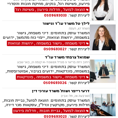
פירעון, פשיטת רגל, בנקים, מחיקת חובות והסדרי
חוב, דיני משפחה, גישור במשפחה, ידועים בציבור,
הוצאה לפועל
,
חדלות פירעון
,
פשיטת רגל
הסכמי ממון, מזונות, משמורת, גירושין, חלוקת רכוש,
ליצירת קשר:
0509693033
זמני שהות, ניכור הורי
לילך טל משרד עו"ד וגישור
השחר 47, רעננה
המשרד עוסק בתחומים: דיני משפחה, גישור
במשפחה, ירושות וצוואות, ייפוי כוח מתמשך, ידועים
בציבור, אפוטרופסות, הסכמי ממון, מזונות, משמורת,
דיני משפחה
,
גישור במשפחה
,
ירושות וצוואות
גירושין, הורות חד מינית, נישואים אזרחיים, ידועים
ליצירת קשר:
0509693027
בציבור, חלוקת רכוש, מעמד אישי, תיאום הורי, זמני
שהות, עסקאות מתנה, גישור ובוררויות, גישור עסקי,
שמואל צרפתי משרד עו"ד
דיני חברות, סכסוך בין בעלי מניות, דיני צרכנות
רחוב רחה פריאר 9 מגדל M-TOWER קומה 21, באר שבע
ותיירות, משפט אזרחי, סכסוך שכנים.
המשרד עוסק בתחומים: דיני משפחה, גישור
במשפחה, פונדקאות, ידועים בציבור, אפוטרופסות,
הסכמי ממון, אבהות, מזונות, משמורת, גירושין,
דיני משפחה
,
גישור במשפחה
,
פונדקאות
הורות חד מינית, נישואים אזרחיים, חוק הנוער,
ליצירת קשר:
0509693026
אימוץ, חלוקת רכוש, מעמד אישי, תיאום הורי, חטיפת
ילדים, זמני שהות (החזקת ילדים), אומנה, ניכור הורי,
דרעי רייפר ושות' משרד עורכי דין
עסקאות מתנה, פלילי, הטרדה מינית, עבירות מין,
הארבעה 28, תל-אביב
צווארון לבן, עבירות מס, הלבנת הון רישוי נשק, ייצוג
המשרד עוסק בתחומים: הוצאה לפועל, גביית חובות,
קטינים, אלימות במשפחה, עבירות סמים, ועדת
חדלות פירעון, מקרקעין ונדל"ן, עסקאות מכר דירה,
שחרורים, עבירות סייבר, סירוב ויזה לארה"ב, מחיקת
דיני משפחה, חלוקת רכוש, דיני חוזים, ירושות
הוצאה לפועל
,
גביית חובות
,
חדלות פירעון
רישום פלילי הסגרה ופשיעה בינלאומית, נפגעי
וצוואות.
עבירה.
ליצירת קשר:
0509693023