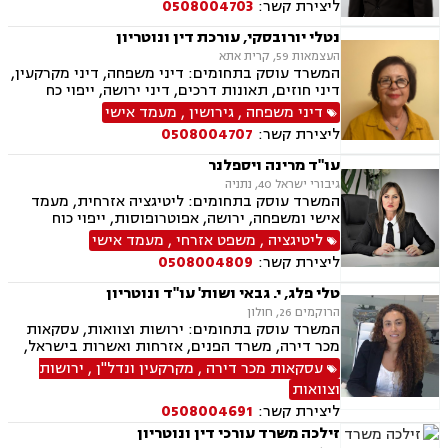
ליצירת קשר:
0508004703
נטלי יורובסקי, עורכת דין ונוטריון
העצמאות 59, קרית אתא
המשרד עוסק בתחומים: דיני משפחה, דיני מקרקעין,
דיני חוזים, תאונות דרכים, דיני ירושה, ייפוי כח
מתמשך, אפוטרופסות, מזונות , משמורת , ייצוג מול
דיני משפחה
,
גירושין
,
מעמד אישי
משרד הפנים בעניין אזרחות ותושבות קבע, התרת
ליצירת קשר:
0508004707
נישואין, אבהות , לרבות טיפול בעניין האבהות בנוהל
חו"ל, עריכת הסכמי יחסי ממון ו/או הסכמי חיים
עו"ד מרינה ויספלנר
משותפים ואישורם בבתי משפט ו/או כנוטריון ,גישור,
גיבורי ישראל 40, נתניה
, ייצוג בבתי משפט ,עריכת צוואות וטיפול בעניין צו
המשרד עוסק בתחומים: ליטיגציה אזרחית, מעמד
ירושה וצו קיום צוואה ,חוות דעת בדין רוסי
אישי ומשפחה, ירושה, אפוטרופוסות, ייפוי כוח
ואוקראיני, שירותי נוטריון_, טיפול בעסקאות
מתמשך
ליטיגציה
,
משפט אזרחי
,
מעמד אישי
מקרקעין, רישום בטאבו.
ליצירת קשר:
0508004809
טלי פלג, י. גבאי ושות' עו"ד ונוטריון
הרוקמים 26, חולון
המשרד עוסק בתחומים: ירושות וצוואות, עסקאות
מכר דירה, משרד הפנים, אזרחות ואשרות בישראל,
דיני משפחה, דיני מקרקעין
עסקאות מכר דירה
,
מקרקעין ונדל"ן
,
ירושות
וצוואות
ליצירת קשר:
0508004691
זילכה משרד עורכי דין ונוטריון