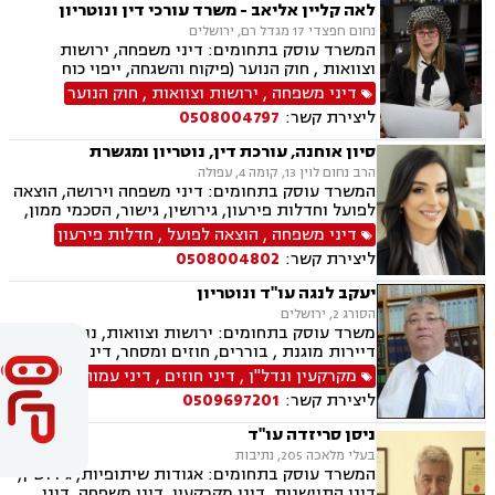
לאה קליין אליאב - משרד עורכי דין ונוטריון
נחום חפצדי 17 מגדל רם, ירושלים
המשרד עוסק בתחומים: דיני משפחה, ירושות
וצוואות , חוק הנוער (פיקוח והשגחה, ייפוי כוח
מתמשך ונוטריון.
דיני משפחה
,
ירושות וצוואות
,
חוק הנוער
ליצירת קשר:
0508004797
סיון אוחנה, עורכת דין, נוטריון ומגשרת
הרב נחום לוין 13, קומה 4, עפולה
המשרד עוסק בתחומים: דיני משפחה וירושה, הוצאה
לפועל וחדלות פירעון, גירושין, גישור, הסכמי ממון,
ייפוי כוח מתמשך, ניכור הורי, אפוטרופסות, ירושות
דיני משפחה
,
הוצאה לפועל
,
חדלות פירעון
וצוואות, מזונות, אחריות הורית, איזון משאבים
ליצירת קשר:
0508004802
וחלוקת רכוש.
יעקב לנגה עו"ד ונוטריון
הסורג 2, ירושלים
משרד עוסק בתחומים: ירושות וצוואות, נוטריון,
דיירות מוגנת , בוררים, חוזים ומסחר, דיני מקרקעין,
דיני משפחה, דיני עבודה ודיני תאגידים.
מקרקעין ונדל"ן
,
דיני חוזים
,
דיני עמותות
ליצירת קשר:
0509697201
ניסן סריזדה עו"ד
בעלי מלאכה 205, נתיבות
המשרד עוסק בתחומים: אגודות שיתופיות, גירושין,
דיני התיישנות, דיני מקרקעין, דיני משפחה, דיני