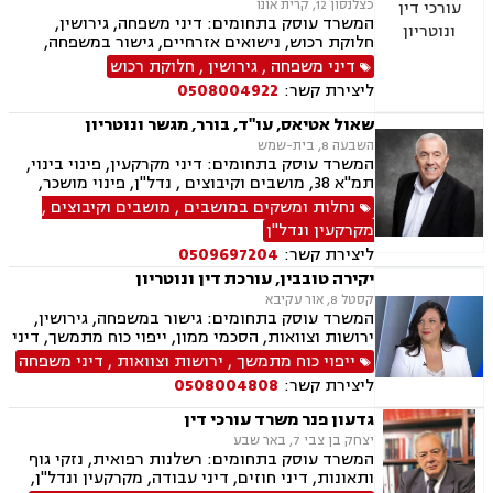
כצלנסון 12, קרית אונו
המשרד עוסק בתחומים: דיני משפחה, גירושין,
חלוקת רכוש, נישואים אזרחיים, גישור במשפחה,
ירושות וצוואות, הסכמי ממון, אפוטרופסות,
דיני משפחה
,
גירושין
,
חלוקת רכוש
משמורת, מזונות, ייפוי כוח מתמשך, דיני עבודה,
ליצירת קשר:
0508004922
דיני מקרקעין, תמ"א 38, מגרשים לבניה , הפקעת
קרקעות, פינוי בינוי, תכנון ובניה, עסקאות מכר דירה,
שאול אטיאס, עו"ד, בורר, מגשר ונוטריון
ליקויי בנייה, מיסוי נדל"ן, נדל"ן, נזיקין, לשון הרע,
השבעה 8, בית-שמש
תאונות דרכים, תאונות עבודה, דיני חברות, ליווי
המשרד עוסק בתחומים: דיני מקרקעין, פינוי בינוי,
עסקי, ליווי מיזמי סטארטאפ, קניין רוחני, רשלנות
תמ"א 38, מושבים וקיבוצים , נדל"ן, פינוי מושכר,
רפואית, רשלנות רפואית - רפואת שיניים, משרד
תכנון ובניה, קבוצות רכישה, עסקאות מכר דירה,
נחלות ומשקים במושבים
,
מושבים וקיבוצים
,
הביטחון, נכי צה"ל, משפט צבאי
גישור ובוררויות, אזרחי מסחרי, ייפוי כוח מתמשך,
מקרקעין ונדל"ן
נוטריון
ליצירת קשר:
0509697204
יקירה טובבין, עורכת דין ונוטריון
קסטל 8, אור עקיבא
המשרד עוסק בתחומים: גישור במשפחה, גירושין,
ירושות וצוואות, הסכמי ממון, ייפוי כוח מתמשך, דיני
מקרקעין, עסקאות מכר דירה, נזיקין, תאונות דרכים,
ייפוי כוח מתמשך
,
ירושות וצוואות
,
דיני משפחה
רשלנות רפואית, נוטריון
ליצירת קשר:
0508004808
גדעון פנר משרד עורכי דין
יצחק בן צבי 7, באר שבע
המשרד עוסק בתחומים: רשלנות רפואית, נזקי גוף
ותאונות, דיני חוזים, דיני עבודה, מקרקעין ונדל"ן,