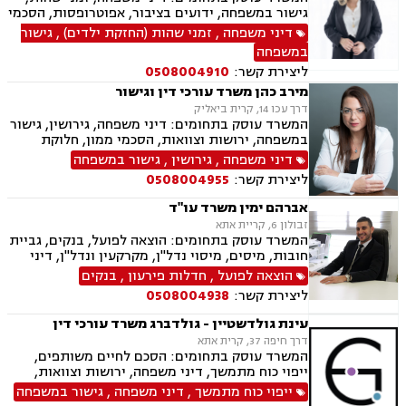
גישור במשפחה, ידועים בציבור, אפוטרופסות, הסכמי
ממון, אבהות, מזונות, משמורת, גירושין, הורות חד
דיני משפחה
,
זמני שהות (החזקת ילדים)
,
גישור
מינית, נישואים אזרחיים, חלוקת רכוש, מעמד אישי,
במשפחה
תיאום הורי, ניכור הורי, ייפוי כוח מתמשך
ליצירת קשר:
0508004910
מירב כהן משרד עורכי דין וגישור
דרך עכו 14, קרית ביאליק
המשרד עוסק בתחומים: דיני משפחה, גירושין, גישור
במשפחה, ירושות וצוואות, הסכמי ממון, חלוקת
רכוש, ייפוי כח מתמשך, ניכור הורי, אבהות,
דיני משפחה
,
גירושין
,
גישור במשפחה
אפוטרופסות, מזונות, משמורת, זמני שהות, ידועים
ליצירת קשר:
0508004955
בציבור, נישואים אזרחיים, העברה בין דורית, חוק
הנוער, אומנה, הורות חד מינית.
אברהם ימין משרד עו"ד
זבולון 6, קריית אתא
המשרד עוסק בתחומים: הוצאה לפועל, בנקים, גביית
חובות, מיסים, מיסוי נדל"ן, מקרקעין ונדל"ן, דיני
משפחה, מזונות, ביטוח לאומי, ירושות וצוואות, ייפוי
הוצאה לפועל
,
חדלות פירעון
,
בנקים
כוח מתמשך, חדלות פירעון.
ליצירת קשר:
0508004938
עינת גולדשטיין - גולדברג משרד עורכי דין
דרך חיפה 37, קרית אתא
המשרד עוסק בתחומים: הסכם לחיים משותפים,
ייפוי כוח מתמשך, דיני משפחה, ירושות וצוואות,
הסכמי ממון, ביטוח לאומי, תעבורה, פשיטת רגל,
ייפוי כוח מתמשך
,
דיני משפחה
,
גישור במשפחה
חדלות פירעון, הוצאה לפועל