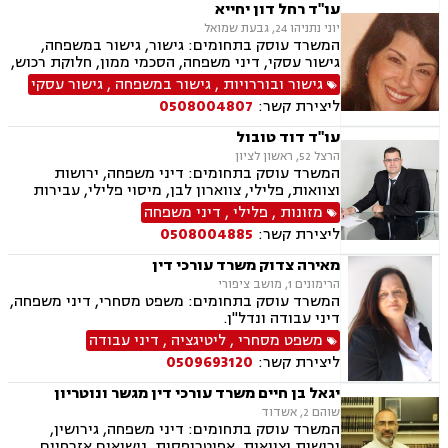
עו"ד רחל דון יחייא
יוני נתניהו 24, גבעת שמואל
המשרד עוסק בתחומים: גישור, גישור במשפחה,
גישור עסקי, דיני משפחה, הסכמי ממון, חלוקת רכוש,
מזונות, ירושות וצוואות, מעמד אישי, דיני חוזים
גישור ובוררויות
,
גישור במשפחה
,
גישור עסקי
ליצירת קשר:
0508004807
עו"ד דוד טובול
הרצל 52, ראשון לציון
המשרד עוסק בתחומים: דיני משפחה, ירושות
וצוואות, פלילי, צווארון לבן, מיסוי פלילי, עבירות
מס, תעבורה, נהיגה בשכרות, שלילת רשיון נהיגה,
מזונות
,
פלילי
,
דיני משפחה
נוטריון, נדל"ן, עסקאות מכר דירה, לשון הרע
ליצירת קשר:
0508004885
מאירה צדוק משרד עורכי דין
הרימונים 1, מושב ציפורי
המשרד עוסק בתחומים: משפט מסחרי, דיני משפחה,
דיני עבודה ונדל"ן.
משפט מסחרי
,
ליטיגציה
,
דיני עבודה
ליצירת קשר:
0509693120
יגאל בן חיים משרד עורכי דין מגשר ונוטריון
שוהם 2, אשדוד
המשרד עוסק בתחומים: דיני משפחה, גירושין,
ירושות וצוואות, אפוטרופסות, נישואים אזרחיים,