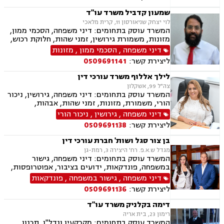
שמעון קדביל משרד עו"ד
לוי יצחק שניאורסון 11, קרית מלאכי
המשרד עוסק בתחומים: דיני משפחה, הסכמי ממון,
מזונות, משמורת גירושין, זמני שהות, חלוקת רכוש,
מעמד אישי, ניכור הורי, העברת בין דורית, ירושות
דיני משפחה
,
הסכמי ממון
,
מזונות
וצוואות, ייפוי כוח מתמשך, דיני חוזים, נדל"ן
ליצירת קשר:
0509691141
ומקרקעין, עסקאות מכר דירה, פינוי מושכר
לילך אללוף משרד עורכי דין
צה"ל 99, אשקלון
המשרד עוסק בתחומים: דיני משפחה, גירושין, ניכור
הורי, משמורת, מזונות, זמני שהות, אבהות,
אפוטרופסות, גישור, חוק הנוער, חלוקת רכוש, ייפוי
דיני משפחה
,
גירושין
,
ניכור הורי
כוח מתמשך חדלות פירעון, הוצאה לפועל, מחיקת
ליצירת קשר:
0509691138
והסדרי חובות, פשיטת רגל.
בן צור סגל ושות' חברת עורכי דין
מגדל ש.א.פ. רח' היצירה 3, רמת-גן
המשרד עוסק בתחומים: דיני משפחה, גישור
במשפחה, פונדקאות, ידועים בציבור, אפוטרופסות,
הסכמי ממון, אבהות, מזונות, החזקת ילדים, גירושין,
דיני משפחה
,
גישור במשפחה
,
פונדקאות
הורות חד מינית, נישואים אזרחיים, חוק הנוער,
ליצירת קשר:
0509691136
אימוץ, חלוקת רכוש, מעמד אישי, תיאום הורי, חטיפת
ילדים, זמני שהות, אומנה, ניכור הורי, עסקאות
דימה בקלניק משרד עו"ד
מתנה, ירושות וצוואות, ייפוי כוח מתמשך
רימון 23, בית אריה
המשרד עוסק בתחומים: מקרקעין ונדל"ן, תכנון