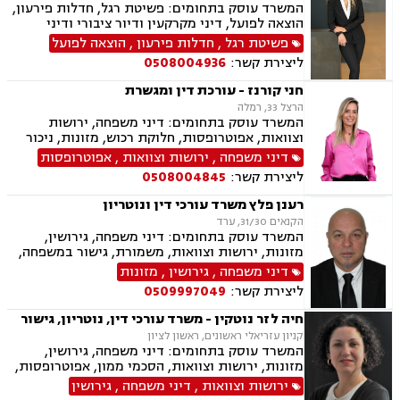
זמני שהות, העברה בין דורית
המשרד עוסק בתחומים: פשיטת רגל, חדלות פירעון,
הוצאה לפועל, דיני מקרקעין ודיור ציבורי ודיני
משפחה, ביטוח לאומי, תעבורה.
פשיטת רגל
,
חדלות פירעון
,
הוצאה לפועל
ליצירת קשר:
0508004936
חני קורנז - עורכת דין ומגשרת
הרצל 33, רמלה
המשרד עוסק בתחומים: דיני משפחה, ירושות
וצוואות, אפוטרופסות, חלוקת רכוש, מזונות, ניכור
הורי, אלימות במשפחה, גירושין, גישור במשפחה,
דיני משפחה
,
ירושות וצוואות
,
אפוטרופסות
הסכמי ממון, ידועים בציבור, מעמד אישי, הורות
ליצירת קשר:
0508004845
משותפת, זמני שהות, חוק הנוער, חטיפת ילדים,
ייפוי כוח מתמשך, אחריות הורית
רענן פלץ משרד עורכי דין ונוטריון
הקנאים 31/30, ערד
המשרד עוסק בתחומים: דיני משפחה, גירושין,
מזונות, ירושות וצוואות, משמורת, גישור במשפחה,
חלוקת רכוש, ידועים בציבור, מעמד אישי, אלימות
דיני משפחה
,
גירושין
,
מזונות
במשפחה, נזיקין, נזקי גוף, נזקי רכוש, תאונות דרכים,
ליצירת קשר:
0509997049
תאונות עבודה, תאונות עקב רשלנות, דיני עבודה,
נוטריון.
חיה לזר נוטקין - משרד עורכי דין, נוטריון, גישור
קניון עזריאלי ראשונים, ראשון לציון
המשרד עוסק בתחומים: דיני משפחה, גירושין,
מזונות, ירושות וצוואות, הסכמי ממון, אפוטרופסות,
גישור במשפחה, ניכור הורי, הורות חד מינית, העברה
ירושות וצוואות
,
דיני משפחה
,
גירושין
בין דורית, בן ממשיך, נוטריון, חלוקת רכוש , ידועים