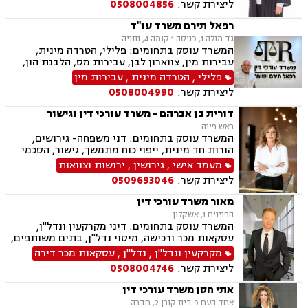
ליצירת קשר:
0508004856
אימוץ, חלוקת רכוש, מעמד אישי, זמני שהות, אומנה,
ייפוי כוח מתמשך
רפאל תירם משרד עו"ד
גד מנלה 1, כניסה 1 קומה 4, נתניה
המשרד עוסק בתחומים: פלילי, הטרדה מינית,
עבירות מין, צווארון לבן, עבירות מס, הלבנת הון,
אלימות במשפחה, עבירות סמים, ועדת שיחרורים,
פלילי
,
הטרדה מינית
,
עבירות מין
תעבורה, נהיגה בשכרות, שלילת רישיון נהיגה,
ליצירת קשר:
0508004990
פסילת רישיון מנהלית, המכון הרפואי לבטיחות
בדרכים, פשיטת רגל, הוצאה לפועל, דיני משפלה,
דורית בן אברהם - משרד עורכי דין וגישור
הסכמי ממון, צוואות וירושות, יפוי כוח מתמשך
ראש פינה
המשרד עוסק בתחומים: דני משפחה- גירושים,
הורות חד מינית, ייפוי כוח מתמשך, גישור, הסכמי
ממון, צוואות וירושות, חלוקת רכוש. פלילי- עבירות
מעמד אישי
,
גירושין
,
ירושות וצוואות
מין וסמים, אלימות במשפחה ותעבורה
ליצירת קשר:
0509693046
מאור משרד עורכי דין
הפנינים 1, אשקלון
המשרד עוסק בתחומים: דיני מקרקעין ונדל"ן,
עסקאות מכר ורכישה, מיסוי נדל"ן, בתים משותפים,
תכנון ובניה, ליקוי בניה, מושבים וקיבוצים, קבוצת
מקרקעין ונדל"ן
,
נדל"ן
,
עסקאות מכר דירה
רכישה, מגרשים לבניה, רשות מקרקעי ישראל,
ליצירת קשר:
0508004746
ירושות וצוואות, הסכמי ממון, ייפוי כוח מתמשך, דיני
משפחה, פונדקאות, מזונות, גישור, אפוטרופסות,
אתי חסן משרד עורכי דין
גירושין, נשואים אזרחיים, מעמד אישי, ניכור הורי,
אחד העם 9 בית קורן 2, חדרה