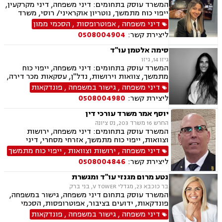
המשרד עוסק בתחומים: דיני משפחה, דיני מקרקעין,
ייפוי כוח מתמשך, נוטריון אוקראיני/ רוסי, משרד
הפנים, ירושות וצוואות, מומחים לדין הזר
דיני משפחה
,
אפוטרופסות
,
הסכמי ממון
ליצירת קשר:
0508004904
סימה אלטמן עו"ד
גיזו 14, גיזו
המשרד עוסק בתחומים: דיני משפחה, ייפוי כוח
מתמשך, צוואות וירושות, נדל"ן, עסקאות מכר דירה,
משפט אזרחי
דיני משפחה
,
גישור במשפחה
,
פונדקאות
ליצירת קשר:
0508004980
יוסף אמר משרד עורכי דין
החרש 16 משרד 203, נס ציונה
המשרד עוסק בתחומים: דיני משפחה, ירושות
וצוואות, ייפוי כוח מתמשך, אזרחי מסחרי, דיני
חברות, דיני חוזים, חוקתי מנהלי, חטיפת ילדים,
דיני משפחה
,
ירושות וצוואות
,
ייפוי כוח מתמשך
סכסוך בין בעלי מניות, תביעות חוב, תיאום הורי,
ליצירת קשר:
0508004846
לשון הרע, בוררות וגישור.
נטע מרום מגנזי עו"ד ומגשרת
בר כוכבא 23, מגדלי V TOWER, בני ברק
המשרד עוסק בתחום דיני משפחה, גישור במשפחה,
פונדקאות, ידועים בציבור, אפוטרופסות, הסכמי
ממון, אבהות, מזונות, משמורת, גירושין, הורות חד
דיני משפחה
,
גישור במשפחה
,
פונדקאות
מינית, נישואים אזרחיים, חוק הנוער, אימוץ, חלוקת