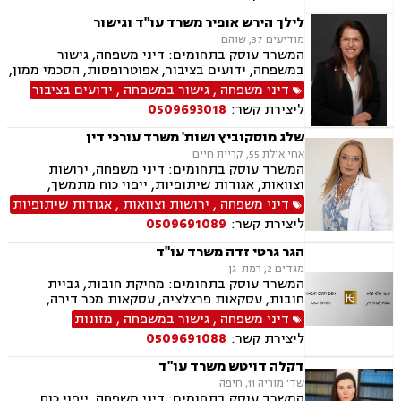
לילך הירש אופיר משרד עו"ד וגישור
מודיעים 37, שוהם
המשרד עוסק בתחומים: דיני משפחה, גישור
במשפחה, ידועים בציבור, אפוטרופסות, הסכמי ממון,
מזונות, משמורת, גירושין, נישואים אזרחיים, חלוקת
דיני משפחה
,
גישור במשפחה
,
ידועים בציבור
רכוש, מעמד אישי, תיאום הורי, זמני שהות, ניכור
ליצירת קשר:
0509693018
הורי, ירושות וצוואות, ייפוי כוח מתמשך, לשון הרע,
דיני עבודה
שלג מוסקוביץ ושות' משרד עורכי דין
אחי אילת 55, קריית חיים
המשרד עוסק בתחומים: דיני משפחה, ירושות
וצוואות, אגודות שיתופיות, ייפוי כוח מתמשך,
מושבים וקיבוצים, מקרקעין ונדל"ן, עסקאות מכר
דיני משפחה
,
ירושות וצוואות
,
אגודות שיתופיות
דירה, נחלות ומשקים במושבים, רשות מקרקעי
ליצירת קשר:
0509691089
ישראל
הגר גרטי זדה משרד עו"ד
מגדים 2, רמת-גן
המשרד עוסק בתחומים: מחיקת חובות, גביית
חובות, עסקאות פרצלציה, עסקאות מכר דירה,
הסכמי ממון, ייפוי כוח מתמשך, ירושות וצוואות,
דיני משפחה
,
גישור במשפחה
,
מזונות
אפוטרופסות, גישור במשפחה, גירושין, מקרקעין,
ליצירת קשר:
0509691088
הוצאה לפועל, אימוץ, הורות חד מינית, מזונות,
משמורת, נישואים אזרחיים, חלוקת רכוש, תיאום
דקלה דויטש משרד עו"ד
הורי, זמני שהות, אומנה, ניכור הורי, עסקאות מתנה,
שד' מוריה 11, חיפה
ידועים בציבור, פינוי מושכר, צווארון לבן, הלבנת הון,
המשרד עוסק בתחומים: דיני משפחה, ייפוי כוח