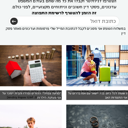
הצטרפו לניוזלטר וקבלו את כל מה שחם בעולם המשפט
עדכונים, פסקי דין חשובים וניתוחים מקצועיים, לפני כולם.
זה הזמן להצטרף לרשימת התפוצה
במשלוח הטופס אני מסכים לקבל לכתובת המייל שלי פרסומות ועדכונים מאתר פסק
דין
אילוסטרציה: Olesia Bilkei, www.123rf.com
עו"ד מאירה צדוק, צילום: דגנית דורון
3 שעות לכל כיוון: בן 7 יישאר עם אמו בדרום על
״פגיעה צפויה״: ההורים נפרדו והבית יימכר על
[אילוסטרציה חיצונית: Andriy Popov 123rf]
אף התנגדות האב
אף מצוקת הילדות