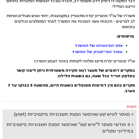
דבר המקנה לו ניסיון וידע משפטי רב, והכרה עם כל הנפשות הפועלות בתחום
הייצוג הפלילי.
משרדו של עו"ד ונוטריון יפרח מתאפיין במקצוענות, יחסי אנוש מעולים ושימת
לב לפרטים - תכונות אשר הופכות את המשרד לאחד המומלצים ובולטים
בתחומו
פרסומים:
אתר האינטרנט של המשרד
עמוד הפייסבוק של המשרד
עו"ד ונוטריון יפרח מייצג ומלווה לקוחות באזור הצפון והמרכז.
במקרים דחופים של מעצר ו/או חקירה משטרתית ניתן ליצור קשר
בטלפון הנייד בכל שעה, גם בשעות הלילה.
מקרים בהם אין דחיפות מטופלים בשעות היום, מהשעה 9 בבוקר עד 7
בערב.
כתבות
מאסר לאיש קש שאיפשר הפצת חשבוניות פיקטיביות (ynet)
4 חודשי מאסר ל"איש קש" שאיפשר הפצת חשבוניות פיקטיביות
במיליוני שקלים