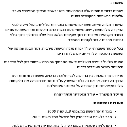
משפחה.
פעמים רבות תחומים אלה נוגעים אחד בשני כאשר סכסוך משפחתי מערב
אלימות במשפחה בהקשרים שונים.
המשרד מלווה ומייצג חשודים ונאשמים בעבירות פליליות, החל מיעוץ לפני
החקירה של החשוד, ייצוג נאשמים עם הגשת כתב האישום ועד הגשת ערעורים
בצורה מקצועית ואיכותית תוך שקיפות מלאה בכל שלב בתהליך ותוך גילוי
זמינות מרבית עבור לקוחות המשרד.
בכל סכסוך משפחתי עו"ד יפרח מגלה רגישות מירבית, תוך הבנה עמוקה של
השפעת הסכסוך על חיי יום יום של הצדדים.
המוטו של עו"ד יפרח הוא לפתור את הסכסוך עם כמה שפחות נזק לכל הצדדים
ובמיוחד כאשר מעורבים ילדים.
פרידה תוך הסכמה בין בני הזוג לגבי חלוקת הרכוש, משמורת ומזונות היא
הדרך העדיפה, אך אם זה בלתי אפשרי, עו"ד תומר יפרח מייצג את הלקוחות
שלו במקצועיות תוך שמירה על האינטרסים שלהם.
מייסד המשרד – עו"ד ונוטריון תומר יפרח
תעודות והסמכות
:
בוגר תואר ראשון במשפטי LL.B שנת 2005
חבר בלשכת עורכי הדין של ישראל החל משנת 2005
השתלמות עסקאות במקרקעין, לרבות אחריות מקצועית, רשלנות