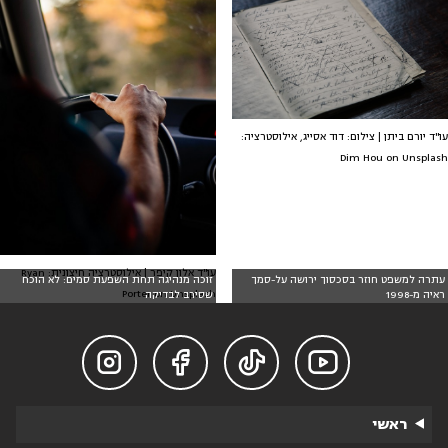
עו"ד יורם ביתן | צילום: דוד אסייג, אילוסטרציה:
Dim Hou on Unsplash
עו"ד אלון קיפר | אילוסטרציה חיצונית: Ryan
עתרה למשפט חוזר בסכסוך ירושה על-סמך
זוכה מנהיגה תחת השפעת סמים: לא הוכח
Porter on Unsplash
ראיה מ-1998
שסירב לבדיקה




ראשי