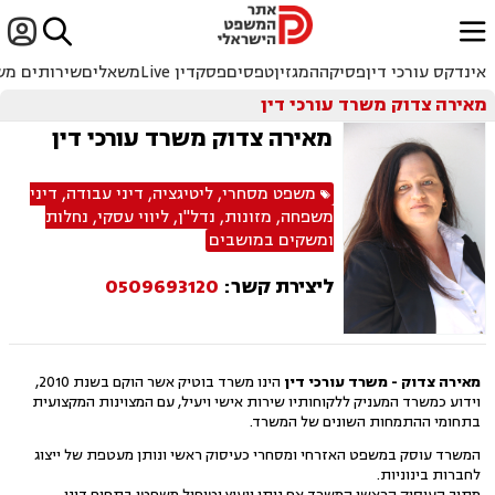


ﱐ
אינדקס עורכי דין
פסיקה
המגזין
טפסים
פסקדין Live
משאלים
שירותים מש
מאירה צדוק משרד עורכי דין
מאירה צדוק משרד עורכי דין
משפט מסחרי
,
ליטיגציה
,
דיני עבודה
,
דיני
משפחה
,
מזונות
,
נדל"ן
,
ליווי עסקי
,
נחלות
ומשקים במושבים
ליצירת קשר:
0509693120
מאירה צדוק - משרד עורכי דין
הינו משרד בוטיק אשר הוקם בשנת 2010,
וידוע כמשרד המעניק ללקוחותיו שירות אישי ויעיל, עם המצוינות המקצועית
בתחומי ההתמחות השונים של המשרד.
המשרד עוסק במשפט האזרחי ומסחרי כעיסוק ראשי ונותן מעטפת של ייצוג
לחברות בינוניות.
מתוך העיסוק הראשי המשרד אף נותן ייעוץ וטיפול משפטי בתחום דיני