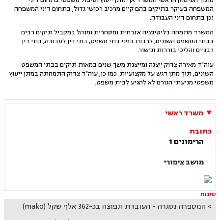
המשפחה בעיקר בתיקים בהם קיים מרכיב רכושי גדול, בתחום דיני המשפחה
וכן בתחום דיני העבודה.
המשרד מתמחה בליטיגציה אזרחית ומסחרית ומנהל במקביל תיקים רבים
בבתי המשפט השונים, לרבות בפני בתי משפט, בתי דין לעבודה, בתי דין
רבניים והליכי בוררות וגישור.
עוה"ד מאירה צדוק ייצגה ומייצגת משך שנים במאות תיקים בבתי המשפט
השונים, תוך מתן דגש על מקצועיות. כמו כן, עוה"ד צדוק התמחתה במתן ייעוץ
משפטי מניעתי הגורם לא להגיע לבית משפט.
משרד ראשי
כתובת
הרימונים 1
מושב ציפורי
כתבות
המספרה נסגרה - העובדת תפוצה בכ-362 אלף שקל (mako)