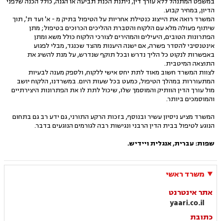
במשפט המתנהל ללא עורך דין, ניתנת הכנת תביעה או הגנה, כולל הכנה שלפני
הדיון, במחיר קבוע.
המשרד רואה את הייצוג כנטילת אחריות על הטיפול בתיק מ - א' ועד ת', תוך
שיתוף פעולה מלא עם הלקוח והסברת ההליכים הכרוכים בטיפול; מתן
הפתרונות הטובים, היעילים והמהירים לצורכי הלקוח כולל משא ומתן
אינטנסיבי להסדר פשרה, אם ישנה היענות מהצד שכנגד, מבלי לפגוע
באפשרות לנקוט כל הליך נדרש ובכל תוקף שנדרש, על מנת להשיג את
התוצאה המיטבית.
לצוות המשרד חשוב מאוד לתת יחס אישי ללקוח, ולספק מענה לבעיות
המתעוררות במהלך הטיפול, כמעט בכל שעות היום. במשרדנו, הלקוח יושב
מול עורך הדין הוותיק והמוסמך שלו, שיכול לתת לו את הפתרונות היצירתיים
והמוסמכים ביותר.
המשרד מציע ניסיון עשיר ובנוסף, בזכות הרקע התורני, גם ידע רב גם בתחום
הנוגע לטיפול בבית הדין הרבני ונגישות רבה לגורמים הנוגעים בדבר.
שפות: עברית, אנגלית ויידיש.
משרד ראשי
אתר אינטרנט
yaari.co.il
כתובת