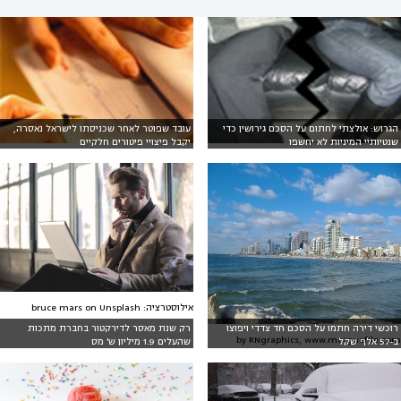
הגרוש: אולצתי לחתום על הסכם גירושין כדי
עובד שפוטר לאחר שכניסתו לישראל נאסרה,
שנטיותיי המיניות לא יחשפו
יקבל פיצויי פיטורים חלקיים
אילוסטרציה: bruce mars on Unsplash
רוכשי דירה חתמו על הסכם חד צדדי ויפוצו
רק שנת מאסר לדירקטור בחברת מתכות
by RNgraphics, www.morguefile.com
ב-57 אלף שקל
שהעלים 1.9 מיליון ש' מס