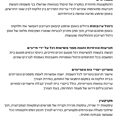
התמקצעות מיוחדת במקרה של טיפול בצוואות שנישלו בני משפחה והגשת
תביעות מתאימות שיביאו לכדי עריכת הסדרים בין הלקוח לבין שאר היורשים,
באופן שימנע פגיעה אנושה בזכויותיהם.
ניהול עיזבונות
גדולים באופן שימנע קיפאון העיזבון ויאפשר את חלוקתו
באופן מוסכם וצודק, תוך מתן פתרון לבעיות שנוצרו ושקיפות מלאה של אופן
ניהול העיזבון וההחלטות שנעשות.
תביעות אזרחיות והגנה מפני פשיטות רגל על ידי חייבים
הגשת בקשות לפשיטות רגל מטעם זוכים וחייבים, כינוסי נכסים מטעם בית
המשפט בכל התחומים וניהול נאמנויות וחשבונות נאמנות לצרכים שונים.
נוטריון-יפויי כוח נוטריונים
אישור תרגום נוטריוני לכל השפות. ישנה אפשרות לאמת מסמכים נוטריונים
בבית הלקוח או במקום הימצאו של החותם, במידת הצורך.
עריכת צוואות נוטריוניות, כולל ביקורי בית לצורך קבלת אישורים רפואיים
וארגון צילום וידאו של מעמד החתימה, בעת הצורך.
מקרקעין
עסקאות יד שנייה, עסקות מכירה וקנייה של מגרשים ועסקאות קומבינציה, תוך
שיתוף פעולה עם גורמים מקצועיים, כנדרש לצורך תכנון המס והקטנתו ככל
שאפשר מבחינה חוקית;