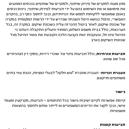
מתן מענה למקרים של פירוק שיתוף, ולמקרים של שותפים בנכסים המונעים
את מימושם או את השימוש בהם על ידי תביעות לפירוק שיתוף; כינוס נכסים
באופן שמאפשר ללקוחות לממש את זכויותיהם, ובכך לחסוך כסף רב, בהקדם
האפשרי; טיפול בנושא היטל השבחה שנדרש על ידי הרשות המקומית במקרה
של שכונת שיקום, לאחר ביטול ההכרזה עליה כשכונת שיקום. במקרה זה, בכל
הערכאות, כולל בבית משפט השלום, המחוזי והעליון התקבלה דעתנו כי
ההיטל אינו חל, ובעקבות זאת נקבעה הלכה הקובעת את פטור ההיטל מכל
שכונות השיקום בארץ.
תביעות אזרחיות
, כולל תביעות פינוי נגד שוכרי דירות, פסקי דין הצהרתיים
מכל סוג שהוא.
העברת זכויות
- העברה מחברת "גוש חלקה" לבעלי המניות, הכנת צווי בתים
משותפים ותיקונם.
גישור
קיימת אפשרות לקיים ישיבות גישור בכל התחומים – תביעות, מקרקעין ומעמד
אישי, ובכך לקצר את הדיונים המשפטיים או לייתר אותם ולחסוך בהוצאות
משפטיות.
תביעות קטנות