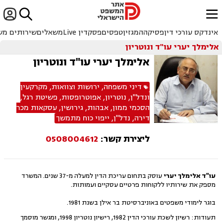


ﱐ
אינדקס עורכי דין
פסיקה
המגזין
טפסים
פסקדין Live
משאלים
שירותים מש
אלימלך יערי עו"ד ונוטריון
אלימלך יערי עו"ד ונוטריון
דיני משפחה
,
ירושות וצוואות
,
מקרקעין
ונדל"ן
,
נוטריון
,
אפוטרופסות
,
פשיטת רגל
,
הסכמי ממון
,
אבהות
,
גירושין
,
עסקאות מכר
דירה
,
נדל"ן
,
ייפוי כוח מתמשך
ליצירת קשר:
0508004612
עו"ד אלימלך יערי
עוסק בתחום עריכת הדין למעלה מ-37 שנים. המשרד
מספק את שירותיו ללקוחות פרטיים עסקיים ועמותות.
בוגר לימודי משפטים באוניברסיטת בר אילן בשנת 1981.
תעודות: רשיון לשכת עורכי הדין 1982, רישיון נוטריון 1998, ומגשר מוסמך