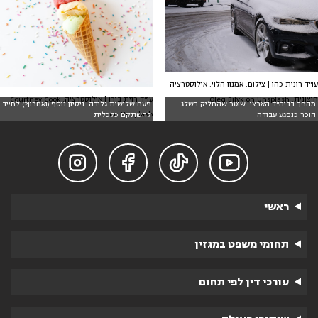
עו"ד רונית כהן | צילום: אמנון הלוי. אילוסטרציה
עו"ד רוית בירן | אילוסטרציה: Courtney Cook
חיצונית: Oleg Bilyk on Unsplash
מהפך בביה"ד הארצי: שוטר שהחליק בשלג
פעם שלישית גלידה: ניסיון נוסף (ואחרון?) לחייב
on Unsplash
הוכר כנפגע עבודה
להשתקם כלכלית




ראשי
תחומי משפט במגזין
עורכי דין לפי תחום