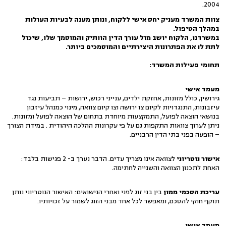
2004.
צוות המשרד מעניק יחס אישי ללקוח, ונותן מענה לבעיות העולות
במהלך הטיפול
.
במשרדנו, הלקוח יושב מול עורך הדין הוותיק והמוסמך שלו, שיכול
לתת לו את הפתרונות היצירתיים והמוסמכים ביותר
.
תחומי פעילות המשרד
:
מעמד אישי
גירושין, כולל מזונות, אחזקת ילדים, ענייני רכוש, ירושות – תביעות נגד
עיזבונות, התנגדויות לקיום צו ירושה וצו קיום צוואה, מינוי כמנהל עיזבון
בנושאי הוצאה לפועל, התמקצעות מיוחדת בתחום של הוצאה לפועל ומזונות.
ניתן לערוך צוואות התקפות גם על פי עקרונות ההלכה היהודית . במידת הצורך
– הופעה בפני בתי הדין הרבניים.
אישור נוטריוני
לצוואה אינו מצריך עדים. הדבר נערך ב- 2 פגישות בלבד:
האחת לתכנון הצוואה והשנייה לחתימה.
עריכת הסכמי ממון
בין בני זוג לפני ואחרי הנישואים: האישור הנוטריוני נותן
תוקף חוקי להסכם, ומאפשר לכל אחד מבני הזוג לשמור על זכויותיו.
מעמד אישי