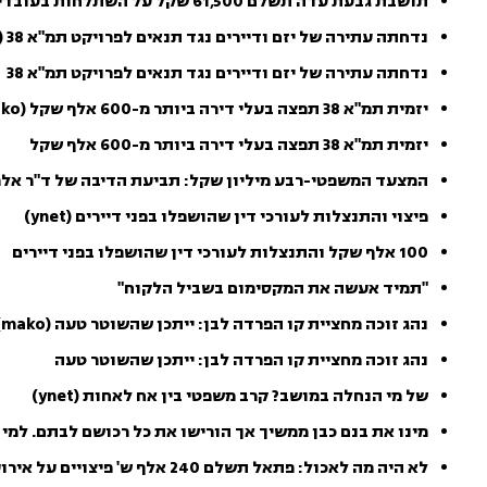
תושבת גבעת עדה תשלם 61,500 שקל על השתלחות בעובדי המועצה
נדחתה עתירה של יזם ודיירים נגד תנאים לפרויקט תמ"א 38 (mako)
נדחתה עתירה של יזם ודיירים נגד תנאים לפרויקט תמ"א 38
יזמית תמ"א 38 תפצה בעלי דירה ביותר מ-600 אלף שקל (mako)
יזמית תמ"א 38 תפצה בעלי דירה ביותר מ-600 אלף שקל
המצעד המשפטי-רבע מיליון שקל: תביעת הדיבה של ד"ר אלר
פיצוי והתנצלות לעורכי דין שהושפלו בפני דיירים (ynet)
100 אלף שקל והתנצלות לעורכי דין שהושפלו בפני דיירים
"תמיד אעשה את המקסימום בשביל הלקוח"
נהג זוכה מחציית קו הפרדה לבן: ייתכן שהשוטר טעה (mako)
נהג זוכה מחציית קו הפרדה לבן: ייתכן שהשוטר טעה
של מי הנחלה במושב? קרב משפטי בין אח לאחות (ynet)
מינו את בנם כבן ממשיך אך הורישו את כל רכושם לבתם. למי
לא היה מה לאכול: פתאל תשלם 240 אלף ש' פיצויים על אירוע כושל (mako)