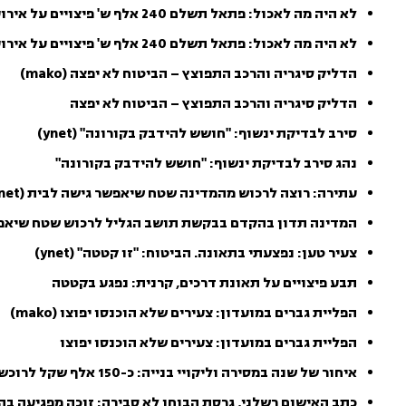
לא היה מה לאכול: פתאל תשלם 240 אלף ש' פיצויים על אירוע כושל (אתר החדשות N12)
לא היה מה לאכול: פתאל תשלם 240 אלף ש' פיצויים על אירוע כושל
הדליק סיגריה והרכב התפוצץ – הביטוח לא יפצה (mako)
הדליק סיגריה והרכב התפוצץ – הביטוח לא יפצה
סירב לבדיקת ינשוף: "חושש להידבק בקורונה" (ynet)
נהג סירב לבדיקת ינשוף: "חושש להידבק בקורונה"
עתירה: רוצה לרכוש מהמדינה שטח שיאפשר גישה לבית (ynet)
המדינה תדון בהקדם בבקשת תושב הגליל לרכוש שטח שיאפש
צעיר טען: נפצעתי בתאונה. הביטוח: "זו קטטה" (ynet)
תבע פיצויים על תאונת דרכים, קרנית: נפגע בקטטה
הפליית גברים במועדון: צעירים שלא הוכנסו יפוצו (mako)
הפליית גברים במועדון: צעירים שלא הוכנסו יפוצו
איחור של שנה במסירה וליקויי בנייה: כ-150 אלף שקל לרוכשים (מאקו)
כתב האישום רשלני, גרסת הבוחן לא סבירה: זוכה מפגיעה בה