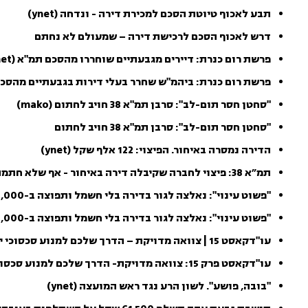
תבע לאכוף טיוטת הסכם למכירת דירה - ונדחה (ynet)
דרש לאכוף הסכם לרכישת דירה – שמעולם לא נחתם
פרשת רום כנרת: דיירים מגבעתיים שוחררו מהסכם תמ"א (ynet)
פרשת רום כנרת: ביהמ"ש שחרר בעלי דירות בגבעתיים מהסכ
"סחטן חסר תום-לב": סרבן תמ"א 38 חויב לחתום (mako)
"סחטן חסר תום-לב": סרבן תמ"א 38 חויב לחתום
הדירה נמסרה באיחור. הפיצוי: 122 אלף שקל (ynet)
תמ״א 38: פיצוי לחברה שקיבלה דירה באיחור - אף שלא חתמה על החוזה
"פשוט עינוי": נאלצה לגור בדירה בלי חשמל ותפוצה ב-125,000 שקל (mako)
"פשוט עינוי": נאלצה לגור בדירה בלי חשמל ותפוצה ב-125,000 ש'
עו"דקאסט 15 | צוואה מדויקת – הדרך שלכם למנוע סכסוכי ירושה (mako)
עו"דקאסט פרק 15: צוואה מדויקת- הדרך שלכם למנוע סכסוכי ירושה
"בובה, פושע". לשון הרע נגד ראש המועצה (ynet)