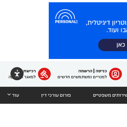

כניסה
|
הרשמה
רכישת מנוי
ﱐ

למנויים ומשתמשים חדשים
למאגר הפסיקה

ירותים משפטיים
פורום עורכי דין
עוד