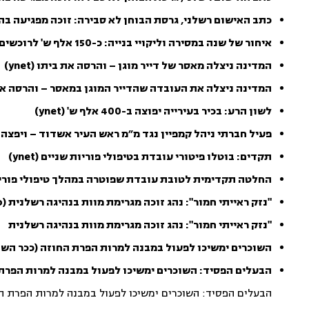
כתב האישום רשלני, גרסת הבוחן לא סבירה: זוכה מפגיעה בה
איחור של שנה במסירה וליקויי בנייה: כ-150 אלף ש' לרוכשים
המדינה ניצלה מאסר של דייר מוגן – והרסה את ביתו (ynet)
המדינה ניצלה את העובדה שהדייר המוגן במאסר – והרסה את
לשון הרע: בכיר בעירייה יפוצה ב-400 אלף ש' (ynet)
פעיל חברתי ניהל קמפיין נגד מ״מ ראש העיר אשדוד – ויפצה ב-400,000 ש
תקדים: בוטלו פיטורי עובדת בטיפולי פוריות שניים (ynet)
החלטה תקדימית לטובת עובדת שפוטרה במהלך טיפולי פורי
"נזק ראייתי חמור": נהג זוכה מגרימת מוות בנהיגה רשלנית (mako)
"נזק ראייתי חמור": נהג זוכה מגרימת מוות בנהיגה רשלנית
השוכרים ימשיכו לפעול במבנה למרות הפרת החוזה (ככר הש
הבעלים הפסיד: השוכרים ימשיכו לפעול במבנה למרות הפרת
הבעלים הפסיד: השוכרים ימשיכו לפעול במבנה למרות הפרת ה