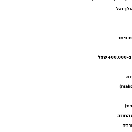
ולך רגל
 ביתו
קל
ות
בת)
 החוזה
חוזה