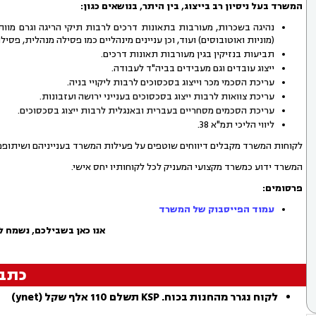
המשרד בעל ניסיון רב בייצוג, בין היתר, בנושאים כגון:
נהיגה בשכרות, מעורבות בתאונות דרכים לרבות תיקי הריגה וגרם מוות
(מוניות ואוטובוסים) ועוד, וכן עניינים מינהליים כמו פסילה מנהלית, פס
תביעות בנזיקין בגין מעורבות תאונות דרכים.
ייצוג עובדים וגם מעבידים בביה"ד לעבודה.
עריכת הסכמי מכר וייצוג בסכסוכים לרבות ליקויי בניה.
עריכת צוואות לרבות ייצוג בסכסוכים בענייני ירושה ועזבונות.
עריכת הסכמים מסחריים בעברית ובאנגלית לרבות ייצוג בסכסוכים.
ליווי הליכי תמ"א 38.
לקוחות המשרד מקבלים דיווחים שוטפים על פעילות המשרד בענייניהם ושיתופ
המשרד ידוע כמשרד מקצועי המעניק לכל לקוחותיו יחס אישי.
פרסומים:
עמוד הפייסבוק של המשרד
אנו כאן בשבילכם, נשמח ל
כתב
לקוח נגרר מהחנות בכוח. KSP תשלם 110 אלף שקל (ynet)