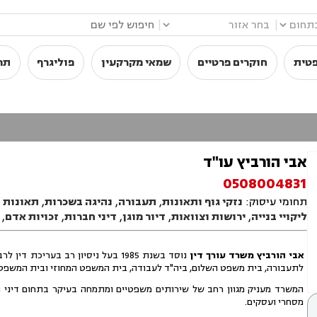
|
|
פטית
חוקרים פרטיים
שמאי מקרקעין
פוליגרף
תר
אבי הורביץ עו"ד
0508004831
תחומי עיסוק:
נזקי גוף ותאונות
,
תעבורה
,
נהיגה בשכרות
,
תאונות 
ליקויי בנייה
,
ירושות וצוואות
,
דיור מוגן
,
דיני חברות
,
זכויות אדם
,
אבי הורביץ משרד עורך דין
נוסד בשנת 1985 בעל ניסיון רב בע
לתעבורה, בית משפט השלום, ביה"ד לעבודה, בית המשפט המחוזי ובית המשפט 
המשרד מעניק מגוון רחב של שירותים משפטיים ומתמחה בעיקר בתחום דיני התעבו
מסחרי ועסקים.