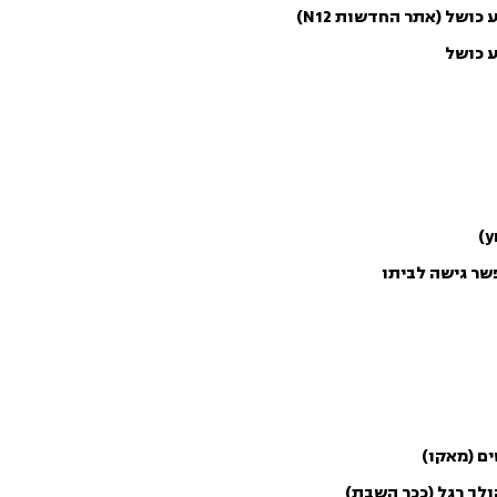
ר גישה לביתו
ולך רגל (ככר השבת)