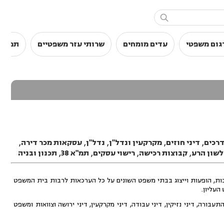

גום משפטי
עדים מומחים
שרותי עזר משפטיים
תמלול
דרכים
,
דיני חוזים
,
מקרקעין ונדל"ן
,
נדל"ן
,
עסקאות מכר דירה
,
לשון הרע
,
קבוצות רכישה
,
רישוי עסקים
,
תמ"א 38
,
תכנון ובניה
ריכת דין לרבות, הופעות וייצוג בבתי משפט השונים על כל הערכאות לרבות בית המשפט
העליון.
רה, דיני נזיקין, דיני עבודה, דיני מקרקעין, דיני ירושה וצוואות ומשפט