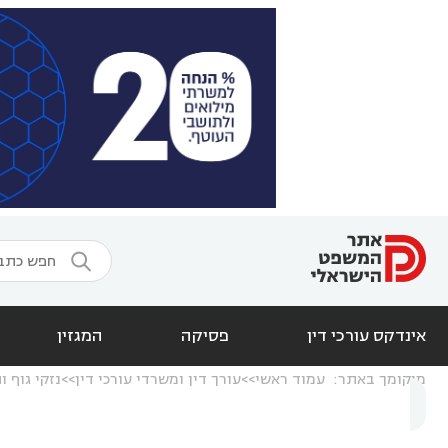

אינדקס עורכי דין
פסיקה
המגזין
מיקומך באתר:
עמוד ראשי
עורך דין ומשרדי עורכי דין
נזקי גוף ו