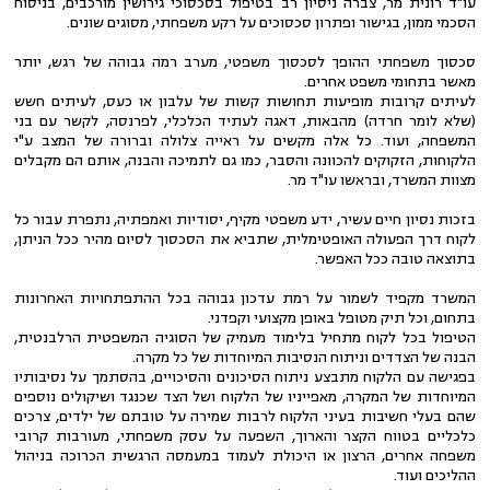
עו"ד רונית מר, צברה ניסיון רב בטיפול בסכסוכי גירושין מורכבים, בניסוח
הסכמי ממון, בגישור ופתרון סכסוכים על רקע משפחתי, מסוגים שונים.
סכסוך משפחתי ההופך לסכסוך משפטי, מערב רמה גבוהה של רגש, יותר
מאשר בתחומי משפט אחרים.
לעיתים קרובות מופיעות תחושות קשות של עלבון או כעס, לעיתים חשש
(שלא לומר חרדה) מהבאות, דאגה לעתיד הכלכלי, לפרנסה, לקשר עם בני
המשפחה, ועוד. כל אלה מקשים על ראייה צלולה וברורה של המצב ע"י
הלקוחות, הזקוקים להכוונה והסבר, כמו גם לתמיכה והבנה, אותם הם מקבלים
מצוות המשרד, ובראשו עו"ד מר.
בזכות נסיון חיים עשיר, ידע משפטי מקיף, יסודיות ואמפתיה, נתפרת עבור כל
לקוח דרך הפעולה האופטימלית, שתביא את הסכסוך לסיום מהיר ככל הניתן,
בתוצאה טובה ככל האפשר.
המשרד מקפיד לשמור על רמת עדכון גבוהה בכל ההתפתחויות האחרונות
בתחום, וכל תיק מטופל באופן מקצועי וקפדני.
הטיפול בכל לקוח מתחיל בלימוד מעמיק של הסוגיה המשפטית הרלבנטית,
הבנה של הצדדים וניתוח הנסיבות המיוחדות של כל מקרה.
בפגישה עם הלקוח מתבצע ניתוח הסיכונים והסיכויים, בהסתמך על נסיבותיו
המיוחדות של המקרה, מאפייניו של הלקוח ושל הצד שכנגד ושיקולים נוספים
שהם בעלי חשיבות בעיני הלקוח לרבות שמירה על טובתם של ילדים, צרכים
כלכליים בטווח הקצר והארוך, השפעה על עסק משפחתי, מעורבות קרובי
משפחה אחרים, הרצון או היכולת לעמוד במעמסה הרגשית הכרוכה בניהול
ההליכים ועוד.