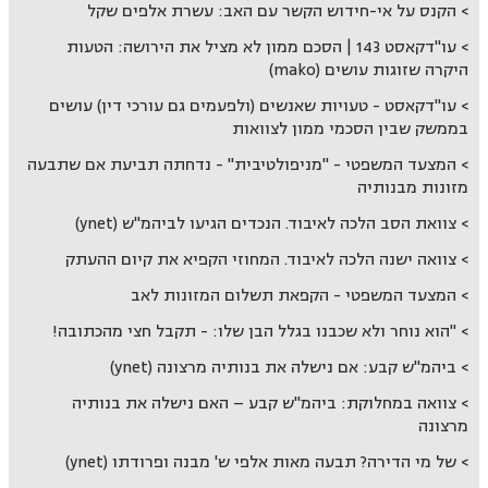
הקנס על אי-חידוש הקשר עם האב: עשרת אלפים שקל
עו"דקאסט 143 | הסכם ממון לא מציל את הירושה: הטעות
היקרה שזוגות עושים (mako)
עו"דקאסט - טעויות שאנשים (ולפעמים גם עורכי דין) עושים
בממשק שבין הסכמי ממון לצוואות
המצעד המשפטי - "מניפולטיבית" - נדחתה תביעת אם שתבעה
מזונות מבנותיה
צוואת הסב הלכה לאיבוד. הנכדים הגיעו לביהמ"ש (ynet)
צוואה ישנה הלכה לאיבוד. המחוזי הקפיא את קיום ההעתק
המצעד המשפטי - הקפאת תשלום המזונות לאב
"הוא נוחר ולא שכבנו בגלל הבן שלו: - תקבל חצי מהכתובה!
ביהמ"ש קבע: אם נישלה את בנותיה מרצונה (ynet)
צוואה במחלוקת: ביהמ"ש קבע – האם נישלה את בנותיה
מרצונה
של מי הדירה? תבעה מאות אלפי ש' מבנה ופרודתו (ynet)