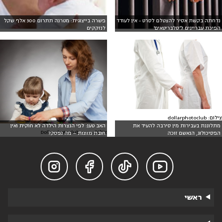
נדחתה בקשת אסיר להצטלם לסרט - אין לעודד
פשרה בייצוגית: מטרנה תתרום 300 אלף שקל
הפיכת עבריינים ל'סלבריטאים'
לנזקקים
צילום: dollarphotoclub
מתלוננת בעבירות מין סירבה להעיד את
האב טען: לפי הנצרות הילדה לא חוקית ואין
צילום: Dollarphotoclub.com
הפסיכולוג, הנאשם זוכה
חובת מזונות – מה נפסק?




ראשי