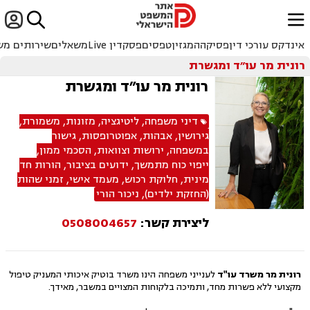


ﱐ
אינדקס עורכי דין
פסיקה
המגזין
טפסים
פסקדין Live
משאלים
שירותים מש
רונית מר עו״ד ומגשרת
רונית מר עו״ד ומגשרת
דיני משפחה
,
ליטיגציה
,
מזונות
,
משמורת
,
גירושין
,
אבהות
,
אפוטרופסות
,
גישור
במשפחה
,
ירושות וצוואות
,
הסכמי ממון
,
ייפוי כוח מתמשך
,
ידועים בציבור
,
הורות חד
מינית
,
חלוקת רכוש
,
מעמד אישי
,
זמני שהות
(החזקת ילדים)
,
ניכור הורי
ליצירת קשר:
0508004657
רונית מר משרד עו"ד
לענייני משפחה הינו משרד בוטיק איכותי המעניק טיפול
מקצועי ללא פשרות מחד, ותמיכה בלקוחות המצויים במשבר, מאידך.