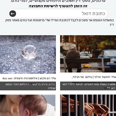
עדכונים, פסקי דין חשובים וניתוחים מקצועיים, לפני כולם.
זה הזמן להצטרף לרשימת התפוצה
במשלוח הטופס אני מסכים לקבל לכתובת המייל שלי פרסומות ועדכונים מאתר פסק
דין
עו"ד יחזקאל חרלף | צילום: חגי חרלף,
עו"ד רם גלבוע | אילוסטרציה חיצונית: Bas van
אילוסטרציה: Mykyta Martynenko on
den Eijkhof on Unsplash
אושרה צוואת מנוח לאחיינו: "בניגוד לילדיי הוא
יהלום נהרס בליטוש – היהלומן הוכר כנפגע
Unsplash
דאג לי"
עבודה