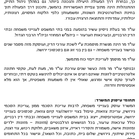
כך, נבחרת דרך הפעולה היעילה והנכונה ביותר. גם במהלך ניהול התיק,
ההתנהלות הינה מתוך צפיית האפשרויות בהמשך, ותכנון דרך הפעולה תוך
בחינת האלטרנטיבות השונות, ומשמעותן כלפי הלקוח המסוים, רצונותיו,
יכולותיו, עמדותיו והתוצאה הרצויה עבורו.
עו"ד מר בעלת ניסיון עשיר בהופעה בפני בתי המשפט לענייני משפחה ובתי
הדין הרבניים, ובערכאות הערעור – ביהמ"ש המחוזי וביה"ד הרבני הגדול.
עו"ד מר הינה מגשרת מוסמכת ע"י לשכת עורכי הדין, ועוסקת מזה מספר שנים
בגישור בענייני משפחה – גם בין בני זוג וגם בסכסוכי ירושה.
עו"ד מר מוסמך לעריכת ייפוי כוח מתמשך.
ובנוסף עו"ד מר מזה כעשר שנים עורכת עו"ד מר, מעת לעת, טקסי חתונה
אלטרנטיביים לזוגות שאינם רוצים או אינם יכולים להינשא בטקס דתי, ובוחרים
לערוך טקס אישי ומרגש, שאולי אין לו משמעות משפטית, אך הוא מלא
אופטימיות וחדווה.
תחומי עיסוק המשרד:
המשרד עוסק בענייני משפחה, לרבות עריכת הסכמי ממון ,עריכת הסכמי
גירושין, עריכת צוואות, טיפול בצוי ירושה/צוי קיום צוואה, סכסוכים בענייני
ירושה, אפוטרופסות, ייצוג בבית המשפט לענייני משפחה ובבתי דין רבניים,
כולל ערכאות ערעור, בכל הנושאים הרלבנטיים (מזונות – מזונות ילדים
ומזונות אישה, משמורת והסדרי ראייה, איזון משאבים, חלוקת רכוש, צוי הגנה,
פירוק שיתוף, גירושין, שלום בית, כתובה, וכל השאר), וגישור בכל התחומים