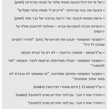
של מי הדירה? תבעה מאות אלפי ש' מבנה ופרודתו (ynet)
תבעה את בנה ופרודתו: "חייבים לי מאות אלפי שקלים"
אישה נשואה תבעה: אני ידועה בציבור של גבר אחר (ynet)
הזמינה חברה לנחם את אביה – ונאלצה להיאבק מולה על
ירושתו
המצעד המשפטי- תבעו את הגרוש של בתם: "תחזיר כספים
שנתנו לדירה"
עו"דקאסט - סכסוכי גירושין – לא רק על הבית והכסף.
המצעד המשפטי- סבלה מאלימות וביקשה להגר: השופט: "חכי
לתסקיר"
המצעד המשפטי-פסיקה מפתיעה: "זה שאשתך לא עובדת לא
פוטר אותך ממזונות"
עו"דקאסט 73 | היום שאחרי הגירושין (mako)
הותיר אחריו חבר: גם לחד-מיניים מגיע להתאבל (mako)
הותיר אחריו חבר: גם לחד-מיניים מגיע להתאבל