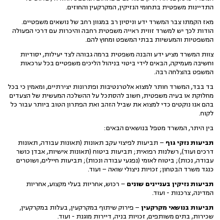
התדיינות משפטית בתחומי הנזיקין, המקרקעין והחוזים.
מאז הקמתו צבר המשרד ידע וניסיון רב במגוון רחב של נושאים משפטיים.
הודות לכך יש למשרד זווית ראייה משפטית רחבה והיכרות עם דרכי הפעולה
המשפטיות והמעשיות בבתי המשפט ומחוץ להם.
צוות המשרד מציע ידע והבנה משפטית ברמה גבוהה לצד יעילות, יסודיות
וחשיבה מעמיקה, הבאים לידי ביטוי בניהול הליכים משפטיים בכל ערכאות
המשפט בהצלחה רבה.
בד בבד, המשרד חותר למצוא אלטרנטיבות ופתרונות יצירתיים, ומאמין כי בכל
מחלוקת או בעיה משפטית, חשוב להסתכל על ההשלכה המעשית של הצעדים
בהם אנו נוקטים כדי למצוא את שביל הזהב ואת הפתרון הטוב ביותר עבור כל
לקוח.
בין היתר, המשרד מטפל בנושאים הבאים:
תביעות נזקי גוף
– תביעות לפיצוי עקב תאונות (תאונות עבודה, תאונות
דרכים ועוד), רשלנות רפואית; תביעות ביטוח (תאונות אישיות, אבדן כושר
עבודה, נכות); ביטוח לאומי (נפגעי עבודה ונכות); תביעות חיילים, ושוטרים
כנגד משרד הבטחון; זכויות ניצולי שואה – ועוד.
תביעות נזיקין בעניינים שונים
– רכוש, אחריות בעלי מקצוע, אחריות
המדינה, צרכנות - ועוד.
תביעות בנושאי מקרקעין
– פירוק שיתוף במקרקעין, בעלות במקרקעין,
שכירות, בתים משותפים, זכויות בניה, דיירות מוגנת - ועוד.