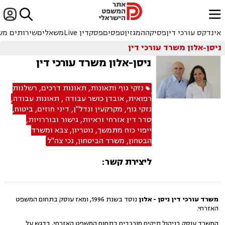


ﱐ
אינדקס עורכי דין
פסיקה
המגזין
טפסים
פסקדין Live
משאלים
שירותים מש
ניסן-אלון משרד עורכי דין
ניסן-אלון משרד עורכי דין
נזקי גוף ותאונות
,
תאונות דרכים
,
רשלנות
רפואית
,
אובדן כושר עבודה
,
תאונות עבודה
,
נזקי גוף
,
מקרקעין ונדל"ן
,
דיני חוזים
,
ביטוח
,
סדר דין אזרחי וראיות
,
גישור ובוררויות
,
ייפוי כוח מתמשך
,
נוטריון
,
צבא ומשרד
הבטחון
,
משרד הביטחון
,
נכי צה"ל
ליצירת קשר:
משרד עורכי דין ניסן - אלון
נוסד בשנת 1996, ומאז עוסק בתחום המשפט
האזרחי.
המשרד עוסק בניהול תיקים מורכבים בתחום המשפט האזרחי, בדגש על