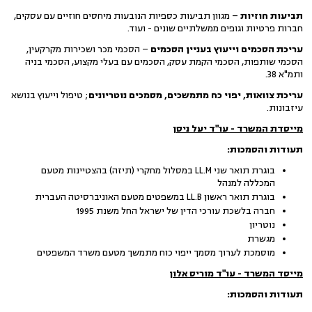
תביעות חוזיות
– מגוון תביעות כספיות הנובעות מיחסים חוזיים עם עסקים,
חברות פרטיות וגופים ממשלתיים שונים - ועוד.
עריכת הסכמים וייעוץ בעניין הסכמים
– הסכמי מכר ושכירות מקרקעין,
הסכמי שותפות, הסכמי הקמת עסק, הסכמים עם בעלי מקצוע, הסכמי בניה
ותמ"א 38.
עריכת צוואות, יפוי כח מתמשכים, מסמכים נוטריונים
; טיפול וייעוץ בנושא
עיזבונות.
מייסדת המשרד - עו"ד יעל ניסן
תעודות והסמכות:
בוגרת תואר שני LL.M במסלול מחקרי (תיזה) בהצטיינות מטעם
המכללה למנהל
בוגרת תואר ראשון LL.B במשפטים מטעם האוניברסיטה העברית
חברה בלשכת עורכי הדין של ישראל החל משנת 1995
נוטריון
מגשרת
מוסמכת לערוך מסמך ייפוי כוח מתמשך מטעם משרד המשפטים
מייסד המשרד - עו"ד מוריס אלון
תעודות והסמכות: