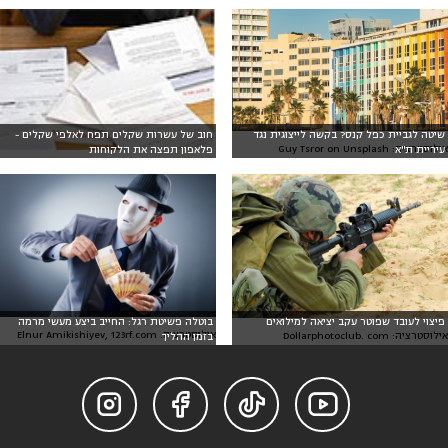
שיטה לגביית כפל קנס? בקשה לייצוגית נגד
חוב של עשרות שקלים תפח לאלפי שקלים -
אילוסטרציה: Guy Tsror on Unsplash
עיריית ת"א
פלאפון תפצה את הלקוחות
פיצוי לעובד שפוטר עקב יציאה למילואים
בוטלה פשיטת רגל: החייב ביצע מעשי מרמה
אילוסטרציה: Elnur Amikishiyev, 123rf.com
אילוסטרציה: Dollarphotoclub. com
בזמן ההליך



