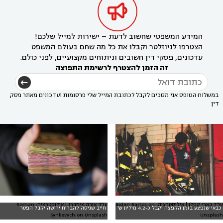

המידע המשפטי שחשוב לדעת – ישירות למייל שלכם!
הצטרפו לניוזלטר וקבלו את כל מה שחם בעולם המשפט
עדכונים, פסקי דין חשובים וניתוחים מקצועיים, לפני כולם.
זה הזמן להצטרף לרשימת התפוצה
במשלוח הטופס אני מסכים לקבל לכתובת המייל שלי פרסומות ועדכונים מאתר פסק
דין
עו"ד בארי קפלן | אילוסטרציה: Aidan Bartos on
עו"ד אורה צימברג | אילוסטרציה: Roman
כבאי שנפצע בזמן הקפצה יקבל כ-4.2 מיליון ש'
חייב שניסה להבריח ירושה יקבל הפטר
Synkevych on Unsplash
Unsplash