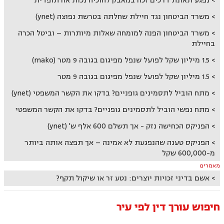
נפגע תאונת דרכים זכה במאבק להוכיח נכות אורתופדית
משרד הביטחון נגד חיילת שחלתה בטרשת נפוצה (ynet)
משרד הביטחון הפנה למומחה שאלות מיותרות – וביטל הכרה
בחיילת
1.5 מיליון שקל לפועל שנפל מפיגום בגובה 9 מטר (mako)
1.5 מיליון שקל לפועל שנפל מפיגום בגובה 9 מטר
מתח הוביל לתסמינים גופניים? בדקו את הקשר המשפטי (ynet)
מתח נפשי הוביל לתסמינים גופניים? בדקו את הקשר המשפטי
הפניקס הכחישה נזק - אך תשלם 600 אלף ש' (ynet)
הפניקס טענה שהנפגעת לא אמינה – אך תפצה אותה ביותר
מ-600,000 שקל
מאמרים
אשם בדיני זכויות יוצרים: נטע זר או שיקול תקף?
חיפוש עורך דין לפי עיר