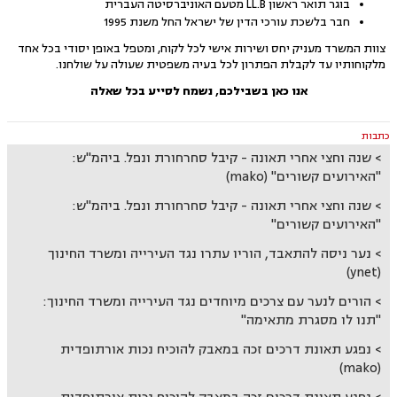
בוגר תואר ראשון LL.B מטעם האוניברסיטה העברית
חבר בלשכת עורכי הדין של ישראל החל משנת 1995
צוות המשרד מעניק יחס ושירות אישי לכל לקוח, ומטפל באופן יסודי בכל אחד
מלקוחותיו עד לקבלת הפתרון לכל בעיה משפטית שעולה על שולחנו.
אנו כאן בשבילכם, נשמח לסייע בכל שאלה
כתבות
שנה וחצי אחרי תאונה - קיבל סחרחורת ונפל. ביהמ"ש:
"האירועים קשורים" (mako)
שנה וחצי אחרי תאונה - קיבל סחרחורת ונפל. ביהמ"ש:
"האירועים קשורים"
נער ניסה להתאבד, הוריו עתרו נגד העירייה ומשרד החינוך
(ynet)
הורים לנער עם צרכים מיוחדים נגד העירייה ומשרד החינוך:
"תנו לו מסגרת מתאימה"
נפגע תאונת דרכים זכה במאבק להוכיח נכות אורתופדית
(mako)