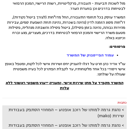
מול לשכות תביעות - תעבורה, פרקליטויות, רשות הרישוי, המכון הרפואי
לבטיחות בדרכים וכן בוועדת הערר.
המשרד עוסק בכל תחומי התעבורה, החל מדו"חות (לצורך ביטול נקודות),
דו"חות מסוג הזמנה לדין (נהיגה בשכרות, נהיגה תחת השפעת סמים, עבירות
מהירות גבוהה, נהיגה בזמן פסילה), ביטול פסילה והשבתה מנהלית, פסילות
מטעם משרד הרישוי והמכון הרפואי לבטיחות בדרכים, מעצרים, פגע וברח
וכיוצא באלה.
פרסומים:
עמוד הפייסבוק של המשרד
עו"ד אדיר כהן חרט על דגלו להעניק יחס ושירות אישי לכל לקוח, ומטפל באופן
אישי ויסודי בכל אחד מלקוחותיו, עד לקבלת הפתרון לכל בעיה משפטית
שעולה על שולחנו
.
המשרד מקפיד על מתן שירות אישי, ומעניק ייעוץ משפטי ראשוני ללא
עלות
כתבות
נהגת גרמה למותו של רוכב אופנוע – המחוזי הסתפק בעבודות
שירות (mako)
נהגת גרמה למותו של רוכב אופנוע – המחוזי הסתפק בעבודות