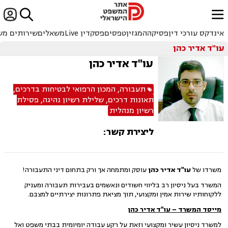


ﱐ
אינדקס עורכי דין
פסיקה
המגזין
טפסים
פסקדין Live
משאלים
שירותים מש
עו"ד אדיר כהן
עו"ד אדיר כהן
תעבורה
,
המכון הרפואי לבטיחות בדרכים
,
תאונות דרכים
,
שלילת רשיון נהיגה
,
פסילת
רשיון מנהלית
ליצירת קשר:
משרדו של
עו"ד אדיר כהן
עוסק ומתמחה אך ורק בתחום דיני התעבורה!
המשרד בעל ניסיון רב בליווי חשודים ונאשמים בעבירות תעבורה ומעניק
ללקוחותיו שירות אמין ומקצועי, תוך מציאת פתרונות יצירתיים למצבם.
מייסד המשרד – עו"ד אדיר כהן
למשרד ניסיון עשיר ומקצועי וזאת על רקע עבודה יומיומית בבתי משפט ואל