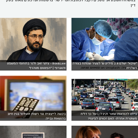
במשלוח הטופס אני מסכים לקבל לכתובת המייל שלי פרסומות ועדכונים מאתר פסק
דין
"שיבא" ישלם 2.8 מיליון ש' לצעיר שנותח בצורה
Box&Law - ציוצי זאב ולנר בתחומי המשפט
אילוסטרציה: JAFAR AHMED on Unsplash
רשלנית
והאגרוף | "הפנטום מטהרן"
צייתו להוראות שוטר וקיבלו בשל כך דו"ח
בקשה לייצוגית נגד רשות השידור בגין חיוב
משוטרת אחרת- האם זכאים לפיצוי?
בהוצאות גבייה