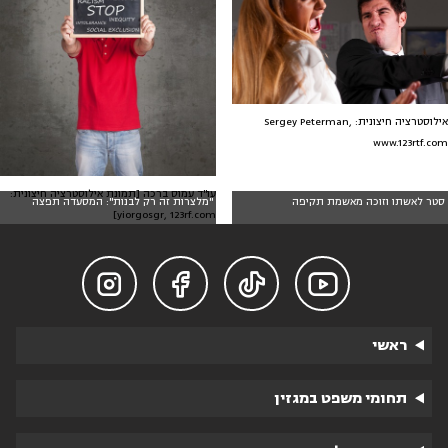
אילוסטרציה חיצונית: Sergey Peterman,
www.123rtf.com
עו"ד עמוס ברכה [תמונת אילוסטרציה חיצונית:
סטר לאשתו וזוכה מאשמת תקיפה
"מלצרות זה רק לבנות": המסעדה תפצה
yiorgosgr, 123rf.com]




ראשי
תחומי משפט במגזין