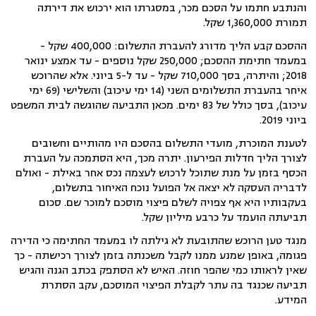
והנתבע חתמו על הסכם מכר, במסגרתו הוא ירכוש את דירתה
תמורת 1,360,000 שקל.
ההסכם קבע הליך מדורג להעברת התשלום: 400,000 שקל -
במעמד חתימת ההסכם; 250,000 שקל נוספים - עד אמצע ינואר
2018; והיתרה, בסך 710,000 שקל - עד ל-5 ביוני. אלא שהרוכש
איחר בהעברת התשלומים השני (14 ימי עיכוב) והשלישי (69 ימי
עיכוב), בסך כולל של 83 ימים. מכאן התביעה שהוגשה לבית המשפט
ביוני 2019.
לטענת המוכרת, מועדי התשלום בהסכם היו מהותיים וחשובים
לצורך הליך חדלות הפירעון. יתרה מכך, היא הסתמכה על העברת
הכסף בזמן על מנת שתוכל לרכוש לעצמה נכס אחר באילת - ואולם
לדבריה העסקה לא יצאה אל הפועל נוכח האיחור בתשלום,
בעקבותיו היא אף צפויה לשלם פיצוי מוסכם למוכר שם. סכום
תביעתה הועמד על כרבע מיליון שקל.
מנגד טען הרוכש שהתובעת לא גילתה לו במעמד החתימה כי הדירה
פגומה, באופן שמנע ממנו לקבל משכנתה בזמן לצורך רכישתה - כך
שאין לראותו כמי שהפר חוזה. האיש לא הסתפק בכתב הגנה והגיש
תביעה שכנגד בה עתר לקבלת הפיצוי המוסכם, עקב הסתרת
המידע.