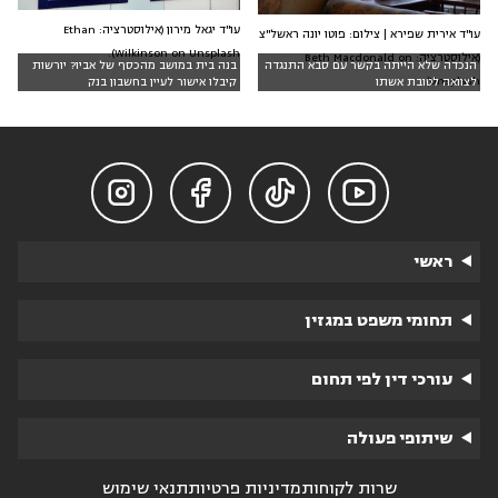
עו"ד יגאל מירון (אילוסטרציה: Ethan
עו"ד אירית שפירא | צילום: פוטו יונה ראשל"צ
Wilkinson on Unsplash).
(אילוסטרציה: Beth Macdonald on
הנכדה שלא הייתה בקשר עם סבא התנגדה
בנה בית במושב מהכסף של אביו? יורשות
Unsplash)
לצוואה לטובת אשתו
קיבלו אישור לעיין בחשבון בנק




ראשי
תחומי משפט במגזין
עורכי דין לפי תחום
שיתופי פעולה
שרות לקוחות
מדיניות פרטיות
תנאי שימוש