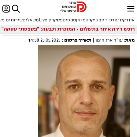


ﱐ
אינדקס עורכי דין
פסיקה
המגזין
טפסים
פסקדין Live
משאלים
שירותים מש
רוכש דירה איחר בתשלום - המוכרת תבעה: "פספסתי עסקה"
מאת:
עו"ד ארז הימן
|
תאריך פרסום
:
25.05.2025 14:58