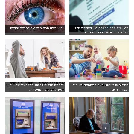
פיצוי של 70,000 ש"ח בגין העתקת מלל
נפגע בעינו ממסור ויפוצה במיליון שקלים
מאתר אינטרנט של חברה מתחרה
עו"ד תמרה רפאלוב [אילוסטרציה חיצונית:
אילוסטרציה: Jozef Polc, 123rf.com
הילדים עברו לאב: האם מתחמקת מטיפול
נדחתה תביעה לביטול הסכם גירושין: ניסיון
oneinchpunch,123RF]
ומפרה צווים
נואש לחמוק מהתחייבויות