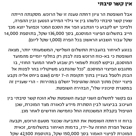
אין קשר סיבתי
אבל השופטת הר ציון דחתה טענה זו של הרוכש. מסקנתה הייתה
שאין קשר סיבתי כלשהו בין אי גילוי המידע הנטען ובין ההפרה,
ולפיכך יש לקבוע כי הנתבע הפר את הסכם המכר וכפועל יוצא מכך
חייב בתשלום הפיצוי המוסכם, בסך 136,000 שקל, בתוספת 14,000
שקל עבור השבוע הראשון בכל הפרה (1,000 שקל ליום).
בנוגע לאיחור בהעברת התשלום השלישי, המשמעותי יותר, מצאה
השופטת כי בא-כוח הרוכש פנה לבנק רק בחלוף יומיים מהמועד
המוסכם, וביקש לפנות לשמאי רק שבוע לאחר המועד החוזי, בו
מתגבש הפיצוי המוסכם.
"ככל שהנתבע משיקוליו בחר לפנות אל
הבנק ולטפל בעניין בתוך תקופת ה-7 ימים (שגם ביחס אליה נקבע
פיצוי יומי) מתוך הנחה שהטיפול יושלם במהירות - הרי שעניין זה
במסגרת סיכוניו שלו", הבהירה השופטת.
גם בקשר לתשלום השני קבעה השופטת שלא הוכח קשר סיבתי בין
העיכוב בביצועו לבין הסתרת מידע לכאורה מצד המוכרת, שכן
הטיפול בקבלת המשכנתה החל כחמישה חודשים לאחר מכן.
ברוח זו דחתה השופטת את התביעה שכנגד מטעם הרוכש, וקבעה
שבשל הפרת החוזה על-ידו, בדמות האיחור בתשלומים, זכאית
המוכרת לפיצוי האמור בסך 150,000 שקל, בתוספת 42,500 שקל