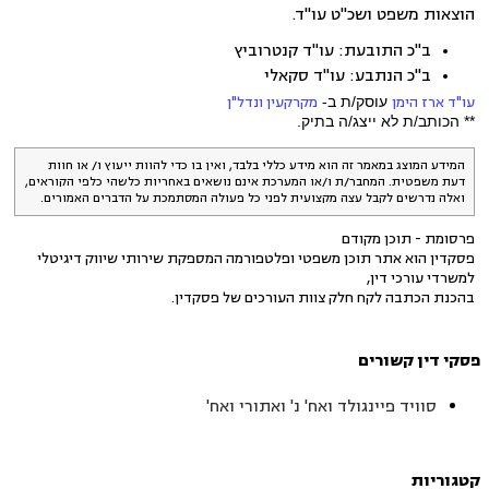
הוצאות משפט ושכ"ט עו"ד.
ב"כ התובעת: עו"ד קנטרוביץ
ב"כ הנתבע: עו"ד סקאלי
עו"ד ארז הימן
עוסק/ת ב-
מקרקעין ונדל"ן
** הכותב/ת לא ייצג/ה בתיק.
המידע המוצג במאמר זה הוא מידע כללי בלבד, ואין בו כדי להוות ייעוץ ו/ או חוות
דעת משפטית. המחבר/ת ו/או המערכת אינם נושאים באחריות כלשהי כלפי הקוראים,
ואלה נדרשים לקבל עצה מקצועית לפני כל פעולה המסתמכת על הדברים האמורים.
פרסומת - תוכן מקודם
פסקדין הוא אתר תוכן משפטי ופלטפורמה המספקת שירותי שיווק דיגיטלי
למשרדי עורכי דין,
בהכנת הכתבה לקח חלק צוות העורכים של פסקדין.
פסקי דין קשורים
סוויד פיינגולד ואח' נ' ואתורי ואח'
קטגוריות