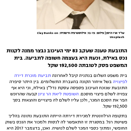
עו"ד ארז הימן | צילום: פז בר. אילוסטרציה חיצונית: Clay Banks on
Unsplash
התובעת טענה שעקב
83 ימי העיכוב נבצר ממנה לקנות
נכס באילת, וכעת היא בעצמה חשופה לתביעה. בית
המשפט פסק לטובתה 192,500 שקל
בית משפט השלום בנתניה קיבל לאחרונה
תביעת מוכרת דירה
לפיצויה
בשל איחור הקונה בהעברת התשלומים. בין היתר סיפרה
התובעת שנוכח העיכוב פספסה עסקת נדל"ן באילת, וכי היא אף
צפויה לשלם פיצוי מוסכם.
השופטת ליאת הר ציון
קבעה שהרוכש
הפר את הסכם המכר, ולכן עליו לשלם לה פיצויים והוצאות בסך
192,500 שקל.
בתקופה הרלוונטית למכירת דירתה הייתה התובעת נתונה בהליך
פשיטת רגל. במסגרת זו התאפשר לה לנסות ולמכור את הנכס בשוק
החופשי, ומתוך כספי המכר לשלם לנושיה. ואכן, בדצמבר 2017 היא