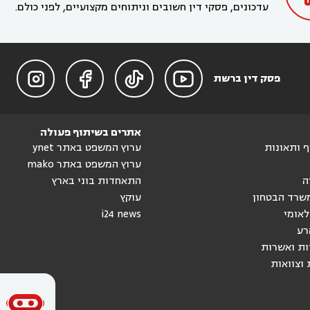
עדכונים, פסקי דין חשובים וניתוחים מקצועיים, לפני כולם.




פסק דין ברשת
אתרים בשיתוף פעולה
וף ותאונות
ערוץ המשפט באתר ynet
ערוץ המשפט באתר mako
ה
התאחדות בוני בארץ
שרד הבטחון
עוקץ
לאומי
i24 news
רע
ות ואשרות
 וצוואות