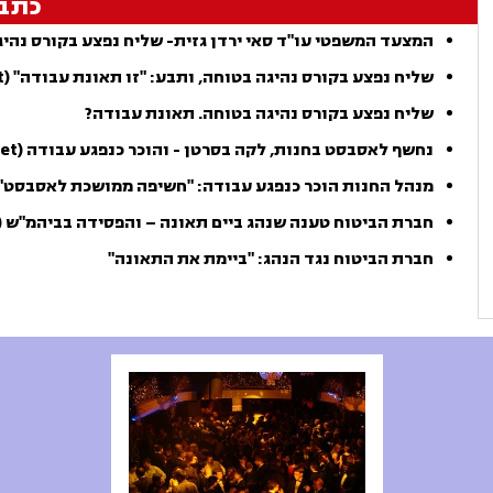
כתב
המצעד המשפטי עו"ד סאי ירדן גזית- שליח נפצע בקורס נהי
שליח נפצע בקורס נהיגה בטוחה, ותבע: "זו תאונת עבודה" (ynet)
שליח נפצע בקורס נהיגה בטוחה. תאונת עבודה?
נחשף לאסבסט בחנות, לקה בסרטן - והוכר כנפגע עבודה (ynet)
מנהל החנות הוכר כנפגע עבודה: "חשיפה ממושכת לאסבסט"
חברת הביטוח טענה שנהג ביים תאונה – והפסידה בביהמ"ש (ynet)
חברת הביטוח נגד הנהג: "ביימת את התאונה"