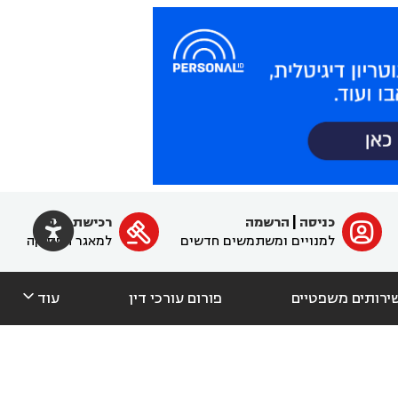

כניסה
|
הרשמה
רכישת מנוי
ﱐ

למנויים ומשתמשים חדשים
למאגר הפסיקה

ירותים משפטיים
פורום עורכי דין
עוד