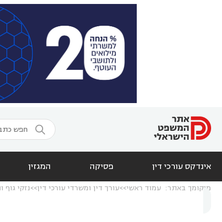

אינדקס עורכי דין
פסיקה
המגזין
מיקומך באתר:
עמוד ראשי
עורך דין ומשרדי עורכי דין
נזקי גוף ו