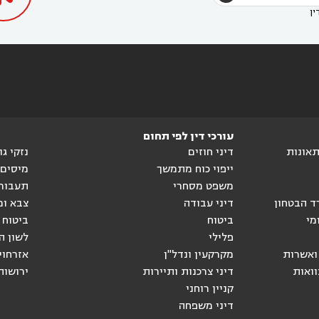
ין
עורכי דין לפי תחום
ותאונות
דיני חוזים
נזקי ג
ייפוי כוח מתמשך
מיסים
משפט מסחרי
תעבור
ד הבטחון
דיני עבודה
צבא ומ
מי
ביטוח
ביטוח 
פלילי
לשון ה
ואשרות
מקרקעין ונדל"ן
אזרחוי
וואות
דיני צרכנות ותיירות
ירושות
קניין רוחני
דיני משפחה