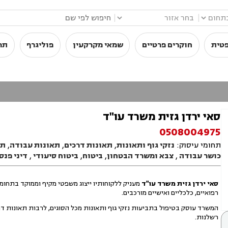
|
|
פטית
חוקרים פרטיים
שמאי מקרקעין
פוליגרף
תר
סאי ירדן גזית משרד עו"ד
0508004975
תחומי עיסוק:
נזקי גוף ותאונות
,
תאונות דרכים
,
תאונות עבודה
,
תא
כושר עבודה
,
צבא ומשרד הבטחון
,
ביטוח
,
ביטוח סיעודי
,
דיני פנס
סאי ירדן גזית משרד עו"ד
מעניק ללקוחותיו ייצוג משפטי מקיף וממוקד בתחומי 
רפואיים, כלכליים ואישיים מורכבים.
המשרד עוסק בטיפול בתביעות נזקי גוף ותאונות מכל הסוגים, לרבות תאונות דר
רשלנות.