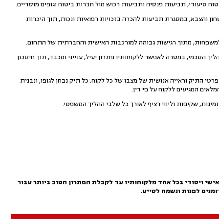
טוח סיעודי, תביעות פנסיה ותביעות רכוש מול חברות ביטוח וגופים מוסדיים.
ון והצבא, במסגרת תביעות להכרה בזכויות רפואיות ונכות, תוך היכרות
למשפחות, מתוך רגישות גבוהה למורכבות האישית והחברתית של התחום.
יך הסכמי, במטרה לאפשר ללקוחותיו פתרון יעיל, ענייני ומכבד, תוך חיסכון
 התיק וראייה אנושית של מצבו של כל לקוח. כל תיק נבחן לגופו, ונבנית
אים המגיעים ללקוח על פי דין.
נות, שקיפות וליווי רציף לאורך כל שלבי ההליך המשפטי.
ישי ויסודי בכל אחד מלקוחותיו עד לקבלת הפתרון הטוב ביותר עבור
זמנים לפנות ונשמח לסייע.