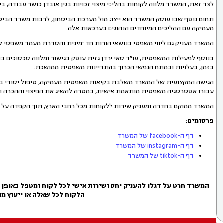
לצד זאת, המשרד מלווה לקוחות בהליכי מיצוי זכויות בגין אובדן כושר עבודה, בי
תחום נוסף שבו עוסק המשרד הוא ייצוג מול מערכת הביטחון, לרבות משרד הביטח
מעמיקה עם ההליכים המיוחדים הנהוגים בערכאות אלה.
המשרד מעניק גם ליווי משפטי בנושאי הורות חד־מינית והסדרת מעמד משפטי 
בנוסף לפעילות המשפטית, עו״ד סאי ירדן גזית עוסק בגישור ומלווה סכסוכים בהל
בזמן, בעלויות ובמתח הנפשי הכרוך בהתדיינות משפטית ממושכת.
הגישה המקצועית של המשרד משלבת בקיאות משפטית מעמיקה, טיפול יסודי בפרטי
עבורו אסטרטגיה משפטית מותאמת אישית, במטרה להשיג את הפיצוי וההכרה המל
המשרד ממוקם בחדרה ומעניק שירות ללקוחות מכל רחבי הארץ, תוך הקפדה על זמי
פרסומים:
דף ה-facebook של המשרד
דף ה-instagram של המשרד
דף ה-tiktok של המשרד
המשרד חרט על דגלו להעניק יחס ושירות אישי לכל לקוח ומטפל באופן א
הלקוח
לכל שאלה או ייעוץ מו