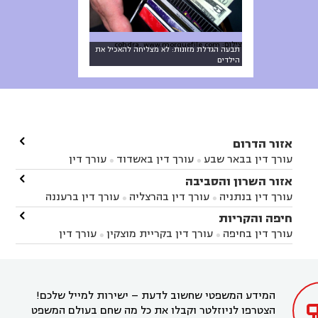
צילום: cohdra, www.morguefile.com
תבעה הגדלת מזונות: לא מצליחה להאכיל את
הילדים

אזור הדרום
עורך דין בבאר שבע
עורך דין באשדוד
עורך דין


באשקלון
עורך דין בבאר טוביה
עורך דין בגן יבנה

אזור השרון והסביבה



עורך דין בניר הבנים
עורך דין בערד
עורך דין בקיבוץ


עורך דין בנתניה
עורך דין בהרצליה
עורך דין ברעננה


זיקים
עורך דין בנתיבות
עורך דין בקרית מלאכי



עורך דין בחדרה
עורך דין בכפר סבא
עורך דין בהוד

חיפה והקריות



השרון
עורך דין באבן יהודה
עורך דין בבנימינה



עורך דין בחיפה
עורך דין בקריית מוצקין
עורך דין


עורך דין בחריש
עורך דין בקיסריה
עורך דין בקדימה


בקרית מוצקין
עורך דין בקריית אתא
עורך דין


עורך דין ברמת השרון
עורך דין בתל מונד



בקריית חיים
עורך דין בקרית ביאליק
עורך דין


בחדרה

המידע המשפטי שחשוב לדעת – ישירות למייל שלכם!
הצטרפו לניוזלטר וקבלו את כל מה שחם בעולם המשפט