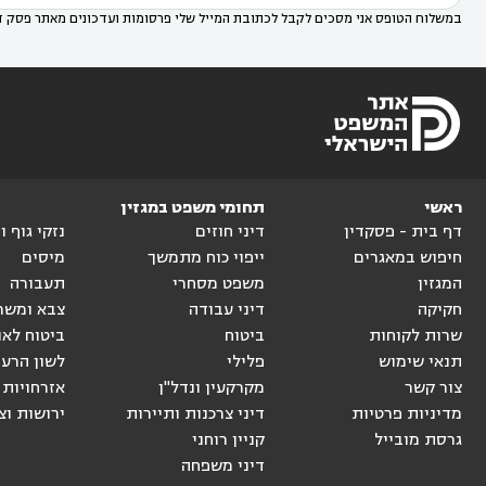
במשלוח הטופס אני מסכים לקבל לכתובת המייל שלי פרסומות ועדכונים מאתר פסק ד
ראשי
תחומי משפט במגזין
דף בית - פסקדין
דיני חוזים
נזקי גוף 
חיפוש במאגרים
ייפוי כוח מתמשך
מיסים
המגזין
משפט מסחרי
תעבורה
חקיקה
דיני עבודה
צבא ומשר
שרות לקוחות
ביטוח
ביטוח לאו
תנאי שימוש
פלילי
לשון הרע
צור קשר
מקרקעין ונדל"ן
אזרחויות 
מדיניות פרטיות
דיני צרכנות ותיירות
ירושות וצ
גרסת מובייל
קניין רוחני
דיני משפחה