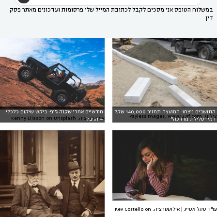
במשלוח הטופס אני מסכים לקבל לכתובת המייל שלי פרסומות ועדכונים מאתר פסק
דין
התושבים ניצחו: המועצה תחזיר 140,000 שקל
חודשיים אחרי שקנה ג'יפ: ביקש שיקום כלכלי
צילום: PaylessImages, www.123rf.com
אילוסטרציה: Kenny Eliason on Unsplash
דמי "סלילת מדרכה"
– וקיבל
עו"ד סיגל אסייג | אילוסטרציה: Kev Costello on