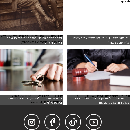
Unsplash
עו"ד לאון אמיראס (צילום: יוסי זמיר, אילוסטרציה:
על רקע מסרון בעייתי: לא תירש את בן-זוגה
בלי ההסכם שאבד: בעלי חנות הוכיחו שהם
Museums Victoria, Unsplash)
כ"ידועה בציבור"
דיירים מוגנים
עו"ד כפיר יפת [צילום תמונת אילוסטרציה
תמונת אילוסטרציה: Andriy Popov, 123rf
עירייה סירבה להנפיק אישור היעדר חובות
הרתיע שוכרים חלופיים, ויפצה את השוכר
חיצונית: thodonal, 123RF]
בגלל חוב מלפני 22 שנה
בכ-60 אלף ש'



