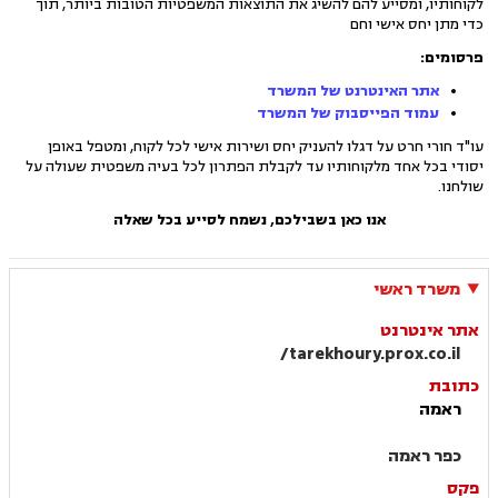
לקוחותיו, ומסייע להם להשיג את התוצאות המשפטיות הטובות ביותר, תוך
כדי מתן יחס אישי וחם
פרסומים:
אתר האינטרנט של המשרד
עמוד הפייסבוק של המשרד
עו"ד חורי חרט על דגלו להעניק יחס ושירות אישי לכל לקוח, ומטפל באופן
יסודי בכל אחד מלקוחותיו עד לקבלת הפתרון לכל בעיה משפטית שעולה על
שולחנו.
אנו כאן בשבילכם, נשמח לסייע בכל שאלה
משרד ראשי
אתר אינטרנט
tarekhoury.prox.co.il/
כתובת
ראמה
כפר ראמה
פקס