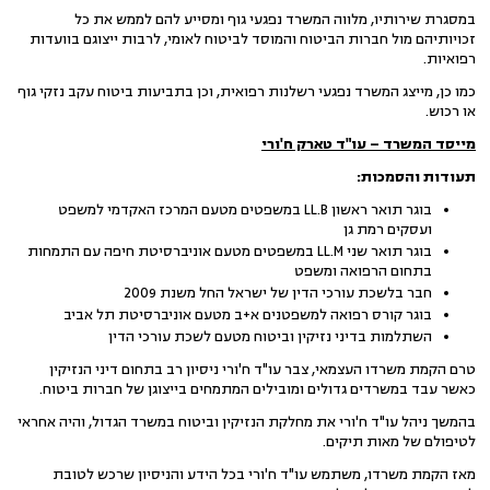
במסגרת שירותיו, מלווה המשרד נפגעי גוף ומסייע להם לממש את כל
זכויותיהם מול חברות הביטוח והמוסד לביטוח לאומי, לרבות ייצוגם בוועדות
רפואיות.
כמו כן, מייצג המשרד נפגעי רשלנות רפואית, וכן בתביעות ביטוח עקב נזקי גוף
או רכוש.
מייסד המשרד – עו"ד טארק ח'ורי
תעודות והסמכות:
בוגר תואר ראשון LL.B במשפטים מטעם המרכז האקדמי למשפט
ועסקים רמת גן
בוגר תואר שני LL.M במשפטים מטעם אוניברסיטת חיפה עם התמחות
בתחום הרפואה ומשפט
חבר בלשכת עורכי הדין של ישראל החל משנת 2009
בוגר קורס רפואה למשפטנים א+ב מטעם אוניברסיטת תל אביב
השתלמות בדיני נזיקין וביטוח מטעם לשכת עורכי הדין
טרם הקמת משרדו העצמאי, צבר עו"ד ח'ורי ניסיון רב בתחום דיני הנזיקין
כאשר עבד במשרדים גדולים ומובילים המתמחים בייצוגן של חברות ביטוח.
בהמשך ניהל עו"ד ח'ורי את מחלקת הנזיקין וביטוח במשרד הגדול, והיה אחראי
לטיפולם של מאות תיקים.
מאז הקמת משרדו, משתמש עו"ד ח'ורי בכל הידע והניסיון שרכש לטובת