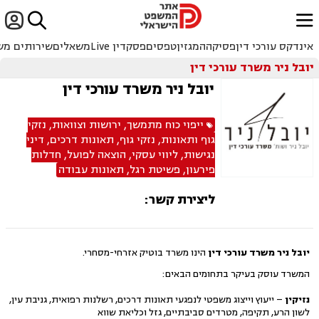


ﱐ
אינדקס עורכי דין
פסיקה
המגזין
טפסים
פסקדין Live
משאלים
שירותים מש
יובל ניר משרד עורכי דין
יובל ניר משרד עורכי דין
ייפוי כוח מתמשך
,
ירושות וצוואות
,
נזקי
גוף ותאונות
,
נזקי גוף
,
תאונות דרכים
,
דיני
נגישות
,
ליווי עסקי
,
הוצאה לפועל
,
חדלות
פירעון
,
פשיטת רגל
,
תאונות עבודה
ליצירת קשר:
יובל ניר משרד עורכי דין
הינו משרד בוטיק אזרחי-מסחרי.
המשרד עוסק בעיקר בתחומים הבאים:
נזיקין
– ייעוץ וייצוג משפטי לנפגעי תאונות דרכים, רשלנות רפואית, גניבת עין,
לשון הרע, תקיפה, מטרדים סביבתיים, גזל וכליאת שווא