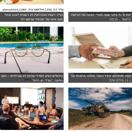
עו"ד דור פנק | אילוסטרציה: alena0509,123RF
צילום: Weerapat Kiatdumrong,
"גוזרת כל בוקר שעה וחצי": תבעה את הביטוח
בג"ץ: רשות האוכלוסין לא רשאית לעכב שינוי
www.123rf.com
הלאומי – וזכתה
מצב אישי של ישראלי שנישא לזר
אילוסטרציה: Phonlawat Chaicheevinlikit,
עופר מקסימוב קיבל הפטר מותנה מחובות של
ביהמ״ש הציע הסדרי שהות לא שגרתיים – האב
אילוסטרציה: timJ, Unsplash
www.123rf.com
כ-1.5 מיליון שקל
התנגד: ״גם לי יש חיים״