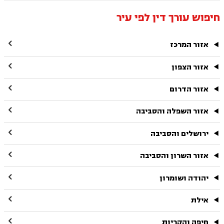
חיפוש עורך דין לפי עיר

אזור המרכז

אזור הצפון

אזור הדרום

אזור השפלה והסביבה

ירושלים והסביבה

אזור השרון והסביבה

יהודה ושומרון

אילת

חיפה והקריות