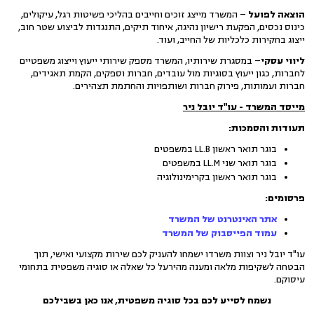
הוצאה לפועל
– המשרד מייצג זוכים וחייבים בהליכי פשיטות רגל, עיקולים,
כינוס נכסים, הפקעת רישיון נהיגה, איחוד תיקים, התנגדות לביצוע שטר חוב,
ייצוג בחקירות כלכליות של החייב, ועוד.
ליווי עסקי
– במסגרת שירותיו, המשרד מספק שירותי ייעוץ וייצוג משפטיים
לחברות, כגון ייעוץ בסוגיות מול עובדים, חברות וספקים, הקמת תאגידים,
חברות ועמותות, פירוק חברות ושותפויות והחתמת תצהירים.
מייסד המשרד - עו"ד יובל ניר
תעודות והסמכות:
בוגר תואר ראשון LL.B במשפטים
בוגר תואר שני LL.M במשפטים
בוגר תואר ראשון בקרימינולוגיה
פרסומים:
אתר האינטרנט של המשרד
עמוד הפייסבוק של המשרד
עו"ד יובל ניר וצוות משרדו ישמחו להעניק לכם שירות מקצועי ואישי, תוך
הבטחה לשקיפות מלאה ומענה מהירעל כל שאלה או סוגיה משפטית בתחומי
עיסוקם.
נשמח לסייע לכם בכל סוגיה משפטית, אנו כאן בשבילכם