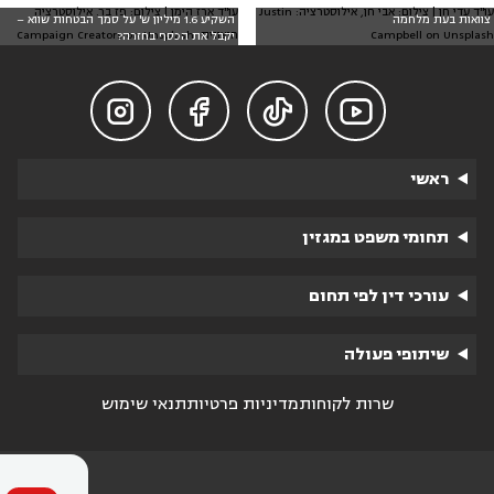
עו"ד עדי חן | צילום: אבי חן, אילוסטרציה: Justin
עו"ד ארז הימן | צילום: פז בר. אילוסטרציה
צוואות בעת מלחמה
השקיע 1.6 מיליון ש' על סמך הבטחות שווא –
Campbell on Unsplash
חיצונית: Campaign Creators on Unsplash
יקבל את הכסף בחזרה?




ראשי
תחומי משפט במגזין
עורכי דין לפי תחום
שיתופי פעולה
שרות לקוחות
מדיניות פרטיות
תנאי שימוש