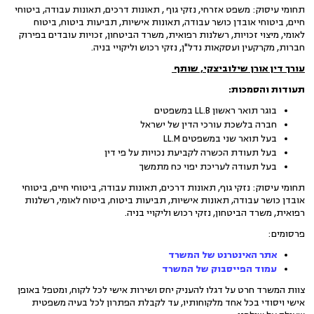
תחומי עיסוק: משפט אזרחי, נזקי גוף , תאונות דרכים, תאונות עבודה, ביטוחי
חיים, ביטוחי אובדן כושר עבודה, תאונות אישיות, תביעות ביטוח, ביטוח
לאומי, מיצוי זכויות, רשלנות רפואית, משרד הביטחון, זכויות עובדים בפירוק
חברות, מקרקעין ועסקאות נדל"ן, נזקי רכוש וליקויי בניה.
עורך דין אורן שילוביצקי, שותף
תעודות והסמכות:
בוגר תואר ראשון LL.B במשפטים
חברה בלשכת עורכי הדין של ישראל
בעל תואר שני במשפטים LL.M
בעל תעודת הכשרה לקביעת נכויות על פי דין
בעל תעודה לעריכת יפוי כח מתמשך
תחומי עיסוק: נזקי גוף, תאונות דרכים, תאונות עבודה, ביטוחי חיים, ביטוחי
אובדן כושר עבודה, תאונות אישיות, תביעות ביטוח, ביטוח לאומי, רשלנות
רפואית, משרד הביטחון, נזקי רכוש וליקויי בניה.
פרסומים:
אתר האינטרנט של המשרד
עמוד הפייסבוק של המשרד
צוות המשרד חרט על דגלו להעניק יחס ושירות אישי לכל לקוח, ומטפל באופן
אישי ויסודי בכל אחד מלקוחותיו, עד לקבלת הפתרון לכל בעיה משפטית