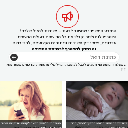

המידע המשפטי שחשוב לדעת – ישירות למייל שלכם!
הצטרפו לניוזלטר וקבלו את כל מה שחם בעולם המשפט
עדכונים, פסקי דין חשובים וניתוחים מקצועיים, לפני כולם.
זה הזמן להצטרף לרשימת התפוצה
במשלוח הטופס אני מסכים לקבל לכתובת המייל שלי פרסומות ועדכונים מאתר פסק
דין
רשלנות רפואית? הרופא המליץ להפיל, הרב
מנותקת: פלאפון תפצה לקוחה שביקשה לעזוב
GaborfromHungary, morguefile.com
צילום: Ion Chiosea, www.123rf.com
המליץ להשאיר
ועברה "דרך ייסורים"