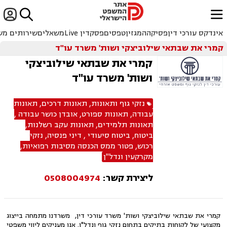


ﱐ
אינדקס עורכי דין
פסיקה
המגזין
טפסים
פסקדין Live
משאלים
שירותים מש
קמרי את שבתאי שילוביצקי ושות' משרד עו"ד
קמרי את שבתאי שילוביצקי
ושות' משרד עו"ד
נזקי גוף ותאונות
,
תאונות דרכים
,
תאונות
עבודה
,
תאונות ספורט
,
אובדן כושר עבודה
,
תאונות תלמידים
,
תאונות עקב רשלנות
,
ביטוח
,
ביטוח סיעודי
,
דיני פנסיה
,
נזקי
רכוש
,
פטור ממס הכנסה מסיבות רפואיות
,
מקרקעין ונדל"ן
ליצירת קשר:
0508004974
קמרי את שבתאי שילוביצקי ושות' משרד עורכי דין, משרדנו מתמחה בייצוג
מקצועי של לקוחות בתיקים בתחום נזקי גוף ונדל"ן. אנו מעניקים ליווי משפטי