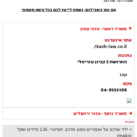
שעולה על שולחנו.
אנו כאן בשבילכם, נשמח לייעץ לכם בכל נושא משפטי
משרד ראשי- אזור צפון
אתר אינטרנט
kash-law.co.il/
כתובת
החרושת 2 קניון עזריאלי
עכו
פקס
04-9555106
משרד נוסף -אזור ירושלים
כתבות
ילד שרכב על אופניים נפגע מרכב. הפיצוי: 2.26 מיליון שקל
(mako)