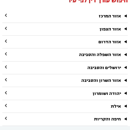
חיפוש עורך דין לפי עיר

אזור המרכז

אזור הצפון

אזור הדרום

אזור השפלה והסביבה

ירושלים והסביבה

אזור השרון והסביבה

יהודה ושומרון

אילת

חיפה והקריות