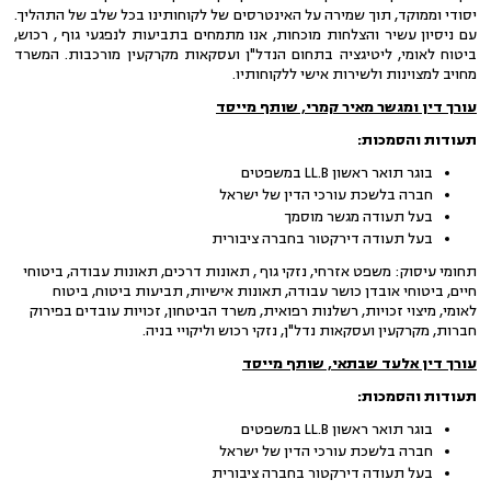
יסודי וממוקד, תוך שמירה על האינטרסים של לקוחותינו בכל שלב של התהליך.
עם ניסיון עשיר והצלחות מוכחות, אנו מתמחים בתביעות לנפגעי גוף , רכוש,
ביטוח לאומי, ליטיגציה בתחום הנדל"ן ועסקאות מקרקעין מורכבות. המשרד
מחויב למצוינות ולשירות אישי ללקוחותיו.
עורך דין ומגשר מאיר קמרי, שותף מייסד
תעודות והסמכות:
בוגר תואר ראשון LL.B במשפטים
חברה בלשכת עורכי הדין של ישראל
בעל תעודה מגשר מוסמך
בעל תעודה דירקטור בחברה ציבורית
תחומי עיסוק: משפט אזרחי, נזקי גוף , תאונות דרכים, תאונות עבודה, ביטוחי
חיים, ביטוחי אובדן כושר עבודה, תאונות אישיות, תביעות ביטוח, ביטוח
לאומי, מיצוי זכויות, רשלנות רפואית, משרד הביטחון, זכויות עובדים בפירוק
חברות, מקרקעין ועסקאות נדל"ן, נזקי רכוש וליקויי בניה.
עורך דין אלעד שבתאי, שותף מייסד
תעודות והסמכות:
בוגר תואר ראשון LL.B במשפטים
חברה בלשכת עורכי הדין של ישראל
בעל תעודה דירקטור בחברה ציבורית