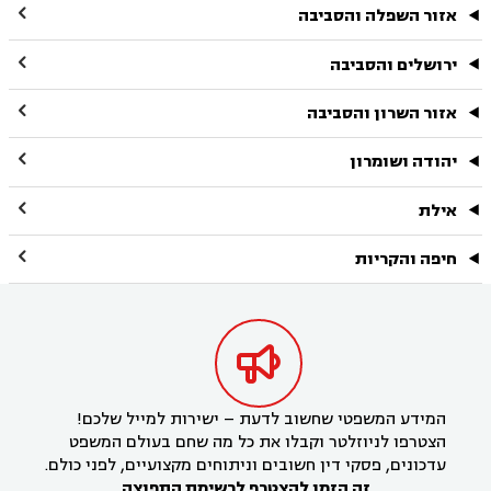

אזור השפלה והסביבה

ירושלים והסביבה

אזור השרון והסביבה

יהודה ושומרון

אילת

חיפה והקריות

המידע המשפטי שחשוב לדעת – ישירות למייל שלכם!
הצטרפו לניוזלטר וקבלו את כל מה שחם בעולם המשפט
עדכונים, פסקי דין חשובים וניתוחים מקצועיים, לפני כולם.
זה הזמן להצטרף לרשימת התפוצה