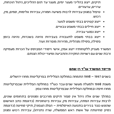
תיקים, ייצוג בהליכי מעצר ימים, מעצר עד תום ההליכים, ניהול הוכחות,
עררים, ערעורים.
טיפול במגוון עבירות לרבות פשיעה חמורה, עבירות אלימות, סמים, מין,
רכוש.
ייצוג קטינים בבתי משפט לנוער.
ייצוג חיילים בבתי משפט צבאיים.
ייצוג נפגעי עבירה.
ייצוג בבתי משפט לתעבורה בעבירות נהיגה בשכרות, נהיגה בזמן
פסילה, פסילה מנהלית, מהירות מופרזת ועוד.
המשרד מעניק ללקוחותיו ייצוג אמין, אישי ויסודי המבוסס על הכרות מעמיקה
ורבת שנים עם רשויות החקירה והתביעה ומיצוי יכולת הגנתם.
מייסד המשרד עו"ד רן שחם
בשנים 1997 – 1998 התמחה במחלקה הפלילית בפרקליטות מחוז ירושלים.
משנת 1998 ולמעלה מעשר שנים עבד כעו"ד במחלקה הפלילית שבפרקליטות
מחוז חיפה ובמחלקה הפלילית שבפרקליטות מחוז צפון.
במהלך שנים אלה ניהל אין ספור תיקים מורכבים ומגוונים בתחומים שונים,
לרבות עבירות המתה, עבירות מין, עבירות ביטחוניות (כדוגמת כתב האישום
שהוגש כנגד בכירים בתנועה האיסלמית – הפלג הצפוני), תיקי סחיטה (כדוגמת
נסיון סחיטתה של אשת ראש הממשלה, שרה נתניהו), עבירות רכוש ומגוון