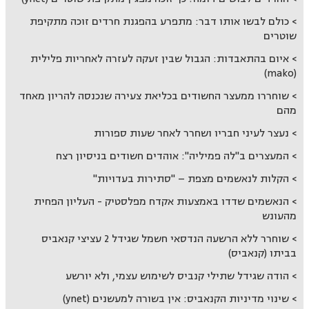
כולם לבשו אותו דבר: מתפרע בהפגנת חרדים זוכה מתקיפת
שוטרים
איום בהתאבדות: הגבול שבין זעקה לעזרה לאחריות פלילית
(mako)
שוחררו ממעצר החשודים בכליאת צעירה שנכנסה להריון מאחד
מהם
נעצר לעיני חבריו ושחרר לאחר שעות ספורות
המעצרים ב"לה פמיליה": אוהדים חשודים בניסיון רצח
הקלות לנאשמים מצפת – "סתירות בעדויות"
הנאשמים שדדו באמצעות אקדח מפלסטיק - העליון הפחית
מהעונש
שוחרר ללא הרשעה הנדסאי חשמל שגידל 2 עציצי קנאביס
בביתו (קנאביס)
הודה שגידל שתילי קנביס לשימוש עצמי, ולא יורשע
שינוי מדיניות הקנאביס: אין בשורה למעשנים (ynet)