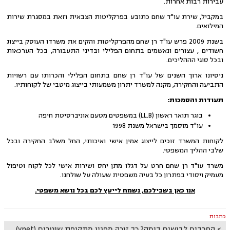
עבירות רבות אחרות.
במקביל, שירת עו"ד שחם כתובע בפרקליטות הצבאית וזאת במסגרת שירות
המילואים.
בשנת 2009 פרש עו"ד רן שחם מהפרקליטות והקים את משרדו העוסק בייצוג
חשודים , עצורים ונאשמים בתחום הפלילי ובדיני התעבורה, בכל הערכאות
ובכל סוגי הההליכים.
ניסיונו ארוך השנים של עו"ד רן שחם בתחום הפלילי והכרותו עם רשויות
התביעה והחקירה, מקנה למשרד יתרון משמעותי בייצוג מיטבי של לקוחותיו.
תעודות והסמכות:
בוגר תואר ראשון (LL.B) במשפטים מטעם אוניברסיטת חיפה
עו"ד מוסמך בישראל משנת 1998
לקוחות המשרד זוכים לייצוג אמין אישי ואיכותי, החל משלב החקירה ובכל
שלבי ההליך המשפטי.
משרד עו"ד רן שחם חרט על דגלו מתן יחס ושירות אישי לכל לקוח וטיפול
מעמיק ויסודי בפתרון כל בעיה משפטית שעולה על שולחנו.
אנו כאן בשבילכם, נשמח לייעץ לכם בכל נושא משפטי.
כתבות
החרדים לבושים דומה? כך זוכה מפגין מתקיפת שוטרים (ynet)