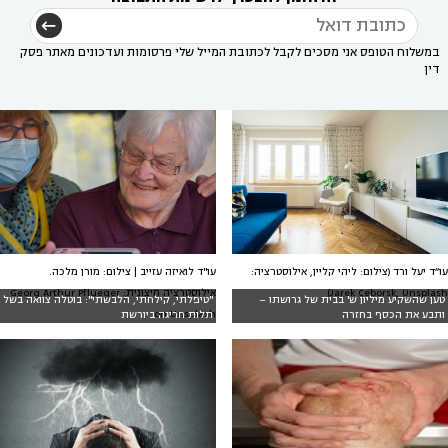
במשלוח הטופס אני מסכים לקבל לכתובת המייל שלי פרסומות ועדכונים מאתר פסק
דין
עו״ד יעל ורד (צילום: ליהי קליין, אילוסטרציה:
עו"ד לואיזה עזייב | צילום: מורן מלכה.
Jarek Ceborsk, Unsplash)
אילוסטרציה חיצונית: Georg Arthur Pflueger
טען שהשקיע מיליון ש' בבית של גרושתו –
"טיפלתי, קילחתי, הלבשתי": בוטלה צוואה בשל
on Unsplash
ותבע את הכסף בחזרה
תלות חריגה ביורשת