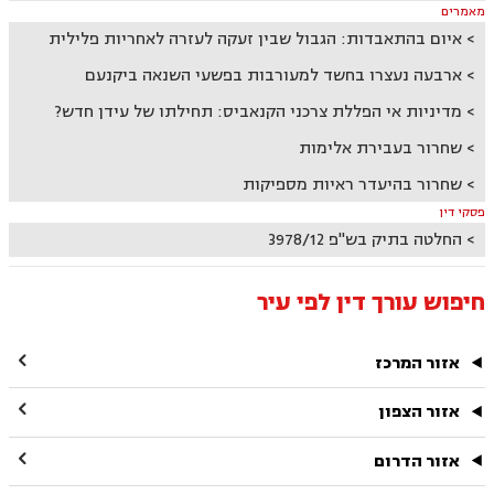
מאמרים
איום בהתאבדות: הגבול שבין זעקה לעזרה לאחריות פלילית
ארבעה נעצרו בחשד למעורבות בפשעי השנאה ביקנעם
מדיניות אי הפללת צרכני הקנאביס: תחילתו של עידן חדש?
שחרור בעבירת אלימות
שחרור בהיעדר ראיות מספיקות
פסקי דין
החלטה בתיק בש"פ 3978/12
חיפוש עורך דין לפי עיר

אזור המרכז

אזור הצפון

אזור הדרום