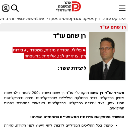


ﱐ
אינדקס עורכי דין
פסיקה
המגזין
טפסים
פסקדין Live
משאלים
שירותים מש
רן שחם עו"ד
רן שחם עו"ד
פלילי
,
הטרדה מינית
,
משטרה
,
עבירות
מין
,
צווארון לבן
,
אלימות במשפחה
ליצירת קשר:
משרד עו"ד רן שחם
הוקם ע"י עו"ד רן שחם בשנת 2009 לאחר כ-12 שנות
ניסיון כפרקליט בכיר במחלקה הפלילית שבפרקליטות חיפה ובפרקליטות
מחוז צפון, בצד עבודה כפרקליט בפרקליטות הצבאית במסגרת שירות
המילואים.
המשרד מספק את שירותיו המשפטיים בתחומים הבאים:
טיפול בכל ההליכים הפליליים לרבות ליווי וייעוץ לפני חקירה, סגירת