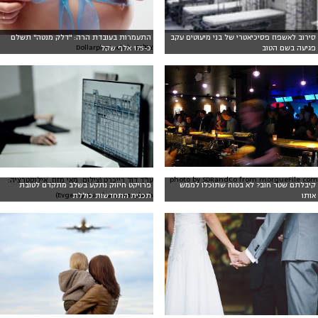
סירוב לאשפוז פסיכיאטרי של בני מיעוטים עקב
התעמרות בעובדת הרה: "דלק מנטה" תשלם
צילום: Dollarphotoclub
פגיעה בשם הטוב
כ-175 אלף שקל
photo by SDRandCo from morgueFile.com
עו"ד דוד רייכרט (צילום: מאי מזוז, אילוסטרציה:
קיבלתם שטר חוב? לא בטוח שתוכלו לממש
פרויקט חיזוק נתקע בשלב מתקדם לטובת
Evgeniy Surzhan, Unsplash)
אותו
תכנית התחדשות כוללת