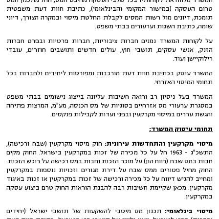
טרום העסקה (במישור המקומי והבינלאומי), כתיבת חוות דעת משפטית
תומכת, דיונים מול רשות המסים לקבלת החלטת מיסוי ובמקרה הצורך, דיוני
שומה, כתיבת השגות וערעורים בבתי משפט.
על לקוחות המשרד נמנים חברות ציבוריות, חברות פרטיות ובפרט חברות
הזנק, אנשי עסקים, תושבי חוץ, עולים חדשים ותושבים חוזרים, עובדי
רילוקיישן ועוד.
המשרד עוסק בכתיבת חוות דעת מורכבות ומפורטות ליחידים ולחברות בכל
תחומי המיסוי האזרחי.
המשרד בעל ניסיון רב ורואה חשיבות עליונה בייצוג נישומים בבתי משפט
במסגרת ערעורי מס אזרחיים בסוגיות של מס הכנסה, מע"מ, המרצות פתיחה
והגשת עררים במיסוי מקרקעין ובפני ועדות לקבילות פנקסים.
תחומי עיסוק המשרד:
מיסוי מקרקעין והתחדשות עירונית:
חוק מיסוי מקרקעין (שבח ורכישה),
התשכ"ג - 1963 חל על כל מכירה של זכות במקרקעין בישראל. החוק מקים
חבות במס שבח (רווח הון) על מוכר הזכות וחבות במס רכישה על רוכש הזכות.
החוק מחיל פטורים ממס שבח על דירת מגורים וזכויות נוספות במקרקעין
ומחייב להגיש דיווח על כל מכירה ורכישה של זכות במקרקעין או זכות באיגוד
מקרקעין. מכאן שקיימת חשיבות רבה להבנת הוראות החוק טרם ביצוע עסקה
במקרקעין.
מיסוי בינלאומי:
תכנון מס מיטבי להשקעות של תושבי ישראל (יחידים