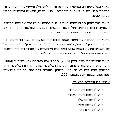
מאורי בעל ניסיון רב במיסוי רילוקיישן וחזרה לישראל; ומייעץ ליחידים וחברות
בהקמת מבני מס בינלאומיים מורכבים, שינויי מבנה, מיזוגים ופיצולים,והחזרי
מס מורכבים.
מאורי בעל ניסיון רב בכתיבת חוות דעת מורכבות ומייצג יחד עם צוות המשרד
נישומים רבים בדיונים מול רשות המסים, בקבלת החלטות מיסוי ובייצוג
בוועדות ערר ובבתי משפט בערעורי מיסים.
​מאורי הינו המחבר של מאות מאמרים בתחומי מס שונים, אשר התפרסמו, בין
היתר, בדו ירחון "מיסים", ב"משפט ועסקים", ב"רואה החשבון" וב"ידע למידע"
של חשבים ומרצה באופן קבוע בפורומים מקצועיים של עורכי דין, רואי חשבון,
ויועצי מס בארץ ובחו"ל. מאורי דובר עברית ואנגלית.
מאורי חבר לשכת עורכי הדין (2005), חבר לשכת רואי החשבון בישראל (2004)
וחבר בוועדות שונות בתחום המסים הן בלשכת עורכי הדין והן בלשכת רואי
החשבון והיה נציג לשכת רואי חשבון בוועדה לרפורמה במיסוי בינלאומי
שפרסמה המלצותיה בנובמבר 2021.
עורכי דין נוספים במשרד:
עו"ד ושותפה דנה הלר
עו"ד ושותפה אנה צברי
עו"ד שלומי שלו
עו"ד גרשון פינק
עו"ד גוני זוסמן