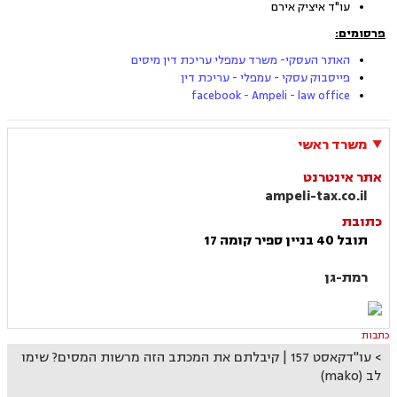
עו"ד איציק אירם
פרסומים:
האתר העסקי- משרד עמפלי עריכת דין מיסים
פייסבוק עסקי - עמפלי - עריכת דין
facebook - Ampeli - law office
משרד ראשי
אתר אינטרנט
ampeli-tax.co.il
כתובת
תובל 40 בניין ספיר קומה 17
רמת-גן
כתבות
עו"דקאסט 157 | קיבלתם את המכתב הזה מרשות המסים? שימו
לב (mako)