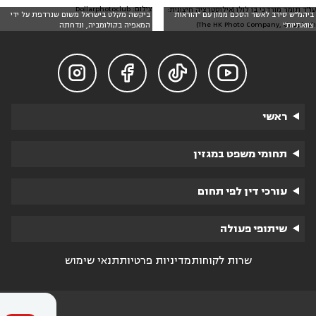
צילום: Dollarphotoclub
עו"ד תומר מורדכי בן לולו (אילוסטרציה חיצונית:
ביהמ״ש סירב לאשר הסכם ממון עם ״הוראות
ביקשה מקלט בישראל משום שנרדפת על ידי
The HK Photo Company, Unsplash)
צוואתיות״
המאפיה בקולומביה, ונדחתה




ראשי
תחומי משפט במגזין
עורכי דין לפי תחום
שיתופי פעולה
שרות לקוחות
מדיניות פרטיות
תנאי שימוש