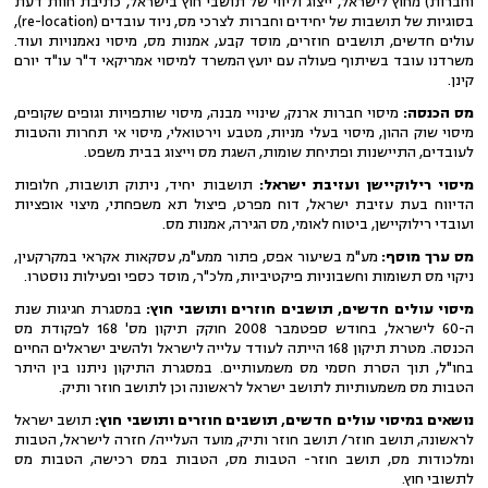
וחברות) מחוץ לישראל, ייצוג וליווי של תושבי חוץ בישראל, כתיבת חוות דעת
בסוגיות של תושבות של יחידים וחברות לצרכי מס, ניוד עובדים (re-location),
עולים חדשים, תושבים חוזרים, מוסד קבע, אמנות מס, מיסוי נאמנויות ועוד.
משרדנו עובד בשיתוף פעולה עם יועץ המשרד למיסוי אמריקאי ד"ר עו"ד יורם
קינן.
מס הכנסה:
מיסוי חברות ארנק, שינויי מבנה, מיסוי שותפויות וגופים שקופים,
מיסוי שוק ההון, מיסוי בעלי מניות, מטבע וירטואלי, מיסוי אי תחרות והטבות
לעובדים, התיישנות ופתיחת שומות, השגת מס וייצוג בבית משפט.
מיסוי רילוקיישן ועזיבת ישראל:
תושבות יחיד, ניתוק תושבות, חלופות
הדיווח בעת עזיבת ישראל, דוח מפרט, פיצול תא משפחתי, מיצוי אופציות
ועובדי רילוקיישן, ביטוח לאומי, מס הגירה, אמנות מס.
מס ערך מוסף:
מע"מ בשיעור אפס, פתור ממע"מ, עסקאות אקראי במקרקעין,
ניקוי מס תשומות וחשבוניות פיקטיביות, מלכ"ר, מוסד כספי ופעילות נוסטרו.
מיסוי עולים חדשים, תושבים חוזרים ותושבי חוץ:
במסגרת חגיגות שנת
ה-60 לישראל, בחודש ספטמבר 2008 חוקק תיקון מס' 168 לפקודת מס
הכנסה. מטרת תיקון 168 הייתה לעודד עלייה לישראל ולהשיב ישראלים החיים
בחו"ל, תוך הסרת חסמי מס משמעותיים. במסגרת התיקון ניתנו בין היתר
הטבות מס משמעותיות לתושב ישראל לראשונה וכן לתושב חוזר ותיק.
נושאים במיסוי עולים חדשים, תושבים חוזרים ותושבי חוץ:
תושב ישראל
לראשונה, תושב חוזר/ תושב חוזר ותיק, מועד העלייה/ חזרה לישראל, הטבות
ומלכודות מס, תושב חוזר- הטבות מס, הטבות במס רכישה, הטבות מס
לתשובי חוץ.