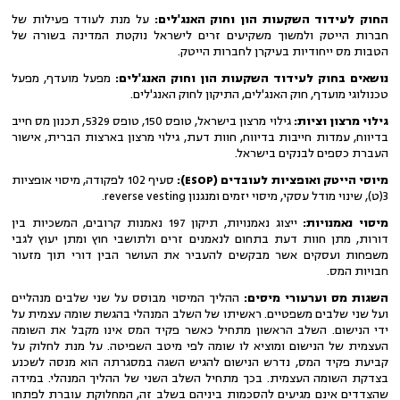
החוק לעידוד השקעות הון וחוק האנג'לים:
על מנת לעודד פעילות של
חברות הייטק ולמשוך משקיעים זרים לישראל נוקטת המדינה בשורה של
הטבות מס ייחודיות בעיקרן לחברות הייטק.
נושאים בחוק לעידוד השקעות הון וחוק האנג'לים:
מפעל מועדף, מפעל
טכנולוגי מועדף, חוק האנג'לים, התיקון לחוק האנג'לים.
גילוי מרצון וציות:
גילוי מרצון בישראל, טופס 150, טופס 5329, תכנון מס חייב
בדיווח, עמדות חייבות בדיווח, חוות דעת, גילוי מרצון בארצות הברית, אישור
העברת כספים לבנקים בישראל.
מיוסי הייטק ואופציות לעובדים (ESOPׂׂ):
סעיף 102 לפקודה, מיסוי אופציות
3(ט), שינוי מודל עסקי, מיסוי יזמים ומנגנון reverse vesting.
מיסוי נאמנויות:
ייצוג נאמנויות, תיקון 197 נאמנות קרובים, המשכיות בין
דורות, מתן חוות דעת בתחום לנאמנים זרים ולתושבי חוץ ומתן יעוץ לגבי
משפחות ועסקים אשר מבקשים להעביר את העושר הבין דורי תוך מזעור
חבויות המס.
השגות מס וערעורי מיסים:
ההליך המיסוי מבוסס על שני שלבים מנהליים
ועל שני שלבים משפטיים. ראשיתו של השלב המנהלי בהגשת שומה עצמית על
ידי הנישום. השלב הראשון מתחיל כאשר פקיד המס אינו מקבל את השומה
העצמית של הנישום ומוציא לו שומה לפי מיטב השפיטה. על מנת לחלוק על
קביעת פקיד המס, נדרש הנישום להגיש השגה במסגרתה הוא מנסה לשכנע
בצדקת השומה העצמית. בכך מתחיל השלב השני של ההליך המנהלי. במידה
שהצדדים אינם מגיעים להסכמות ביניהם בשלב זה, המחלוקת עוברת לפתחו