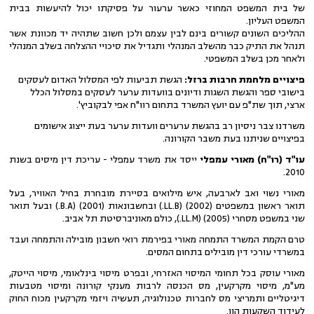
של בית המשפט המחוזי כאשר ערעור על פסיקתו יכול להיעשות בבית
המשפט העליון.
ההליכים השונים קשורים בינם לבין עצמם ולכן חשוב שתהיה יד מכוונת אשר
תנהל את התיק כבר מהשלב המנהלי ותגדיל את סיכויי ההצלחה בשלב המנהלי
ולאחר מכן בשלב המשפטי.
פיצויים מלחמת חרבות ברזל:
הגשת תביעות לפי המסלול האדום לעסקים
בישובי ספר והגשת השגות ודיונים בוועדות ערער לעסקים במסלול הכלל
ארצי, תוך שת"פ עם יועץ המשרד בתחום רוו"ח אפי לבקוביץ'.
משרדנו צבר ניסיון רב בהגשת ערערים וועדות ערער בעת ייצוג אישומים
בפיצויים שניתנו בעת משבר הקורונה.
עו"ד (רו"ח) מאורי עמפלי
ייסד את משרד עמפלי - עריכת דין מיסים בשנת
2010.
מאורי נשוי ואב לארבעה, איש מילואים בסיירת מובחרת בחיל האוויר, בעל
תואר ראשון במשפטים (2002) (LL.B.) ובחשבונאות (2001) (B.A.) ובעל תואר
שני במשפט מסחרי (2005) (LL.M.), כולם מאוניברסיטת תל אביב.
טרם הקמת המשרד התמחה מאורי בפירמת רואי חשבון מובילה והתמחה ועבד
במשרדי עורכי דין מובילים בתחום המסים.
מאורי עוסק בכל תחומי המיסוי האזרחי, ובפרט מיסוי בינלאומי, מיסוי הייטק,
מע"מ, מיסוי מקרקעין, מס הכנסה לרבות מענקי קורונה ומיסוי מטבעות
דיגיטליים ותמריצי מס לחברות טכנולוגיה, תעשיה ויזמי מקרקעין מכוח החוק
לעידוד השקעות הון.