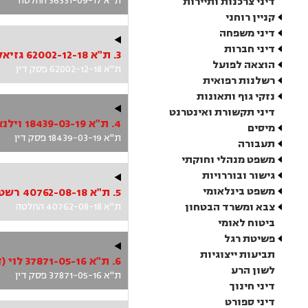
ת"א 36331-09-17 החלטה
דיני צרכנות ותיירות
קניין רוחני
דיני משפחה
דיני חברות
3. ת"א 62002-12-18 גזיאל ואח' נ' בוחניק ואח'
הוצאה לפועל
ת"א 62002-12-18 פסק דין
רשלנות רפואית
נזקי גוף ותאונות
דיני תקשורת ואינטרנט
4. ת"א 18439-03-19 וילנאי ואח' נ' ענקרי
מיסים
ת"א 18439-03-19 פסק דין
תעבורה
משפט מנהלי וחוקתי
גישור ובוררויות
משפט בינלאומי
5. ת"א 40762-08-18 רשטיק ואח' נ' עיריית גבעתיים ואח'
צבא ומשרד הבטחון
ת"א 40762-08-18 החלטה
ביטוח לאומי
פשיטת רגל
תביעות ייצוגיות
6. ת"א 37871-05-16 לוי (דגמי) נ' כלמוביל בע'מ
לשון הרע
ת"א 37871-05-16 פסק דין
דיני חינוך
דיני ספורט