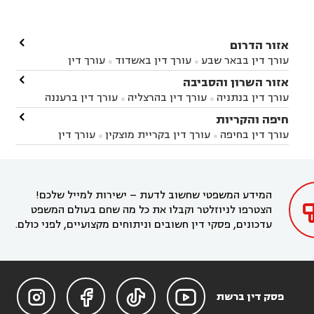

אזור הדרום
עורך דין בבאר שבע
עורך דין באשדוד
עורך דין


באשקלון
עורך דין בבאר טוביה
עורך דין בגן יבנה

אזור השרון והסביבה



עורך דין בניר הבנים
עורך דין בערד
עורך דין בקיבוץ


עורך דין בנתניה
עורך דין בהרצליה
עורך דין ברעננה


זיקים
עורך דין בנתיבות
עורך דין בקרית מלאכי



עורך דין בחדרה
עורך דין בכפר סבא
עורך דין בהוד

חיפה והקריות



השרון
עורך דין באבן יהודה
עורך דין בבנימינה



עורך דין בחיפה
עורך דין בקריית מוצקין
עורך דין


עורך דין בחריש
עורך דין בקיסריה
עורך דין בקדימה


בקרית מוצקין
עורך דין בקריית אתא
עורך דין


עורך דין ברמת השרון
עורך דין בתל מונד



בקריית חיים
עורך דין בקרית ביאליק
עורך דין


בחדרה

המידע המשפטי שחשוב לדעת – ישירות למייל שלכם!
הצטרפו לניוזלטר וקבלו את כל מה שחם בעולם המשפט
עדכונים, פסקי דין חשובים וניתוחים מקצועיים, לפני כולם.




פסק דין ברשת