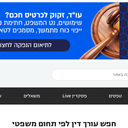
טפסים
פסקדין Live
משאלים
ש
חפש עורך דין לפי תחום משפטי