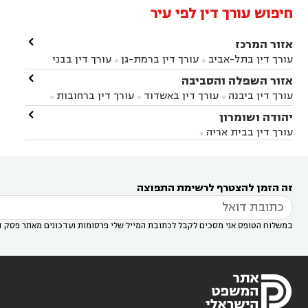
חיפוש עורך דין לפי עיר

אזור המרכז
עורך דין בתל-אביב
עורך דין ברמת-גן
עורך דין בבני


ברק
עורך דין בפתח תקווה
עורך דין בראשון לציון

אזור השפלה והסביבה



עורך דין ברחובות
עורך דין בנס ציונה
עורך דין


עורך דין ביבנה
עורך דין באשדוד
עורך דין ברחובות



במודיעין
עורך דין בהרצליה
עורך דין בחולון
עורך



עורך דין בראשון לציון
עורך דין במודיעין
עורך דין

יהודה ושומרון


דין בקרית אונו
עורך דין ברמלה
עורך דין בקריית


בבאר יעקב
עורך דין בגדרה
עורך דין בכפר רות



אונו
עורך דין בבת ים
עורך דין בגבעת שמואל
עורך
עורך דין בבית אריה




דין באזור
עורך דין בגן יבנה
עורך דין בעמק חפר



עורך דין במודיעין מכבים רעות
עורך דין במודיעין

רעות
עורך דין בסביון
עורך דין ברמת השרון
עורך



זה הזמן להצטרף לרשימת התפוצה
דין בשוהם

במשלוח הטופס אני מסכים לקבל לכתובת המייל שלי פרסומות ועדכונים מאתר פסק ד