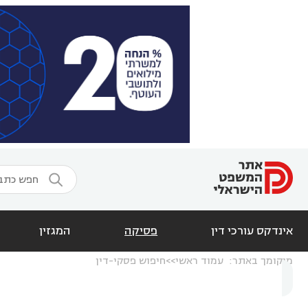

אינדקס עורכי דין
פסיקה
המגזין
מיקומך באתר:
עמוד ראשי
חיפוש פסקי-דין