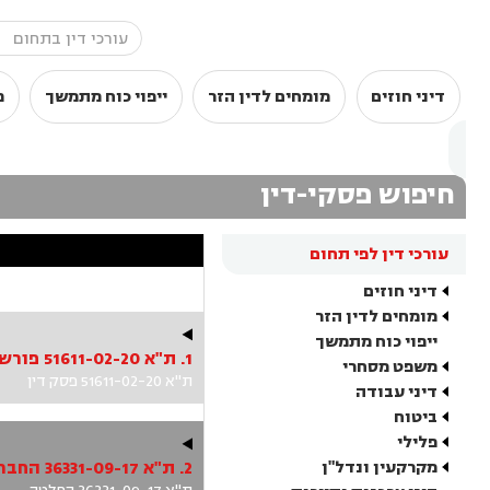
דיני חוזים
מומחים לדין הזר
ייפוי כוח מתמשך
מ
חיפוש פסקי-דין
עורכי דין לפי תחום
דיני חוזים
מומחים לדין הזר
ייפוי כוח מתמשך
1. ת"א 51611-02-20 פורשופ אחזקות בע"מ נ' אהרוני
משפט מסחרי
ת"א 51611-02-20 פסק דין
דיני עבודה
ביטוח
פלילי
מקרקעין ונדל"ן
2. ת"א 36331-09-17 החברה לניהול התחנה המרכזית החדשה בתל-אביב 1988 בע" נ' בן שמעון