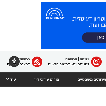

כניסה
|
הרשמה
רכישת מנוי
ﱐ

למנויים ומשתמשים חדשים
למאגר הפסיקה

ירותים משפטיים
פורום עורכי דין
עוד