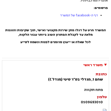
אתגריו ומורכבויותיו.
פרסומים:
דף ה-facebook של המשרד
המשרד חרט על דגלו מתן שירות מקצועי ואישי, תוך שקיפות והוגנות
מלאה עד לקבלת הפתרון הטוב ביותר עבור הלקוח,
לכל שאלה או ייעוץ
מוזמנים לפנות ונשמח לסייע
משרד ראשי
כתובת
שחם 1, מגדלי בס״ר סיטי (מגדל C)
פתח תקווה
טלפון
0509693010