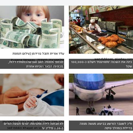
עו"ד אורית תובל פרידמן [צילום תמונת
wendybkoon, pixabay.com
אילוסטרציה חיצונית: Eugene Sergeev,
כינה את השכנה 'מסורטנת' וישלם כ-100,000
סכסוך מזונות: האב טען שהכנסותיו דלות,
www.123rf.com]
שקל
מכוניות הפאר הוכיחו אחרת
עו"ד מירב אשל | צילום: יקיר ברבי. אילוסטרציה
ח"כ לשעבר הורשע בביצוע מעשה מגונה
לא אבחנה לידה מוקדמת: 'טרם' תפצה הורים
חיצונית: Seif Eddin Khayat on Unsplash
בדיילת במהלך טיסה
ב-2.26 מיליון ש'