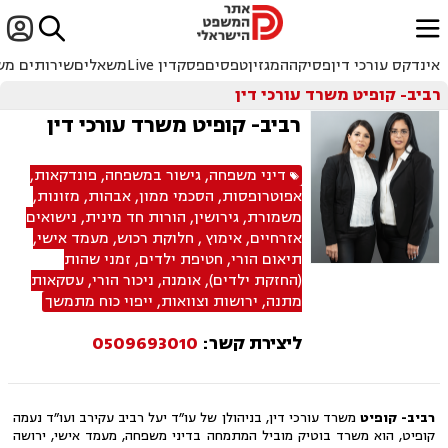


ﱐ
אינדקס עורכי דין
פסיקה
המגזין
טפסים
פסקדין Live
משאלים
שירותים מש
רביב- קופיט משרד עורכי דין
רביב- קופיט משרד עורכי דין
דיני משפחה
,
גישור במשפחה
,
פונדקאות
,
אפוטרופסות
,
הסכמי ממון
,
אבהות
,
מזונות
,
משמורת
,
גירושין
,
הורות חד מינית
,
נישואים
אזרחיים
,
אימוץ
,
חלוקת רכוש
,
מעמד אישי
,
תיאום הורי
,
חטיפת ילדים
,
זמני שהות
(החזקת ילדים)
,
אומנה
,
ניכור הורי
,
עסקאות
מתנה
,
ירושות וצוואות
,
ייפוי כוח מתמשך
ליצירת קשר:
0509693010
רביב- קופיט
משרד עורכי דין, בניהולן של עו״ד יעל רביב עקירב ועו״ד נעמה
קופיט, הוא משרד בוטיק מוביל המתמחה בדיני משפחה, מעמד אישי, ירושה