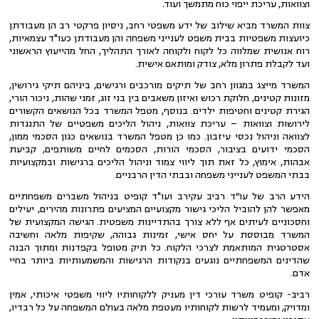
וצוואות, עריכת ייפוי כוח מתמשך ועוד.
צוות המשרד מביא שילוב של ידע משפטי רחב, ניסיון פרקטי רב הן מעבודתן
כיועצות משפטיות בבית משפט לענייני משפחה והן מעבודתן כעו"ד עצמאיות,
רוח אנושית שמלווה כל לקוח ולקוחה לאורך התהליך, החל מהייעוץ הראשוני
ועד לקבלת פתרון מלא, צודק ומותאם אישית.
המשרד מייצג במגוון רחב של תיקים מורכבים ורגישים, ביניהם תיקי גירושין,
מזונות קטינים, חלוקת רכוש ואיזון משאבים בין בני זוג, זמני שהות, ניכור הורי,
הגירת קטינים וחטיפות ילדים. בנוסף, מטפל המשרד בכל הנושאים הקשורים
לירושות וצוואות – עריכת צוואות, ניהול הליכים משפטיים של התנגדות
לצוואה וניהול נכסי עיזבון. כמו כן מטפל המשרד בנושאים כגון הסכמי ממון,
הסכמי ידועים בציבור, הסכמי הורות, הסכמים לחיים משותפים, קביעת
אבהות, אימוץ, כל זאת תוך ליווי צמוד וניהול הליכים ברגישות ובמקצועיות
בבתי המשפט לענייני משפחה ובבתי הדין הרבניים.
הידע הרב של עו״ד רביב עקירב ועו"ד קופיט בניהול משברים משפחתיים
מאפשר להן להוביל הליכי גישור מקצועיים המציעים פתרונות מהירים, יעילים
וחסכוניים לעיתים אף ללא צורך בהתדיינות משפטית. הגישה המקצועית של
המשרד מבוססת על יחס אישי, זמינות גבוהה, שקיפות מלאה וחשיבה
אסטרטגית המותאמת לצרכי הלקוח. כל תיק מטופל בקפדנות ומתוך הבנה
שהדינים המשפחתיים נוגעים בנקודות הרגישות והמשמעותיות ביותר בחיי
אדם.
רביב- קופיט משרד עורכי דין מעניק ללקוחותיו ליווי משפטי איכותי, אמין
ומדויק, ומעמיד לרשות לקוחותיו מעטפת מלאה בעולם המשפחה על כל רבדיו,