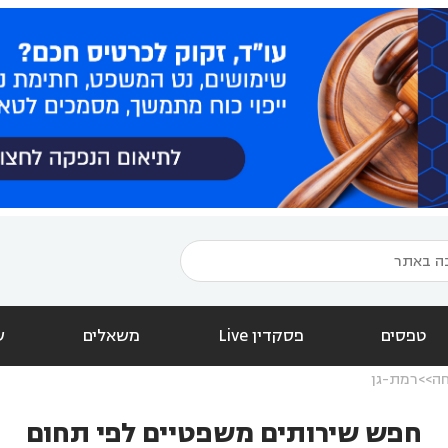
טפסים
פסקדין Live
משאלים
ש
חה
רמת-גן
חפש שירותים משפטיים לפי תחום