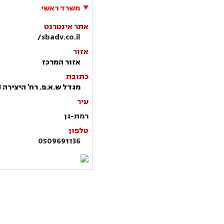
משרד ראשי
אתר אינטרנט
sbadv.co.il/
אזור
אזור המרכז
כתובת
מגדל ש.א.פ. רח' היצירה 3
עיר
רמת-גן
טלפון
0509691136