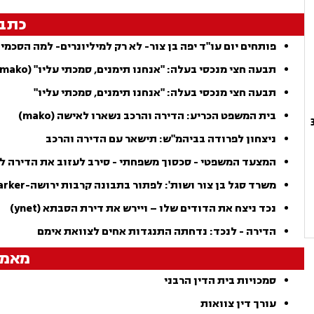
כתב
פותחים יום עו"ד יפה בן צור- לא רק למיליונרים- למה הסכמי 
תבעה חצי מנכסי בעלה: "אנחנו תימנים, סמכתי עליו" (mako)
תבעה חצי מנכסי בעלה: "אנחנו תימנים, סמכתי עליו"
בית המשפט הכריע: הדירה והרכב נשארו לאישה (mako)
ניצחון לפרודה בביהמ"ש: תישאר עם הדירה והרכב
המצעד המשפטי - סכסוך משפחתי - סירב לעזוב את הדירה ל
משרד סגל בן צור ושות': לפתור בתבונה קרבות ירושה-themarker
נכד ניצח את הדודים שלו – ויירש את דירת הסבתא (ynet)
הדירה - לנכד: נדחתה התנגדות אחים לצוואת אימם
מאמר
סמכויות בית הדין הרבני
עורך דין צוואות