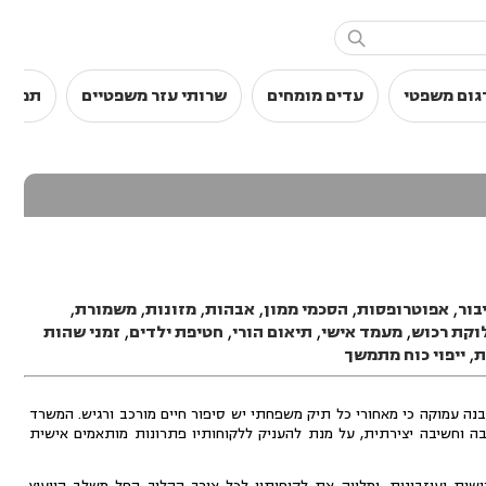

גום משפטי
עדים מומחים
שרותי עזר משפטיים
תמלול
בור
,
אפוטרופסות
,
הסכמי ממון
,
אבהות
,
מזונות
,
משמורת
,
וקת רכוש
,
מעמד אישי
,
תיאום הורי
,
חטיפת ילדים
,
זמני שהות
ת
,
ייפוי כוח מתמשך
בנה עמוקה כי מאחורי כל תיק משפחתי יש סיפור חיים מורכב ורגיש. המשרד
ה וחשיבה יצירתית, על מנת להעניק ללקוחותיו פתרונות מותאמים אישית
שות ועיזבונות, ומלווה את לקוחותיו לכל אורך ההליך החל משלב הייעוץ