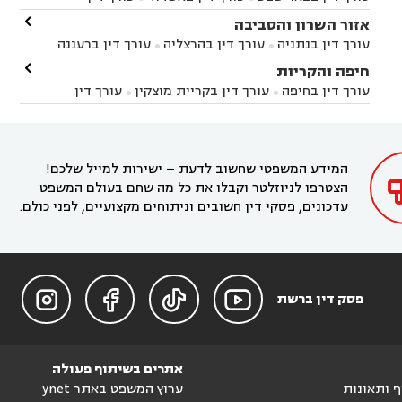
באשקלון
עורך דין בבאר טוביה
עורך דין בגן יבנה

אזור השרון והסביבה



עורך דין בניר הבנים
עורך דין בערד
עורך דין בקיבוץ


עורך דין בנתניה
עורך דין בהרצליה
עורך דין ברעננה


זיקים
עורך דין בנתיבות
עורך דין בקרית מלאכי



עורך דין בחדרה
עורך דין בכפר סבא
עורך דין בהוד

חיפה והקריות



השרון
עורך דין באבן יהודה
עורך דין בבנימינה



עורך דין בחיפה
עורך דין בקריית מוצקין
עורך דין


עורך דין בחריש
עורך דין בקיסריה
עורך דין בקדימה


בקרית מוצקין
עורך דין בקריית אתא
עורך דין


עורך דין ברמת השרון
עורך דין בתל מונד



בקריית חיים
עורך דין בקרית ביאליק
עורך דין


בחדרה

המידע המשפטי שחשוב לדעת – ישירות למייל שלכם!
הצטרפו לניוזלטר וקבלו את כל מה שחם בעולם המשפט
עדכונים, פסקי דין חשובים וניתוחים מקצועיים, לפני כולם.




פסק דין ברשת
אתרים בשיתוף פעולה
וף ותאונות
ערוץ המשפט באתר ynet