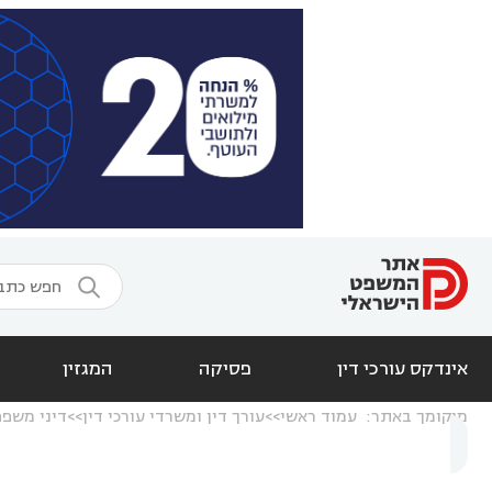

אינדקס עורכי דין
פסיקה
המגזין
מיקומך באתר:
עמוד ראשי
עורך דין ומשרדי עורכי דין
דיני משפ