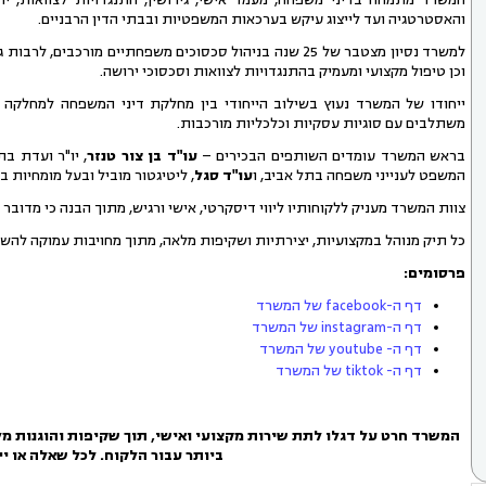
והאסטרטגיה ועד לייצוג עיקש בערכאות המשפטיות ובבתי הדין הרבניים.
למשרד נסיון מצטבר של 25 שנה בניהול סכסוכים משפחתיים מורכ
וכן טיפול מקצועי ומעמיק בהתנגדויות לצוואות וסכסוכי ירושה.
ייחודו של המשרד נעוץ בשילוב הייחודי בין מחלקת דיני המשפחה למחלק
משתלבים עם סוגיות עסקיות וכלכליות מורכבות.
בראש המשרד עומדים השותפים הבכירים –
עו"ד בן צור טנזר
, יו"ר ועדת ב
המשפט לענייני משפחה בתל אביב, ו
עו"ד סגל
, ליטיגטור מוביל ובעל מומחיות ב
צוות המשרד מעניק ללקוחותיו ליווי דיסקרטי, אישי ורגיש, מתוך הבנה כי מדובר
כל תיק מנוהל במקצועיות, יצירתיות ושקיפות מלאה, מתוך מחויבות עמוקה להש
פרסומים:
דף ה-facebook של המשרד
דף ה-instagram של המשרד
דף ה- youtube של המשרד
דף ה- tiktok של המשרד
המשרד חרט על דגלו לתת שירות מקצועי ואישי, תוך שקיפות והוגנות מל
ביותר עבור הלקוח. לכל שאלה או יי