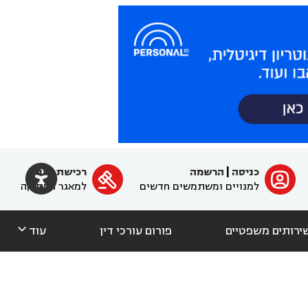

כניסה
|
הרשמה
רכישת מנוי
ﱐ

למנויים ומשתמשים חדשים
למאגר הפסיקה

ירותים משפטיים
פורום עורכי דין
עוד