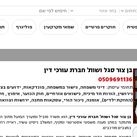
|
|
פטית
חוקרים פרטיים
שמאי מקרקעין
פוליגרף
תר
בן צור סגל ושות' חברת עורכי דין
0509691136
תחומי עיסוק:
דיני משפחה
,
גישור במשפחה
,
פונדקאות
,
ידועים בצי
גירושין
,
הורות חד מינית
,
נישואים אזרחיים
,
חוק הנוער
,
אימוץ
,
חל
(החזקת ילדים)
,
אומנה
,
ניכור הורי
,
עסקאות מתנה
,
ירושות וצוואו
בן צור סגל ושות' חברת עורכי דין
, הוא משרד מוביל ומוערך הפועל מתוך ה
מתמקד במתן מענה משפטי אסטרטגי ומקיף, המשלב ניסיון עשיר, ראייה רחב
במצבים מורכבים.
המשרד מתמחה בדיני משפחה, מעמד אישי, גירושין, התנגדויות לצוואות, ירו