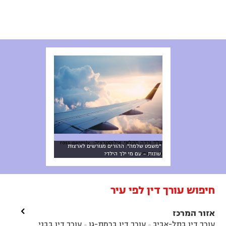
עו"ד ורדה חקלאי, אילוסטרציה: ross-parmly,
"משפט שלמה": ההורים מגורשים לארצות
unsplash
שונות – עם מי ילך הילד?
חיפוש עורך דין לפי עיר

אזור המרכז
עורך דין בתל-אביב
עורך דין ברמת-גן
עורך דין בבני

