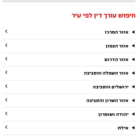
חיפוש עורך דין לפי עיר

אזור המרכז

אזור הצפון

אזור הדרום

אזור השפלה והסביבה

ירושלים והסביבה

אזור השרון והסביבה

יהודה ושומרון

אילת