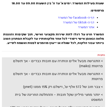
שעות פעילות המשרד: ימים א' עד ה' בין השעות 09.00 עד 18.00
פרסומים:
דף ה-facebook של המשרד
דף ה-tiktok של המשרד
אתר המשרד
המשרד חרט על דגלו לתת שירות מקצועי ואישי, תוך שקיפות והוגנות
מלאה ובאופן אישי ויסודי לכל אחד מלקוחותיו עד לקבלת הפתרון הטוב
ביותר עבור הלקוח, לכל שאלה או ייעוץ מוזמנים לפנות ואשמח לסייע.
כתבות
התגרשה מבעל אלים ונותרה עם חובות כבדים - אך תשלם
פרוטות (mako)
התגרשה מבעל אלים ונותרה עם חובות כבדים - אך תשלם
פרוטות
צבר חוב של 572 אלף ש', וישלם רק 15% ממנו (ynet)
יותר מחצי מיליון שקל חובות - וההחלטה החריגה של בית
המשפט