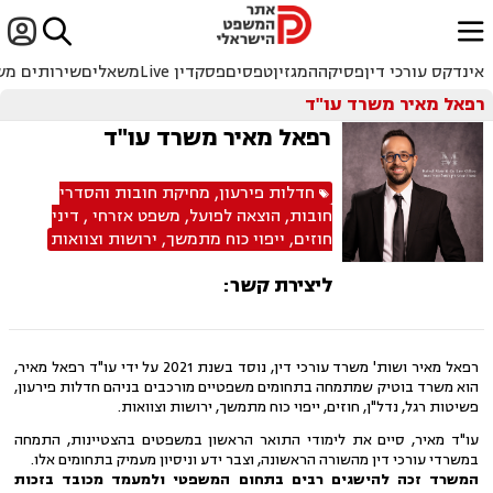


ﱐ
אינדקס עורכי דין
פסיקה
המגזין
טפסים
פסקדין Live
משאלים
שירותים מש
רפאל מאיר משרד עו"ד
רפאל מאיר משרד עו"ד
חדלות פירעון
,
מחיקת חובות והסדרי
חובות
,
הוצאה לפועל
,
משפט אזרחי
,
דיני
חוזים
,
ייפוי כוח מתמשך
,
ירושות וצוואות
ליצירת קשר:
רפאל מאיר ושות' משרד עורכי דין, נוסד בשנת 2021 על ידי עו"ד רפאל מאיר,
הוא משרד בוטיק שמתמחה בתחומים משפטיים מורכבים בניהם חדלות פירעון,
פשיטות רגל, נדל"ן, חוזים, ייפוי כוח מתמשך, ירושות וצוואות.
עו"ד מאיר, סיים את לימודי התואר הראשון במשפטים בהצטיינות, התמחה
במשרדי עורכי דין מהשורה הראשונה, וצבר ידע וניסיון מעמיק בתחומים אלו.
המשרד זכה להישגים רבים בתחום המשפטי ולמעמד מכובד בזכות