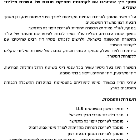
פסקי דין שהיטיבו עם לקוחותיו ומחיקת חובות של עשרות מיליוני
שקלים.
עו"ד מאיר מוסמך לעריכת הנחיות מקדימות לצורך מינוי אפוטרופוס, וכן מסמך
הבעת רצון ממשרד המשפטים.
בנוסף, לעו"ד מאיר יש הכשרה ייחודית לעריכת ייפוי כח מתמשך.
במשך שנות עבודתו, הצליח עו"ד מאיר לבנות לעצמו שם ומעמד של עו"ד
מהשורה הראשונה בישראל, ולרשום לזכותו פסקי דין רבים שהיטיבו עם
לקוחות המשרד.
ביוזמתו ולאור פעלו, נמחקו סכומי חובות, בגובה של עשרות מיליוני שקלים
ללקוחות המשרד.
המשרד הינו בעל ניסיון עשיר בכל ענפי דיני פשיטת הרגל וחדלות הפירעון,
דיני מקרקעין, דיני החוזים, וייצוג בבתי משפט.
עורכי הדין במשרד סיימו לימודיהם בהצטיינות במוסדות ההשכלה הגבוהה
מהטובים בארץ.
תעודות והסמכות:
תואר ראשון במשפטים LL.B
חבר בלשכת עורכי הדין בישראל
מוסמך לעריכת ייפוי כח מתמשך
מוסמך לעריכת הנחיות מקדימות לצורך מינוי אפוטרופוס
מוסמך לעריכת מסמך הבעת רצון
בוגר תוכנית בצוותא חדא - תוכנית רב תרבותית למנהיגות ולגישור