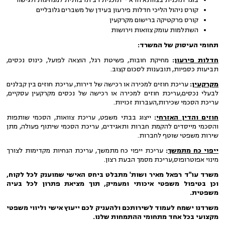
קורס ניהול הליכי חדלות פירעון בעידן של משברים גלובליים
קורס פרקטיקה ברישום מקרקעין
השתלמות עומק צוואות וירושות
תחומי העיסוק של המשרד:
חדלות פירעון
:
מחיקת חובות, פשיטת רגל, הוצאה לפועל, כינוס נכסים,
תביעות כספיות, תובענות לסכום קצוב.
מקרקעין
:
עריכת חוזים למכירה או רכישה של דירות, עריכת חוזים בין קבלנים
לבעלי נכסים,עריכת חוזים למכירה או רכישה של נכסים מקרקעין עסקיים,
עריכת הסכמי שכירות,העברות זכויות.
חוזים והדין האזרחי
:
ייצוג בבתי משפט, עריכת צוואות, הסכמי שותפות
והסכמי מייסדים להקמת חברות ותאגידים, עריכת הסכמי שיתוף פעולה, מתן
שירות משפטי שוטף לחברות.
ייפוי כח מתמשך
:
עריכת ייפוי כח מתמשך, עריכת הנחיות מקדימות לצורך
מינוי אפוטרופוס,עריכת מסמך הבעת רצון.
משרד עו"ד רפאל מאיר ושות' מתבלט ביחס האישי שמוענק לכל לקוח,
וכן בטיפול משפטי איכותי ומעמיק, תוך מציאת פתרון לכל בעיה
משפטית.
משרדנו ישמח לעמוד לשירותכם ולהעניק לכם ייעוץ אישי וליווי משפטי
מקצועי בכל אחד מתחומי ההתמחות שלנו.