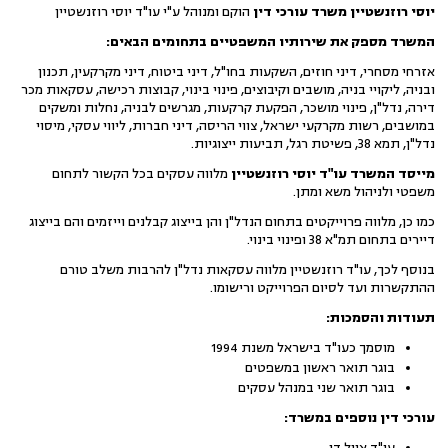
יוסי רוזנשטיין משרד עורכי דין
הוקם ומנוהל ע"י עו"ד יוסי רוזנשטיין
המשרד מספק את שירותיו המשפטיים בתחומים הבאים:
אזרחי מסחרי, דיני חוזים, השקעות בחו"ל, דיני ביטוח, דיני מקרקעין, תכנון
ובניה, ליקויי בניה, מושבים וקיבוצים, פינוי בינוי, קבוצות רכישה, עסקאות מכר
דירה, נדל"ן, פינוי מושכר, הפקעת קרקעות, מגרשים לבניה, נחלות ומשקים
במושבים, רשות מקרקעי ישראל, צווי הריסה, דיני חברות, ליווי עסקי, מיסוי
נדל"ן, תמא 38, פשיטת רגל, תביעות ייצוגיות.
מייסד המשרד עו"ד יוסי רוזנשטיין
מלווה עסקים בכל הקשור לתחום
משפטי ולניהול משא ומתן.
כמו כן, מלווה פרוייקטים בתחום הנדל"ן והן בייצוג קבלנים וייזמים והם בייצוג
דיירים בתחום תמ"א 38 ופינוי בינוי.
בנוסף לכך, עו"ד רוזנשטיין מלווה עסקאות נדל"ן להרבות משלב טורם
ההתקשרות ועד לסיום הפרוייקט ורישומו.
תעודות והסמכות:
מוסמך כעו"ד בישראל משנת 1994
בוגר תואר ראשון במשפטים
בוגר תואר שני במנהל עסקים
עורכי דין נוספים במשרד:
עו"ד אייל דן