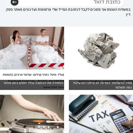
במשלוח הטופס אני מסכים לקבל לכתובת המייל שלי פרסומות ועדכונים מאתר פסק
דין
]עו"ד מיטל כסיף (צילום: שלומי ארביב) [תמונת
אילוסטרציה חיצונית: Frantisek Czanner,
צילום: Dmitriy Sladkov, www.123rf.com
מחיר הרשלנות: המדינה לא צייתה לצו עיקול.
הפסידה את הכתובה בגלל יחסים בזמן מחזור
www.123rf.com
כמה תשלם?