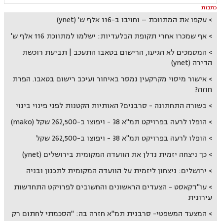
כתבות
עקפו את המתווכת – וחויבו ב-116 אלף ש' (ynet)
אף שמכרו אחרי תקופת הבלעדיות: ישלמו למתווכת 116 אלף ש'
המסמכים לא הגיעו, הרישום בטאבו התעכב | תביעת רוכשת
הדירה (ynet)
אישור מיסוי מקרקעין נמסר באיחור ועיכב רישום בטאבו. הפרת
חוזה?
בשורה התחתונה - סרבנים? האותיות הקטנות לפני פינוי בינוי
הופלו לרעה בפרויקט תמ"א 38 - ויפוצו ב-262,500 שקל (mako)
הופלו לרעה בפרויקט תמ"א 38 - ויפוצו ב-262,500 שקל
כך ניצחה יזמית נדלן את הוועדה המקומית בירושלים (ynet)
ירושלים: ניצחון ליזמית על הוועדה המקומית לתכנון ובניה
עו"דקאסט - הצעדים הראשונים והחשובים לפרויקט התחדשות
עירונית
המצעד המשפטי- סרבנית תמ"א חזרה בה: "הסכמתי לחתום רק