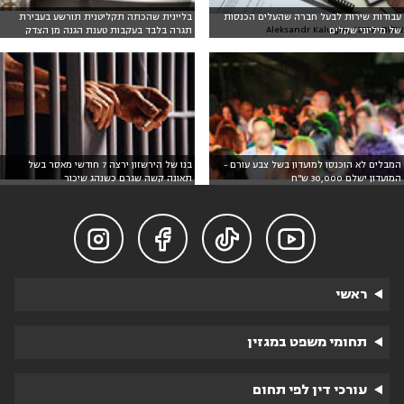
עבודות שירות לבעל חברה שהעלים הכנסות
בליינית שהכתה תקליטנית תורשע בעבירת
צילום: Aleksandr Kalugin, 123RF
של מיליוני שקלים
תגרה בלבד בעקבות טענת הגנה מן הצדק
המבלים לא הוכנסו למועדון בשל צבע עורם -
בנו של הירשזון ירצה 7 חודשי מאסר בשל
המועדון ישלם 30,000 ש"ח
תאונה קשה שגרם כשנהג שיכור




ראשי
תחומי משפט במגזין
עורכי דין לפי תחום