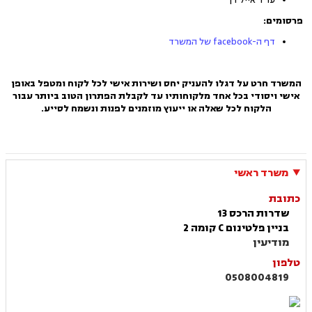
פרסומים:
דף ה-facebook של המשרד
המשרד חרט על דגלו להעניק יחס ושירות אישי לכל לקוח ומטפל באופן
אישי ויסודי בכל אחד מלקוחותיו עד לקבלת הפתרון הטוב ביותר עבור
הלקוח לכל שאלה או ייעוץ מוזמנים לפנות ונשמח לסייע.
משרד ראשי
כתובת
שדרות הרכס 13
בניין פלטינום C קומה 2
מודיעין
טלפון
0508004819