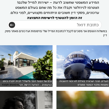
המידע המשפטי שחשוב לדעת – ישירות למייל שלכם!
הצטרפו לניוזלטר וקבלו את כל מה שחם בעולם המשפט
עדכונים, פסקי דין חשובים וניתוחים מקצועיים, לפני כולם.
זה הזמן להצטרף לרשימת התפוצה
במשלוח הטופס אני מסכים לקבל לכתובת המייל שלי פרסומות ועדכונים מאתר פסק
דין
העליון: סניף ישראייר באילת לא זכאי להטבות
נכס של הבעל הפך מ"שלד" לבית יוקרה בזמן
אילוסטרציה: Ralph (Ravi) Kayden, Unsplash
נוספות מלבד הפטור ממע"מ
הנישואים – האישה דרשה חצי