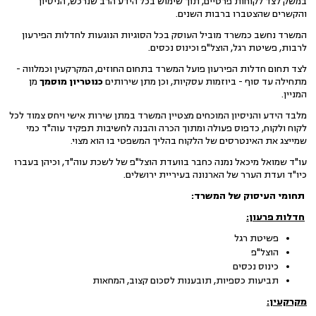
במשק לצד לקוחות פרטיים, תוך שימוש בכל הידע הרב שנרכש, הניסיון
והקשרים שהצטברו ברבות השנים.
המשרד נחשב כמשרד מוביל העוסק בכל הסוגיות הנוגעות לחדלות הפירעון
לרבות, פשיטת רגל, הוצל"פ וכינוס נכסים.
לצד תחום חדלות הפירעון פועל המשרד בתחום החוזים, המקרקעין וכמלווה -
מתחילה עד סוף - ביוזמות עסקיות, וכן מתן שירותים
כנוטריון מוסמך
מן
המניין.
מלבד הידע והניסיון המוכחים מצטיין המשרד במתן שירות אישי ויחס צמוד לכל
לקוח ולקוח, כדפוס פעולה ומתוך הכרה והבנה לחשיבות תפקיד עוה"ד כמי
שמייצג את האינטרסים של הלקוח בהליך המשפטי בו הוא מצוי.
עו"ד שמואל מיכאל נמנה כחבר בוועדת הוצל"פ של לשכת עוה"ד, וכיהן בעברו
כיו"ד ועדת הערר של הארנונה בעיריית ירושלים.
תחומי העיסוק של המשרד:
חדלות פרעון:
פשיטת רגל
הוצל"פ
כינוס נכסים
תביעות כספיות, תובענות לסכום קצוב, המחאות
מקרקעין: