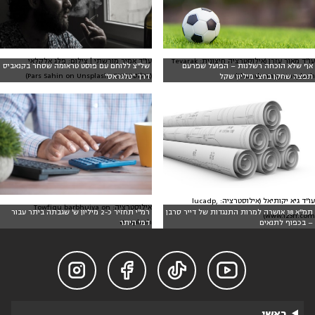
עו״ד מאור עזרן (אילוסטרציה חיצונית: Tevarak
עו"ד אמיר מורשתי | צילום: פלג אלקלאי
אף שלא הוכחה רשלנות – הפועל שפרעם
של"צ ללוחם עם פוסט טראומה שסחר בקנאביס
Phanduang, Unsplash)
(אילוסטרציה: Pars Sahin on Unsplash)
תפצה שחקן בחצי מיליון שקל
דרך "טלגראס"
עו״ד גיא יקותיאל (אילוסטרציה: lucadp,
אילוסטרציה: Towfiqu barbhuiya on
תמ"א 38 אושרה למרות התנגדות של דייר סרבן
רמ"י תחזיר כ-2 מיליון ש' שגבתה ביתר עבור
www.123rf.com)
Unsplash
– בכפוף לתנאים
דמי היתר




ראשי