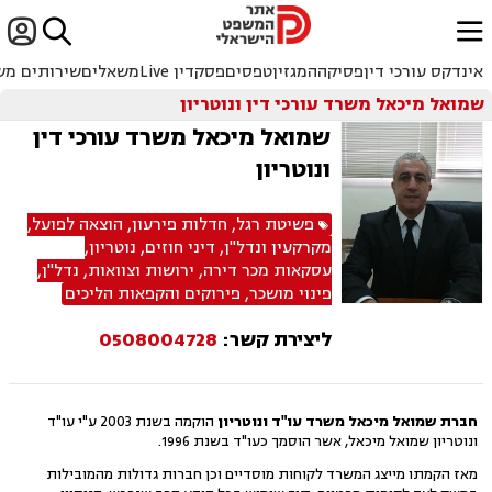


ﱐ
אינדקס עורכי דין
פסיקה
המגזין
טפסים
פסקדין Live
משאלים
שירותים מש
שמואל מיכאל משרד עורכי דין ונוטריון
שמואל מיכאל משרד עורכי דין
ונוטריון
פשיטת רגל
,
חדלות פירעון
,
הוצאה לפועל
,
מקרקעין ונדל"ן
,
דיני חוזים
,
נוטריון
,
עסקאות מכר דירה
,
ירושות וצוואות
,
נדל"ן
,
פינוי מושכר
,
פירוקים והקפאות הליכים
ליצירת קשר:
0508004728
חברת שמואל מיכאל משרד עו"ד ונוטריון
הוקמה בשנת 2003 ע"י עו"ד
ונוטריון שמואל מיכאל, אשר הוסמך כעו"ד בשנת 1996.
מאז הקמתו מייצג המשרד לקוחות מוסדיים וכן חברות גדולות מהמובילות