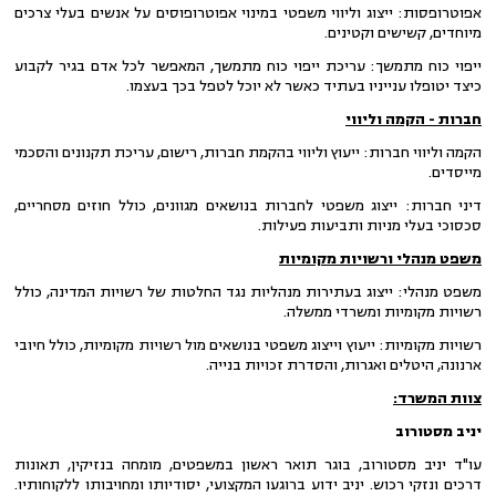
אפוטרופסות: ייצוג וליווי משפטי במינוי אפוטרופוסים על אנשים בעלי צרכים
מיוחדים, קשישים וקטינים.
ייפוי כוח מתמשך: עריכת ייפוי כוח מתמשך, המאפשר לכל אדם בגיר לקבוע
כיצד יטופלו ענייניו בעתיד כאשר לא יוכל לטפל בכך בעצמו.
חברות - הקמה וליווי
הקמה וליווי חברות: ייעוץ וליווי בהקמת חברות, רישום, עריכת תקנונים והסכמי
מייסדים.
דיני חברות: ייצוג משפטי לחברות בנושאים מגוונים, כולל חוזים מסחריים,
סכסוכי בעלי מניות ותביעות פעילות.
משפט מנהלי ורשויות מקומיות
משפט מנהלי: ייצוג בעתירות מנהליות נגד החלטות של רשויות המדינה, כולל
רשויות מקומיות ומשרדי ממשלה.
רשויות מקומיות: ייעוץ וייצוג משפטי בנושאים מול רשויות מקומיות, כולל חיובי
ארנונה, היטלים ואגרות, והסדרת זכויות בנייה.
צוות המשרד:
יניב מסטורוב
עו"ד יניב מסטורוב, בוגר תואר ראשון במשפטים, מומחה בנזיקין, תאונות
דרכים ונזקי רכוש. יניב ידוע ברוגעו המקצועי, יסודיותו ומחויבותו ללקוחותיו.