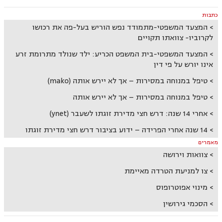
כתבות
המצעד המשפטי-מתמודד נפש הוריש בעל-פה את רכושו
לקרוביו- צוואתו תקויים
המצעד המשפטי-בית המשפט הכריע: ילד שנולד מתרומת זרע
אינו יורש על פי דין
טיפל במנוחה במסירות – אך לא יירש אותה (mako)
טיפל במנוחה במסירות – אך לא יירש אותה
אחרי 14 שנה: דרש חצי מדירת זוגתו לשעבר (ynet)
14 שנה אחרי הפרידה – ידוע בציבור דרש חצי מדירת זוגתו
מאמרים
צוואות וירושה
צו למניעת הטרדה מאיימת
מינוי אפוטרופוס
הסכמי גירושין