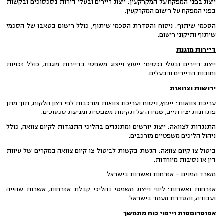
ייצוג בפני המפקח על המקרקעין: ייצוג דיירים ובעלי דירות בסכסוכים ובקשות
בפני המפקח על רישום המקרקעין.
הסכמי שיתוף: ניסוח והסדרת הסכמי שיתוף, כולל רישום בטאבו של הסכמי
שיתוף ותיקוני רישום.
דיירות מוגנת
ייצוג דיירים ובעלי נכסים: ייעוץ וייצוג משפטי בדיירות מוגנת, כולל זכויות
וחובות הדיירים והבעלים.
ירושות וצוואות
עריכת צוואות: ייעוץ, ניסוח ועריכת צוואות מורכבות לפי רצון הלקוח, תוך מתן
פתרונות יצירתיים, שמירה על תקינות משפטית ומניעת סכסוכים.
התנגדות לצוואה: ייצוג יורשים ומתנגדים בהליכי התנגדות לקיום צוואה, כולל
ניהול הליכים משפטיים מורכבים.
ביטול צו קיום צוואה: הגשת בקשות לביטול צו קיום צוואה במקרים של עיוות
דין או נסיבות מיוחדות.
משרד הפנים – אזרחות ואשרות בישראל
אזרחות ואשרות: ליווי וייצוג משפטי בהליכי קבלת אזרחות, אשרות שהייה
ועבודה, והסדרת מעמד בישראל.
אפוטרופסות וייפוי כוח מתמשך