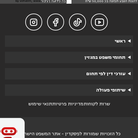
by vilhelm, www.morguefile.com
להגנת הטבע תפוצה בכ 50,000 ש"ח
בה כידועה בציבור




ראשי
תחומי משפט במגזין
עורכי דין לפי תחום
שיתופי פעולה
שרות לקוחות
מדיניות פרטיות
תנאי שימוש
כל הזכויות שמורות לפסקדין - אתר המשפט הישראלי