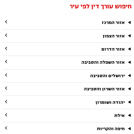
חיפוש עורך דין לפי עיר

אזור המרכז

אזור הצפון

אזור הדרום

אזור השפלה והסביבה

ירושלים והסביבה

אזור השרון והסביבה

יהודה ושומרון

אילת

חיפה והקריות