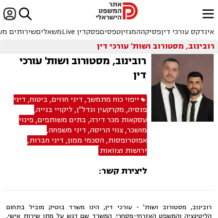


ﱐ
אינדקס עורכי דין
פסיקה
המגזין
טפסים
פסקדין Live
משאלים
שירותים מש
רובינוב, מסטורוב ושות' עורכי דין
רובינוב, מסטורוב ושות' עורכי
דין
ייפוי כוח מתמשך
,
דיני חוזים
,
ביטוח
,
דיני
פנסיה
,
מקרקעין ונדל"ן
,
ליקויי בנייה
,
עסקאות מכר דירה
,
בתים משותפים
,
פינוי
מושכר
,
צווי הריסה
,
דיני משפחה
,
אפוטרופסות
,
הסכמי ממון
,
דיני חברות
,
ירושות וצוואות
ליצירת קשר:
רובינוב, מסטורוב ושות' - עורכי דין, הינו משרד בוטיק מוביל בתחום
הליטיגציה והמשפט האזרחי-מסחרי. המשרד שם דגש על מתן שירות אישי,