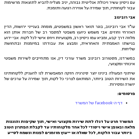
עם ניסיון עשיר ויכולת אנליטית גבוהה, יניב מצליח להביא לתוצאות מרשימות
עבור לקוחותיו, תוך שמירה על אווירה רגועה ותומכת.
אבי רובינוב
עו"ד אבי רובינוב, בוגר תואר ראשון במשפטים, מומחה בענייני ירושות, הדין
האזרחי וחוזים. אבי משמש כיועץ משפטי למספר רב של חברות אותן הוא
מלווה דרך קבע, ומביא עמו ניסיון רב, מקצועיות ויחס אישי לכל לקוח. אבי ידוע
בגישתו האמפתית והאחראית, ומבצע את עבודתו במיומנות ובתחושת
שליחות.
במשרדנו, מסטורוב רובינוב משרד עורכי דין, אנו מתחייבים לשירות משפטי
איכותי ומקצועי,
שיתוף הפעולה בינינו יוצר סינרגיה חזקה המאפשרת לנו להעניק ללקוחותינו
את השירות הטוב ביותר, המותאם לצרכי כל לקוח, תוך שמירה על ערכים של
יושרה ומסירות.
פרסומים:
דף ה-facebook של המשרד
המשרד חרט על דגלו לתת שירות מקצועי ואישי, תוך שקיפות והוגנות
מלאה ובאופן אישי ויסודי לכל אחד מלקוחותיו עד לקבלת הפתרון הטוב
ביותר עבור הלקוח, לכל שאלה או ייעוץ מוזמנים לפנות ונשמח לסייע