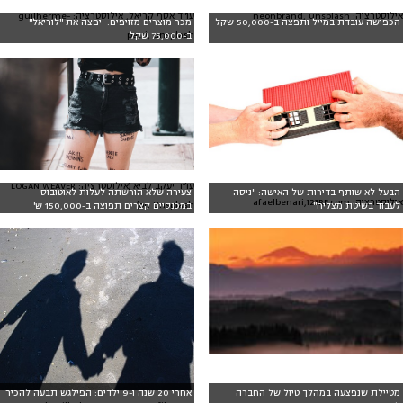
אילוסטרציה: neonbrand, unsplash
עו"ד אסף קריאל, אילוסטרציה: guilherme-
הכפישה עובדת במייל ותפצה ב-50,000 שקל
מכר מוצרים מזויפים: יפצה את "לוריאל"
petri, unsplash
ב-75,000 שקל
עו״ד יעקב לביא (אילוסטרציה: LOGAN WEAVER
הבעל לא שותף בדירות של האישה: "ניסה
צעירה שלא הורשתה לעלות לאוטובוס
אילוסטרציה: afaelbenari,123RF.com
on Unsplash)
לעבוד בשיטת מצליח"
במכנסיים קצרים תפוצה ב-150,000 ש'
מטיילת שנפצעה במהלך טיול של החברה
אחרי 20 שנה ו-9 ילדים: הפילגש תבעה להכיר