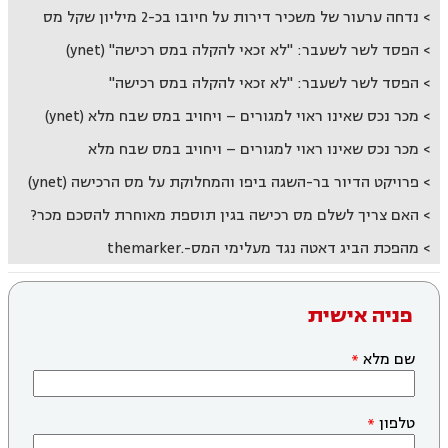
נדחה ערעור של משכיר דירות על חיובו בכ-2 מיליון שקל מס
הפסד לשר לשעבר: "לא זכאי להקלה במס רכישה" (ynet)
הפסד לשר לשעבר: "לא זכאי להקלה במס רכישה"
מכר נכס שאינו ראוי למגורים – ויחויב במס שבח מלא (ynet)
מכר נכס שאינו ראוי למגורים – ויחויב במס שבח מלא
פרויקט הדיור בר-השגה ביפו והמחלוקת על מס הרכישה (ynet)
האם צריך לשלם מס רכישה בגין תוספת מאוחרת להסכם מכר?
מהפכת הביג דאטה נגד מעלימי המס-.themarker
פניה אישית
שם מלא
טלפון