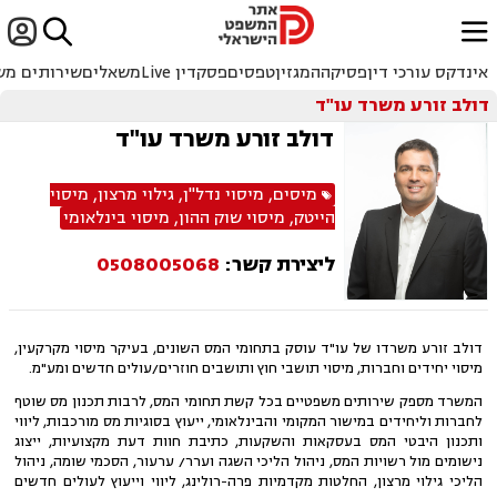


ﱐ
אינדקס עורכי דין
פסיקה
המגזין
טפסים
פסקדין Live
משאלים
שירותים מש
דולב זורע משרד עו"ד
דולב זורע משרד עו"ד
מיסים
,
מיסוי נדל"ן
,
גילוי מרצון
,
מיסוי
הייטק
,
מיסוי שוק ההון
,
מיסוי בינלאומי
ליצירת קשר:
0508005068
דולב זורע משרדו של עו"ד עוסק בתחומי המס השונים, בעיקר מיסוי מקרקעין,
מיסוי יחידים וחברות, מיסוי תושבי חוץ ותושבים חוזרים/עולים חדשים ומע"מ.
המשרד מספק שירותים משפטיים בכל קשת תחומי המס, לרבות תכנון מס שוטף
לחברות וליחידים במישור המקומי והבינלאומי, ייעוץ בסוגיות מס מורכבות, ליווי
ותכנון היבטי המס בעסקאות והשקעות, כתיבת חוות דעת מקצועיות, ייצוג
נישומים מול רשויות המס, ניהול הליכי השגה וערר/ ערעור, הסכמי שומה, ניהול
הליכי גילוי מרצון, החלטות מקדמיות פרה-רולינג, ליווי וייעוץ לעולים חדשים