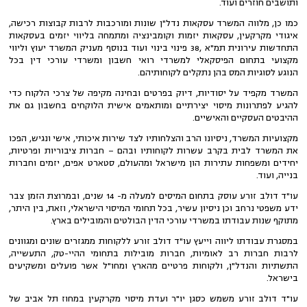
ותושבים חוזרים ועוד.
כמו כן, מלווה המשרד עסקאות נדל"ן שונות ומורכבות לרבות קבוצות רכישה,
איגודי מקרקעין, עסקאות יזמות וקומבינציה ומתמחה בליווי יזמים בעסקאות
התחדשות עירונית תמ"א ,38 פינוי בינוי ועוד בנוסף מעניק המשרד יעוץ וליווי
מקצועי בתחום הפיסקאלי למשרדי רואי חשבון ומשרדי עורכי דין בכל
הנוגע
לסוגיות המס בהן נתקלים לקוחותיהם.
המשרד מקפיד על יסודיות, דיוק בפרטים ובחינה מקיפה של צרכי הלקוח כדי
להגיע לפתרונות מיסוי יצירתיים ומותאמים אישית הלוקחים בחשבון גם את
ההיבטים העסקיים והאישיים.
מקצועיות המשרד, ניסיונו הרב והצלחותיו לצד שירות איכותי, אישי ונגיש, הפכו
את המשרד לבית בקרב עשרות לקוחותיו ובהם – חברות ציבוריות ופרטיות,
יחידים ומשפחות עתירות הון מישראל ומהעולם, סטארט אפים, יזמים וחברות
בנייה, ועוד.
עו"ד דולב זורע עוסק בתחום המיסים למעלה מ- 14 שנים, ובמרוצת הזמן צבר
ידע משפטי נרחב וכן ניסיון עשיר, בכל תחומי המיסוי הישראלי, וזאת, בין היתר,
מתוקף שנות עבודתו במשרדי עורכי הדין הבולטים והמובילים בארץ.
במסגרת עבודתו ליווה וייעץ עו"ד דולב זורע ללקוחות ממגזרים שונים ומגוונים
לרבות
חברות רב לאומיות, חברות מובילות בתחומי ההיי-טק, התעשייה,
התשתיות והנדל"ן, ולקוחות פרטיים מהארץ ומחו"ל אשר פועלים ומשקיעים
בישראל.
עו"ד דולב זורע משמש כסגן יו"ר ועדת מיסוי מקרקעין במחוז תל אביב של