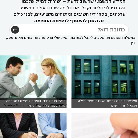
המידע המשפטי שחשוב לדעת – ישירות למייל שלכם!
הצטרפו לניוזלטר וקבלו את כל מה שחם בעולם המשפט
עדכונים, פסקי דין חשובים וניתוחים מקצועיים, לפני כולם.
זה הזמן להצטרף לרשימת התפוצה
במשלוח הטופס אני מסכים לקבל לכתובת המייל שלי פרסומות ועדכונים מאתר פסק
דין
מצץ את בוהן רגלה של השכנה באישון לילה
הבעל פנה לרבני, האישה לבימ"ש למשפחה –
אילוסטרציה: Dmitriy Shironosov, 123rf.com
ויכלא ל-15 חודשים
למי הסמכות לדון במזונות?