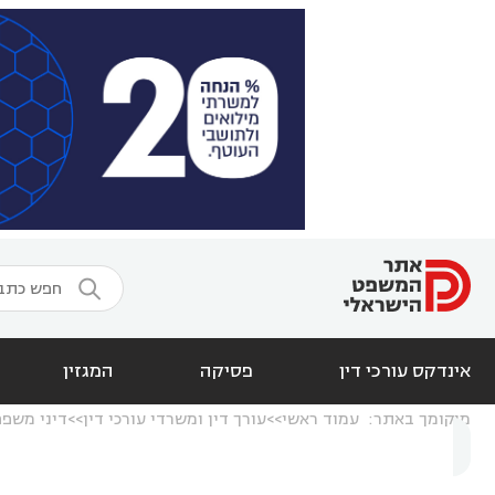

אינדקס עורכי דין
פסיקה
המגזין
מיקומך באתר:
עמוד ראשי
עורך דין ומשרדי עורכי דין
דיני משפ