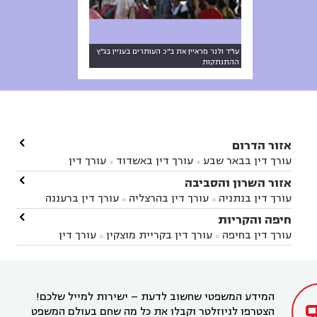
עו"ד ולנר מראיין את ב"כ העותרים בעניין בג"ץ
ההתנתקות

אזור הדרום
עורך דין בבאר שבע
עורך דין באשדוד
עורך דין


באשקלון
עורך דין בבאר טוביה
עורך דין בגן יבנה

אזור השרון והסביבה



עורך דין בניר הבנים
עורך דין בערד
עורך דין בקיבוץ


עורך דין בנתניה
עורך דין בהרצליה
עורך דין ברעננה


זיקים
עורך דין בנתיבות
עורך דין בקרית מלאכי



עורך דין בחדרה
עורך דין בכפר סבא
עורך דין בהוד

חיפה והקריות



השרון
עורך דין באבן יהודה
עורך דין בבנימינה



עורך דין בחיפה
עורך דין בקריית מוצקין
עורך דין


עורך דין בחריש
עורך דין בקיסריה
עורך דין בקדימה


בקרית מוצקין
עורך דין בקריית אתא
עורך דין


עורך דין ברמת השרון
עורך דין בתל מונד



בקריית חיים
עורך דין בקרית ביאליק
עורך דין


בחדרה

המידע המשפטי שחשוב לדעת – ישירות למייל שלכם!
הצטרפו לניוזלטר וקבלו את כל מה שחם בעולם המשפט