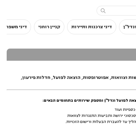

נדל"ן
דיני צרכנות ותיירות
קניין רוחני
דיני משפחה
ות וצוואות
,
אפוטרופסות
,
הוצאה לפועל
,
חדלות פירעון
,
אה לפועל ונדל"ן ומספק שירותים בתחומים הבאים:
 כספיות ועוד
, סכסוכי ירושה ותביעות התנגדות לצוואות
ההליך עד להעברת הבעלות ורישום הזכויות.