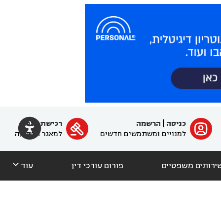

כניסה
|
הרשמה
רכישת מנוי
ﱐ

למנויים ומשתמשים חדשים
למאגר הפסיקה

ירותים משפטיים
פורום עורכי דין
עוד