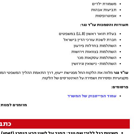
משמורת ילדים
תביעות אבהות
אפוטרופסות
תעודות והסמכות עו"ד נגר:
בעלת תואר ראשון (LL.B) במשפטים
חברת לשכת עורכי הדין בישראל
השתלמות בחדלות פירעון
השתלמות בצוואות וירושות
השתלמות עסקאות מכר
השתלמות- נישואין וגירושין
עו"ד נגר
מלווה את הלקוח החל מפגישת ייעוץ, דרך התאמת ההליך המשפטי המתא
מקצועיות ומסירות ושמירה על האינטרסים של הלקוח.
פרסומים:
עמוד הפייסבוק של המשרד
מוזמנים לפנות 
כתב
פשיטת רגל ללורי שם טוב; החוב על לשון הרע הוחרג (ynet)