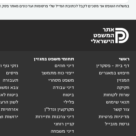
במשלוח הטופס אני מסכים לקבל לכתובת המייל שלי פרסומות ועדכונים מאתר פסק ד
ראשי
תחומי משפט במגזין
דף בית - פסקדין
דיני חוזים
נזקי גוף 
חיפוש במאגרים
ייפוי כוח מתמשך
מיסים
המגזין
משפט מסחרי
תעבורה
חקיקה
דיני עבודה
צבא ומשר
שרות לקוחות
ביטוח
ביטוח לאו
תנאי שימוש
פלילי
לשון הרע
צור קשר
מקרקעין ונדל"ן
אזרחויות 
מדיניות פרטיות
דיני צרכנות ותיירות
ירושות וצ
גרסת מובייל
קניין רוחני
דיני משפחה