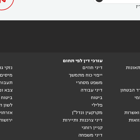
ין
עורכי דין לפי תחום
ותאונות
דיני חוזים
נזקי ג
ייפוי כוח מתמשך
מיסים
משפט מסחרי
תעבור
ד הבטחון
דיני עבודה
צבא ומ
מי
ביטוח
ביטוח 
פלילי
לשון ה
ואשרות
מקרקעין ונדל"ן
אזרחוי
וואות
דיני צרכנות ותיירות
ירושות
קניין רוחני
דיני משפחה