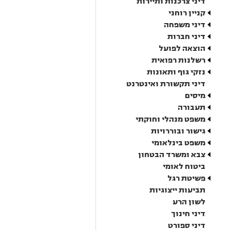
דיני צרכנות ותיירות
קניין רוחני
דיני משפחה
דיני חברות
הוצאה לפועל
רשלנות רפואית
נזקי גוף ותאונות
דיני תקשורת ואינטרנט
מיסים
תעבורה
משפט מנהלי וחוקתי
גישור ובוררויות
משפט בינלאומי
צבא ומשרד הבטחון
ביטוח לאומי
פשיטת רגל
תביעות ייצוגיות
לשון הרע
דיני חינוך
דיני ספורט