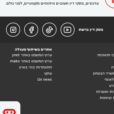
עדכונים, פסקי דין חשובים וניתוחים מקצועיים, לפני כולם.




פסק דין ברשת
אתרים בשיתוף פעולה
וף ותאונות
ערוץ המשפט באתר ynet
ערוץ המשפט באתר mako
ה
התאחדות בוני בארץ
שרד הבטחון
עוקץ
לאומי
i24 news
רע
ות ואשרות
 וצוואות