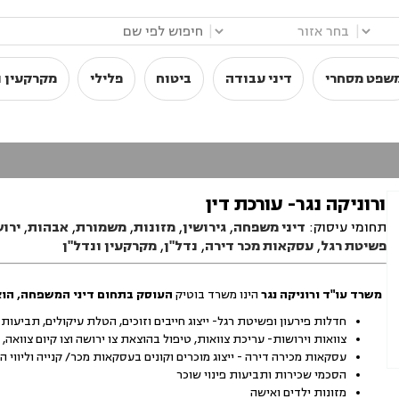
|
|
שפט מסחרי
דיני עבודה
ביטוח
פלילי
מקרקעין ו
ורוניקה נגר- עורכת דין
תחומי עיסוק:
דיני משפחה
,
גירושין
,
מזונות
,
משמורת
,
אבהות
,
ירוש
פשיטת רגל
,
עסקאות מכר דירה
,
נדל"ן
,
מקרקעין ונדל"ן
משרד עו"ד ורוניקה נגר
הינו משרד בוטיק
העוסק בתחום דיני המשפחה, הוצ
חדלות פירעון ופשיטת רגל- ייצוג חייבים וזוכים, הטלת עיקולים, תביעות
צוואות וירושות- עריכת צוואות, טיפול בהוצאת צו ירושה וצו קיום צוואה
עסקאות מכירה דירה - ייצוג מוכרים וקונים בעסקאות מכר/ קנייה וליווי 
הסכמי שכירות ותביעות פינוי שוכר
מזונות ילדים ואישה