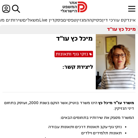


ﱐ
אינדקס עורכי דין
פסיקה
המגזין
טפסים
פסקדין Live
משאלים
שירותים מש
מיכל כץ עו"ד
מיכל כץ עו"ד
נזקי גוף ותאונות
ליצירת קשר:
משרד עו"ד מיכל כץ
הינו משרד בוטיק אשר הוקם בשנת 2000, ועוסק בתחום
דיני הנזיקין.
המשרד מספק את שירותיו בתחומים הבאים:
נזקי גוף עקב תאונות דרכים ותאונות עבודה
תאונות תלמידים וילדים