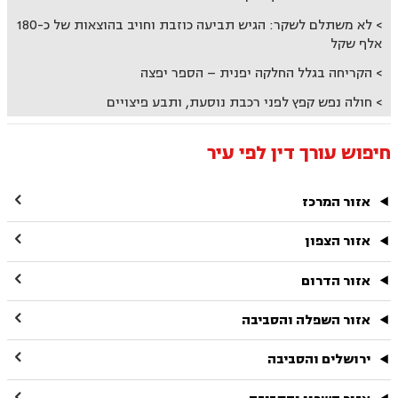
לא משתלם לשקר: הגיש תביעה כוזבת וחויב בהוצאות של כ-180
אלף שקל
הקריחה בגלל החלקה יפנית – הספר יפצה
חולה נפש קפץ לפני רכבת נוסעת, ותבע פיצויים
חיפוש עורך דין לפי עיר

אזור המרכז

אזור הצפון

אזור הדרום

אזור השפלה והסביבה

ירושלים והסביבה
