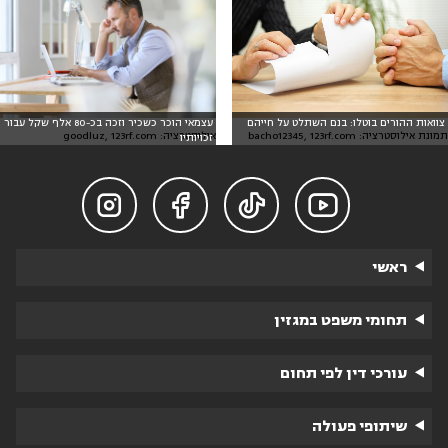
צוואות ההורים בוטלו: בנם השתלט על חייהם
עצמאי הוכר כשכיר וזכה בכ-80 אלף שקל עבור
תמונת אילוסטרציה: bacho12345, 123rf.com
אילוסטרציה: goodluz, 123rf.com
זכויותיו




ראשי
תחומי משפט במגזין
עורכי דין לפי תחום
שיתופי פעולה