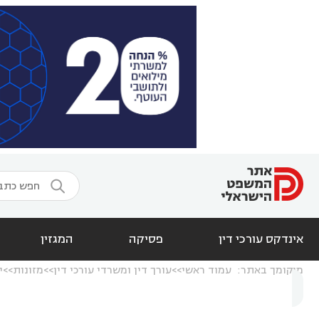

אינדקס עורכי דין
פסיקה
המגזין
מיקומך באתר:
עמוד ראשי
עורך דין ומשרדי עורכי דין
מזונות
י