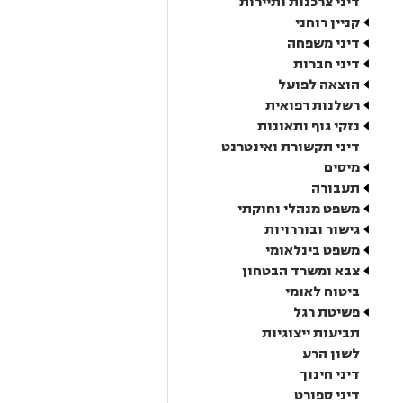
דיני צרכנות ותיירות
קניין רוחני
דיני משפחה
דיני חברות
הוצאה לפועל
רשלנות רפואית
נזקי גוף ותאונות
דיני תקשורת ואינטרנט
מיסים
תעבורה
משפט מנהלי וחוקתי
גישור ובוררויות
משפט בינלאומי
צבא ומשרד הבטחון
ביטוח לאומי
פשיטת רגל
תביעות ייצוגיות
לשון הרע
דיני חינוך
דיני ספורט