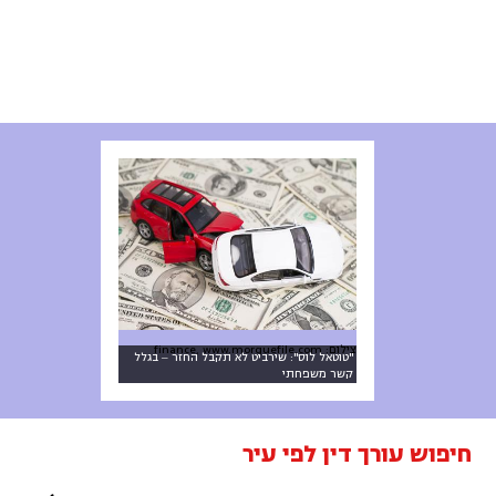
צילום: finance, www.morguefile.com
"טוטאל לוס": שירביט לא תקבל החזר ‒ בגלל
קשר משפחתי
חיפוש עורך דין לפי עיר