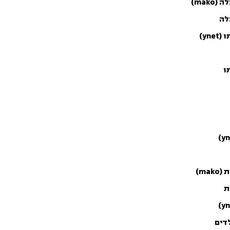
mak)
לה
yn)
ו
m)
ת
לדים