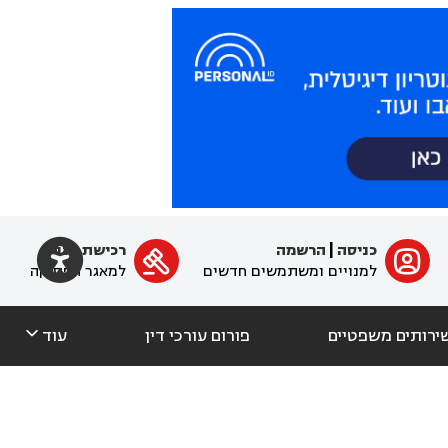

כניסה
|
הרשמה
רכישת מנוי
ﱐ

למנויים ומשתמשים חדשים
למאגר הפסיקה

ירותים משפטיים
פורום עורכי דין
עוד