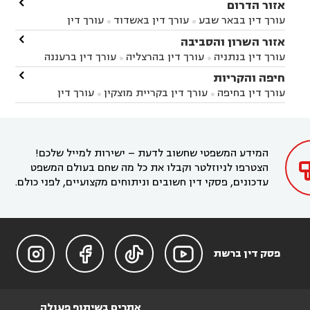

אזור הדרום
עורך דין בבאר שבע
עורך דין באשדוד
עורך דין


באשקלון
עורך דין בבאר טוביה
עורך דין בגן יבנה

אזור השרון והסביבה



עורך דין בניר הבנים
עורך דין בערד
עורך דין בקיבוץ


עורך דין בנתניה
עורך דין בהרצליה
עורך דין ברעננה


זיקים
עורך דין בנתיבות
עורך דין בקרית מלאכי



עורך דין בחדרה
עורך דין בכפר סבא
עורך דין בהוד

חיפה והקריות



השרון
עורך דין באבן יהודה
עורך דין בבנימינה



עורך דין בחיפה
עורך דין בקריית מוצקין
עורך דין


עורך דין בחריש
עורך דין בקיסריה
עורך דין בקדימה


בקרית מוצקין
עורך דין בקריית אתא
עורך דין


עורך דין ברמת השרון
עורך דין בתל מונד



בקריית חיים
עורך דין בקרית ביאליק
עורך דין


בחדרה

המידע המשפטי שחשוב לדעת – ישירות למייל שלכם!
הצטרפו לניוזלטר וקבלו את כל מה שחם בעולם המשפט
עדכונים, פסקי דין חשובים וניתוחים מקצועיים, לפני כולם.




פסק דין ברשת
אתרים בשיתוף פעולה