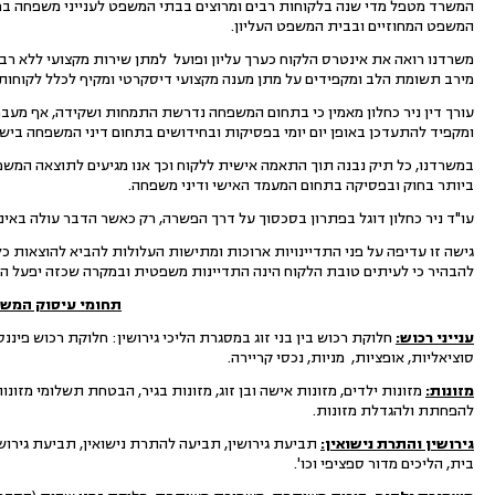
המשרד מטפל מדי שנה בלקוחות רבים ומרוצים בבתי המשפט לענייני משפחה ברחבי
המשפט המחוזיים ובבית המשפט העליון.
משרדנו רואה את אינטרס הלקוח כערך עליון ופועל למתן שירות מקצועי ללא רבב,
מירב תשומת הלב ומקפידים על מתן מענה מקצועי דיסקרטי ומקיף לכלל לקוחותי
עורך דין ניר כחלון מאמין כי בתחום המשפחה נדרשת התמחות ושקידה, אף מעב
ומקפיד להתעדכן באופן יום יומי בפסיקות ובחידושים בתחום דיני המשפחה בישר
במשרדנו, כל תיק נבנה תוך התאמה אישית ללקוח וכך אנו מגיעים לתוצאה המש
ביותר בחוק ובפסיקה בתחום המעמד האישי ודיני משפחה.
עו"ד ניר כחלון דוגל בפתרון בסכסוך על דרך הפשרה, רק כאשר הדבר עולה באינ
גישה זו עדיפה על פני התדיינויות ארוכות ומתישות העלולות להביא להוצאות 
להבהיר כי לעיתים טובת הלקוח הינה התדיינות משפטית ובמקרה שכזה יפעל 
תחומי עיסוק המשר
ענייני רכוש:
חלוקת רכוש בין בני זוג במסגרת הליכי גירושין: חלוקת רכוש פיננסי
סוציאליות, אופציות, מניות, נכסי קריירה.
מזונות:
מזונות ילדים, מזונות אישה ובן זוג, מזונות בגיר, הבטחת תשלומי מזו
להפחתת ולהגדלת מזונות.
גירושין והתרת נישואין:
תביעת גירושין, תביעה להתרת נישואין, תביעת גירושי
בית, הליכים מדור ספציפי וכו'.