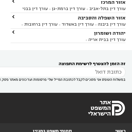

אזור המרכז
עורך דין בתל-אביב
עורך דין ברמת-גן
עורך דין בבני


ברק
עורך דין בפתח תקווה
עורך דין בראשון לציון

אזור השפלה והסביבה



עורך דין ברחובות
עורך דין בנס ציונה
עורך דין


עורך דין ביבנה
עורך דין באשדוד
עורך דין ברחובות



במודיעין
עורך דין בהרצליה
עורך דין בחולון
עורך



עורך דין בראשון לציון
עורך דין במודיעין
עורך דין

יהודה ושומרון


דין בקרית אונו
עורך דין ברמלה
עורך דין בקריית


בבאר יעקב
עורך דין בגדרה
עורך דין בכפר רות



אונו
עורך דין בבת ים
עורך דין בגבעת שמואל
עורך
עורך דין בבית אריה




דין באזור
עורך דין בגן יבנה
עורך דין בעמק חפר



עורך דין במודיעין מכבים רעות
עורך דין במודיעין

רעות
עורך דין בסביון
עורך דין ברמת השרון
עורך



זה הזמן להצטרף לרשימת התפוצה
דין בשוהם

במשלוח הטופס אני מסכים לקבל לכתובת המייל שלי פרסומות ועדכונים מאתר פסק ד
ראשי
תחומי משפט במגזין