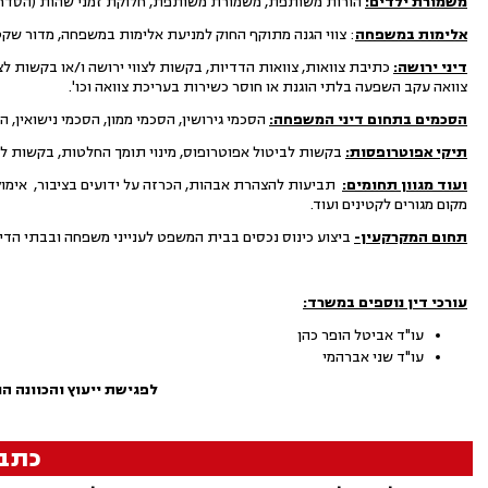
משמורת ילדים:
הורות משותפת, משמורת משותפת, חלוקת זמני שהות (הסדרי רא
אלימות במשפחה
: צווי הגנה מתוקף החוק למניעת אלימות במשפחה, מדור שקט
דיני ירושה:
כתיבת צוואות, צוואות הדדיות, בקשות לצווי ירושה ו/או בקשות לצוו
צוואה עקב השפעה בלתי הוגנת או חוסר כשירות בעריכת צוואה וכו'.
הסכמים בתחום דיני המשפחה:
הסכמי גירושין, הסכמי ממון, הסכמי נישואין, ה
תיקי אפוטרופסות:
בקשות לביטול אפוטרופוס, מינוי תומך החלטות, בקשות לבי
ועוד מגוון תחומים:
תביעות להצהרת אבהות, הכרזה על ידועים בציבור, אימוץ,
מקום מגורים לקטינים ועוד.
תחום המקרקעין-
ביצוע כינוס נכסים בבית המשפט לענייני משפחה ובבתי הדין 
עורכי דין נוספים במשרד:
עו"ד אביטל הופר כהן
עו"ד שני אברהמי
לפגישת ייעוץ והכוונה הנ
כתב