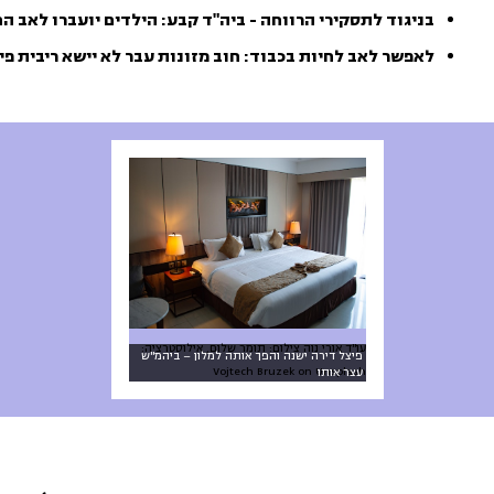
בניגוד לתסקירי הרווחה - ביה"ד קבע: הילדים יועברו לאב ה
לאפשר לאב לחיות בכבוד: חוב מזונות עבר לא יישא ריבית פי
עו"ד אורי נוה צילום: תומר שלום, אילוסטרציה:
פיצל דירה ישנה והפך אותה למלון – ביהמ"ש
Vojtech Bruzek on Unsplash
עצר אותו