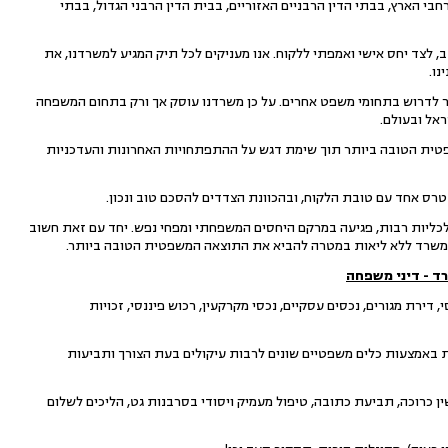
 הארץ, בבתי הדין הרבניים האזוריים, בבית הדין הרבני הגדול, בבתי
 לצד יחס אישי ואמפתי ללקוח. אנו מעניקים לכל תיק המגיע למשרדנו, את
נו.
ר לדרוש בתחומי משפט אחרים. על כן משרדנו עוסק אך ורק בתחום המשפחה
אל ובעולם.
פטית הטובה ביותר תוך שימת דגש על ההתפתחויות האחרונות והעדכניות
טרס אחד עם טובת הלקוח, ובהכוונת הצדדים להסכם טוב ונכון.
כלכליות רבות, פגיעה במרקם היחסים המשפחתי ומפחי נפש. יחד עם זאת חשוב
המשרד ללא ליאות במטרה להביא את התוצאה המשפטית הטובה ביותר.
ד - דיני משפחה
, דירת מגורים, נכסים עסקיים, נכסי מקרקעין, רכוש פיננסי, זכויות
נות באמצעות כלים משפטיים שונים לרבות עיקולים בעת הצורך ותביעות
ן כרוכה, תביעת כתובה, טיפול מעמיק ויסודי בסרבנות גט, הליכים לשלום