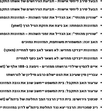
הבעל סירב ליחסי אישות - תביעת הגירושים של אשתו התקבלה (o
הבעל סירב ליחסי אישות - תביעת הגירושים של אשתו התקב
״שוויון מהותי״: אב הגדיל את זמני השהות – המזונות הופחתו (et
המזונות הופחתו: אב ניצח את חזקת הגיל הרך (ynet)
״שוויון מהותי״: אב הגדיל את זמני השהות – המזונות הופחת
האב זכה: המשמורת משותפת, המזונות נמוכים
המזונות ייבדקו מחדש: לא נשאר לאב כסף למחייה (מאקו)
המזונות ייבדקו מחדש: לא נשאר לאב כסף למחייה
איים להפיץ שילדי גרושתו ממזרים - ויפצה ב-188 אלף ש' (ynet)
עבריין מין שעיכב את הגט ישלם כרבע מיליון ש' לגרושתו
ערעור האב התקבל: בית המשפט ייחשב שוב את גובה המזונות (ako
ערעור האב התקבל: בית המשפט ייחשב שוב את גובה המזונו
סכסוך גירושים: בית הדין הרבני הפך החלטה של ביהמ"ש (ynet)
ריב סמכויות: הרבני יצא נגד החלטת ביהמ"ש לדון במזונות י