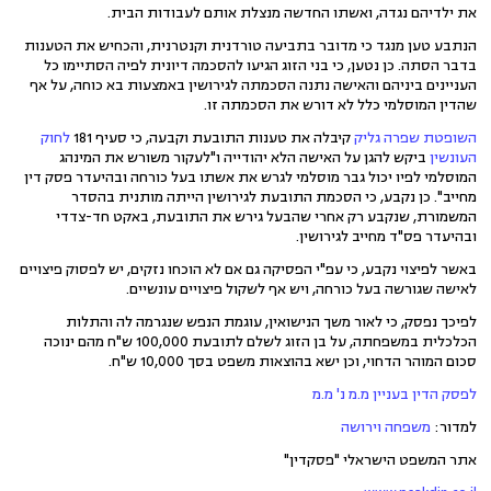
את ילדיהם נגדה, ואשתו החדשה מנצלת אותם לעבודות הבית.
הנתבע טען מנגד כי מדובר בתביעה טורדנית וקנטרנית, והכחיש את הטענות
בדבר הסתה. כן נטען, כי בני הזוג הגיעו להסכמה דיונית לפיה הסתיימו כל
העניינים ביניהם והאישה נתנה הסכמתה לגירושין באמצעות בא כוחה, על אף
שהדין המוסלמי כלל לא דורש את הסכמתה זו.
השופטת שפרה גליק
קיבלה את טענות התובעת וקבעה, כי סעיף 181
לחוק
העונשין
ביקש להגן על האישה הלא יהודייה ו"לעקור משורש את המינהג
המוסלמי לפיו יכול גבר מוסלמי לגרש את אשתו בעל כורחה ובהיעדר פסק דין
מחייב". כן נקבע, כי הסכמת התובעת לגירושין הייתה מותנית בהסדר
המשמורת, שנקבע רק אחרי שהבעל גירש את התובעת, באקט חד-צדדי
ובהיעדר פס"ד מחייב לגירושין.
באשר לפיצוי נקבע, כי עפ"י הפסיקה גם אם לא הוכחו נזקים, יש לפסוק פיצויים
לאישה שגורשה בעל כורחה, ויש אף לשקול פיצויים עונשיים.
לפיכך נפסק, כי לאור משך הנישואין, עוגמת הנפש שנגרמה לה והתלות
הכלכלית במשפחתה, על בן הזוג לשלם לתובעת 100,000 ש"ח מהם ינוכה
סכום המוהר הדחוי, וכן ישא בהוצאות משפט בסך 10,000 ש"ח.
לפסק הדין בעניין מ.מ נ' מ.מ
למדור:
משפחה וירושה
אתר המשפט הישראלי "פסקדין"