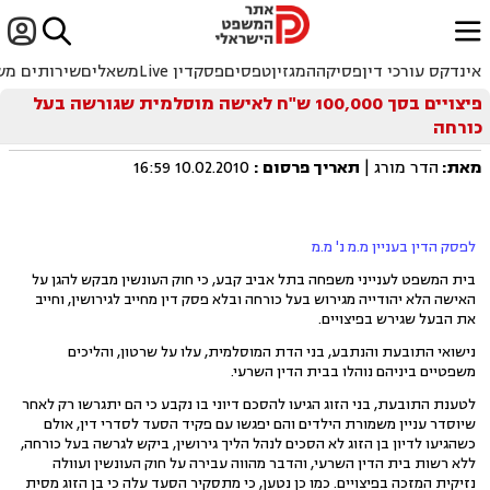


ﱐ
אינדקס עורכי דין
פסיקה
המגזין
טפסים
פסקדין Live
משאלים
שירותים מש
פיצויים בסך 100,000 ש"ח לאישה מוסלמית שגורשה בעל
כורחה
מאת:
הדר מורג |
תאריך פרסום
:
10.02.2010 16:59
לפסק הדין בעניין מ.מ נ' מ.מ
בית המשפט לענייני משפחה בתל אביב קבע, כי חוק העונשין מבקש להגן על
האישה הלא יהודייה מגירוש בעל כורחה ובלא פסק דין מחייב לגירושין, וחייב
את הבעל שגירש בפיצויים.
נישואי התובעת והנתבע, בני הדת המוסלמית, עלו על שרטון, והליכים
משפטיים ביניהם נוהלו בבית הדין השרעי.
לטענת התובעת, בני הזוג הגיעו להסכם דיוני בו נקבע כי הם יתגרשו רק לאחר
שיוסדר עניין משמורת הילדים והם יפגשו עם פקיד הסעד לסדרי דין, אולם
כשהגיעו לדיון בן הזוג לא הסכים לנהל הליך גירושין, ביקש לגרשה בעל כורחה,
ללא רשות בית הדין השרעי, והדבר מהווה עבירה על חוק העונשין ועוולה
נזיקית המזכה בפיצויים. כמו כן נטען, כי מתסקיר הסעד עלה כי בן הזוג מסית