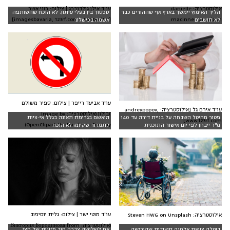
אילוסטרציה: danielle
עו"ד אילן גולדנברג | צילום: רוני אשר
הליך האימוץ יימשך בארץ אף שההורים כבר
סכסוך בין בעלי עיתון: לא הוכח שהשותפה
macinnes,unsplash
[אילוסטרציה: imagesbavaria, 123rf.com]
לא תושבים
אשמה בכישלון
עו"ד אביעד רייפר | צילום: ספיר משולם
עו"ד אירם גל [אילוסטרציה: andreypopov,
זבולון (אילוסטרציה: Image by
פטור מהיטל השבחה על בניית דירה עד 140
הואשם בגרימת תאונה בגלל אי-ציות
www.123rf.com]
OpenClipart-Vectors from Pixabay)
מ"ר ייבחן לפי יום אישור התוכנית
לתמרור שקיומו לא הוכח
עו"ד מוטי ישר | צילום: גלית יוסיפוב
אילוסטרציה: Steven HWG on Unsplash
(אילוסטרציה: Виктория Бородинова from
בוטלה צוואת אלמנה סיעודית שהורישה
אם לשלושה צברה חוב מזונות של חצי