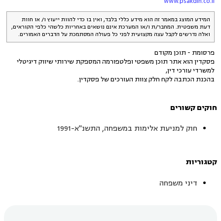
www.psakdin.co.il
המידע המוצג במאמר זה הוא מידע כללי בלבד, ואין בו כדי להוות ייעוץ ו/ או חוות
דעת משפטית. המחבר/ת ו/או המערכת אינם נושאים באחריות כלשהי כלפי הקוראים,
ואלה נדרשים לקבל עצה מקצועית לפני כל פעולה המסתמכת על הדברים האמורים.
פרסומת - תוכן מקודם
פסקדין הוא אתר תוכן משפטי ופלטפורמה המספקת שירותי שיווק דיגיטלי
למשרדי עורכי דין,
בהכנת הכתבה לקח חלק צוות העורכים של פסקדין.
חוקים קשורים
חוק למניעת אלימות במשפחה, התשנ"א-1991
קטגוריות
דיני משפחה