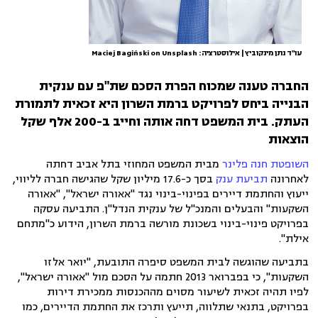
עו"ד נתן מינקוביץ | אילוסטרציה: Maciej Bagiński on Unsplash
החברה טענה שמכוח הפרת הסכם שת"פ עם ענקית
הבנייה ביחס לפרויקט ברמת השרון היא זכאית לתמורת
העתק. בית המשפט דחה אותה וחייב ב-200 אלף שקל
הוצאות
השופטת חנה פלינר
מבית המשפט המחוזי בתל אביב דחתה
לאחרונה
תביעת ענק
בסך כ-17.6 מיליון שקל שהגישה חברה לליווי,
ייעוץ והחתמת דיירים בפינוי-בינוי נגד "אאורה ישראל", "אאורה
השקעות" והבעלים והמנכ"ל של ענקית הנדל"ן. התביעה עסקה
בפרויקט פינוי-בינוי בשכונת מורשה ברמת השרון, הידוע כ"מתחם
אילת".
בתביעה שהוגשה לבית המשפט סיפרה התובעת, "יואר אלזו
השקעות", כי בפברואר 2013 חתמה על הסכם מול "אאורה ישראל",
לפיו תהיה זכאית לשיעור מסוים מההכנסות ממכירת דירות
בפרויקט, בתנאי שתלווה, תייעץ ותרכז את החתמת הדיירים, כמו