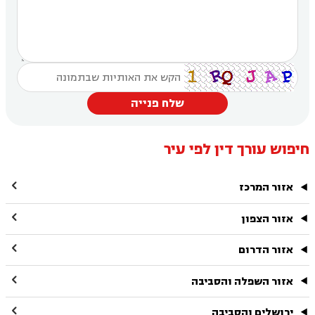
שלח פנייה
חיפוש עורך דין לפי עיר

אזור המרכז

אזור הצפון

אזור הדרום

אזור השפלה והסביבה

ירושלים והסביבה