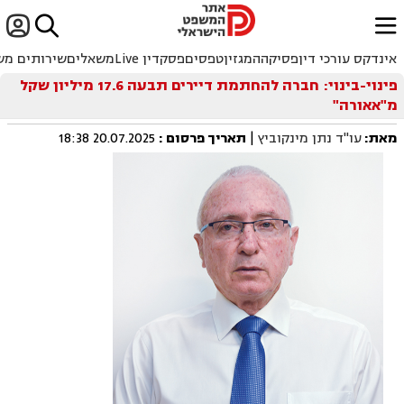


ﱐ
אינדקס עורכי דין
פסיקה
המגזין
טפסים
פסקדין Live
משאלים
שירותים מש
פינוי-בינוי: חברה להחתמת דיירים תבעה 17.6 מיליון שקל
מ"אאורה"
מאת:
עו"ד נתן מינקוביץ
|
תאריך פרסום
:
20.07.2025 18:38