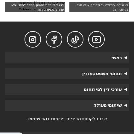
עו"ד יעקב ג'קי בובליל | אילוסטרציה:
לא שילמו פיצויים על תקיפה – לא יוכרו
בניגוד לעמדת הנאמן: הפטר לחייב שלא
Mohammed Hassan, Unsplash
כפושטי רגל
עמד בתכנית פירעון




ראשי
תחומי משפט במגזין
עורכי דין לפי תחום
שיתופי פעולה
שרות לקוחות
מדיניות פרטיות
תנאי שימוש