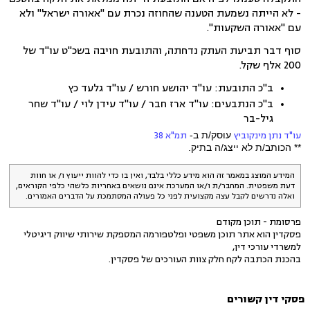
- לא הייתה נשמעת הטענה שהחוזה נכרת עם "אאורה ישראל" ולא
עם "אאורה השקעות".
סוף דבר תביעת העתק נדחתה, והתובעת חויבה בשכ"ט עו"ד של
200 אלף שקל.
ב"כ התובעת: עו"ד
יהושע חורש / עו"ד גלעד כץ
ב"כ הנתבעים: עו"ד
ארז חבר / עו"ד עידן לוי / עו"ד שחר
גיל-בר
עו"ד נתן מינקוביץ
עוסק/ת ב-
תמ"א 38
** הכותב/ת לא ייצג/ה בתיק.
המידע המוצג במאמר זה הוא מידע כללי בלבד, ואין בו כדי להוות ייעוץ ו/ או חוות
דעת משפטית. המחבר/ת ו/או המערכת אינם נושאים באחריות כלשהי כלפי הקוראים,
ואלה נדרשים לקבל עצה מקצועית לפני כל פעולה המסתמכת על הדברים האמורים.
פרסומת - תוכן מקודם
פסקדין הוא אתר תוכן משפטי ופלטפורמה המספקת שירותי שיווק דיגיטלי
למשרדי עורכי דין,
בהכנת הכתבה לקח חלק צוות העורכים של פסקדין.
פסקי דין קשורים