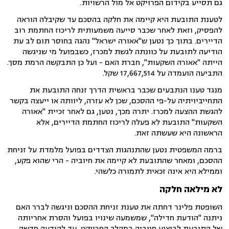
גם תסייע בקידום הפרויקט אל מול הרשויות.
לטענת התובעת היא קיימה את חלקה בהסכם עד שקיבלה הוראה
להפסיק, וזאת לאחר שכבר סייעה משמעותית לריכוז החתמת רוב
הדיירים. בתוך כך נטען ש"אאורה ישראל" נהגה בחוסר תום לב עת
הודיעה לתובעת על כוונתה לגשת למכרז, כשבפועל מי שניגשה
הייתה "אאורה השקעות", חברת האם - ועל כן התבקשה הרמת מסך.
התביעה הועמדה על 17,667,514 שקל.
מנגד טענו הנתבעים שכבר בראשית הדרך זנחה התובעת את
התחייביויתיה על-פי ההסכם, שכן לא עזרה, ליוותה או ייעצה בקשר
להגשת ההצעה למכרז. יתרה מכך, נטען, גם לאחר זכיית "אאורה
השקעות" התובעת לא פעלה לריכוז החתמת הדיירים, אלא
הראשונה היא שעשתה זאת.
ברמה המשפטית נטען שהתנהגות הצדדים בפועל מלמדת על זניחת
ההסכם, ומאחר שהתובעת לא קיימה את חיוביה - הרי שהוא פקע,
וממילא היא אינה זכאית לתמורה כלשהי.
לא מילאה חלקה
השופטת פלינר דחתה את טענת זניחת ההסכם וניגשה לברר האם
ניתנה "הודעת חדילה", שמשמעה שינויו בפועל והסרת אחריותה
של התובעת לביצוע חיוביה במהלך הפרויקט, עד להודעה חדשה.