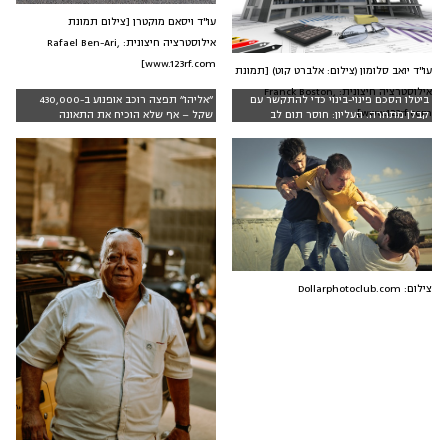
עו"ד ויסאם מוקטרן [צילום תמונת
אילוסטרציה חיצונית: Rafael Ben-Ari,
www.123rf.com]
עו"ד יואב סלומון (צילום: אלברט קוט) [תמונת
אילוסטרציה חיצונית: Franck Boston,
ביטלו הסכם פינוי-בינוי כדי להתקשר עם
״אליהו״ תפצה רוכב אופנוע ב-430,000
www.123rf.com]
קבלן מתחרה. העליון: חוסר תום לב
שקל – אף שלא הוכיח את התאונה
צילום: Dollarphotoclub.com