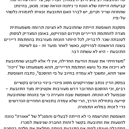
קביעתה הייתה שלא הוכח כי ניתנה הוראה שכזו. מכאן, בהינתן
שהחוזה שריר וקיים, יש לברר האם התובעת זכאית לתמורה כלשהי
על-פיו.
מסקנת השופטת הייתה שהתובעת לא הציגה תרומה משמעותית
מצדה להחתמת הדיירים וקידום הפרויקט, באופן המצדיק לפסוק
לטובתה שכר. לדבריה, לכל היותר הוכחה מעורבות בהחתמת דיירים
בשנה הראשונה לפרויקט, כאשר לאחר מועד זה - גם לשיטת
התובעת - היא לא עשתה דבר.
"משדחיתי את טענת הודעת החדילה, אין לי אלא לקבוע שהתובעת
לא ריכזה את כל נושא החתמת הדיירים, תהא משמעותו של 'ריכוז'
אשר תהא, ומשכך לא עמדה בחיוב על פי ההסכם", כתבה השופטת.
בפסק הדין נכתב שפרויקטים מסוג פינוי-בינוי כרוכים בקשיים
רבים, וכי ההסכם המדובר דרש מעורבות אקטיבית מצד התובעת –
שבפועל לא הוכחה. השופטת שבה והעירה כי אף בהנחה שהתובעת
סייעה בתחילת הדרך, הרי שלא עמדה בתנאים החוזיים הנדרשים
כדי לזכות במלוא התמורה.
השופטת התרשמה כי לא הייתה לבעלים והמנכ"ל של "אאורה" כוונה
להטעות את התובעת בקשר לזהות החברה שניגשת למכרז.
התקבלה טענתו לפיה אם התובעת הייתה ממלאת את חלקה בהסכם