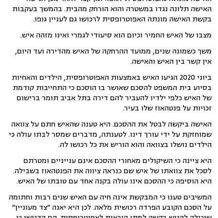
האישה תלונה נגדו במשטרה והוא הורחק מהבית. בהמשך בעקבות
בקשת האישה מונתה האפוטרופסית לרכושו גם לעניין גופו.
מצבו של האיש החמיר וכיום הוא סיעודי לגמרי ואינו מזהה איש.
משך כשמונה שנים, ממועד ההרחקה של האיש מהדירה ועד היום,
אין קשר בין האיש והאישה.
ביוני 2020 הגיעו האיש באמצעות האפוטרופסית, הילדים והאחיות
בסיוע בית המשפט להסכם שאושר בו הוסכם כי התחייבות קודמת
של האיש כלפי ילדיו להעביר להם דירה בתל אביב תומר ברישום
זכויות על פנטהאוז שלו בעיר.
האישה ביקשה לבטל את ההסכם. היא טענה שהאיש חתם על צוואה
שמוחזקת על ידי עורך דינו. לטענתה, מדברים שמסר לבתו עולה כי
הילדים נושלו בצוואה והוא הוריש את כל רכושו לה.
היא ציינה כי
השיקולים מאחורי ההסכם אינם ענייניים ומטרתם
לסכל את צוואתו של איש שם כנראה ציווה את הפנטהאוז בשבילה.
היא הוסיפה כי ההסכם אינו עולה בקנה אחד עם טובתו של האיש.
המשיבים טענו כי המבקשת אינה חיה עם האיש שנים רבות וחתומה
על הסכם הקובע הפרדה רכושית מלאה. לכן היא יאנה ״צד מעוניין״
שיכולה להגיש בקשה למתן הוראות לאפוטרופסית. הם הדגישו כי