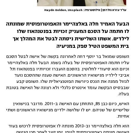
עו"ד עזרא גולדמן | אילוסטרציה: Haydn Golden, Unsplash
הבעל האמיד חלה באלצהיימר והאפוטרופוסית שמונתה
לו חתמה על הסכם המעניק זכויות בפנטנהאוז שלו
לילדים. אשתו השלישית ניסתה לבטל את המהלך אך
בית המשפט הטיל ספק במניעיה
השופט שמואל בר יוסף דחה לאחרונה בקשה של אישה לבטל הסכם
עליו חתמה האפוטרופסית של בעלה בשמו. הבעל חלה באלצהיימר
וכיום הוא סיעודי לחלוטין. בהסכם הועברו זכויותיו בפנטהאוז תל
אביבי לילדיו מנישואיו הראשונים. האישה טענה שההסכם נועד
לגזול ממנה את הנכס כיורשת הפוטנציאלית שלו. השופט קבע
שבבסיס הבקשה עומד אינטרס כלכלי ולא רצונה של האישה בטובת
בעלה.
האיש, כיום כבן 85, התחתן עם האישה ב-2011. מדובר בנישואין
שלישיים של שניהם. יש לו שלושה ילדים מנישואיו הראשונים ושתי
אחיות.
הוא חלה באלצהיימר וב-2013 מונתה לו אפוטרופסית לרכוש בעוד
האישה מונתה כאפוטרופסית לגופו. זמן קצר לאחר מכן הגישה