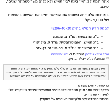
אינה תמת לב. ״אין בינה לבין האיש ולא כלום משך כשמונה שנים״,
סיכם.
בנסיבות אלה דחה השופט את הבקשה וחייב את האישה בהוצאות
של 9,000 שקל.
לפסק הדין המלא בתיק 42296-10-20
ב״כ המבקשת: עו״ד צ. סמוכה
ב״כ האיש: האפוטרופסית עו״ד ק. פילוסוף
ב״כ המשיבים: עו"ד מ. בר-און ור. בן-צור
עו"ד עזרא גולדמן
עוסק/ת ב-
דיני משפחה
** הכותב/ת לא ייצג/ה בתיק.
המידע המוצג במאמר זה הוא מידע כללי בלבד, ואין בו כדי להוות ייעוץ ו/ או חוות
דעת משפטית. המחבר/ת ו/או המערכת אינם נושאים באחריות כלשהי כלפי הקוראים,
ואלה נדרשים לקבל עצה מקצועית לפני כל פעולה המסתמכת על הדברים האמורים.
פרסומת - תוכן מקודם
פסקדין הוא אתר תוכן משפטי ופלטפורמה המספקת שירותי שיווק דיגיטלי
למשרדי עורכי דין,
בהכנת הכתבה לקח חלק צוות העורכים של פסקדין.