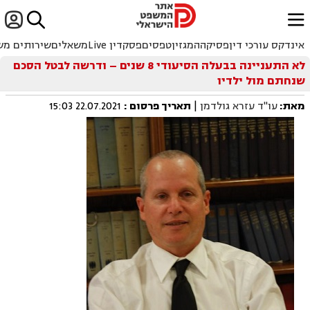


ﱐ
אינדקס עורכי דין
פסיקה
המגזין
טפסים
פסקדין Live
משאלים
שירותים מש
לא התעניינה בבעלה הסיעודי 8 שנים – ודרשה לבטל הסכם
שנחתם מול ילדיו
מאת:
עו"ד עזרא גולדמן
|
תאריך פרסום
:
22.07.2021 15:03