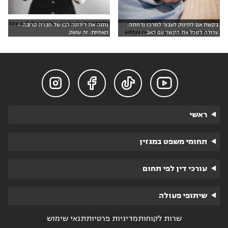
אילוסטרציה: kira auf der heide,unsplash
בקשת אם לתינוק לעבור למרכז נדחתה:
נתנה את דירתה לבן של חברה קרובה –
אילוסטרציה: aditya romansa,unsplash
עלולה לסכל את הקשר עם האב
האחיות: זה עושק




ראשי
תחומי משפט במגזין
עורכי דין לפי תחום
שיתופי פעולה
שרות לקוחות
מדיניות פרטיות
תנאי שימוש