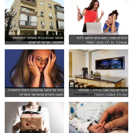
ההורים נפטרו, האם בתם תחשב כ"בת
סכסוך שכנים בבית משותף: התביעות
צילום: Dollarphotoclub
ממשיכה" גם ללא מסמך רשמי?
התקזזו – אף צד לא ישלם
אקווריום ענק נשבר בדירה – מבטחות
בתה של אישה שהועסקה בזנות והתאבדה
אילוסטרציה: iriana88w, www.123rf.com
התכולה והמבנה התנערו
תבעה פיצויים מהסרסור והמדינה