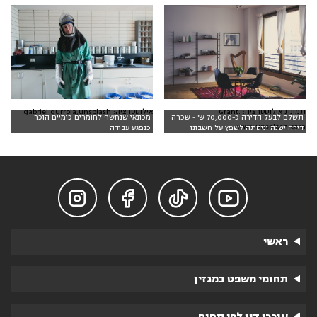
תמונת אילוסטרציה: Grant.
אילוסטרציה: gabriel gurrola,unsplash
תשלם לבעל הדירה כ-70,000 ש' - שכרה
מכונאי שנחשף לחומרים כימיים הוכר
www.unsplash.com
דירה ישנה וניסתה לשפץ על חשבונו
כנפגע עבודה




ראשי
תחומי משפט במגזין
עורכי דין לפי תחום