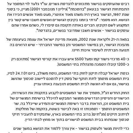
רבים שהעוסקים בגישור מתכוונים להנדסת גשרים. עו"ד גלעד לוי המספר על
התפתחות הגישור בבטאון "בהסכמה" )גיליון 1 מנובמבר 2001( מציין, כי בסוף
שנת 1997, הגישור בארץ היה משהו מאוד אזוטרי, מעט מאוד אנשים הכירו את
הנושא. הוא מספר: "גרתי בזמנו בקיבוץ הגושרים ואנשים חשבו שיש קשר בין
המקצוע לשם הקיבוץ. חברים באותה תקופה גם סיפרו לי, כשהם אמרו שהם
עוסקים בגישור - אנשים חשבו שמדובר בגשרים, בהנדסה".
במאה ה-21 ולקראת שנת 2002, מוצאת מדינת ישראל את עצמה בעיצומה של
מהפכת הגישור, הן במישור המשפטי והן במישור החברתי - שיש הרואים בה
תנועה חברתית לשיפור איכות חיינו.
כ-40 מרכזי גישור קמו ומעל 5500 איש עברו את קורסי הגישור )מתוכם רק
כ-1200 קיבלו הסמכה מהנהלת בתי המשפט(.
כנסת ישראל קבלה תיקון לחוק בתי המשפט, נוסח משולב, ביום 24.7.01 לפיו,
בית המשפט מוסמך לתת תוקף של פסק דין להסכם ליישוב סכסוך שהושג
בגישור, גם אם לא הוגשה לבית המשפט תובענה באותו עניין.
החוק החדש הנ"ל, מסמיך את שר המשפטים לקבוע בתקנות את הכשירות,
הכישורים והניסיון הנדרשים ממגשר המבקש להיכלל ברשימת המגשרים של
בית המשפט וכן, הוראות בדבר רשימת המגשרים והמידע שייכלל בה. שר
המשפטים הוסמך - וסמכותו זו באה לביטוי בשטח, בהקמה של מחלקות
לניתוב תיקים )מנ"תים( ברוב בתי המשפט בארץ, שתפקידם להעביר תיקי
סכסוך שנפתחו בבית המשפט לגישורים בתוך או מחוץ לבתי הדין.
כדי להיות מגשר ולעסוק בגישור - אין צורך ללמוד את הנושא במשך שנים