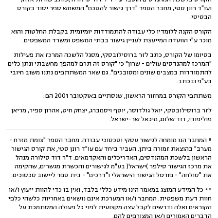
ועו"ד רונן סטי, מחבר הספר "דרך גישור להסכם" המשמש ספר יסוד בקורס
הבסיסי.
הקורס הקנה ללומדיו כלי עבודה להתמודדות יומיומית בקבלת החלטות והוא
מוכר ע"י הוועדה המייעצת לעניין גישור בבתי המשפט ומשרד המשפטים.
בסיומו של הקורס, כתב לזר ברוסילובסקי, מסגל הלשכה המרכז את פעילות
"המרכז למהנדסים עולים - שרון" כי "קורס זה תרם למהפך מחשבתי ונתן כלים
להתמודדות במצבים שונים ומסובכים". גם שאר המשתתפים נתנו משוב חיובי
בע"פ ובכתב.
משתתפי הקורס במחזור הראשון, שנסתיים באוקטובר 2001 הם:
לזר ברוסילובסקי, יואל גולדוסר, יוסף ויסמברג, יצחק חיט, אהרון ספיר, מריאן
פוליפודי, דוד שלום, מיכאל שר-ישראל.
* המחבר הנו מומחה לגישור עסקי וסכסוכי עבודה. מחבר הספר "צומת מזרח -
מערב" בהוצאת זמורה ביתן. העביר ביחד עם עו"ד רונן סטי, את קורס הגישור
הראשון בלשכת המהנדסים, האדריכלים והאקדמאים. ד"ר דוד סילורה מנהל
את מרכז הגישור סילפר )ישראל( בע"מ לגישורים והכשרת מגשרים, שהקימה
את "סולחה" - פורטל הגישור הישראלי ו"דרכים" - בית ספר ליישוב סכסוכים.
** כל המידע המוצג במאמר הינו מידע כללי בלבד, ואין בו כדי להוות ייעוץ ו/או
חוות דעת משפטית. המחבר ו/או המערכת אינם נושאים באחריות כלשהי כלפי
הקוראים ואלה נדרשים לקבל עצה מקצועית לפני כל פעולה המסתמכת על
הדברים האמורים ו/או המצורפים להם.