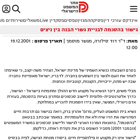


ﱐ
אינדקס עורכי דין
פסיקה
המגזין
טפסים
פסקדין Live
משאלים
שירותים מש
גישור בהסכמה לבניית גשרי הבנה בין ניצים
מאת:
ד"ר דוד סילורה, מגשר מוסמך |
תאריך פרסום
:
19.12.2001
12:00
בטרם השבעתו כנשיא השמיני של מדינת ישראל, הצהיר משה-קצב, כי שאיפתו
לאחד את העם ולגשר בין השסעים בחברה. לדבריו, ישראל מאופיינת כחברה
שבה יש מתח, יריבויות, הקצנות, קוטביות וכוחנות.
מבלי משים, דיבר הנשיא על מקצוע חדש ההולך ומתפתח בישראל - הגישור,
כדרך אלטרנטיבית-חלופית ליישוב סכסוכים ופתרון בעיות בהסכמה, בעזרת
אדם ניטרלי, המגשר, שאין בידו הסמכות להכריע במחלוקת.
נשיא בית המשפט העליון, פרופ' אהרון ברק, רואה בגישור גם תרבות חיים
המדגישה את הדו שיח ולא את הלעומתיות. במאמר שבכתב בבטאון
"בהסכמה", בהוצאת המרכז הארצי לגישור וליישוב סכסוכים במשרד המשפטים
)נובמבר 2001( מסביר השופט ברק את נקודת ראותו, כדלקמן:
"גישור אינו רק מקצוע זו פילוספיית חיים. ביסודו מונחת הגישה, לפיה בבסיס