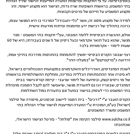
באוניברסיטה. על פי התקנות ופרשנות הוועדה המייעצת לגישור שליד הנהלת
בתי המשפט, בראשות השופטת שרה גדות, הגישור הוא מקצוע יישומי, זהו
מקצוע המשפיע על חייהם של פרטים וקבוצות.
למידה של מקצוע מסוג זה, אשר "כלי-העבודה" המרכזי בו היא המגשר עצמו,
כרוכה בתהליך של רכישת ידע ומיומנות ופיתוח מודעות אישית.
אולם, ההכשרה הבסיסית ללומד המבוגר, עפ"י תקנות בתי המשפט - מנוי
מגשר, שהוא בעל תואר אקדמאי ובעל ניסיון של 5 שנים בעבודתו, היא של 60
שעות לימוד - אקדמאיות בלבד.
רצוי שבוגר הקורס הבסיסי ימשיך להתמחות בהתנסות מודרכת בתיקי אמת,
הידועה כ"פרקטיקום" או "במעלה-ההר".
לשכת המהנדסים, האדריכלים והאקדמאים במקצועות הטכנולוגיים בישראל,
לא פיגרה אחר ההתפתחות הכללית במדינה, ומחלקת ההשתלמויות בראשותו
של מר ניסים קשק, ובסיועה של לימור שרעבי - קיימה קורס גישור בבית
המהנדס, שבוגריו זכו גם לתעודת מגשר, שיאפשר להם לקבל הסמכה מהנהלת
בתי המשפט כדי לעסוק בגישור בפועל וגם בתעודת גמול השתלמות.
הקורס הועבר ע"י "דרכים" - בית הספר ליישוב סכסוכים, מיסודה של סילפר
)ישראל( בע"מ, המוכרת ע"י הוועדה המייעצת לגישור שליד הנהלת בתי
המשפט ומשרד המשפטים.
www.sulcha.co.il סילפר הקימה את "סולחה" - פורטל הגישור הישראלי,
שכתובתו
הקורס בלשכת המהנדסים הועבר ע"י ד"ר דוד סילורה )כותב שורות אלה(