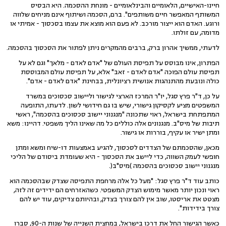
חיינו-האישיים, הלאומיים והבינלאומיים - מונחת ההסכמה. היא הבסיס
המשותף המאפשר חיים משותפים". ברם, הסכמה ושיתוף אינם מניחים שלווה
ורוגע. האדם הוא ייצור מורכב. לא פעם הוא מוצא את עצמו בסכסוך - אמיתי או
מדומה, עם זולתו.
לדעתי, ממשיך אהרון ברק, ברבים מהמקרים ניתן לפתור את הסכסוך בהסכמה.
הפתרון, אינו מבוסס על תפיסת העולם של "אדם לאדם - מלאך" וגם לא על
תפיסת עולם הפוכה "אדם לאדם - זאב" אלא, על תפיסת עולם המבוססת
כולה ונובעת מהתנהגות אנושית רציונלית, בבחינת "אדם לאדם - אדם".
על כן, ד"ר פרץ סגל, יו"ר המרכז הארצי לגישור וליישוב סכסוכים במשרד
המשפטים מציע לקסיקון גישורי, שיש בו גם חידושי לשון. לדעתו, התופעה
המתפתחת בישראל, ראוי שתכונה "מנגנוני יישוב סכסוכים בהסכמה", ראשי
תיבות של מיס"ב. מנגנונים אלה כוללים כל מה שאינו הליך משפטי. דהיינו: משא
ומתן ישיר או עקיף, בוררות או גישור.
מכאן, שהסכמתם של הצדדים לסכסוך, להגיע באמצעות דו-שיח ומשא ומתן
חופשי לעמק השווה, כדי ליישב את הסכסוך - היא שעומדת ביסודם של הליכי
מנגנוני יישוב סכסוכים בהסכמה )מיס"ב(.
כותב עוד ד"ר פרץ סגל: "מעל כל אלה מרחפת התפיסה שצדק שבהסכמה הוא
ראוי ונכון יותר מאשר מימוש הצדק המשפטי. כשהאזרחים הם ידידים זה לזה,
מצטט את אריסטו, שוב אין להם צורך בצדק, ובהיותם צדיקים, עוד יש להם
צורך בידידות".
כאשר הגישור החל את דרכו בישראל, במחצית השנייה של שנות ה-90, סברו