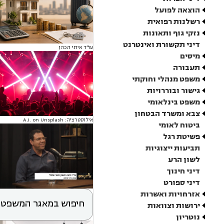
הוצאה לפועל
רשלנות רפואית
נזקי גוף ותאונות
דיני תקשורת ואינטרנט
עו"ד איתי הכהן
מיסים
תעבורה
משפט מנהלי וחוקתי
גישור ובוררויות
משפט בינלאומי
צבא ומשרד הבטחון
אילוסטרציה: A J. on Unsplash
ביטוח לאומי
פשיטת רגל
תביעות ייצוגיות
לשון הרע
דיני חינוך
דיני ספורט
אזרחויות ואשרות
חיפוש במאגר המשפטי
ירושות וצוואות
נוטריון