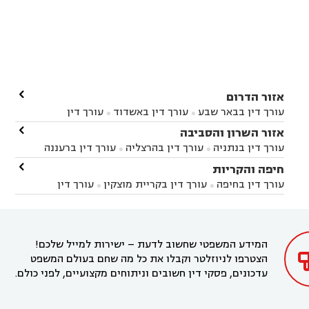

אזור הדרום
עורך דין בבאר שבע
עורך דין באשדוד
עורך דין


באשקלון
עורך דין בבאר טוביה
עורך דין בגן יבנה

אזור השרון והסביבה



עורך דין בניר הבנים
עורך דין בערד
עורך דין בקיבוץ


עורך דין בנתניה
עורך דין בהרצליה
עורך דין ברעננה


זיקים
עורך דין בנתיבות
עורך דין בקרית מלאכי



עורך דין בחדרה
עורך דין בכפר סבא
עורך דין בהוד

חיפה והקריות



השרון
עורך דין באבן יהודה
עורך דין בבנימינה



עורך דין בחיפה
עורך דין בקריית מוצקין
עורך דין


עורך דין בחריש
עורך דין בקיסריה
עורך דין בקדימה


בקרית מוצקין
עורך דין בקריית אתא
עורך דין


עורך דין ברמת השרון
עורך דין בתל מונד



בקריית חיים
עורך דין בקרית ביאליק
עורך דין


בחדרה

המידע המשפטי שחשוב לדעת – ישירות למייל שלכם!
הצטרפו לניוזלטר וקבלו את כל מה שחם בעולם המשפט
עדכונים, פסקי דין חשובים וניתוחים מקצועיים, לפני כולם.