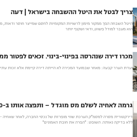
צריך לבטל את היטל ההשבחה בישראל | דעה
היטל השבחה הפך ממקור מימון לרשויות המקומיות לחסם שמייצר חוסר ודאות, מע
הוא מעבר למודל פשוט, ודאי ושקוף יותר
מכרו דירה שנהרסה בפינוי-בינוי. זכאים לפטור מ
ועדת הערר קבעה: מאחר שבמועד המכירה לא הייתה דירה קיימת אלא זכות עתיד
גרמה לאחיה לשלם מס מוגדל – ותפצה אותו ב-200 אלף ש'
דירקטורית מסרה למסמ"ק הערכת שווי מופרזת של נכסי החברה, לאחר שאחיה - ע
ללא בדיקה נאותה. השופט: "הפרה את חובת האמונים"