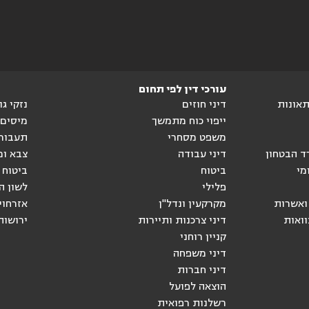
עורכי דין לפי תחום
ותאונות
דיני חוזים
נזקי ג
ייפוי כוח מתמשך
מיסים
משפט מסחרי
תעבור
ד הבטחון
דיני עבודה
צבא ומ
מי
ביטוח
ביטוח 
פלילי
לשון ה
ואשרות
מקרקעין ונדל"ן
אזרחוי
וואות
דיני צרכנות ותיירות
ירושות
קניין רוחני
דיני משפחה
דיני חברות
הוצאה לפועל
רשלנות רפואית