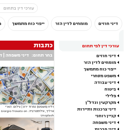
דיני חוזים
מומחים לדין הזר
ייפוי כוח מתמשך
מ
כתבות
עורכי דין לפי תחום
בחר תחום:
דיני משפחה
|
די
דיני חוזים
מומחים לדין הזר
ייפוי כוח מתמשך
משפט מסחרי
דיני עבודה
ביטוח
פלילי
מקרקעין ונדל"ן
רו"ח (משפטן) נמרוד ירון | צילום: הארי
דיני צרכנות ותיירות
ארליך, אילוסטרציה: Giorgio Trovato on
קניין רוחני
Unsplash
דיני משפחה
דיני חברות