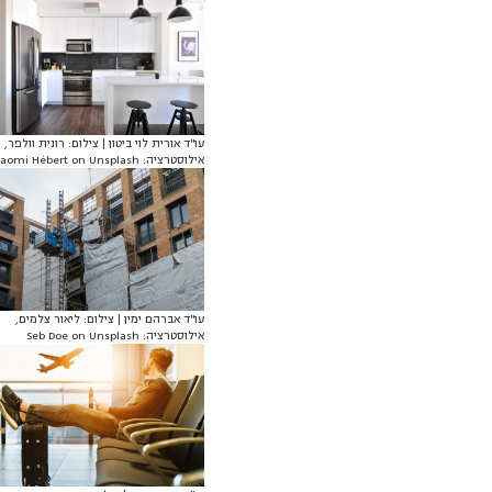
עו"ד אורית לוי ביטון | צילום: רונית וולפר,
אילוסטרציה: Naomi Hébert on Unsplash
עו"ד אברהם ימין | צילום: ליאור צלמים,
אילוסטרציה: Seb Doe on Unsplash