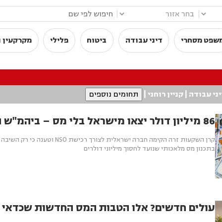
|
|
שפט מסחרי
דיני עבודה
ביטוח
פלילי
מקרקעין ו
ני עבודה
|
קניין רוחני
|
תחומים נוספים
86 מיליון דולר יצאו מישראל בלי מס – ביהמ"ש התערב
קרן השקעות זרה הקימה חברה ישראלית ל
בתכנון מס מלאכותי שנועד לחסוך מיליוני דולרים
עולים חדשים? אלו הטבות המס החדשות שכדאי ל