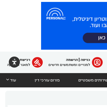

כניסה
|
הרשמה
רכישת מנוי
ﱐ

למנויים ומשתמשים חדשים
למאגר הפסיקה

ירותים משפטיים
פורום עורכי דין
עוד