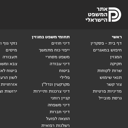
ראשי
תחומי משפט במגזין
דף בית - פסקדין
דיני חוזים
נזקי גוף 
חיפוש במאגרים
ייפוי כוח מתמשך
מיסים
המגזין
משפט מסחרי
תעבורה
חקיקה
דיני עבודה
צבא ומשר
שרות לקוחות
ביטוח
ביטוח לאו
תנאי שימוש
פלילי
לשון הרע
צור קשר
מקרקעין ונדל"ן
אזרחויות 
מדיניות פרטיות
דיני צרכנות ותיירות
ירושות וצ
גרסת מובייל
קניין רוחני
דיני משפחה
דיני חברות
הוצאה לפועל
רשלנות רפואית