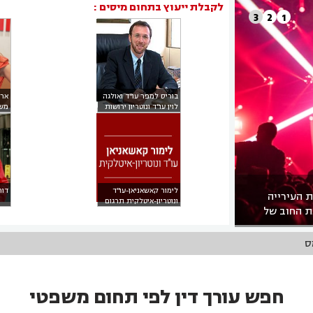
לקבלת ייעוץ בתחום מיסים
:
3
2
1
בוריס למפר עו"ד ואולגה
ארי
לוין עו"ד ונוטריון
ירושות
מש
וצוואות
מש
לימור קאשאניאן-עו"ד
דור
יעת העירייה
ונוטריון-איטלקית
תרגום
ת החוב של
משפטי
 שנכנסים לפרויקט?
חפש עורך דין לפי תחום משפטי