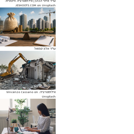
עו"ד איתי הכהן | אילוסטרציה חיצונית:
JESHOOTS.COM on Unsplash
עו"ד אלון סמואל
אילוסטרציה: Vincenzo Cassano on
Unsplash