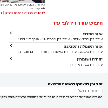
עו"ד איתי הכהן | אילוסטרציה: Gariev
on Unsplash
|
לכתבות נוספות מתחום מיסים
לע
חיפוש עורך דין לפי עיר

אזור המרכז
עורך דין בתל-אביב
עורך דין ברמת-גן
עורך דין בבני


ברק
עורך דין בפתח תקווה
עורך דין בראשון לציון

אזור השפלה והסביבה



עורך דין ברחובות
עורך דין בנס ציונה
עורך דין


עורך דין ביבנה
עורך דין באשדוד
עורך דין ברחובות



במודיעין
עורך דין בהרצליה
עורך דין בחולון
עורך



עורך דין בראשון לציון
עורך דין במודיעין
עורך דין

יהודה ושומרון


דין בקרית אונו
עורך דין ברמלה
עורך דין בקריית


בבאר יעקב
עורך דין בגדרה
עורך דין בכפר רות



אונו
עורך דין בבת ים
עורך דין בגבעת שמואל
עורך
עורך דין בבית אריה




דין באזור
עורך דין בגן יבנה
עורך דין בעמק חפר



עורך דין במודיעין מכבים רעות
עורך דין במודיעין

רעות
עורך דין בסביון
עורך דין ברמת השרון
עורך



זה הזמן להצטרף לרשימת התפוצה
דין בשוהם

במשלוח הטופס אני מסכים לקבל לכתובת המייל שלי פרסומות ועדכונים מאתר פסק ד