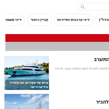

נדל"ן
דיני צרכנות ותיירות
קניין רוחני
דיני משפחה
צורך רכישת NSO וטענה כי רק השיבה הלוואה לחברת האם. המחוזי קבע: מדובר
צרות של עשירים: מה מטריד
מיליארדרים?
הכיר