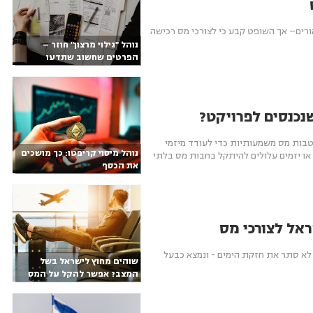
ורים– אך השופט קבע כי לצורכי מס רכישה
נוהל "גילוי מרצון" חוזר –
הפרטים שחשוב שתדעו
נכנסים לפרויקט?
בות מס משמעותיות כדי לעודד מיזמי
נוהל מיסוי קריפטו: כך מושכים
לי דירות או יזמים עלולים להיתקל בחבות מס בלתי
את הכסף
ראל לצורכי מס
 לא סתר את חזקת הימים - ונמצא כבעל
שוהים מחוץ לישראל בשל
המצב? אפשר להקל על המס