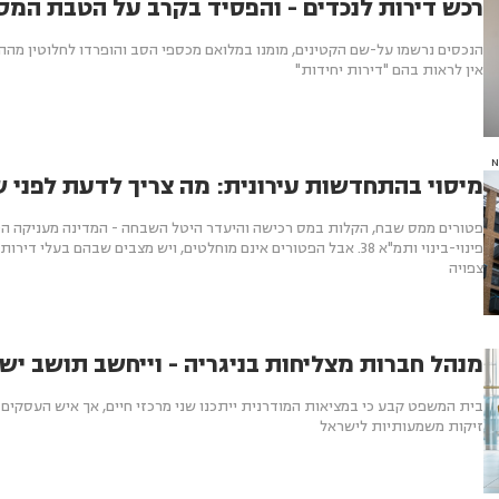
רכש דירות לנכדים - והפסיד בקרב על הטבת המס
הנכסים נרשמו על-שם הקטינים, מומנו במלואם מכספי הסב והופרדו לחלוטין מהה
אין לראות בהם "דירות יחידות"
מיסוי בהתחדשות עירונית: מה צריך לדעת לפני ש
פטורים ממס שבח, הקלות במס רכישה והיעדר היטל השבחה - המדינה מעניקה הט
פינוי-בינוי ותמ"א 38. אבל הפטורים אינם מוחלטים, ויש מצבים שבהם בע
צפויה
מנהל חברות מצליחות בניגריה - וייחשב תושב יש
בית המשפט קבע כי במציאות המודרנית ייתכנו שני מרכזי חיים, אך איש העסקים
זיקות משמעותיות לישראל