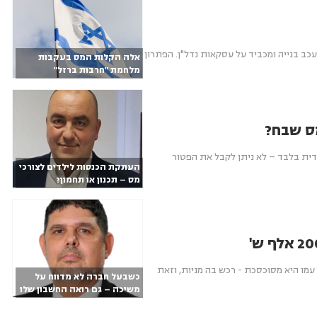
כב בנייה ומכביד על עסקאות נדל"ן. הפתרון
אלה הקלות המס בעקבות
מלחמת "חרבות ברזל"
מס שבח?
ית בלבד – לא ניתן לקבל את הפטור
העתקת הכנסות לילדים לצורכי
מס – תכנון או תחמון?
מו היא מסוכסכת - רכש בה מניות, וזאת
כשבעל חברה לא מדווח על
משיכה – גם רואה החשבון שלו
עלול לעמוד לדין