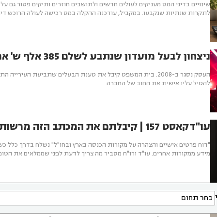
שינויים בדיני המס מעניקים לעולים חדשים ולתושבים חוזרים ותיקים פטור גם ע
לתקרות שנתיות שנקבעו. במקביל, עודכנה ההקלה במס רכישה לעולה הרוכש די
ניצחון לבעל מועדון שנתבע לשלם 385 אלף ש' ארנונה
העסק נסגר ב-2008. בית המשפט קיבל את טענת הבעלים שתביעת העירי
להטיל עליו אישית את החוב של החברה
עו"דקאסט 157 | קיבלתם את המכתב הזה מרשות המסים? שימו לב
"דוח פרטים אישיים והצהרה על מקורות הכנסה בארץ ובחו"ל" נשלח בדרך כלל כשי
מידע ממקורות אחרים. עו"ד ורו"ח מסביר מה צריך לדעת לפני שממלאים את הטו