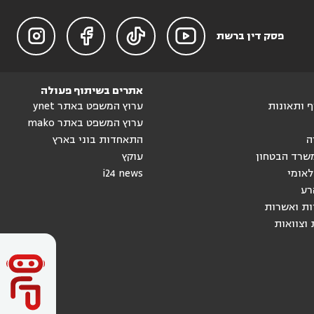




פסק דין ברשת
אתרים בשיתוף פעולה
וף ותאונות
ערוץ המשפט באתר ynet
ערוץ המשפט באתר mako
ה
התאחדות בוני בארץ
שרד הבטחון
עוקץ
לאומי
i24 news
רע
ות ואשרות
 וצוואות