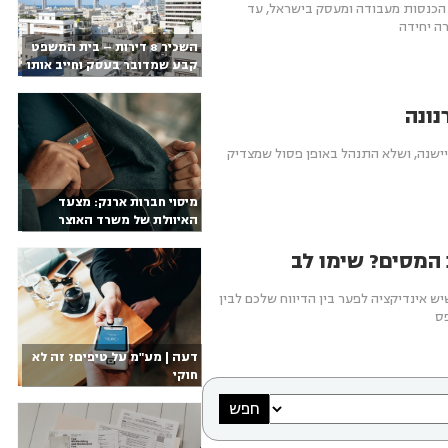
ל הכנסות מעבודה ומעסק בישראל, עד
רה יחידה
השכיר 8 דירות – בית המשפט
קבע שמדובר בעסק וחייב אותו
במס גבוה
יה התיישנה, ושלא התנהל באופן פסול שמצדיק
מיסוי חברות ארנק: מצעד
האיוולת של משרד האוצר
ורשות המסים
ש אינדיקציה לפער בין הדיווח שלכם לבין
פס
דעה | מע"מ על טיפים? זה לא
חוקי