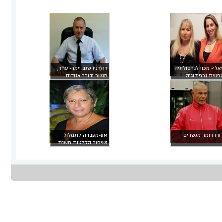
אלי- מכון לגרפולוגיה
דן (דני) שגב וימר- עו"ד,
פטית
גרפולוגיה
מגשר ובורר
אגודות
פטית
שיתופיות
ון דרומר
מגשרים
BM-מעבדה לתמלול
ושיפור הקלטות משנת
1984
תרגום משפטי