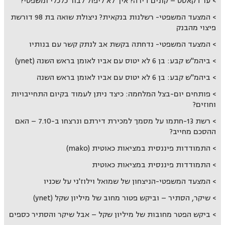
עו"דקאסט – קונים דירה? איך לא ליפול לבור כלכלי ומשפטי?
המצעד המשפטי- רשלנות בנקאית? ניצולת שואה בת 98 דורשת
פיצוי מהבנק
המצעד המשפטי- נדחתה בקשת אב לנתק קשר עם בנותיו
ביהמ"ש קבע: בן 6 לא יטוס עם אביו לאומן בראש השנה (ynet)
ביהמ"ש קבע: בן 6 לא יטוס עם אביו לאומן בראש השנה
פותחים יום-בצל המלחמה: כיצד ניתן לעמוד בקיום התחייבויות
וחוזים?
רשת 13-חתמו על מסמך למכירת דירתם ונרצחו ב-7.10 – האם
ההסכם מחייב?
התמודדות פיננסית במציאות כאוטית (mako)
התמודדות פיננסית במציאות כאוטית
המצעד המשפטי-הניצחון של שמואל וילוז'ני על שכניו
שיקר, הסתיר – וביקש פטור מחוב של מיליון שקל (ynet)
ביקש הפטר מחובות של מיליון שקל – אבל שיקר והסתיר כספים