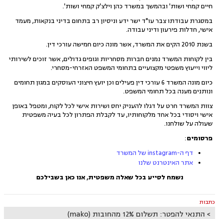
חיים קמחי ושות' ובהמשך במשרד כהן וילצ'ק קמחי ושות'.
במסגרת עבודתו צבר עו"ד ישר ידע וניסיון רב בתחום בדיני בנקאות, מעמד
אישי, חדלות פירעון ודיני עבודה.
בשנת 2010 הקים את המשרד, אשר מונה כיום חמישה עורכי דין.
בין לקוחות המשרד נמנים חברות מסחריות וגופים גדולים, אשר זוכים לשירותי
ליווי וייעוץ משפטי מקצועיים בתחומי המשפט האזרחי-מסחרי.
כיום מונה המשרד 6 עורכי דין פעילים וכן יועץ חיצוני העוסקים במגון תחומים
ונותנים מענה בכל תחומי המשפט.
צוות המשרד חרט על דגלו להעניק יחס ושירות אישי לכל לקוח, ומטפל באופן
אישי ויסודי בכל אחד מלקוחותיו, עד לקבלת הפתרון לכל בעיה משפטית
שעולה על שולחנו.
פרסומים
:
דף ה-instagram של המשרד
אתר האינטרנט שלנו
נשמח לסייע בכל שאלה משפטית, אנו כאן בשבילכם
כתבות
התנאי להפטר: תשלום 12% מהחובות (mako)