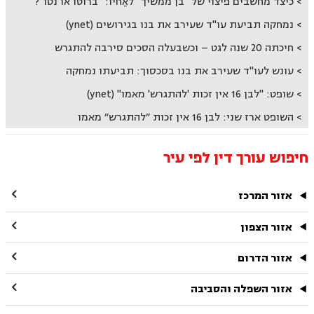
כיצד מחשבים פיצוי של "בן ממשיך" לאֵחיו: "ברוטו או נטו"?
נמחקה תביעת עו"ד שעירב את בנו בגירושים (ynet)
חיכתה 20 שנה לגט – וכשבעלה הסכים סירבה להתגרש
עונש לעו"ד שעירב את בנו בסכסוך: תביעתו נמחקה
שופט: "לבן 16 אין זכות 'להתגרש' מאמו" (ynet)
השופט ארז שני: לבן 16 אין זכות ״להתגרש״ מאמו
חיפוש עורך דין לפי עיר

אזור המרכז

אזור הצפון

אזור הדרום

אזור השפלה והסביבה