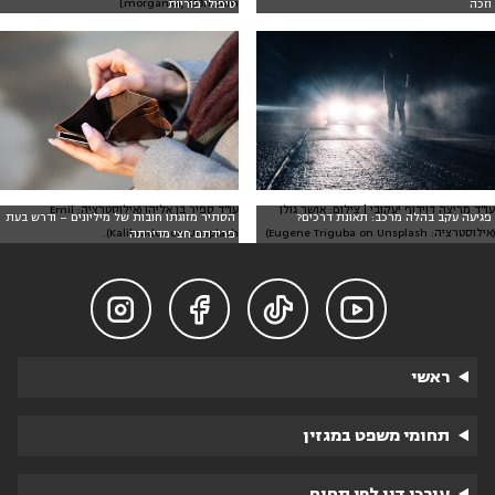
morganka, 123rf.com]
וזכה
טיפולי פוריות
עו"ד מריצה דוידוף יעקובי | צילום: אושר גולן
עו"ד ספיר בן אליהו (אילוסטרציה: Emil
פגיעה עקב בהלה מרכב: תאונת דרכים?
הסתיר מזוגתו חובות של מיליונים – ודרש בעת
(אילוסטרציה: Eugene Triguba on Unsplash)
Kalibradov on Unsplash).
פרידתם חצי מדירתה




ראשי
תחומי משפט במגזין
עורכי דין לפי תחום