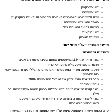
דיני מקרקעין
דיני משפחה
ייצוג וליווי רוכשים ומוכרים בעריכת הסכמים ותובענות במקרקעין
מעמד אישי (דיני משפחה)
הוצאה לפועל ופשיטת רגל
דיני בנקאות
שירותי נוטריון
מייסד המשרד - עו"ד מוטי ישר
תעודות והסמכות:
בוגר תואר שני LL.M במשפטים מטעם אוניברסיטת תל אביב
מגשר מוסמך מטעם לשכת עורכי הדין
מוסמך מטעם משרד המשפטים והאפוטרופוס הכללי לערוך מסמך ייפוי
כוח מתמשך
חבר בלשכת עורכי הדין של ישראל החל משנת 2006
נוטריון מוסמך
בוגר קורס הכשרה מיוחד בדיני חדלות פרעון מטעם אוניברסיטת בר
אילן
בוגר לימודי תעודה בתחום סדר דין אזרחי וליטיגציה מטעם
האוניברסיטה העברית
טרם הקמת משרדו העצמאי, שימש עו"ד ישר כממונה תחום הגבייה במשרד