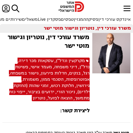


ﱐ
אינדקס עורכי דין
פסיקה
המגזין
טפסים
פסקדין Live
משאלים
שירותים מש
משרד עורכי דין, נוטריון וגישור מוטי ישר
משרד עורכי דין, נוטריון וגישור
מוטי ישר
מקרקעין ונדל"ן
,
עסקאות מכר דירה
,
נדל"ן
,
דיני משפחה
,
מעמד אישי
,
פשיטת
רגל
,
בנקים
,
חדלות פירעון
,
גישור במשפחה
,
אפוטרופסות
,
הסכמי ממון
,
משמורת
,
גירושין
,
חלוקת רכוש
,
זמני שהות (החזקת
ילדים)
,
ניכור הורי
,
ידועים בציבור
,
ייפוי כוח
מתמשך
,
הוצאה לפועל
,
נוטריון
ליצירת קשר:
מוטי ישר
משרד עו"ד הינו משרד בוטיק העוסק בתחומים הבאים: