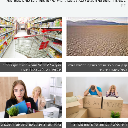
במשלוח הטופס אני מסכים לקבל לכתובת המייל שלי פרסומות ועדכונים מאתר פסק
דין
עו"ד יוסף שקד [תמונת אילוסטרציה חיצונית:
קבלן שהניח כלי עבודה בחלקה חקלאית ישלם
סניף של ״רמי לוי״ נסגר – הרשת תקבל החזר
hxdyl, www.123rf.com ]
לבעלים עבור השימוש
של מיליון שקל על היטל השבחה
אילוסטרציה: Andriy Popov, www.123rf.com
עו"ד אברהם (בומה) ברחד [תמונת אילוסטרציה:
דרש לסלק את בן זוגה של גרושתו מהדירה –
ביה"ד לעבודה גיבה פיטורים של עובדת שעברה