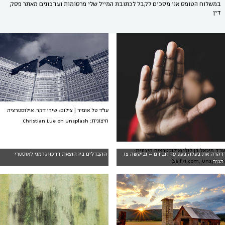
במשלוח הטופס אני מסכים לקבל לכתובת המייל שלי פרסומות ועדכונים מאתר פסק
דין
עו"ד טל אופיר | צילום: שירי דקר. אילוסטרציה
חיצונית: Christian Lue on Unsplash
עו״ד מיכאל בן לולו (אילוסטרציה חיצונית:
דקרה את בעלה בעט עד זוב דם – וביקשה צו
ההבדלים בין הוצאת דרכון גרמני לאוסטרי
Saif71.com, Unsplash)
הגנה