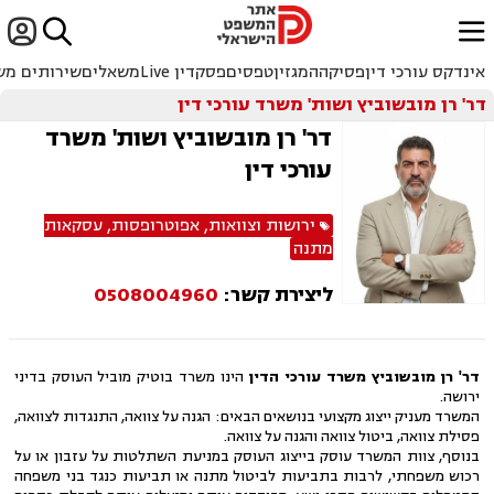


ﱐ
אינדקס עורכי דין
פסיקה
המגזין
טפסים
פסקדין Live
משאלים
שירותים מש
דר' רן מובשוביץ ושות' משרד עורכי דין
דר' רן מובשוביץ ושות' משרד
עורכי דין
ירושות וצוואות
,
אפוטרופסות
,
עסקאות
מתנה
ליצירת קשר:
0508004960
דר' רן מובשוביץ משרד עורכי הדין
הינו משרד בוטיק מוביל העוסק בדיני
ירושה.
המשרד מעניק ייצוג מקצועי בנושאים הבאים: הגנה על צוואה, התנגדות לצוואה,
פסילת צוואה, ביטול צוואה והגנה על צוואה.
בנוסף, צוות המשרד עוסק בייצוג העוסק במניעת השתלטות על עזבון או על
רכוש משפחתי, לרבות בתביעות לביטול מתנה או תביעות כנגד בני משפחה