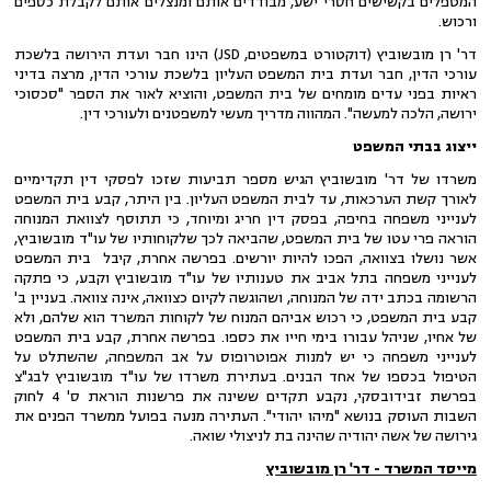
המטפלים בקשישים חסרי ישע, מבודדים אותם ומנצלים אותם לקבלת כספים
ורכוש.
דר' רן מובשוביץ (דוקטורט במשפטים, JSD) הינו חבר ועדת הירושה בלשכת
עורכי הדין, חבר ועדת בית המשפט העליון בלשכת עורכי הדין, מרצה בדיני
ראיות בפני עדים מומחים של בית המשפט, והוציא לאור את הספר "סכסוכי
ירושה, הלכה למעשה". המהווה מדריך מעשי למשפטנים ולעורכי דין.
ייצוג בבתי המשפט
משרדו של דר' מובשוביץ הגיש מספר תביעות שזכו לפסקי דין תקדימיים
לאורך קשת הערכאות, עד לבית המשפט העליון. בין היתר, קבע בית המשפט
לענייני משפחה בחיפה, בפסק דין חריג ומיוחד, כי תתוסף לצוואת המנוחה
הוראה פרי עטו של בית המשפט, שהביאה לכך שלקוחותיו של עו"ד מובשוביץ,
אשר נושלו בצוואה, הפכו להיות יורשים. בפרשה אחרת, קיבל בית המשפט
לענייני משפחה בתל אביב את טענותיו של עו"ד מובשוביץ וקבע, כי פתקה
הרשומה בכתב ידה של המנוחה, ושהוגשה לקיום כצוואה, אינה צוואה. בעניין ב'
קבע בית המשפט, כי רכוש אביהם המנוח של לקוחות המשרד הוא שלהם, ולא
של אחיו, שניהל עבורו בימי חייו את כספו. בפרשה אחרת, קבע בית המשפט
לענייני משפחה כי יש למנות אפוטרופוס על אב המשפחה, שהשתלט על
הטיפול בכספו של אחד הבנים. בעתירת משרדו של עו"ד מובשוביץ לבג"צ
בפרשת זבידובסקי, נקבע תקדים ששינה את פרשנות הוראת ס' 4 לחוק
השבות העוסק בנושא "מיהו יהודי". העתירה מנעה בפועל ממשרד הפנים את
גירושה של אשה יהודיה שהינה בת לניצולי שואה.
מייסד המשרד - דר' רן מובשוביץ