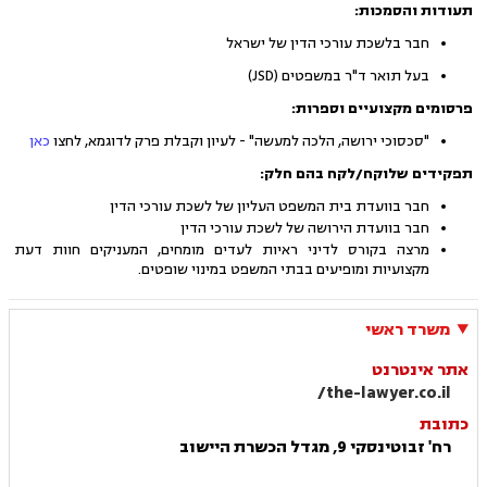
תעודות והסמכות:
חבר בלשכת עורכי הדין של ישראל
בעל תואר ד"ר במשפטים (JSD)
פרסומים מקצועיים וספרות:
"סכסוכי ירושה, הלכה למעשה" - לעיון וקבלת פרק לדוגמא, לחצו
כאן
תפקידים שלוקח/לקח בהם חלק:
חבר בוועדת בית המשפט העליון של לשכת עורכי הדין
חבר בוועדת הירושה של לשכת עורכי הדין
מרצה בקורס לדיני ראיות לעדים מומחים, המעניקים חוות דעת
מקצועיות ומופיעים בבתי המשפט במינוי שופטים.
משרד ראשי
אתר אינטרנט
the-lawyer.co.il/
כתובת
רח' זבוטינסקי 9, מגדל הכשרת היישוב