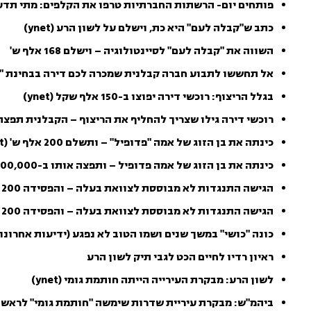
פותחים יום- הרשתות החברתיות טרפו את הקלפים: מתי תדע
כתב ש"קבלה לעם" היא כת, וישלם על לשון הרע (ynet)
השווה את "קבלה לעם" לסיינטולוגיה – וישלם 168 אלף ש'
אל תחששו לתבוע חברה קבלנית שמכרה לכם דירה בבחינת "מו
בגלל הריצוף: רוכשי דירה יפוצו ב-150 אלף שקל (ynet)
רוכשי דירה גילו שצריך להחליף את הריצוף – הקבלנית תפצה ב-150 אלף
כינתה את בן הזוג של אמה "פדופיל" – ותשלם 200 אלף ש' (ynet)
כינתה את בן הזוג של אמה פדופיל – ותפצה אותו ב-200,000 שקל
הגישה התנגדות לא מבוססת לצוואת בעלה – והפסידה 200 אלף שקל (mako)
הגישה התנגדות לא מבוססת לצוואת בעלה – והפסידה 200 אלף ש׳
כונה "כושי" במשך שנים ושמו הטוב לא נפגע (ידיעות אחרונו
ראיון רדיו לחיים הכט לגבי תיק לשון הרע
לשון הרע: מבקרת העירייה הייתה חותמת גומי (ynet)
ביהמ"ש: מבקרת עיריית שדרות שימשה "חותמת גומי" לראש 