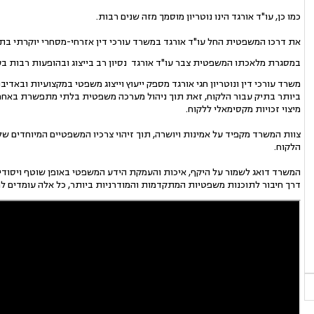
כמו כן, עו"ד אורגד הינו נוטריון מוסמך מזה שנים רבות.
את דרכו המשפטית החל עו"ד אורגד במשרד עורכי דין אזרחי-מסחרי יוקרתי בתל
במסגרת מלאכתו המשפטית צבר עו"ד אורגד נסיון רב בייצוג ובהופעות רבות ב
משרד עורכי דין ונוטריון חגי אורגד מספק ייעוץ וייצוג משפטי במקצועיות ובא
ביותר בתיק עבור הלקוח, זאת תוך ניהול מערכה משפטית בלתי מתפשרת באחר
מיצוי זכויות מקסימאלי ללקוח.
צוות המשרד מקפיד על אמינות ויושרה, תוך זיהוי צרכיו המשפטיים המיוחדים 
הלקוח.
המשרד דואג לשמור על היקף, איכות והעמקת הידע המשפטי באופן שוטף ויסודי
דרך חיבור לתוכנות משפטיות המתקדמות והמודרניות ביותר, כל אלה עומדים ל