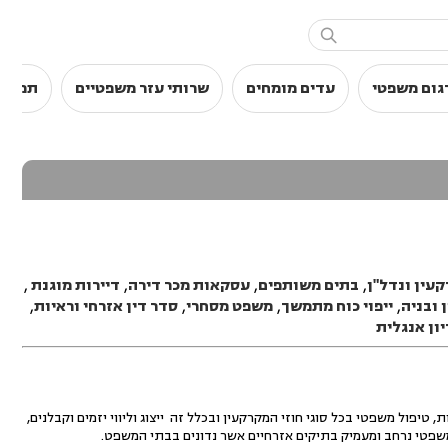

גום משפטי
עדים מומחים
שרותי עזר משפטיים
תמלול
עין ונדל"ן
,
בתים משותפים
,
עסקאות מכר דירה
,
דיירות מוגנת
,
 ובניה
,
ייפוי כוח מתמשך
,
משפט מסחרי
,
סדר דין אזרחי וראיות
,
יון אנגלית
יפול משפטי בכל סוגי חוזי המקרקעין ובכלל זה ייצוג וליווי יזמים וקבלנים,
משפטי נרחב ומעמיק בתיקים אזרחיים אשר נדונים בבתי המשפט.