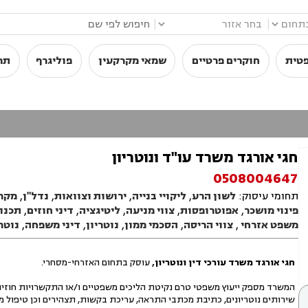
|
|
פטית
חוקרים פרטיים
שמאי מקרקעין
פוליגרף
תר
חגי אורגד משרד עו"ד ונוטריון
0508004647
תחומי עיסוק:
לשון הרע
,
ליקויי בנייה
,
ירושות וצוואות
,
נדל"ן
,
מקרק
פינוי מושכר
,
אפוטרופסות
,
צווי מניעה
,
ליטיגציה
,
דיני חוזים
,
תכנון
משפט אזרחי
,
צווי הריסה
,
הסכמי ממון
,
נוטריון
,
דיני משפחה
,
נוטר
חגי
אורגד משרד עורכי דין ונוטריון,
עוסק בתחום האזרחי-מסחרי.
המשרד מספק ייעוץ משפטי טרם נקיטת הליכים משפטיים ו/או התקשרויות חוזיות, ט
שירותים נוטריונים, כתיבת מכתבי התראה, עריכת בקשות, תצהירים וכן טיפול 