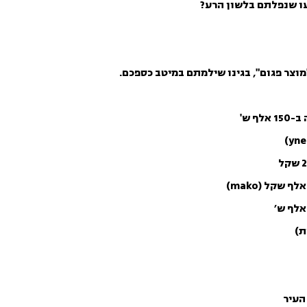
ו שנפלתם בלשון הרע?
צר פגום", בגינו שילמתם במיטב כספכם.
 ש'
ת)
העיר