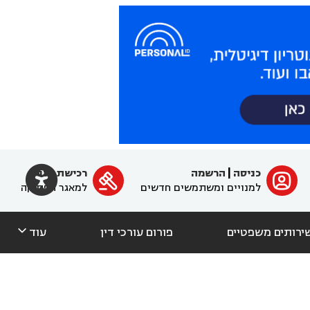

כניסה
|
הרשמה
רכישת מנוי
ﱐ

למנויים ומשתמשים חדשים
למאגר הפסיקה

ירותים משפטיים
פורום עורכי דין
עוד