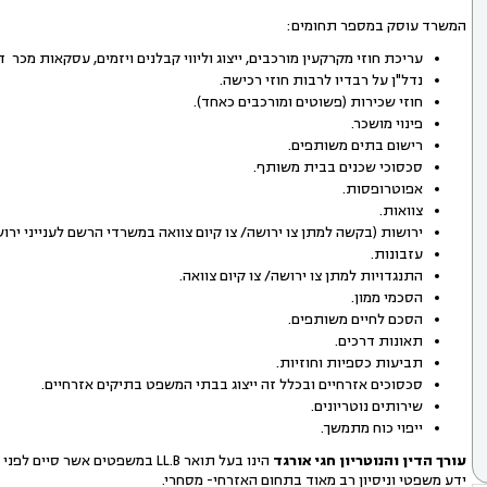
המשרד עוסק במספר תחומים:
עריכת חוזי מקרקעין מורכבים, ייצוג וליווי קבלנים ויזמים, עסקאות מכר ד
נדל"ן על רבדיו לרבות חוזי רכישה.
חוזי שכירות (פשוטים ומורכבים כאחד).
פינוי מושכר.
רישום בתים משותפים.
סכסוכי שכנים בבית משותף.
אפוטרופסות.
צוואות.
ירושות (בקשה למתן צו ירושה/ צו קיום צוואה במשרדי הרשם לענייני ירוש
עזבונות.
התנגדויות למתן צו ירושה/ צו קיום צוואה.
הסכמי ממון.
הסכם לחיים משותפים.
תאונות דרכים.
תביעות כספיות וחוזיות.
סכסוכים אזרחיים ובכלל זה ייצוג בבתי המשפט בתיקים אזרחיים.
שירותים נוטריונים.
ייפוי כוח מתמשך.
עורך הדין והנוטריון חגי אורגד
הינו בעל תואר LL.B במשפטים א
ידע משפטי וניסיון רב מאוד בתחום האזרחי- מסחרי.