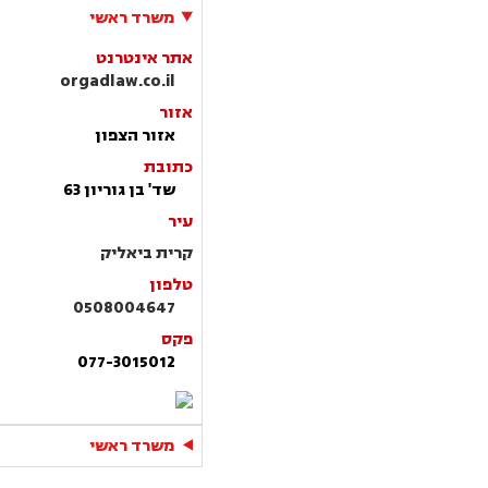
משרד ראשי
אתר אינטרנט
orgadlaw.co.il
אזור
אזור הצפון
כתובת
שד' בן גוריון 63
עיר
קרית ביאליק
טלפון
0508004647
פקס
077-3015012
משרד ראשי