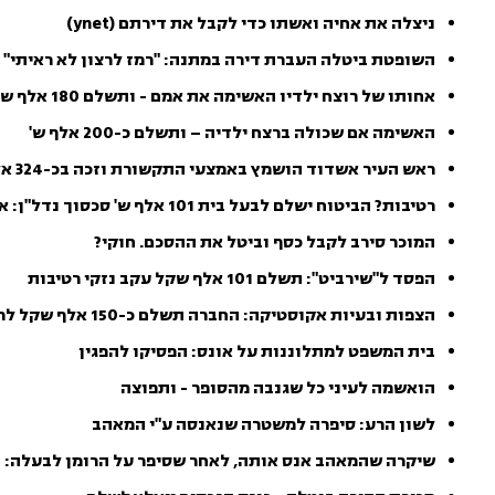
ניצלה את אחיה ואשתו כדי לקבל את דירתם (ynet)
השופטת ביטלה העברת דירה במתנה: "רמז לרצון לא ראיתי"
אחותו של רוצח ילדיו האשימה את אמם - ותשלם 180 אלף שקל (ynet)
האשימה אם שכולה ברצח ילדיה – ותשלם כ-200 אלף ש'
ראש העיר אשדוד הושמץ באמצעי התקשורת וזכה בכ-324 אלף שקל (mako)
רטיבות? הביטוח ישלם לבעל בית 101 אלף ש' סכסוך נדל"ן: איך מפרשים חוזה מכר לא ברור? (ynet)
המוכר סירב לקבל כסף וביטל את ההסכם. חוקי?
הפסד ל"שירביט": תשלם 101 אלף שקל עקב נזקי רטיבות
הצפות ובעיות אקוסטיקה: החברה תשלם כ-150 אלף שקל לרוכשים
בית המשפט למתלוננות על אונס: הפסיקו להפגין
הואשמה לעיני כל שגנבה מהסופר - ותפוצה
לשון הרע: סיפרה למשטרה שנאנסה ע"י המאהב
שיקרה שהמאהב אנס אותה, לאחר שסיפר על הרומן לבעלה: זכ