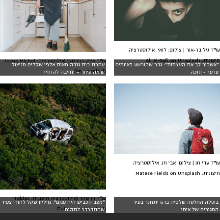
עו"ד גיל בר-אור | צילום: לואי. אילוסטרציה
חיצונית: Ali Al-Safi on Unsplash
עו"ד איתן בוירסקי (אילוסטרציה: Josue Michel
"אשבור לך את העצמות": גבר שהורשע באיומים
עוזרת בית גנבה מאות אלפי שקלים מניצול
on Unsplash).
ערער - וזוכה
שואה עיוור – וחויבה להחזיר
עו"ד עדי חן | צילום: אבי חן. אילוסטרציה
חיצונית: Matese Fields on Unsplash
עו״ד רן שקד (אילוסטרציה חיצונית: Tobias
בוטלה החלטה שלפיה בן 6 יתחנך בעיר
״מצב הכביש היה עגום״: מיליון שקל להורי צעיר
Tullius on Unsplash)
המגורים של אימו
שהתדרדר לתהום