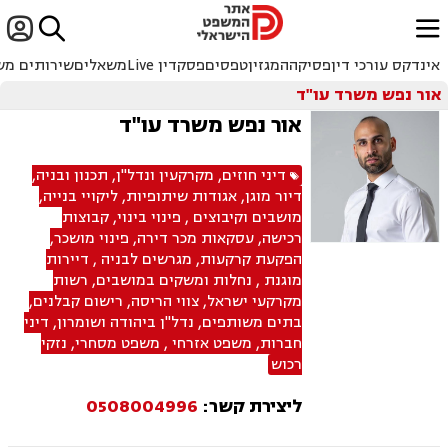


ﱐ
אינדקס עורכי דין
פסיקה
המגזין
טפסים
פסקדין Live
משאלים
שירותים מש
אור נפש משרד עו"ד
אור נפש משרד עו"ד
דיני חוזים
,
מקרקעין ונדל"ן
,
תכנון ובניה
,
דיור מוגן
,
אגודות שיתופיות
,
ליקויי בנייה
,
מושבים וקיבוצים
,
פינוי בינוי
,
קבוצות
רכישה
,
עסקאות מכר דירה
,
פינוי מושכר
,
הפקעת קרקעות
,
מגרשים לבניה
,
דיירות
מוגנת
,
נחלות ומשקים במושבים
,
רשות
מקרקעי ישראל
,
צווי הריסה
,
רישום קבלנים
,
בתים משותפים
,
נדל"ן ביהודה ושומרון
,
דיני
חברות
,
משפט אזרחי
,
משפט מסחרי
,
נזקי
רכוש
ליצירת קשר:
0508004996