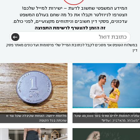
המידע המשפטי שחשוב לדעת – ישירות למייל שלכם!
הצטרפו לניוזלטר וקבלו את כל מה שחם בעולם המשפט
עדכונים, פסקי דין חשובים וניתוחים מקצועיים, לפני כולם.
זה הזמן להצטרף לרשימת התפוצה
במשלוח הטופס אני מסכים לקבל לכתובת המייל שלי פרסומות ועדכונים מאתר פסק
דין
עו"ד שמעון סויסה (אילוסטרציה: Muhammadh
עתרה למזונות ילדים ומדור בסך 49,000 שקל:
מלחמת ירושה: האחות שקיבלה שקל נגד זו
Saamy on Unsplash).
"משפחה מהאלפיון העליון"
שזכתה בכל הקופה