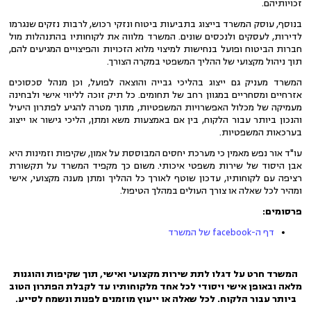
זכויותיהם.
בנוסף, עוסק המשרד בייצוג בתביעות ביטוח ונזקי רכוש, לרבות נזקים שנגרמו
לדירות, לעסקים ולנכסים שונים. המשרד מלווה את לקוחותיו בהתנהלות מול
חברות הביטוח ופועל בנחישות למיצוי מלוא הזכויות והפיצויים המגיעים להם,
תוך ניהול מקצועי של ההליך המשפטי במקרה הצורך.
המשרד מעניק גם ייצוג בהליכי גבייה והוצאה לפועל, וכן מנהל סכסוכים
אזרחיים ומסחריים במגוון רחב של תחומים. כל תיק זוכה לליווי אישי ולבחינה
מעמיקה של מכלול האפשרויות המשפטיות, מתוך מטרה להגיע לפתרון היעיל
והנכון ביותר עבור הלקוח, בין אם באמצעות משא ומתן, הליכי גישור או ייצוג
בערכאות המשפטיות.
עו"ד אור נפש מאמין כי מערכת יחסים המבוססת על אמון, שקיפות וזמינות היא
אבן היסוד של שירות משפטי איכותי. משום כך מקפיד המשרד על תקשורת
רציפה עם לקוחותיו, עדכון שוטף לאורך כל ההליך ומתן מענה מקצועי, אישי
ומהיר לכל שאלה או צורך העולים במהלך הטיפול.
פרסומים:
דף ה-facebook של המשרד
המשרד חרט על דגלו לתת שירות מקצועי ואישי, תוך שקיפות והוגנות
מלאה ובאופן אישי ויסודי לכל אחד מלקוחותיו עד לקבלת הפתרון הטוב
ביותר עבור הלקוח. לכל שאלה או ייעוץ מוזמנים לפנות ונשמח לסייע.