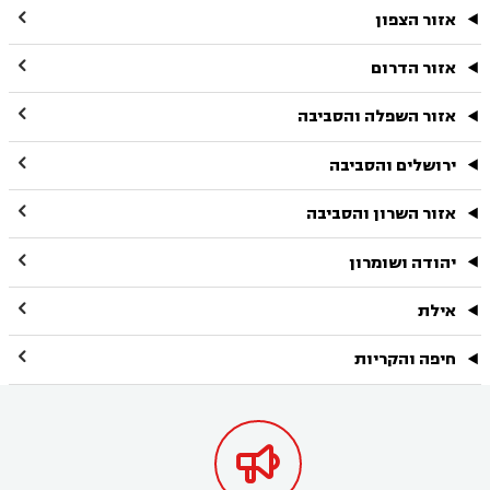

אזור הצפון

אזור הדרום

אזור השפלה והסביבה

ירושלים והסביבה

אזור השרון והסביבה

יהודה ושומרון

אילת

חיפה והקריות
