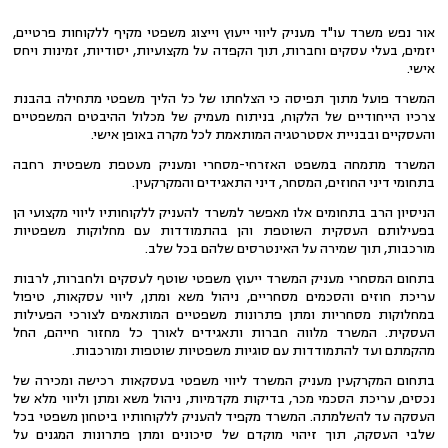
אור נפש משרד עו"ד מעניק ליווי ייעוץ וייצוג משפטי מקיף ללקוחות פרטיים,
יזמים, בעלי עסקים וחברות, תוך הקפדה על מקצועיות, יסודיות, זמינות ויחס
אישי.
המשרד פועל מתוך תפיסה כי הצלחתו של כל הליך משפטי מתחילה בהבנת
צרכיו הייחודיים של הלקוח, בניתוח מעמיק של מכלול ההיבטים המשפטיים
והעסקיים ובבניית אסטרטגיה המותאמת לכל מקרה באופן אישי.
המשרד מתמחה במשפט האזרחי-מסחרי ומעניק מעטפת משפטית רחבה
בתחומי דיני החוזים, המסחר, דיני התאגידים והמקרקעין.
הניסיון הרב בתחומים אלו מאפשר למשרד להעניק ללקוחותיו ליווי מקצועי הן
בפעילותם העסקית השוטפת והן בהתמודדות עם מחלוקות משפטיות
מורכבות, תוך שמירה על האינטרסים שלהם בכל שלב.
בתחום המסחרי מעניק המשרד ייעוץ משפטי שוטף לעסקים ולחברות, לרבות
עריכת חוזים והסכמים מסחריים, ניהול משא ומתן, ליווי עסקאות, טיפול
במחלוקות מסחריות ומתן פתרונות משפטיים המותאמים לצורכי הפעילות
העסקית. המשרד מלווה חברות ותאגידים לאורך כל מחזור חייהם, החל
מהקמתם ועד להתמודדות עם סוגיות משפטיות שוטפות ומורכבות.
בתחום המקרקעין מעניק המשרד ליווי משפטי בעסקאות רכישה ומכירה של
נכסים, עריכת הסכמי מכר, בדיקות מקדמיות, ניהול משא ומתן וליווי מלא של
העסקה עד להשלמתה. המשרד מקפיד להעניק ללקוחותיו ביטחון משפטי בכל
שלבי העסקה, תוך זיהוי מוקדם של סיכונים ומתן פתרונות המגנים על